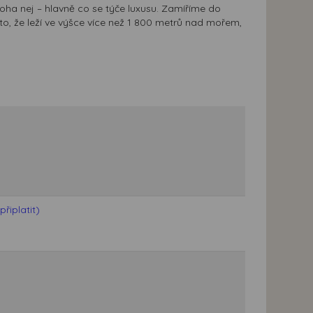
ha nej – hlavně co se týče luxusu. Zamíříme do
oto, že leží ve výšce více než 1 800 metrů nad mořem,
řiplatit)