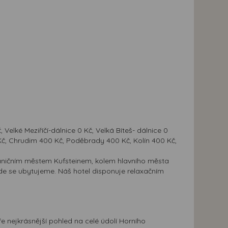
Velké Meziříčí-dálnice 0 Kč, Velká Bíteš- dálnice 0
č, Chrudim 400 Kč, Poděbrady 400 Kč, Kolín 400 Kč,
aničním městem Kufsteinem, kolem hlavního města
kde se ubytujeme. Náš hotel disponuje relaxačním
ře nejkrásnější pohled na celé údolí Horního