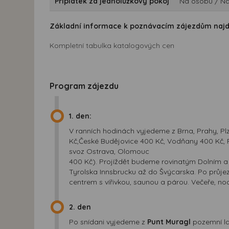
Příplatek za jednolůžkový pokoj
Na osobu / Na
Základní informace k poznávacím zájezdům naj
Kompletní tabulka katalogových cen
Program zájezdu
1. den:
V ranních hodinách vyjedeme z Brna, Prahy, Plzně
Kč,České Budějovice 400 Kč, Vodňany 400 Kč, 
svoz Ostrava, Olomouc
400 Kč). Projíždět budeme rovinatým Dolním 
Tyrolska Innsbrucku až do Švýcarska. Po průj
centrem s vířivkou, saunou a párou. Večeře, noc
2. den
Po snídani vyjedeme z
Punt Muragl
pozemní l