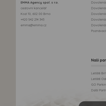
EMMA Agency spol. s r.o.
Dovolená 
cestovní kancelář
Dovolená 
Kozí 10, 602 00 Brno
Dovolená
+420 542 214 343
Dovolená
emma@emma.cz
Dovolená 
Poznávací
Naši par
Letiště Br
Letiště Os
GO Parking
Další Part