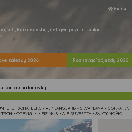
Home
ha, a ti, kdo necestují, četli jen první stránku.
s
vé zájezdy 2026
Poznávací zájezdy 2026
ou kartou na lanovky
NTERER SCHAFBERG • ALP LANGUARD • SILVAPLANA • CORVATSCH 
SCH • CORVIGLIA • PIZ NAIR • ALP SUVRETTA • SVATÝ MOŘIC