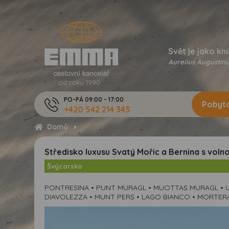
Svět je jako kni
Aurelius Augustinu
od roku 1990
PO-PÁ 09:00 - 17:00
Pobyto
+420 542 214 343
Domů
Středisko luxusu Svatý Mořic a Bernina s voln
Švýcarsko
PONTRESINA • PUNT MURAGL • MUOTTAS MURAGL • U
DIAVOLEZZA • MUNT PERS • LAGO BIANCO • MORTERAT