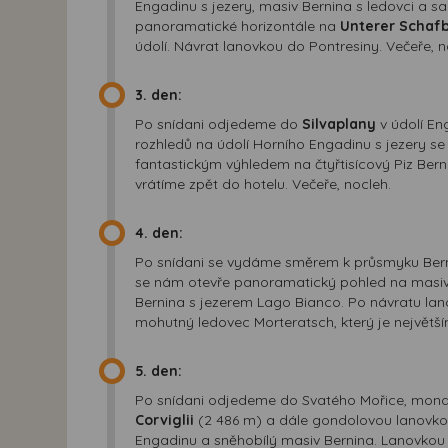
Engadinu s jezery, masiv Bernina s ledovci a s
panoramatické horizontále na
Unterer Schaf
údolí. Návrat lanovkou do Pontresiny. Večeře, n
3. den:
Po snídani odjedeme do
Silvaplany
v údolí E
rozhledů na údolí Horního Engadinu s jezery s
fantastickým výhledem na čtyřtisícový Piz Bern
vrátíme zpět do hotelu. Večeře, nocleh.
4. den:
Po snídani se vydáme směrem k průsmyku Ber
se nám otevře panoramatický pohled na masiv 
Bernina s jezerem Lago Bianco. Po návratu la
mohutný ledovec Morteratsch, který je největš
5. den:
Po snídani odjedeme do Svatého Mořice, mondé
Corviglii
(2 486 m) a dále gondolovou lanovko
Engadinu a sněhobílý masiv Bernina. Lanovkou s