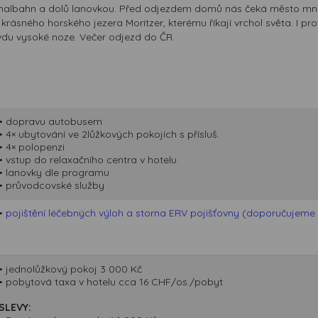
ignalbahn a dolů lanovkou. Před odjezdem domů nás čeká město mno
krásného horského jezera Moritzer, kterému říkají vrchol světa. I pr
avdu vysoké noze. Večer odjezd do ČR.
• dopravu autobusem
• 4× ubytování ve 2lůžkových pokojích s přísluš.
• 4× polopenzi
• vstup do relaxačního centra v hotelu
• lanovky dle programu
• průvodcovské služby
•
pojištění léčebných výloh a storna ERV pojišťovny (doporučujeme p
• jednolůžkový pokoj 3 000 Kč
• pobytová taxa v hotelu cca 16 CHF/os./pobyt
SLEVY: