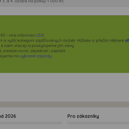
• 3. a 4. osoba na pokoji 1 000 Kč
90 - více informací
ZDE
 a vyšší kategorii zajišťovaných služeb. Můžete si přečíst některé
o
se k nám vracejí a poskytujeme jim slevy
 zarezervovat, objednat i zaplatit
kytujeme na
vybrané zájezdy
ná 2026
Pro zákazníky