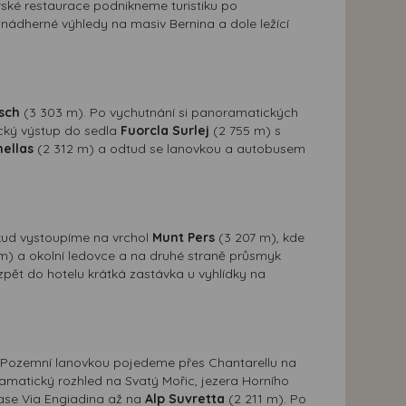
rské restaurace podnikneme turistiku po
nádherné výhledy na masiv Bernina a dole ležící
sch
(3 303 m). Po vychutnání si panoramatických
ický výstup do sedla
Fuorcla Surlej
(2 755 m) s
hellas
(2 312 m) a odtud se lanovkou a autobusem
kud vystoupíme na vrchol
Munt Pers
(3 207 m), kde
) a okolní ledovce a na druhé straně průsmyk
pět do hotelu krátká zastávka u vyhlídky na
. Pozemní lanovkou pojedeme přes Chantarellu na
matický rozhled na Svatý Mořic, jezera Horního
rase Via Engiadina až na
Alp Suvretta
(2 211 m). Po