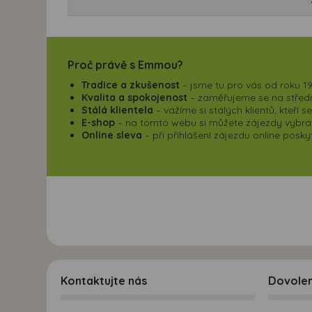
Proč právě s Emmou?
Tradice a zkušenost
– jsme tu pro vás od roku 19
Kvalita a spokojenost
– zaměřujeme se na střední
Stálá klientela
– vážíme si stálých klientů, kteří 
E-shop
– na tomto webu si můžete zájezdy vybrat,
Online sleva
– při přihlášení zájezdu online pos
Kontaktujte nás
Dovole