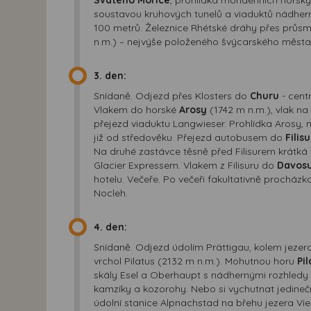
soustavou kruhových tunelů a viaduktů nádher
100 metrů. Železnice Rhétské dráhy přes průs
n.m.) – nejvýše položeného švýcarského města, 
3. den:
Snídaně. Odjezd přes Klosters do
Churu
- centr
Vlakem do horské
Arosy
(1742 m n.m.), vlak na
přejezd viaduktu Langwieser. Prohlídka Arosy, 
již od středověku. Přejezd autobusem do
Filis
Na druhé zastávce těsně před Filisurem krátk
Glacier Expressem. Vlakem z Filisuru do
Davos
hotelu. Večeře. Po večeři fakultativně procház
Nocleh.
4. den:
Snídaně. Odjezd údolím Prättigau, kolem jeze
vrchol Pilatus (2132 m n.m.). Mohutnou horu
Pi
skály Esel a Oberhaupt s nádhernými rozhledy na
kamzíky a kozorohy. Nebo si vychutnat jedinečn
údolní stanice Alpnachstad na břehu jezera Vi