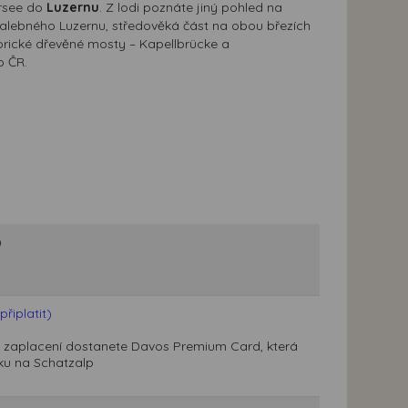
ersee do
Luzernu
. Z lodi poznáte jiný pohled na
malebného Luzernu, středověká část na obou březích
torické dřevěné mosty – Kapellbrücke a
o ČR.
)
řiplatit)
Po zaplacení dostanete Davos Premium Card, která
ku na Schatzalp