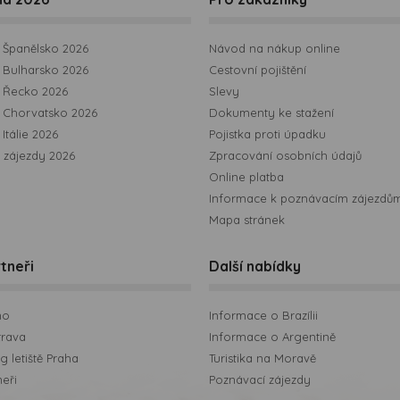
Španělsko 2026
Návod na nákup online
Bulharsko 2026
Cestovní pojištění
 Řecko 2026
Slevy
 Chorvatsko 2026
Dokumenty ke stažení
Itálie 2026
Pojistka proti úpadku
 zájezdy 2026
Zpracování osobních údajů
Online platba
Informace k poznávacím zájezdů
Mapa stránek
tneři
Další nabídky
no
Informace o Brazílii
trava
Informace o Argentině
 letiště Praha
Turistika na Moravě
neři
Poznávací zájezdy