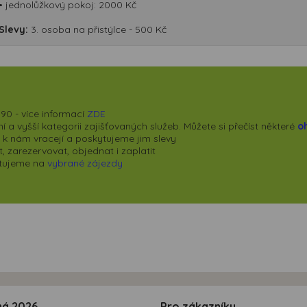
• jednolůžkový pokoj: 2000 Kč
Slevy:
3. osoba na přistýlce - 500 Kč
90 - více informací
ZDE
 a vyšší kategorii zajišťovaných služeb. Můžete si přečíst některé
o
se k nám vracejí a poskytujeme jim slevy
 zarezervovat, objednat i zaplatit
kytujeme na
vybrané zájezdy
ná 2026
Pro zákazníky