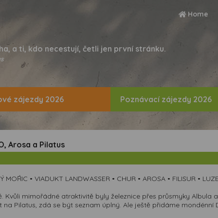
Home
ha, a ti, kdo necestují, četli jen první stránku.
s
vé zájezdy 2026
Poznávací zájezdy 2026
, Arosa a Pilatus
Ý MOŔIC • VIADUKT LANDWASSER • CHUR • AROSA • FILISUR • LUZ
. Kvůli mimořádné atraktivitě byly železnice přes průsmyky Albula
et na Pilatus, zdá se být seznam úplný. Ale ještě přidáme mondénní