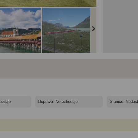
carské železnice -
Švýcarské železnice -
Švýcarské železnice -
tové dědictví
světové dědictví
světové dědictví
ESCO, Arosa a
UNESCO, Arosa a
UNESCO, Arosa a
atus - Švýcarské
Pilatus - Švýcarské
Pilatus
eznice - UNESCO
železnice - UNESCO