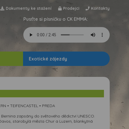
Dokumenty ke stažení
Prodejci
Kontakty
Pusťte si písničku o CK EMMA:
Exotické zájezdy
ERN • TEIFENCASTEL • PREDA
 a Bernina zapsány do světového dědictví UNESCO.
 Davos, starobylá města Chur a Luzern, blankytná