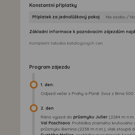
Konstantní příplatky
Příplatek za jednolůžkový pokoj
Na osobu / Na
Základní informace k poznávacím zájezdům naj
Kompletní tabulka katalogových cen
Program zájezdu
1. den:
Odjezd večer z Prahy a Plzně. Svoz z Brna 500
2. den
Ráno výjezd do
průsmyku Julier
(2284 m n.m.)
Val Poschiavo
. Prohlídka známého kruhového 
průsmyku Bernina (2238 m n.m.), vlak stoupá d
Svatého Mořice
, prohlídka mondénních horský