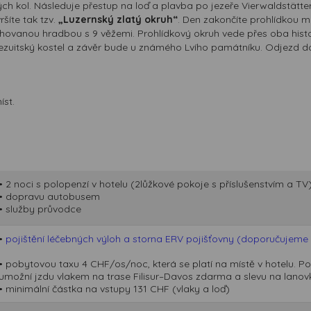
h kol. Následuje přestup na loď a plavba po jezeře Vierwaldstätt
ršíte tak tzv.
„Luzernský zlatý okruh“
. Den zakončíte prohlídkou 
ochovanou hradbou s 9 věžemi. Prohlídkový okruh vede přes oba his
jezuitský kostel a závěr bude u známého Lvího památníku. Odjezd d
íst.
• 2 noci s polopenzí v hotelu (2lůžkové pokoje s příslušenstvím a TV
• dopravu autobusem
• služby průvodce
•
pojištění léčebných výloh a storna ERV pojišťovny (doporučujeme p
• pobytovou taxu 4 CHF/os/noc, která se platí na místě v hotelu. 
umožní jzdu vlakem na trase Filisur–Davos zdarma a slevu na lanov
• minimální částka na vstupy 131 CHF (vlaky a loď)