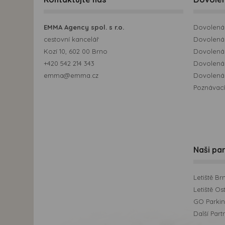
EMMA Agency spol. s r.o.
Dovolená 
cestovní kancelář
Dovolená 
Kozí 10, 602 00 Brno
Dovolená
+420 542 214 343
Dovolená
emma@emma.cz
Dovolená 
Poznávací
Naši par
Letiště Br
Letiště Os
GO Parking
Další Part