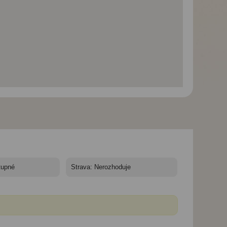
Švýcarské železnice -
Švýcarské železnice -
Švýcarské železni
světové dědictví
světové dědictví
světové dědictví
UNESCO, Arosa a
UNESCO, Arosa a
UNESCO, Arosa a
Pilatus - Švýcarské
Pilatus - Švýcarské
Pilatus - Švýcarsk
železnice - UNESCO
železnice - UNESCO
železnice - UNES