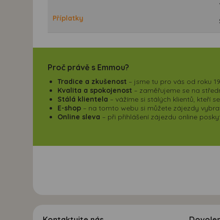
Příplatky
Proč právě s Emmou?
Tradice a zkušenost
– jsme tu pro vás od roku 19
Kvalita a spokojenost
– zaměřujeme se na střední
Stálá klientela
– vážíme si stálých klientů, kteří 
E-shop
– na tomto webu si můžete zájezdy vybrat,
Online sleva
– při přihlášení zájezdu online pos
Kontaktujte nás
Dovole