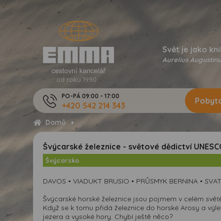
Svět je jako kni
Aurelius Augustinu
od roku 1990
PO-PÁ 09:00 - 17:00
Pobyto
+420 542 214 343
Domů
Švýcarské železnice - světové dědictví UNESCO
Švýcarsko
DAVOS • VIADUKT BRUSIO • PRŮSMYK BERNINA • SVAT
Švýcarské horské železnice jsou pojmem v celém světě
Když se k tomu přidá železnice do horské Arosy a výl
jezera a vysoké hory. Chybí ještě něco?