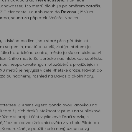
 Landwasser, 136 metrů dlouhý s poloměrem zatáčky
. Z Tiefencastelu autobusem do
Davosu
(1560 m
rma, sauna za příplatek. Večeře. Nocleh.
idského osídlení jsou staré přes pět tisíc let.
ím serpentin, mostů a tunelů, zlatým hřebem je
dka historického centra, město je sídlem biskupství
ezničního mostu Solisbrücke nad hlubokou soutěsku.
nost neopakovatelných fotozáběrů s projíždějícím
90 metrů je nejvyšší v celé Rhétské dráze. Návrat do
tzalpu nádherný rozhled na Davos a okolní hory.
ättersee. Z Kriens výjezd gondolovou lanovkou na
i tam žijících draků. Možnost výstupu na vyhlídkové
ete si projít i část vyhlídkové Dračí stezky s
ší ozubnicovou železnicí světa z vrcholu Pilatu do
. Konstrukčně je použit zcela nový ozubnicový