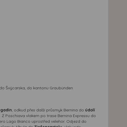
m do Švýcarska, do kantonu Graubünden.
ngadin
, odkud přes další průsmyk Bernina do
údolí
 Z Poschiava vlakem po trase Bernina Expressu do
ero Lago Bianco uprostřed velehor. Odjezd do
 průsmyk Albula do
Tiefencastelu
, vlak jede