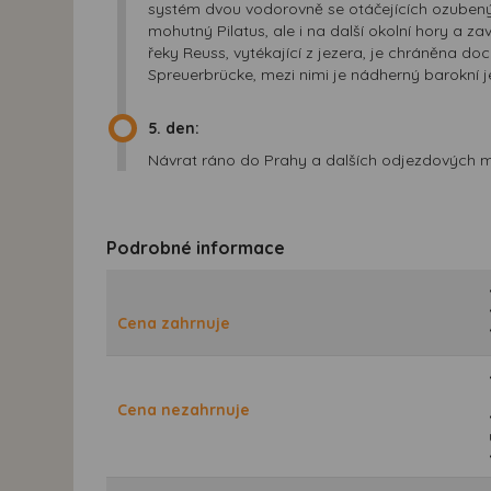
systém dvou vodorovně se otáčejících ozubenýc
mohutný Pilatus, ale i na další okolní hory a zav
řeky Reuss, vytékající z jezera, je chráněna d
Spreuerbrücke, mezi nimi je nádherný barokní 
5. den:
Návrat ráno do Prahy a dalších odjezdových m
Podrobné informace
Cena zahrnuje
Cena nezahrnuje