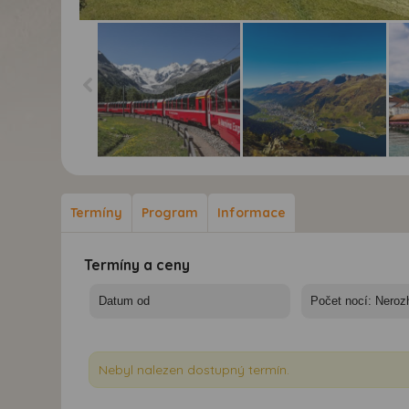
Švýcarské železnice -
Švýcarské železnice -
Švý
světové dědictví
světové dědictví
svě
UNESCO, Arosa a
UNESCO, Arosa a
UN
Termíny
Program
Informace
Pilatus - Švýcarské
Pilatus - Švýcarské
Pil
železnice - UNESCO
železnice - UNESCO
žel
Termíny a ceny
Nebyl nalezen dostupný termín.