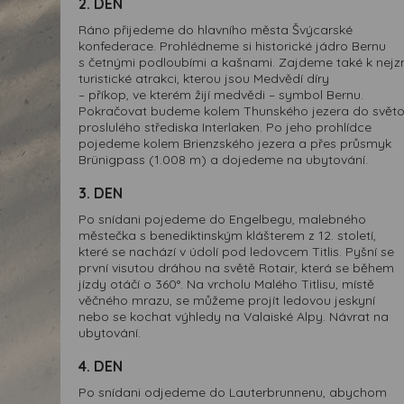
2. DEN
Ráno přijedeme do hlavního města Švýcarské
konfederace. Prohlédneme si historické jádro Bernu
s četnými podloubími a kašnami. Zajdeme také k nejz
turistické atrakci, kterou jsou Medvědí díry
– příkop, ve kterém žijí medvědi – symbol Bernu.
Pokračovat budeme kolem Thunského jezera do svět
proslulého střediska Interlaken. Po jeho prohlídce
pojedeme kolem Brienzského jezera a přes průsmyk
Brünigpass (1.008 m) a dojedeme na ubytování.
3. DEN
Po snídani pojedeme do Engelbegu, malebného
městečka s benediktinským klášterem z 12. století,
které se nachází v údolí pod ledovcem Titlis. Pyšní se
první visutou dráhou na světě Rotair, která se během
jízdy otáčí o 360°. Na vrcholu Malého Titlisu, místě
věčného mrazu, se můžeme projít ledovou jeskyní
nebo se kochat výhledy na Valaiské Alpy. Návrat na
ubytování.
4. DEN
Po snídani odjedeme do Lauterbrunnenu, abychom