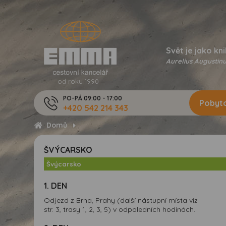
Svět je jako kni
Aurelius Augustinu
od roku 1990
PO-PÁ 09:00 - 17:00
Pobyto
+420 542 214 343
Domů
ŠVÝCARSKO
Švýcarsko
1. DEN
Odjezd z Brna, Prahy (další nástupní místa viz
str. 3, trasy 1, 2, 3, 5) v odpoledních hodinách.