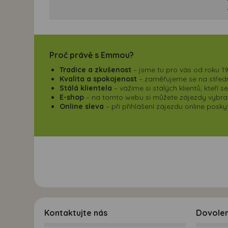
Proč právě s Emmou?
Tradice a zkušenost
– jsme tu pro vás od roku 19
Kvalita a spokojenost
– zaměřujeme se na střední
Stálá klientela
– vážíme si stálých klientů, kteří 
E-shop
– na tomto webu si můžete zájezdy vybrat,
Online sleva
– při přihlášení zájezdu online pos
Kontaktujte nás
Dovole