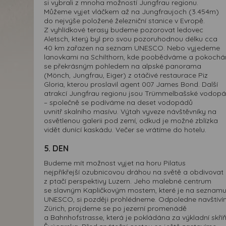
si vybrali z mnoha možností Jungfrau regionu.
Můžeme vyjet vláčkem až na Jungfraujoch (3.454m)
do nejvýše položené železniční stanice v Evropě.
Z vyhlídkové terasy budeme pozorovat ledovec
Aletsch, který byl pro svou pozoruhodnou délku cca
40 km zařazen na seznam UNESCO. Nebo vyjedeme
lanovkami na Schilthorn, kde poobědváme a pokoch
se překrásným pohledem na alpské panorama
(Mönch, Jungfrau, Eiger) z otáčivé restaurace Piz
Gloria, kterou proslavil agent 007 James Bond. Další
atrakcí Jungfrau regionu jsou Trümmelbašské vodop
– společně se podíváme na deset vodopádů
uvnitř skalního masívu. Výtah vyveze návštěvníky na
osvětlenou galerii pod zemí, odkud je možné zblízka
vidět dunící kaskádu. Večer se vrátíme do hotelu.
5. DEN
Budeme mít možnost vyjet na horu Pilatus
nejpříkřejší ozubnicovou dráhou na světě a obdivovat
z ptačí perspektivy Luzern. Jeho malebné centrum
se slavným Kapličkovým mostem, které je na seznam
UNESCO, si později prohlédneme. Odpoledne navštív
Zürich, projdeme se po jezerní promenádě
a Bahnhofstrasse, která je pokládána za výkladní skří