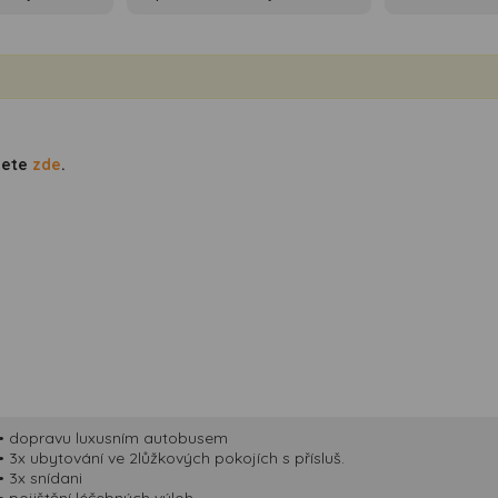
dete
zde
.
• dopravu luxusním autobusem
• 3x ubytování ve 2lůžkových pokojích s přísluš.
• 3x snídani
• pojištění léčebných výloh