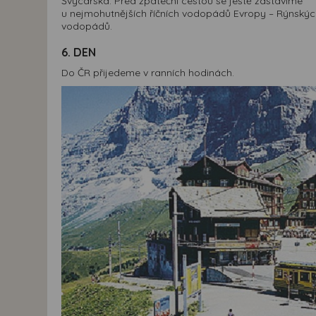
Švýcarska. Před zpáteční cestou se ještě zastavíme
u nejmohutnějších říčních vodopádů Evropy – Rýnskýc
vodopádů.
6. DEN
Do ČR přijedeme v ranních hodinách.