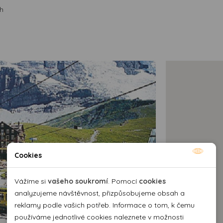
h
Cookies
Nutné cookies
Nutné cookies pomáhají, aby byla webová stránka
Vážíme si
vašeho soukromí
. Pomocí
cookies
použitelná tak, že umožní základní funkce jako navigace
analyzujeme návštěvnost, přizpůsobujeme obsah a
stránky a přístup k zabezpečeným sekcím webové stránky.
reklamy podle vašich potřeb. Informace o tom, k čemu
Webová stránka nemůže správně fungovat bez těchto
používáme jednotlivé cookies naleznete v možnosti