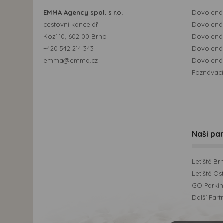
EMMA Agency spol. s r.o.
Dovolená 
cestovní kancelář
Dovolená 
Kozí 10, 602 00 Brno
Dovolená
+420 542 214 343
Dovolená
emma@emma.cz
Dovolená 
Poznávací
Naši par
Letiště Br
Letiště Os
GO Parking
Další Part