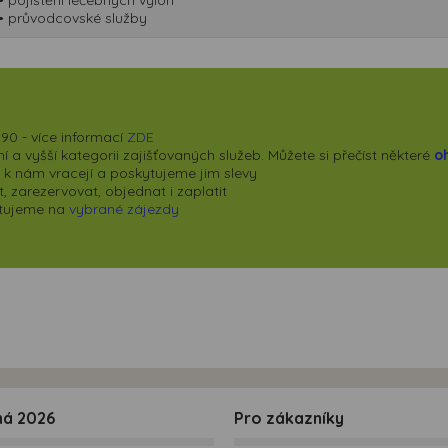
• průvodcovské služby
90 - více informací
ZDE
 a vyšší kategorii zajišťovaných služeb. Můžete si přečíst některé
o
se k nám vracejí a poskytujeme jim slevy
 zarezervovat, objednat i zaplatit
kytujeme na
vybrané zájezdy
ná 2026
Pro zákazníky