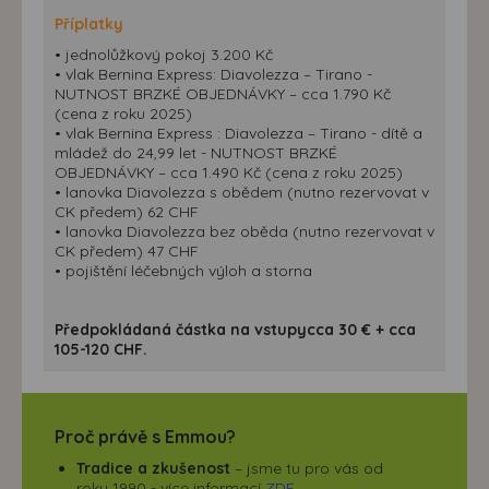
Příplatky
• jednolůžkový pokoj 3.200 Kč
• vlak Bernina Express: Diavolezza – Tirano -
NUTNOST BRZKÉ OBJEDNÁVKY – cca 1.790 Kč
(cena z roku 2025)
• vlak Bernina Express : Diavolezza – Tirano - dítě a
mládež do 24,99 let - NUTNOST BRZKÉ
OBJEDNÁVKY – cca 1.490 Kč (cena z roku 2025)
• lanovka Diavolezza s obědem (nutno rezervovat v
CK předem) 62 CHF
• lanovka Diavolezza bez oběda (nutno rezervovat v
CK předem) 47 CHF
• pojištění léčebných výloh a storna
Předpokládaná částka na vstupycca 30 € + cca
105-120 CHF.
Proč právě s Emmou?
Tradice a zkušenost
– jsme tu pro vás od
roku 1990 - více informací
ZDE