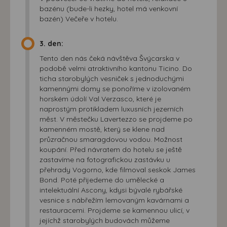
bazénu (bude-li hezky, hotel má venkovní
bazén) Večeře v hotelu.
3. den:
Tento den nás čeká návštěva Švýcarska v
podobě velmi atraktivního kantonu Ticino. Do
ticha starobylých vesniček s jednoduchými
kamennými domy se ponoříme v izolovaném
horském údolí Val Verzasco, které je
naprostým protikladem luxusních jezerních
měst. V městečku Lavertezzo se projdeme po
kamenném mostě, který se klene nad
průzračnou smaragdovou vodou. Možnost
koupání. Před návratem do hotelu se ještě
zastavíme na fotografickou zastávku u
přehrady Vogorno, kde filmoval seskok James
Bond. Poté přijedeme do umělecké a
intelektuální Ascony, kdysi bývalé rybářské
vesnice s nábřežím lemovaným kavárnami a
restauracemi. Projdeme se kamennou ulicí, v
jejíchž starobylých budovách můžeme