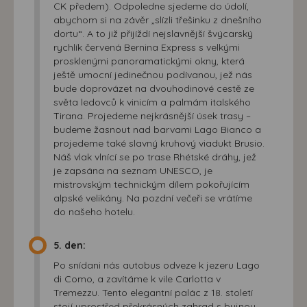
CK předem). Odpoledne sjedeme do údolí,
abychom si na závěr „slízli třešinku z dnešního
dortu“. A to již přijíždí nejslavnější švýcarský
rychlík červená Bernina Express s velkými
prosklenými panoramatickými okny, která
ještě umocní jedinečnou podívanou, jež nás
bude doprovázet na dvouhodinové cestě ze
světa ledovců k vinicím a palmám italského
Tirana. Projedeme nejkrásnější úsek trasy –
budeme žasnout nad barvami Lago Bianco a
projedeme také slavný kruhový viadukt Brusio.
Náš vlak vlnící se po trase Rhétské dráhy, jež
je zapsána na seznam UNESCO, je
mistrovským technickým dílem pokořujícím
alpské velikány. Na pozdní večeři se vrátíme
do našeho hotelu.
5. den:
Po snídani nás autobus odveze k jezeru Lago
di Como, a zavítáme k vile Carlotta v
Tremezzu. Tento elegantní palác z 18. století
stojí uprostřed překrásných zahrad s bujnou