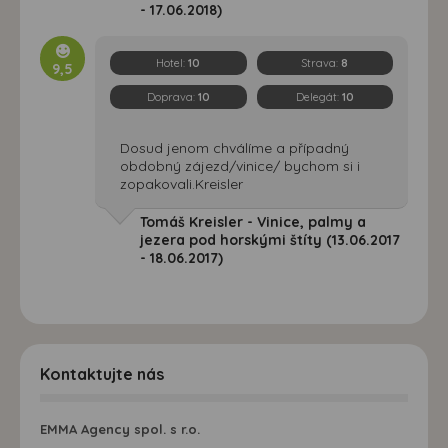
- 17.06.2018)
Hotel:
10
Strava:
8
9,5
Doprava:
10
Delegát:
10
Dosud jenom chválíme a případný
obdobný zájezd/vinice/ bychom si i
zopakovali.Kreisler
Tomáš Kreisler - Vinice, palmy a
jezera pod horskými štíty (13.06.2017
- 18.06.2017)
Kontaktujte nás
EMMA Agency spol. s r.o.