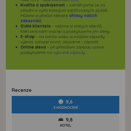
Kvalita a spokojenost
– zaměřujeme se na
střední a vyšší kategorii zajišťovaných služeb.
Můžete si přečíst některé
ohlasy našich
zákazníků
.
Stálá klientela
– vážíme si stálých klientů,
kteří se k nám vracejí a poskytujeme jim slevy
E-shop
– na tomto webu si můžete zájezdy
vybrat, zarezervovat, objednat i zaplatit
Online sleva
– při přihlášení zájezdu online
poskytujeme na
vybrané zájezdy
Recenze
9,6
5 HODNOCENÍ
9,8
HOTEL