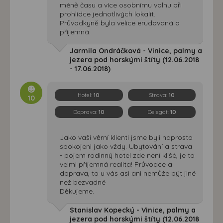
méně času a více osobnímu volnu při
prohlídce jednotlivých lokalit.
Průvodkyně byla velice erudovaná a
příjemná.
Jarmila Ondráčková - Vinice, palmy a
jezera pod horskými štíty (12.06.2018
- 17.06.2018)
Hotel:
10
Strava:
10
10
Doprava:
10
Delegát:
10
Jako vaši věrní klienti jsme byli naprosto
spokojeni jako vždy. Ubytování a strava
- pojem rodinný hotel zde není klišé, je to
velmi příjemná realita! Průvodce a
doprava, to u vás asi ani nemůže být jiné
než bezvadné
Děkujeme.
Stanislav Kopecký - Vinice, palmy a
jezera pod horskými štíty (12.06.2018