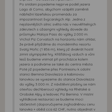
Po snídani pojedeme nejprve podél jezera
Lago di Como, abychom vzápětí zaměnili
nábřežní lázeňskou promenádu za
impozantnost švýcarských Alp. Jedna z
nejslavnějších silnic světa nás v neuvěřitelných
zákrutech s úžasnými výhledy dovede do
průsmyku Maloja Pass do výšky 2.000 m.
Vrchol Piz Corvatsch na horizontu nám ohlásí,
že právě přijíždíme do mondénního resortu
Svatý Mořic (1 856 m), který již dvakrát hostil
zimní olympijské hry. Křišťálový vzduch a vůni
lesů budeme vnímat při procházce kolem
jezera a podíváme se také do centra města.
Poté již pojedeme přes Pontresinu k údolní
stanici Bernina Diavolezza a kabinovou
lanovkou se vyvezeme do stanice Diavolezza
do výšky 3.000 m. Z návštěvní plošiny se nám
otevřou dechberoucí výhledy na Rhétské a
Orobské Alpy a ledovec Piz Bernina. V místní
vyhlídkové restauraci se budeme moci
občerstvit (doporučujeme zvýhodněnou cenu
lanovka + oběd cca 62 CHF, nutno objednat v