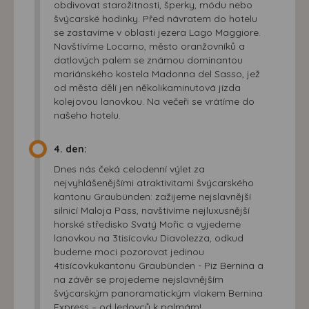
obdivovat starožitnosti, šperky, módu nebo
švýcarské hodinky. Před návratem do hotelu
se zastavíme v oblasti jezera Lago Maggiore.
Navštívíme Locarno, město oranžovníků a
datlových palem se známou dominantou
mariánského kostela Madonna del Sasso, jež
od města dělí jen několikaminutová jízda
kolejovou lanovkou. Na večeři se vrátíme do
našeho hotelu.
4. den:
Dnes nás čeká celodenní výlet za
nejvyhlášenějšími atraktivitami švýcarského
kantonu Graubünden: zažijeme nejslavnější
silnicí Maloja Pass, navštívíme nejluxusnější
horské středisko Svatý Mořic a vyjedeme
lanovkou na 3tisícovku Diavolezza, odkud
budeme moci pozorovat jedinou
4tisícovkukantonu Graubünden - Piz Bernina a
na závěr se projedeme nejslavnějším
švýcarským panoramatickým vlakem Bernina
Express – od ledovců k palmám!