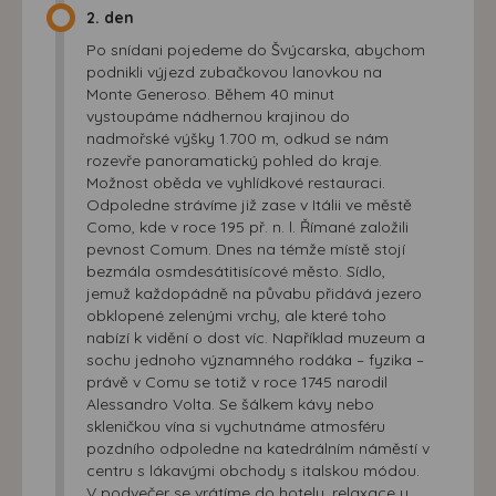
2. den
Po snídani pojedeme do Švýcarska, abychom
podnikli výjezd zubačkovou lanovkou na
Monte Generoso. Během 40 minut
vystoupáme nádhernou krajinou do
nadmořské výšky 1.700 m, odkud se nám
rozevře panoramatický pohled do kraje.
Možnost oběda ve vyhlídkové restauraci.
Odpoledne strávíme již zase v Itálii ve městě
Como, kde v roce 195 př. n. l. Římané založili
pevnost Comum. Dnes na témže místě stojí
bezmála osmdesátitisícové město. Sídlo,
jemuž každopádně na půvabu přidává jezero
obklopené zelenými vrchy, ale které toho
nabízí k vidění o dost víc. Například muzeum a
sochu jednoho významného rodáka – fyzika –
právě v Comu se totiž v roce 1745 narodil
Alessandro Volta. Se šálkem kávy nebo
skleničkou vína si vychutnáme atmosféru
pozdního odpoledne na katedrálním náměstí v
centru s lákavými obchody s italskou módou.
V podvečer se vrátíme do hotelu, relaxace u