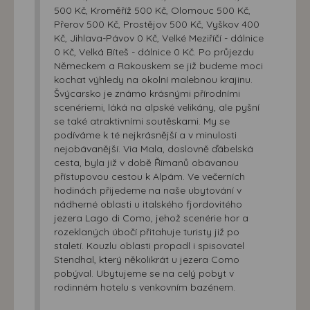
500 Kč, Kroměříž 500 Kč, Olomouc 500 Kč,
Přerov 500 Kč, Prostějov 500 Kč, Vyškov 400
Kč, Jihlava-Pávov 0 Kč, Velké Meziříčí - dálnice
0 Kč, Velká Bíteš - dálnice 0 Kč. Po průjezdu
Německem a Rakouskem se již budeme moci
kochat výhledy na okolní malebnou krajinu.
Švýcarsko je známo krásnými přírodními
scenériemi, láká na alpské velikány, ale pyšní
se také atraktivními soutěskami. My se
podíváme k té nejkrásnější a v minulosti
nejobávanější. Via Mala, doslovně ďábelská
cesta, byla již v době Římanů obávanou
přístupovou cestou k Alpám. Ve večerních
hodinách přijedeme na naše ubytování v
nádherné oblasti u italského fjordovitého
jezera Lago di Como, jehož scenérie hor a
rozeklaných úbočí přitahuje turisty již po
staletí. Kouzlu oblasti propadl i spisovatel
Stendhal, který několikrát u jezera Como
pobýval. Ubytujeme se na celý pobyt v
rodinném hotelu s venkovním bazénem.