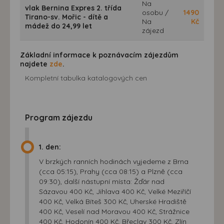
Na
vlak Bernina Expres 2. třída
osobu /
1490
Tirano-sv. Mořic - dítě a
Na
Kč
mádež do 24,99 let
zájezd
Základní informace k poznávacím zájezdům
najdete
zde
.
Kompletní tabulka katalogových cen
Program zájezdu
1. den:
V brzkých ranních hodinách vyjedeme z Brna
(cca 05:15), Prahy (cca 08:15) a Plzně (cca
09:30), další nástupní místa: Žďár nad
Sázavou 400 Kč, Jihlava 400 Kč, Velké Meziříčí
400 Kč, Velká Bíteš 300 Kč, Uherské Hradiště
400 Kč, Veselí nad Moravou 400 Kč, Strážnice
400 Kč, Hodonín 400 Kč, Břeclav 300 Kč, Zlín