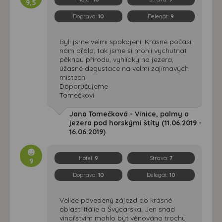
9,5
Doprava:
10
Delegát:
9
Byli jsme velmi spokojeni. Krásné počasí
nám přálo, tak jsme si mohli vychutnat
pěknou přírodu, vyhlídky na jezera,
úžasné degustace na velmi zajímavých
místech.
Doporučujeme
Tomečkovi
Jana Tomečková - Vinice, palmy a
jezera pod horskými štíty (11.06.2019 -
16.06.2019)
Hotel:
9
Strava:
7
9
Doprava:
10
Delegát:
10
Velice povedený zájezd do krásné
oblasti Itálie a Švýcarska. Jen snad
vinařstvím mohlo být věnováno trochu