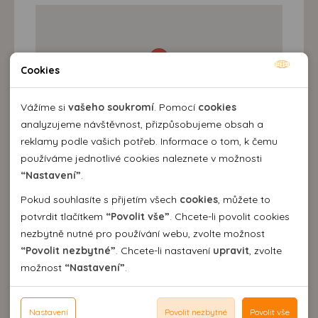
Cookies
Nutné cookies
Nutné cookies pomáhají, aby byla webová stránka
Vážíme si
vašeho soukromí
. Pomocí
cookies
použitelná tak, že umožní základní funkce jako navigace
analyzujeme návštěvnost, přizpůsobujeme obsah a
stránky a přístup k zabezpečeným sekcím webové stránky.
reklamy podle vašich potřeb. Informace o tom, k čemu
Webová stránka nemůže správně fungovat bez těchto
používáme jednotlivé cookies naleznete v možnosti
cookies.
“Nastavení”
.
Destinace a výlety
Pokud souhlasíte s přijetím všech
cookies
, můžete to
Analytické cookies
potvrdit tlačítkem
“Povolit vše”
. Chcete-li povolit cookies
nezbytně nutné pro používání webu, zvolte možnost
Pomocí analytických cookies můžeme měřit návštěvnost
“Povolit nezbytné”
. Chcete-li nastavení
upravit
, zvolte
našeho webu, zdroje návštěv, výkon reklam a také jejich
Personální cookies
možnost
“Nastavení”
.
dosah. Takto získaná data zpracováváme anonymně bez
Personalizační soubory cookies nám umožňují přizpůsobit
vazby na konkrétního uživatele našeho webu. Bez vašeho
prohlížení webu dle vašich zájmů a preferencí. Bez
Reklamní cookies
souhlasu s používáním analytických cookies, ztrácíme
souhlasu může dojít mj. k zobrazování informací
Nastavení
Povolit nezbytné
Povolit vše
Reklamní cookies používáme my nebo třetí strana k