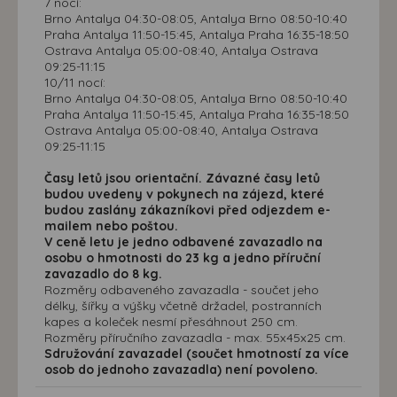
7 nocí:
Brno Antalya 04:30-08:05, Antalya Brno 08:50-10:40
Praha Antalya 11:50-15:45, Antalya Praha 16:35-18:50
Ostrava Antalya 05:00-08:40, Antalya Ostrava
09:25-11:15
10/11 nocí:
Brno Antalya 04:30-08:05, Antalya Brno 08:50-10:40
Praha Antalya 11:50-15:45, Antalya Praha 16:35-18:50
Ostrava Antalya 05:00-08:40, Antalya Ostrava
09:25-11:15
Časy letů jsou orientační. Závazné časy letů
budou uvedeny v pokynech na zájezd, které
budou zaslány zákazníkovi před odjezdem e-
mailem nebo poštou.
V ceně letu je jedno odbavené zavazadlo na
osobu o hmotnosti do 23 kg a jedno příruční
zavazadlo do 8 kg.
Rozměry odbaveného zavazadla - součet jeho
délky, šířky a výšky včetně držadel, postranních
kapes a koleček nesmí přesáhnout 250 cm.
Rozměry příručního zavazadla - max. 55x45x25 cm.
Sdružování zavazadel (součet hmotností za více
osob do jednoho zavazadla) není povoleno.