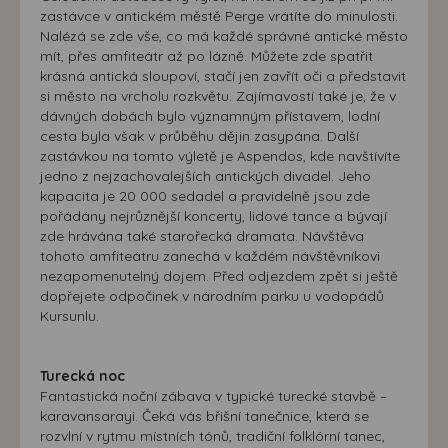
zastávce v antickém městě Perge vrátíte do minulosti.
Nalézá se zde vše, co má každé správné antické město
mít, přes amfiteátr až po lázně. Můžete zde spatřit
krásná antická sloupoví, stačí jen zavřít oči a představit
si město na vrcholu rozkvětu. Zajímavostí také je, že v
dávných dobách bylo významným přístavem, lodní
cesta byla však v průběhu dějin zasypána. Další
zastávkou na tomto výletě je Aspendos, kde navštívíte
jedno z nejzachovalejších antických divadel. Jeho
kapacita je 20 000 sedadel a pravidelně jsou zde
pořádány nejrůznější koncerty, lidové tance a bývají
zde hrávána také starořecká dramata. Návštěva
tohoto amfiteátru zanechá v každém návštěvníkovi
nezapomenutelný dojem. Před odjezdem zpět si ještě
dopřejete odpočinek v národním parku u vodopádů
Kursunlu.
Turecká noc
Fantastická noční zábava v typické turecké stavbě –
karavansarayi. Čeká vás břišní tanečnice, která se
rozvlní v rytmu místních tónů, tradiční folklórní tanec,