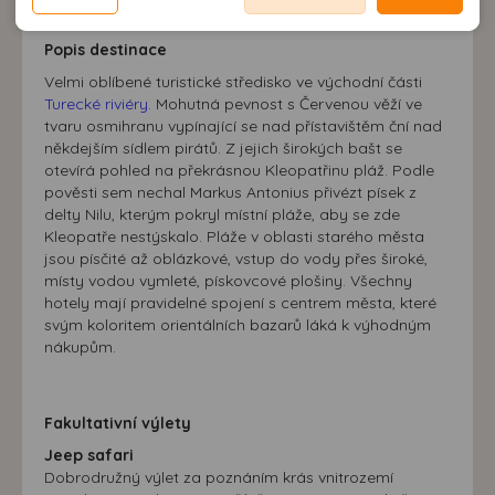
možnost analýzy výkonu a optimalizace našeho webu.
neodpovídající Vaším potřebám, méně užitečné nabídce či
zobrazování relevantní reklamy nebo obsahu jak na
doporučení.
našem webu, tak na webech třetích stran. Díky tomu
Popis destinace
máme možnost vytvářet profily založené na Vašich
Velmi oblíbené turistické středisko ve východní části
zájmech. Na základě těchto informací není zpravidla
Turecké riviéry
. Mohutná pevnost s Červenou věží ve
tvaru osmihranu vypínající se nad přístavištěm ční nad
možná bezprostřední identifikace uživatele. Bez vyjádření
někdejším sídlem pirátů. Z jejich širokých bašt se
souhlasu, nedojde k zobrazování obsahu a reklam
otevírá pohled na překrásnou Kleopatřinu pláž. Podle
přizpůsobených Vašim zájmům.
pověsti sem nechal Markus Antonius přivézt písek z
delty Nilu, kterým pokryl místní pláže, aby se zde
Kleopatře nestýskalo. Pláže v oblasti starého města
jsou písčité až oblázkové, vstup do vody přes široké,
místy vodou vymleté, pískovcové plošiny. Všechny
hotely mají pravidelné spojení s centrem města, které
svým koloritem orientálních bazarů láká k výhodným
nákupům.
Fakultativní výlety
Jeep safari
Dobrodružný výlet za poznáním krás vnitrozemí