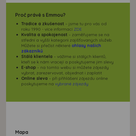
Proč právě s Emmou?
Tradice a zkušenost
– jsme tu pro vás od
roku 1990 - více informací
ZDE
Kvalita a spokojenost
– zaměřujeme se na
střední a vyšší kategorii zajišťovaných služeb.
Můžete si přečíst některé
ohlasy našich
zákazníků
.
Stálá klientela
– vážíme si stálých klientů,
kteří se k nám vracejí a poskytujeme jim slevy
E-shop
– na tomto webu si můžete zájezdy
vybrat, zarezervovat, objednat i zaplatit
Online sleva
– při přihlášení zájezdu online
poskytujeme na
vybrané zájezdy
Mapa