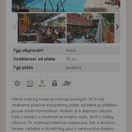
Hotel Bilkay*** - Alanya -
Hotel Bilkay*** - Alanya -
Hotel Bil
Typ ubytování
hotel
Hotel Bilkay - terasa
Hotel Bilkay - terasa
Hotel Bi
Vzdálenost od pláže
70 m
Typ pláže
písečná
Menší rodinný hotel se nachází pouhých 70 m od
nádherné písečné Kleopatřiny pláže, od které je oddělen
pouze místní komunikací. Hostům je k dispozici vstupní
hala s recepcí s možností pronájmu sejfu, Wi‑Fi v lobby
zdarma, TV místnost,hotelová restaurace, bar a sluneční
terasa. Lehátka a slunečníky jsou u venkovního bazénu