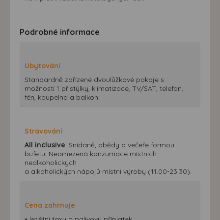
Podrobné informace
Ubytování
Standardně zařízené dvoulůžkové pokoje s
možností 1 přistýlky, klimatizace, TV/SAT, telefon,
fén, koupelna a balkon.
Stravování
All inclusive
: Snídaně, obědy a večeře formou
bufetu. Neomezená konzumace místních
nealkoholických
a alkoholických nápojů místní výroby (11.00-23.30).
Cena zahrnuje
• letištní taxy a palivový příplatek