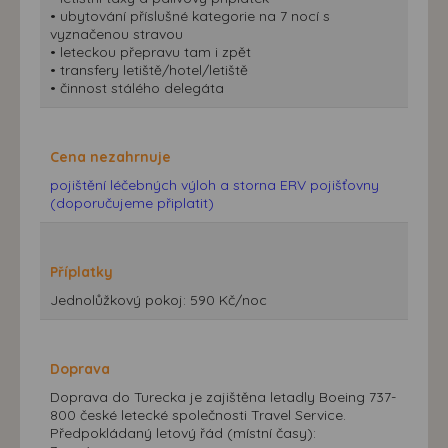
• ubytování příslušné kategorie na 7 nocí s
vyznačenou stravou
• leteckou přepravu tam i zpět
• transfery letiště/hotel/letiště
• činnost stálého delegáta
Cena nezahrnuje
pojištění léčebných výloh a storna ERV pojišťovny
(doporučujeme připlatit)
Příplatky
Jednolůžkový pokoj: 590 Kč/noc
Doprava
Doprava do Turecka je zajištěna letadly Boeing 737-
800 české letecké společnosti Travel Service.
Předpokládaný letový řád (místní časy):