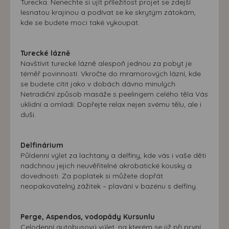
Turecka. Nenechte si ujít příležitost projet se zdejší
lesnatou krajinou a podívat se ke skrytým zátokám,
kde se budete moci také vykoupat.
Turecké lázně
Navštívit turecké lázně alespoň jednou za pobyt je
téměř povinností. Vkročte do mramorových lázní, kde
se budete cítit jako v dobách dávno minulých.
Netradiční způsob masáže s peelingem celého těla Vás
uklidní a omladí. Dopřejte relax nejen svému tělu, ale i
duši.
Delfinárium
Půldenní výlet za lachtany a delfíny, kde vás i vaše děti
nadchnou jejich neuvěřitelné akrobatické kousky a
dovednosti. Za poplatek si můžete dopřát
neopakovatelný zážitek – plavání v bazénu s delfíny.
Perge, Aspendos, vodopády Kursunlu
Celodenní autobusový výlet, na kterém se již při první