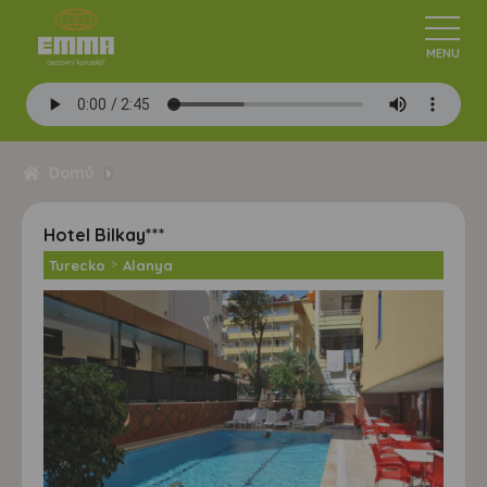
Domů
Hotel Bilkay***
Turecko
>
Alanya