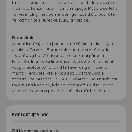
tančící islámští mniši – tzv. derviši – a chutná večeře s
možností konzumace místních nápojů. Můžete se těšit
na večer plný nezapomenutelných zážitků a poznáte
nejrozmanitější turecké zvyky a tradice.
Pamukkale
Jednodenní výlet za jednou z největších turistických
atrakcí v Turecku. Pamukkale znamená v překladu
„bavlníkový hrad“ a jedná se o unikátní přírodní
fenomén. Bílá travertinová jezírka jsou plná termální
vody o teplotě 37° C. Uvidíte také ruiny antického
města Hierapolis, které jsou spolu s Pamukkale
zapsány na seznam UNESCO. Během výletu navštívíte
továrnu na koberce, kde na vlastní oči uvidíte, jak se
získává hedvábí a poznáte způsob ručního tkaní.
Kontaktujte nás
EMMA Agency spol. s r.o.