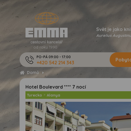
Svět je jako kni
Aurelius Augustinu
od roku 1990
PO-PÁ 09:00 - 17:00
Pobyto
+420 542 214 343
Domů
Hotel Boulevard **** 7 nocí
Turecko
>
Alanya