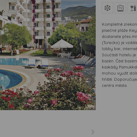
Kompletně zrekon
písečné pláže Ke
dostanete přes m
(Turecko) je vzdál
lobby bar, interne
Součástí hotelu j
bazén. Část bazénu
kaskády Pamukkale
mohou využít stolní
hřiště. Doporučuje
centra města.