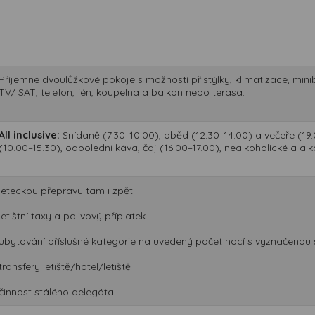
Příjemné dvoulůžkové pokoje s možností přistýlky, klimatizace, min
TV/ SAT, telefon, fén, koupelna a balkon nebo terasa.
All inclusive:
Snídaně (7.30–10.00), oběd (12.30–14.00) a večeře (19
(10.00–15.30), odpolední káva, čaj (16.00–17.00), nealkoholické a al
leteckou přepravu tam i zpět
letištní taxy a palivový příplatek
ubytování příslušné kategorie na uvedený počet nocí s vyznačenou 
transfery letiště/hotel/letiště
činnost stálého delegáta