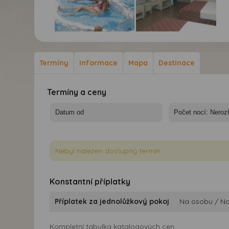
Hotel Boulevard **** 7
Hotel Boulevard **** 7
nocí - Turecko, Alanya,
nocí - Turecko, Alanya,
hotel Boulevard
hotel Boulevard
Termíny
Informace
Mapa
Destinace
Termíny a ceny
Nebyl nalezen dostupný termín.
Konstantní příplatky
Příplatek za jednolůžkový pokoj
Na osobu / N
Kompletní tabulka katalogových cen