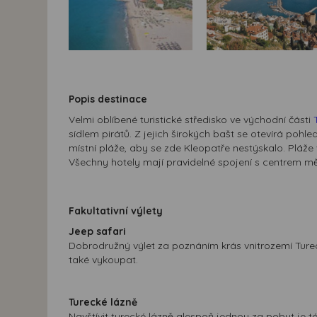
Popis destinace
Velmi oblíbené turistické středisko ve východní části
sídlem pirátů. Z jejich širokých bašt se otevírá pohl
místní pláže, aby se zde Kleopatře nestýskalo. Pláže
Všechny hotely mají pravidelné spojení s centrem m
Fakultativní výlety
Jeep safari
Dobrodružný výlet za poznáním krás vnitrozemí Tureck
také vykoupat.
Turecké lázně
Navštívit turecké lázně alespoň jednou za pobyt je 