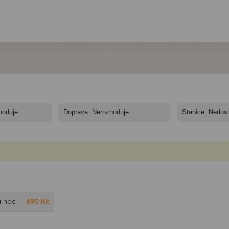
a noc
690
Kč