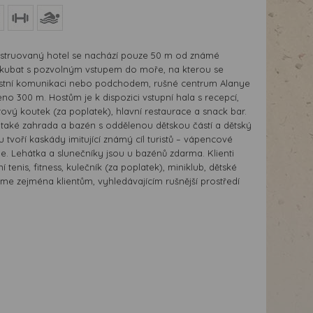
struovaný hotel se nachází pouze 50 m od známé
ykubat s pozvolným vstupem do moře, na kterou se
ístní komunikaci nebo podchodem, rušné centrum Alanye
eno 300 m. Hostům je k dispozici vstupní hala s recepcí,
tový koutek (za poplatek), hlavní restaurace a snack bar.
e také zahrada a bazén s oddělenou dětskou částí a dětský
 tvoří kaskády imitující známý cíl turistů – vápencové
. Lehátka a slunečníky jsou u bazénů zdarma. Klienti
 tenis, fitness, kulečník (za poplatek), miniklub, dětské
me zejména klientům, vyhledávajícím rušnější prostředí