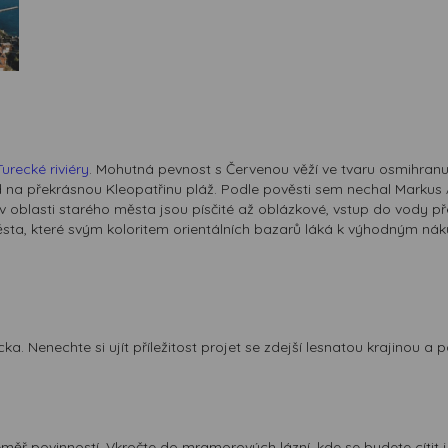
Turecké riviéry
. Mohutná pevnost s Červenou věží ve tvaru osmihranu 
ed na překrásnou Kleopatřinu pláž. Podle pověsti sem nechal Markus A
 v oblasti starého města jsou písčité až oblázkové, vstup do vody př
ěsta, které svým koloritem orientálních bazarů láká k výhodným ná
a. Nenechte si ujít příležitost projet se zdejší lesnatou krajinou 
téměř povinností. Vkročte do mramorových lázní, kde se budete cíti