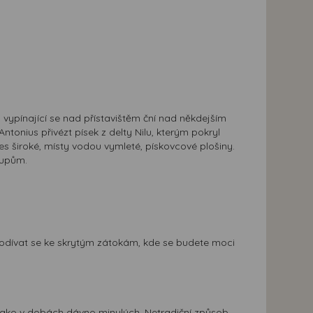
vypínající se nad přístavištěm ční nad někdejším
ntonius přivézt písek z delty Nilu, kterým pokryl
es široké, místy vodou vymleté, pískovcové plošiny.
kupům.
a podívat se ke skrytým zátokám, kde se budete moci
t jako v dobách dávno minulých. Netradiční způsob