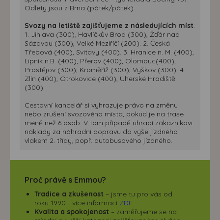
Odlety jsou z Brna (pátek/pátek).
Svozy na letiště zajišťujeme z následujících míst
:
1. Jihlava (300), Havlíčkův Brod (300), Žďár nad
Sázavou (300), Velké Meziříčí (200). 2. Česká
Třebová (400), Svitavy (400). 3. Hranice n. M. (400),
Lipník n.B. (400), Přerov (400), Olomouc(400),
Prostějov (300), Kroměříž (300), Vyškov (300). 4.
Zlín (400), Otrokovice (400), Uherské Hradiště
(300).
Cestovní kancelář si vyhrazuje právo na změnu
nebo zrušení svozového místa, pokud je na trase
méně než 6 osob. V tom případě uhradí zákazníkovi
náklady za náhradní dopravu do výše jízdného
vlakem 2. třídy, popř. autobusového jízdného.
Proč právě s Emmou?
Tradice a zkušenost
– jsme tu pro vás od
roku 1990 - více informací
ZDE
Kvalita a spokojenost
– zaměřujeme se na