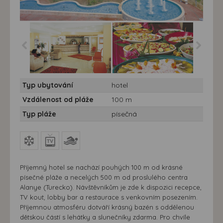
Hotel Günes House*** 7
Hotel Günes House*** 7
Typ ubytování
hotel
nocí - Turecko, Alanya -
nocí - Turecko, Alanya -
Hotel Günes House
Hotel Günes House
Vzdálenost od pláže
100 m
Typ pláže
písečná
Příjemný hotel se nachází pouhých 100 m od krásné
písečné pláže a necelých 500 m od proslulého centra
Alanye (Turecko). Návštěvníkům je zde k dispozici recepce,
TV kout, lobby bar a restaurace s venkovním posezením.
Příjemnou atmosféru dotváří krásný bazén s oddělenou
dětskou částí s lehátky a slunečníky zdarma. Pro chvíle