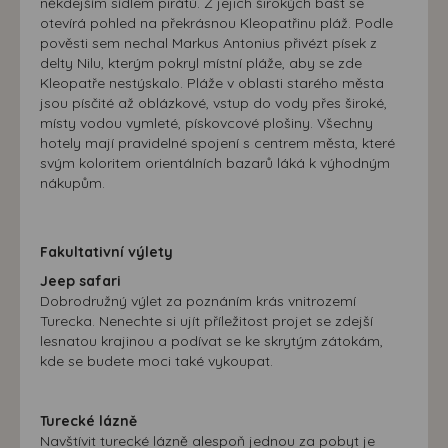
máme možnost vytvářet profily založené na Vašich
někdejším sídlem pirátů. Z jejich širokých bašt se
otevírá pohled na překrásnou Kleopatřinu pláž. Podle
zájmech. Na základě těchto informací není zpravidla
pověsti sem nechal Markus Antonius přivézt písek z
možná bezprostřední identifikace uživatele. Bez vyjádření
delty Nilu, kterým pokryl místní pláže, aby se zde
souhlasu, nedojde k zobrazování obsahu a reklam
Kleopatře nestýskalo. Pláže v oblasti starého města
přizpůsobených Vašim zájmům.
jsou písčité až oblázkové, vstup do vody přes široké,
místy vodou vymleté, pískovcové plošiny. Všechny
hotely mají pravidelné spojení s centrem města, které
svým koloritem orientálních bazarů láká k výhodným
nákupům.
Fakultativní výlety
Jeep safari
Dobrodružný výlet za poznáním krás vnitrozemí
Turecka. Nenechte si ujít příležitost projet se zdejší
lesnatou krajinou a podívat se ke skrytým zátokám,
kde se budete moci také vykoupat.
Turecké lázně
Navštívit turecké lázně alespoň jednou za pobyt je