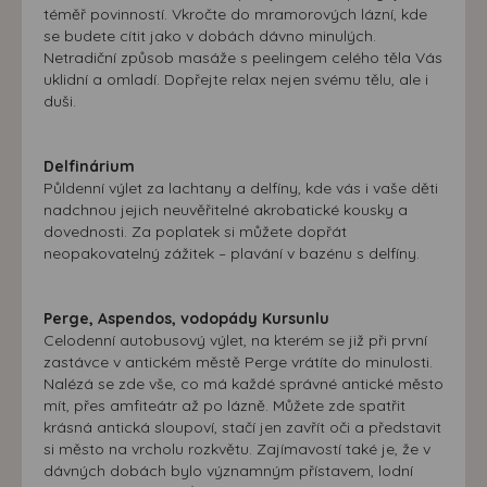
téměř povinností. Vkročte do mramorových lázní, kde
se budete cítit jako v dobách dávno minulých.
Netradiční způsob masáže s peelingem celého těla Vás
uklidní a omladí. Dopřejte relax nejen svému tělu, ale i
duši.
Delfinárium
Půldenní výlet za lachtany a delfíny, kde vás i vaše děti
nadchnou jejich neuvěřitelné akrobatické kousky a
dovednosti. Za poplatek si můžete dopřát
neopakovatelný zážitek – plavání v bazénu s delfíny.
Perge, Aspendos, vodopády Kursunlu
Celodenní autobusový výlet, na kterém se již při první
zastávce v antickém městě Perge vrátíte do minulosti.
Nalézá se zde vše, co má každé správné antické město
mít, přes amfiteátr až po lázně. Můžete zde spatřit
krásná antická sloupoví, stačí jen zavřít oči a představit
si město na vrcholu rozkvětu. Zajímavostí také je, že v
dávných dobách bylo významným přístavem, lodní