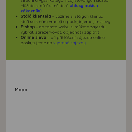
střední a vyšší kategorii zajišťovaných služeb.
Můžete si přečíst některé
ohlasy našich
zákazníků
.
Stálá klientela
– vážíme si stálých klientů,
kteří se k nám vracejí a poskytujeme jim slevy
E-shop
– na tomto webu si můžete zájezdy
vybrat, zarezervovat, objednat i zaplatit
Online sleva
– při přihlášení zájezdu online
poskytujeme na
vybrané zájezdy
Mapa