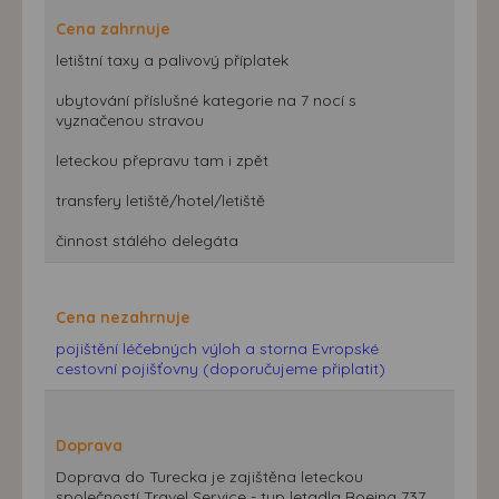
Cena zahrnuje
letištní taxy a palivový příplatek
ubytování příslušné kategorie na 7 nocí s
vyznačenou stravou
leteckou přepravu tam i zpět
transfery letiště/hotel/letiště
činnost stálého delegáta
Cena nezahrnuje
pojištění léčebných výloh a storna Evropské
cestovní pojišťovny (doporučujeme připlatit)
Doprava
Doprava do Turecka je zajištěna leteckou
společností Travel Service - typ letadla Boeing 737.