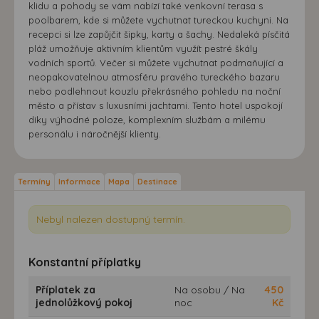
klidu a pohody se vám nabízí také venkovní terasa s
poolbarem, kde si můžete vychutnat tureckou kuchyni. Na
recepci si lze zapůjčit šipky, karty a šachy. Nedaleká písčitá
pláž umožňuje aktivním klientům využít pestré škály
vodních sportů. Večer si můžete vychutnat podmaňující a
neopakovatelnou atmosféru pravého tureckého bazaru
nebo podlehnout kouzlu překrásného pohledu na noční
město a přístav s luxusními jachtami. Tento hotel uspokojí
díky výhodné poloze, komplexním službám a milému
personálu i náročnější klienty.
Termíny
Informace
Mapa
Destinace
Nebyl nalezen dostupný termín.
Konstantní příplatky
Příplatek za
Na osobu / Na
450
jednolůžkový pokoj
noc
Kč