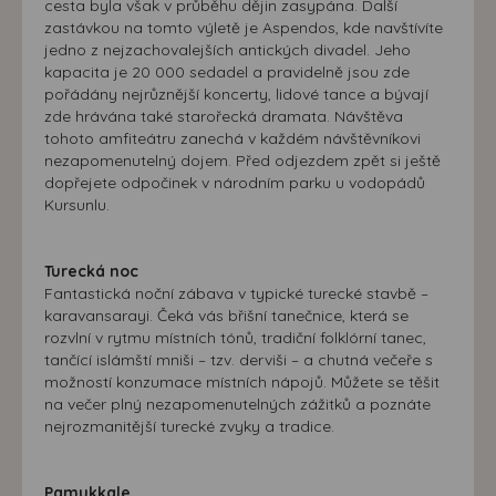
cesta byla však v průběhu dějin zasypána. Další
zastávkou na tomto výletě je Aspendos, kde navštívíte
jedno z nejzachovalejších antických divadel. Jeho
kapacita je 20 000 sedadel a pravidelně jsou zde
pořádány nejrůznější koncerty, lidové tance a bývají
zde hrávána také starořecká dramata. Návštěva
tohoto amfiteátru zanechá v každém návštěvníkovi
nezapomenutelný dojem. Před odjezdem zpět si ještě
dopřejete odpočinek v národním parku u vodopádů
Kursunlu.
Turecká noc
Fantastická noční zábava v typické turecké stavbě –
karavansarayi. Čeká vás břišní tanečnice, která se
rozvlní v rytmu místních tónů, tradiční folklórní tanec,
tančící islámští mniši – tzv. derviši – a chutná večeře s
možností konzumace místních nápojů. Můžete se těšit
na večer plný nezapomenutelných zážitků a poznáte
nejrozmanitější turecké zvyky a tradice.
Pamukkale