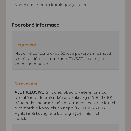
Kompletní tabulka katalogových cen
Podrobné informace
Ubytování
Moderně zařízené dvoulůžkové pokoje s možností
jedné přistýlky, klimatizace, TV/SAT, telefon, fén,
koupelna a balkon.
Stravování
ALL INCLUSIVE
: Snídaně, oběd a večeře formou
bohatého bufetu, čaj, káva a zákusky (16.00–17.30),
během dne neomezená konzumace nealkoholických
a místních alkoholických nápojů (10.00–23.00).
Vyhlášená kuchyně a bohatý výběr místních
specialit.