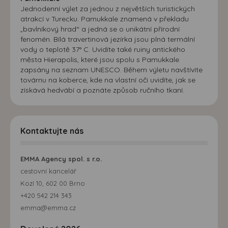
Jednodenní výlet za jednou z největších turistických
atrakcí v Turecku. Pamukkale znamená v překladu
„bavlníkový hrad“ a jedná se o unikátní přírodní
fenomén. Bílá travertinová jezírka jsou plná termální
vody o teplotě 37° C. Uvidíte také ruiny antického
města Hierapolis, které jsou spolu s Pamukkale
zapsány na seznam UNESCO. Během výletu navštívíte
továrnu na koberce, kde na vlastní oči uvidíte, jak se
získává hedvábí a poznáte způsob ručního tkaní.
Kontaktujte nás
EMMA Agency spol. s r.o.
cestovní kancelář
Kozí 10, 602 00 Brno
+420 542 214 343
emma@emma.cz