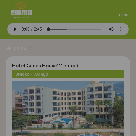
Domů
Hotel Günes House*** 7 nocí
Turecko
>
Alanya