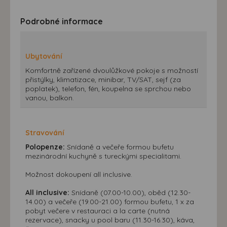
Podrobné informace
Ubytování
Komfortně zařízené dvoulůžkové pokoje s možností
přistýlky, klimatizace, minibar, TV/SAT, sejf (za
poplatek), telefon, fén, koupelna se sprchou nebo
vanou, balkon.
Stravování
Polopenze:
Snídaně a večeře formou bufetu
mezinárodní kuchyně s tureckými specialitami.
Možnost dokoupení all inclusive.
All inclusive:
Snídaně (07.00-10.00), oběd (12.30-
14.00) a večeře (19.00-21.00) formou bufetu, 1 x za
pobyt večere v restauraci a la carte (nutná
rezervace), snacky u pool baru (11.30-16.30), káva,