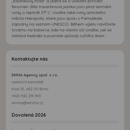
„bavlníkový hrad“ a jedná se o unikátní přírodní
fenomén. Bílá travertinová jezírka jsou plná termální
vody o teplotě 37° C. Uvidíte také ruiny antického
města Hierapolis, které jsou spolu s Pamukkale
zapsány na seznam UNESCO. Během výletu navštívíte
továrnu na koberce, kde na vlastní oči uvidíte, jak se
získává hedvábí a poznáte způsob ručního tkaní.
Kontaktujte nás
EMMA Agency spol. s r.o.
cestovní kancelář
Kozí 10, 602 00 Brno
+420 542 214 343
emma@emma.cz
Dovolená 2026