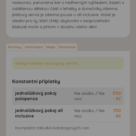
restauraci, panorama bar s nádherným výhledem, bazén s
oddělenou dětskou částí s lehátky a slunečníky zdarma,
plážový servis je zdarma pouze u all inclusive. Hotel je
ideální pro ty, kteří chtějí ubytování v bezprostřední
blízkosti moře a přitom v dosahu všeho dění.
Termíny
Informace
Mapa
Destinace
Nebyl nalezen dostupný termín.
Konstantní příplatky
jednolůžkový pokoj
Na osobu / Na
550
polopenze
noc
Kč
jednolůžkový pokoj all
Na osobu / Na
750
inclusive
noc
Kč
Kompletní tabulka katalogových cen