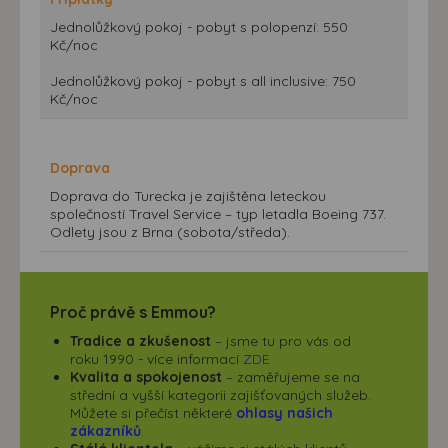
Jednolůžkový pokoj - pobyt s polopenzí: 550
Kč/noc
Jednolůžkový pokoj - pobyt s all inclusive: 750
Kč/noc
Doprava
Doprava do Turecka je zajištěna leteckou
společností Travel Service – typ letadla Boeing 737.
Odlety jsou z Brna (sobota/středa).
Proč právě s Emmou?
Tradice a zkušenost
– jsme tu pro vás od
roku 1990 - více informací
ZDE
Kvalita a spokojenost
– zaměřujeme se na
střední a vyšší kategorii zajišťovaných služeb.
Můžete si přečíst některé
ohlasy našich
zákazníků
.