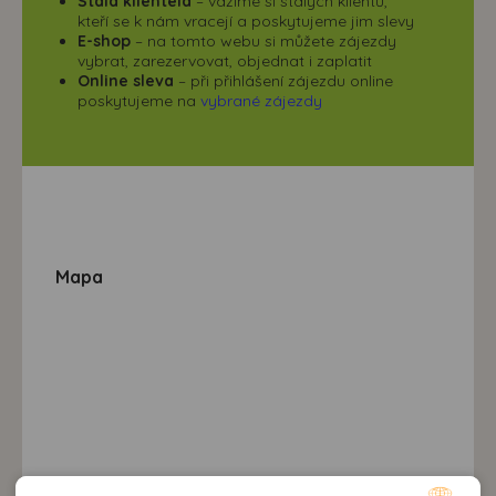
Stálá klientela
– vážíme si stálých klientů,
kteří se k nám vracejí a poskytujeme jim slevy
E-shop
– na tomto webu si můžete zájezdy
vybrat, zarezervovat, objednat i zaplatit
Online sleva
– při přihlášení zájezdu online
poskytujeme na
vybrané zájezdy
Mapa