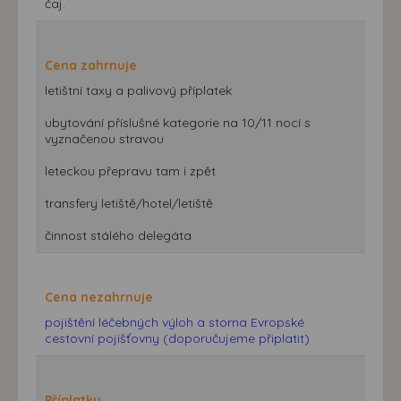
čaj.
Cena zahrnuje
letištní taxy a palivový příplatek
ubytování příslušné kategorie na 10/11 nocí s
vyznačenou stravou
leteckou přepravu tam i zpět
transfery letiště/hotel/letiště
činnost stálého delegáta
Cena nezahrnuje
pojištění léčebných výloh a storna Evropské
cestovní pojišťovny (doporučujeme připlatit)
Příplatky