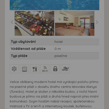
Hotel Panorama ****
Hotel Panorama ****
Typ ubytování
hotel
10/11 nocí - Turecko,
10/11 nocí - Turecko,
Alanya, hotel Panorama
Alanya, hotel Panorama
Vzdálenost od pláže
0 m
Typ pláže
písečná
Velice oblíbený moderní hotel má vynikající polohu přímo
na písečné pláži v dosahu živého centra letoviska Alanya
(Turecko). Hotel je složen z několika budov, z nichž hlavní
budova je přímo na pláži a druhá hned naproti přes místní
komunikaci. Svým hostům nabízí recepci, společenskou
místnost s TV a Wi-Fi a internetový koutek, bufetovou