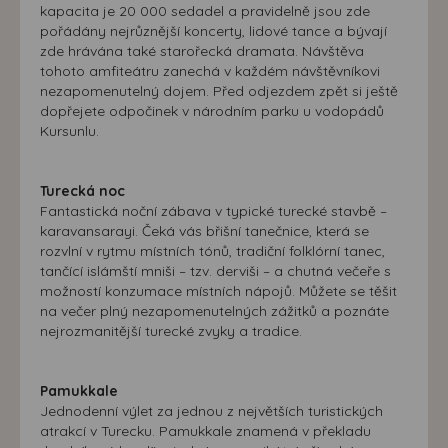
kapacita je 20 000 sedadel a pravidelně jsou zde
pořádány nejrůznější koncerty, lidové tance a bývají
zde hrávána také starořecká dramata. Návštěva
tohoto amfiteátru zanechá v každém návštěvníkovi
nezapomenutelný dojem. Před odjezdem zpět si ještě
dopřejete odpočinek v národním parku u vodopádů
Kursunlu.
Turecká noc
Fantastická noční zábava v typické turecké stavbě –
karavansarayi. Čeká vás břišní tanečnice, která se
rozvlní v rytmu místních tónů, tradiční folklórní tanec,
tančící islámští mniši – tzv. derviši – a chutná večeře s
možností konzumace místních nápojů. Můžete se těšit
na večer plný nezapomenutelných zážitků a poznáte
nejrozmanitější turecké zvyky a tradice.
Pamukkale
Jednodenní výlet za jednou z největších turistických
atrakcí v Turecku. Pamukkale znamená v překladu