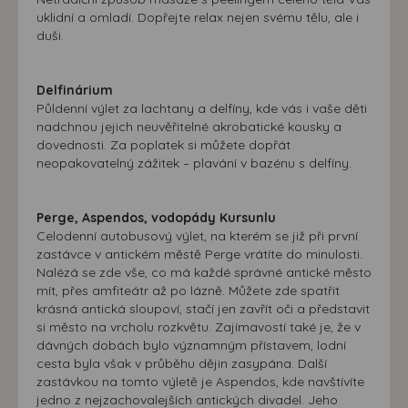
uklidní a omladí. Dopřejte relax nejen svému tělu, ale i
duši.
Delfinárium
Půldenní výlet za lachtany a delfíny, kde vás i vaše děti
nadchnou jejich neuvěřitelné akrobatické kousky a
dovednosti. Za poplatek si můžete dopřát
neopakovatelný zážitek – plavání v bazénu s delfíny.
Perge, Aspendos, vodopády Kursunlu
Celodenní autobusový výlet, na kterém se již při první
zastávce v antickém městě Perge vrátíte do minulosti.
Nalézá se zde vše, co má každé správné antické město
mít, přes amfiteátr až po lázně. Můžete zde spatřit
krásná antická sloupoví, stačí jen zavřít oči a představit
si město na vrcholu rozkvětu. Zajímavostí také je, že v
dávných dobách bylo významným přístavem, lodní
cesta byla však v průběhu dějin zasypána. Další
zastávkou na tomto výletě je Aspendos, kde navštívíte
jedno z nejzachovalejších antických divadel. Jeho