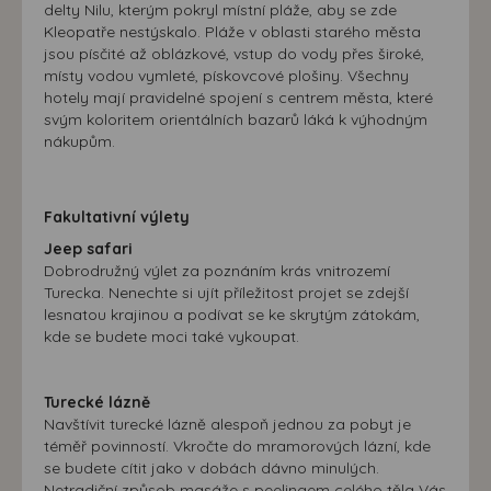
delty Nilu, kterým pokryl místní pláže, aby se zde
možná bezprostřední identifikace uživatele. Bez vyjádření
Kleopatře nestýskalo. Pláže v oblasti starého města
souhlasu, nedojde k zobrazování obsahu a reklam
jsou písčité až oblázkové, vstup do vody přes široké,
místy vodou vymleté, pískovcové plošiny. Všechny
přizpůsobených Vašim zájmům.
hotely mají pravidelné spojení s centrem města, které
svým koloritem orientálních bazarů láká k výhodným
nákupům.
Fakultativní výlety
Jeep safari
Dobrodružný výlet za poznáním krás vnitrozemí
Turecka. Nenechte si ujít příležitost projet se zdejší
lesnatou krajinou a podívat se ke skrytým zátokám,
kde se budete moci také vykoupat.
Turecké lázně
Navštívit turecké lázně alespoň jednou za pobyt je
téměř povinností. Vkročte do mramorových lázní, kde
se budete cítit jako v dobách dávno minulých.
Netradiční způsob masáže s peelingem celého těla Vás