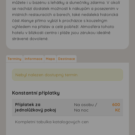
můžete i u bazénu s lehátky a slunečníky zdarma. V okolí
se nachází dostatek možností k nákupům a posezením v
místních restauracích a barech, také nedaleká historická
část Alanye přímo vybízí k procházce s kouzelným
výhledem na přístav a celé pobřeží. Atmosféra tohoto
hotelu v blízkosti centra i pláže jsou zárukou ideálně
strávené dovolené.
Termíny
Informace
Mapa
Destinace
Nebyl nalezen dostupný termín.
Konstantní příplatky
Příplatek za
Na osobu /
600
jednolůžkový pokoj
Na noc
Kč
Kompletní tabulka katalogových cen