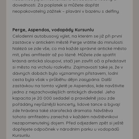
dovednosti. Za poplatek si můžete dopřát
neopakovatelný zážitek – plavání v bazénu s delfíny.
Perge, Aspendos, vodopády Kursunlu
Celodenní autobusový výlet, na kterém se již při první
zastávce v antickém městě Perge vrátíte do minulosti.
Nalézá se zde vše, co má každé správné antické město
mít, přes amfiteátr až po lázně. Můžete zde spatřit
krásná antická sloupoví, stačí jen zavřít oči a představit
si město na vrcholu rozkvětu. Zajímavostí také je, že v
dávných dobách bylo významným přístavem, lodní
cesta byla však v průběhu dějin zasypána. Další
zastávkou na tomto výletě je Aspendos, kde navštívíte
jedno z nejzachovalejších antických divadel. Jeho
kapacita je 20 000 sedadel a pravidelně jsou zde
pořádány nejrůznější koncerty, lidové tance a bývají
zde hrávána také starořecká dramata. Návštěva
tohoto amfiteátru zanechá v každém návštěvníkovi
nezapomenutelný dojem. Před odjezdem zpět si ještě
dopřejete odpočinek v národním parku u vodopádů
Kursunlu.