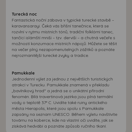
Turecká noc
Fantastická noční zábava v typické turecké stavbě –
karavansarayi. Čeká vás břišní tanečnice, která se
rozvlní v rytmu místních tónů, tradiční folklórní tanec,
tančící islámští mniši – tzv. derviši – a chutná večeře s
možností konzumace místních nápojů. Můžete se těšit
na večer plný nezapomenutelných zážitků a poznáte
nejrozmanitější turecké zvyky a tradice.
Pamukkale
Jednodenní výlet za jednou z největších turistických
atrakcí v Turecku. Pamukkale znamená v překladu
„bavlníkový hrad“ a jedná se o unikátní přírodní
fenomén. Bílá travertinová jezírka jsou plná termální
vody o teplotě 37° C. Uvidíte také ruiny antického
města Hierapolis, které jsou spolu s Pamukkale
zapsány na seznam UNESCO. Během výletu navštívíte
továrnu na koberce, kde na vlastní oči uvidíte, jak se
získává hedvábí a poznáte způsob ručního tkaní.