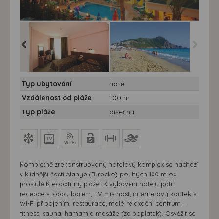
 nocí -
Hotel Remi **** 7 nocí -
Hotel Remi **** 7 nocí -
Typ ubytování
hotel
- hotel
Turecko, Alanya - hotel
Turecko, Alanya
Remi
Vzdálenost od pláže
100 m
Typ pláže
písečná
Kompletně zrekonstruovaný hotelový komplex se nachází
v klidnější části Alanye (Turecko) pouhých 100 m od
proslulé Kleopatřiny pláže. K vybavení hotelu patří
recepce s lobby barem, TV místnost, internetový koutek s
Wi-Fi připojením, restaurace, malé relaxační centrum –
fitness, sauna, hamam a masáže (za poplatek). Osvěžit se