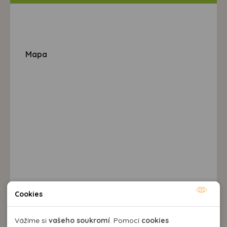
Mapa
Destinace a výlety
Cookies
Nutné cookies
Nutné cookies pomáhají, aby byla webová stránka
Vážíme si
vašeho soukromí
. Pomocí
cookies