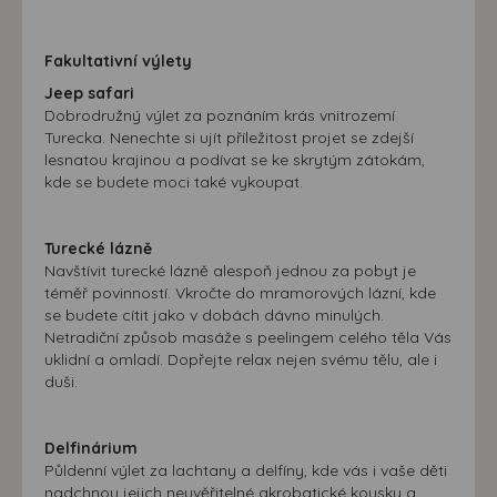
Fakultativní výlety
Jeep safari
Dobrodružný výlet za poznáním krás vnitrozemí
Turecka. Nenechte si ujít příležitost projet se zdejší
lesnatou krajinou a podívat se ke skrytým zátokám,
kde se budete moci také vykoupat.
Turecké lázně
Navštívit turecké lázně alespoň jednou za pobyt je
téměř povinností. Vkročte do mramorových lázní, kde
se budete cítit jako v dobách dávno minulých.
Netradiční způsob masáže s peelingem celého těla Vás
uklidní a omladí. Dopřejte relax nejen svému tělu, ale i
duši.
Delfinárium
Půldenní výlet za lachtany a delfíny, kde vás i vaše děti
nadchnou jejich neuvěřitelné akrobatické kousky a