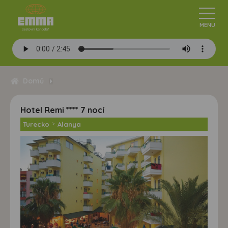
Domů
Hotel Remi **** 7 nocí
Turecko
>
Alanya