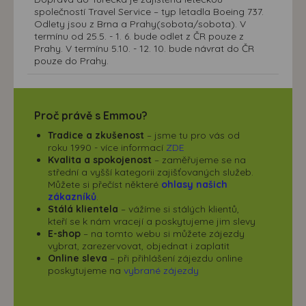
společností Travel Service – typ letadla Boeing 737.
Odlety jsou z Brna a Prahy(sobota/sobota). V
termínu od 25.5. - 1. 6. bude odlet z ČR pouze z
Prahy. V termínu 5.10. - 12. 10. bude návrat do ČR
pouze do Prahy.
Proč právě s Emmou?
Tradice a zkušenost
– jsme tu pro vás od
roku 1990 - více informací
ZDE
Kvalita a spokojenost
– zaměřujeme se na
střední a vyšší kategorii zajišťovaných služeb.
Můžete si přečíst některé
ohlasy našich
zákazníků
.
Stálá klientela
– vážíme si stálých klientů,
kteří se k nám vracejí a poskytujeme jim slevy
E-shop
– na tomto webu si můžete zájezdy
vybrat, zarezervovat, objednat i zaplatit
Online sleva
– při přihlášení zájezdu online
poskytujeme na
vybrané zájezdy