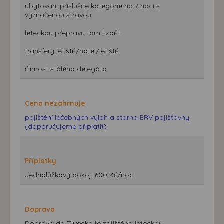
ubytování příslušné kategorie na 7 nocí s
vyznačenou stravou
leteckou přepravu tam i zpět
transfery letiště/hotel/letiště
činnost stálého delegáta
Cena nezahrnuje
pojištění léčebných výloh a storna ERV pojišťovny
(doporučujeme připlatit)
Příplatky
Jednolůžkový pokoj: 600 Kč/noc
Doprava
Doprava do Turecka je zajištěna leteckou