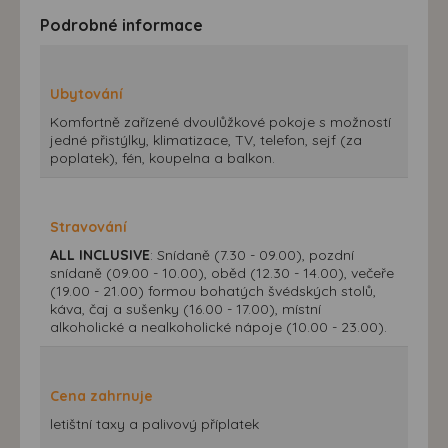
Podrobné informace
Ubytování
Komfortně zařízené dvoulůžkové pokoje s možností
jedné přistýlky, klimatizace, TV, telefon, sejf (za
poplatek), fén, koupelna a balkon.
Stravování
ALL INCLUSIVE
: Snídaně (7.30 - 09.00), pozdní
snídaně (09.00 - 10.00), oběd (12.30 - 14.00), večeře
(19.00 - 21.00) formou bohatých švédských stolů,
káva, čaj a sušenky (16.00 - 17.00), místní
alkoholické a nealkoholické nápoje (10.00 - 23.00).
Cena zahrnuje
letištní taxy a palivový příplatek