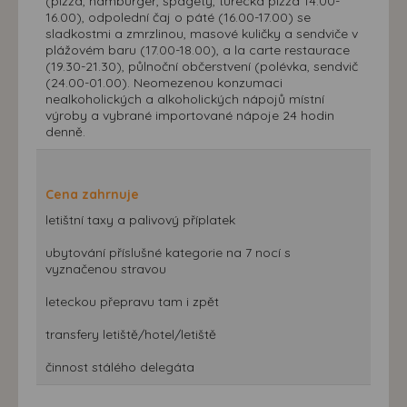
(pizza, hamburger, špagety, turecká pizza 14.00-
16.00), odpolední čaj o páté (16.00-17.00) se
sladkostmi a zmrzlinou, masové kuličky a sendviče v
plážovém baru (17.00-18.00), a la carte restaurace
(19.30-21.30), půlnoční občerstvení (polévka, sendvič
(24.00-01.00). Neomezenou konzumaci
nealkoholických a alkoholických nápojů místní
výroby a vybrané importované nápoje 24 hodin
denně.
Cena zahrnuje
letištní taxy a palivový příplatek
ubytování příslušné kategorie na 7 nocí s
vyznačenou stravou
leteckou přepravu tam i zpět
transfery letiště/hotel/letiště
činnost stálého delegáta