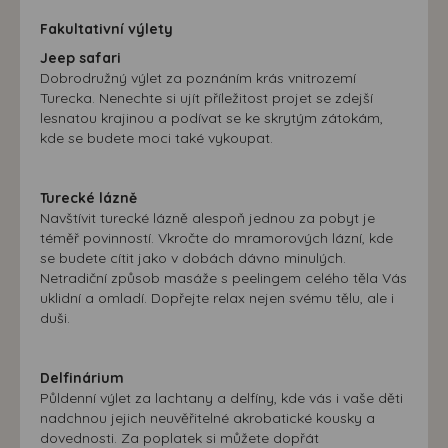
Fakultativní výlety
Jeep safari
Dobrodružný výlet za poznáním krás vnitrozemí
Turecka. Nenechte si ujít příležitost projet se zdejší
lesnatou krajinou a podívat se ke skrytým zátokám,
kde se budete moci také vykoupat.
Turecké lázně
Navštívit turecké lázně alespoň jednou za pobyt je
téměř povinností. Vkročte do mramorových lázní, kde
se budete cítit jako v dobách dávno minulých.
Netradiční způsob masáže s peelingem celého těla Vás
uklidní a omladí. Dopřejte relax nejen svému tělu, ale i
duši.
Delfinárium
Půldenní výlet za lachtany a delfíny, kde vás i vaše děti
nadchnou jejich neuvěřitelné akrobatické kousky a
dovednosti. Za poplatek si můžete dopřát