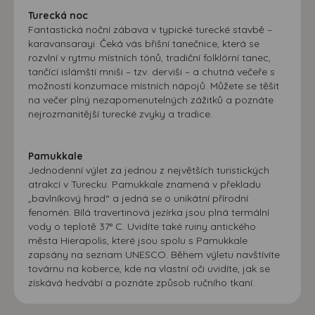
Turecká noc
Fantastická noční zábava v typické turecké stavbě –
karavansarayi. Čeká vás břišní tanečnice, která se
rozvlní v rytmu místních tónů, tradiční folklórní tanec,
tančící islámští mniši – tzv. derviši – a chutná večeře s
možností konzumace místních nápojů. Můžete se těšit
na večer plný nezapomenutelných zážitků a poznáte
nejrozmanitější turecké zvyky a tradice.
Pamukkale
Jednodenní výlet za jednou z největších turistických
atrakcí v Turecku. Pamukkale znamená v překladu
„bavlníkový hrad“ a jedná se o unikátní přírodní
fenomén. Bílá travertinová jezírka jsou plná termální
vody o teplotě 37° C. Uvidíte také ruiny antického
města Hierapolis, které jsou spolu s Pamukkale
zapsány na seznam UNESCO. Během výletu navštívíte
továrnu na koberce, kde na vlastní oči uvidíte, jak se
získává hedvábí a poznáte způsob ručního tkaní.