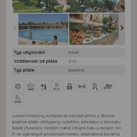
Hotel Club Mega Saray
Hotel Club Mega Saray
Hotel C
Typ ubytování
hotel
***** 7 nocí - Turecko,
***** 7 nocí - Turecko,
***** 7 n
Belek, hotel Club Mega
Belek, hotel Club Mega
Belek, h
Vzdálenost od pláže
0 m
Saray
Saray
Saray
Typ pláže
písečná
Luxusní hotelový komplex se nachází přímo u dlouhé
písečné pláže obklopený rozlehlou zahradou v letovisku
Belek (Turecko). Hostům nabízí vstupní halu s recepcí, Wi-
Fi ve vybraných prostorách hotelu, internetová kavárna