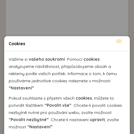
Cookies
Destinace a výlety
Nutné cookies
Nutné cookies pomáhají, aby byla webová stránka
Vážíme si
vašeho soukromí
. Pomocí
cookies
použitelná tak, že umožní základní funkce jako navigace
analyzujeme návštěvnost, přizpůsobujeme obsah a
stránky a přístup k zabezpečeným sekcím webové stránky.
reklamy podle vašich potřeb. Informace o tom, k čemu
Webová stránka nemůže správně fungovat bez těchto
používáme jednotlivé cookies naleznete v možnosti
cookies.
“Nastavení”
.
Pokud souhlasíte s přijetím všech
cookies
, můžete to
Analytické cookies
potvrdit tlačítkem
“Povolit vše”
. Chcete-li povolit cookies
nezbytně nutné pro používání webu, zvolte možnost
Pomocí analytických cookies můžeme měřit návštěvnost
“Povolit nezbytné”
. Chcete-li nastavení
upravit
, zvolte
našeho webu, zdroje návštěv, výkon reklam a také jejich
Personální cookies
možnost
“Nastavení”
.
dosah. Takto získaná data zpracováváme anonymně bez
Personalizační soubory cookies nám umožňují přizpůsobit