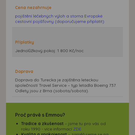
Cena nezahrnuje
pojištění léčebných výloh a storna Evropské
cestovní pojišťovny (doporučujeme připlatit)
Příplatky
Jednolůžkový pokoj: 1 800 Kč/noc
Doprava
Doprava do Turecka je zajištěna leteckou
společností Travel Service – typ letadla Boeing 737.
Odlety jsou z Brna (sobota/sobota).
Proč právě s Emmou?
Tradice a zkušenost
– jsme tu pro vás od
roku 1990 - více informací
ZDE
Kvalita a spokojenost
– zaměřujeme se na