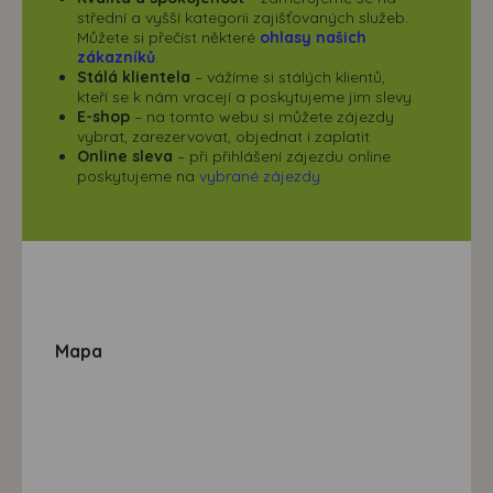
střední a vyšší kategorii zajišťovaných služeb.
Můžete si přečíst některé
ohlasy našich
zákazníků
.
Stálá klientela
– vážíme si stálých klientů,
kteří se k nám vracejí a poskytujeme jim slevy
E-shop
– na tomto webu si můžete zájezdy
vybrat, zarezervovat, objednat i zaplatit
Online sleva
– při přihlášení zájezdu online
poskytujeme na
vybrané zájezdy
Mapa