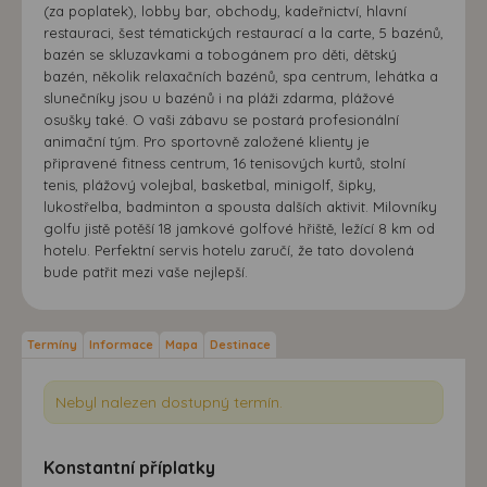
(za poplatek), lobby bar, obchody, kadeřnictví, hlavní
restauraci, šest tématických restaurací a la carte, 5 bazénů,
bazén se skluzavkami a tobogánem pro děti, dětský
bazén, několik relaxačních bazénů, spa centrum, lehátka a
slunečníky jsou u bazénů i na pláži zdarma, plážové
osušky také. O vaši zábavu se postará profesionální
animační tým. Pro sportovně založené klienty je
připravené fitness centrum, 16 tenisových kurtů, stolní
tenis, plážový volejbal, basketbal, minigolf, šipky,
lukostřelba, badminton a spousta dalších aktivit. Milovníky
golfu jistě potěší 18 jamkové golfové hřiště, ležící 8 km od
hotelu. Perfektní servis hotelu zaručí, že tato dovolená
bude patřit mezi vaše nejlepší.
Termíny
Informace
Mapa
Destinace
Nebyl nalezen dostupný termín.
Konstantní příplatky