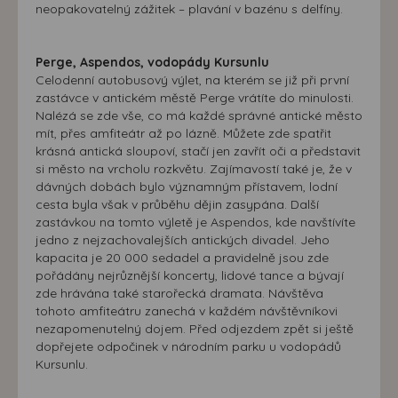
neopakovatelný zážitek – plavání v bazénu s delfíny.
Perge, Aspendos, vodopády Kursunlu
Celodenní autobusový výlet, na kterém se již při první
zastávce v antickém městě Perge vrátíte do minulosti.
Nalézá se zde vše, co má každé správné antické město
mít, přes amfiteátr až po lázně. Můžete zde spatřit
krásná antická sloupoví, stačí jen zavřít oči a představit
si město na vrcholu rozkvětu. Zajímavostí také je, že v
dávných dobách bylo významným přístavem, lodní
cesta byla však v průběhu dějin zasypána. Další
zastávkou na tomto výletě je Aspendos, kde navštívíte
jedno z nejzachovalejších antických divadel. Jeho
kapacita je 20 000 sedadel a pravidelně jsou zde
pořádány nejrůznější koncerty, lidové tance a bývají
zde hrávána také starořecká dramata. Návštěva
tohoto amfiteátru zanechá v každém návštěvníkovi
nezapomenutelný dojem. Před odjezdem zpět si ještě
dopřejete odpočinek v národním parku u vodopádů
Kursunlu.