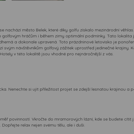
e nachází město Belek, které díky golfu získalo mezinárodní věhl
tuje golfovým hráčům i během zimy optimální podmínky. Tato lokalita
ádherná a dokonale upravená. Toto prázdninové letovisko je ponořen
zí svým návštěvníkům golfový zážitek uprostřed jedinečné krajiny. K
otely v této lokalitě jsou vhodné pro nejnáročnější z vás.
a. Nenechte si ujít příležitost projet se zdejší lesnatou krajinou 
téměř povinností. Vkročte do mramorových lázní, kde se budete cíti
Dopřejte relax nejen svému tělu, ale i duši.