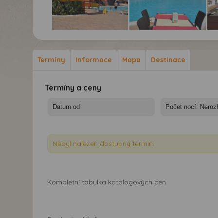
Hotel Vera Sea Gate*****
Hotel Vera Sea Gate*****
Hot
- 7 nocí
- 7 nocí
- 7
Termíny
Informace
Mapa
Destinace
Termíny a ceny
Nebyl nalezen dostupný termín.
Kompletní tabulka katalogových cen