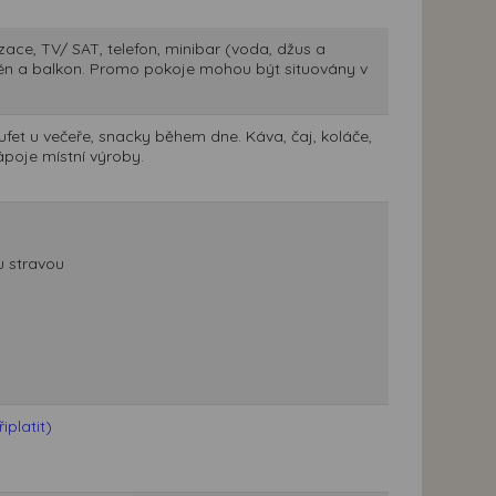
zace, TV/ SAT, telefon, minibar (voda, džus a
, fén a balkon. Promo pokoje mohou být situovány v
fet u večeře, snacky během dne. Káva, čaj, koláče,
ápoje místní výroby.
u stravou
platit)