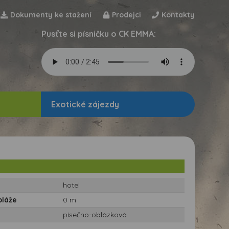
Dokumenty ke stažení
Prodejci
Kontakty
Pusťte si písničku o CK EMMA:
Exotické zájezdy
hotel
pláže
0 m
písečno-oblázková