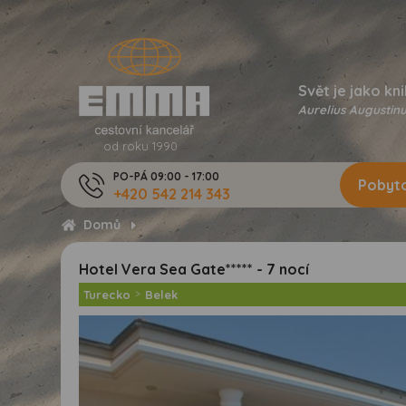
Svět je jako kni
Aurelius Augustinu
od roku 1990
PO-PÁ 09:00 - 17:00
Pobyto
+420 542 214 343
Domů
Hotel Vera Sea Gate***** - 7 nocí
Turecko
>
Belek