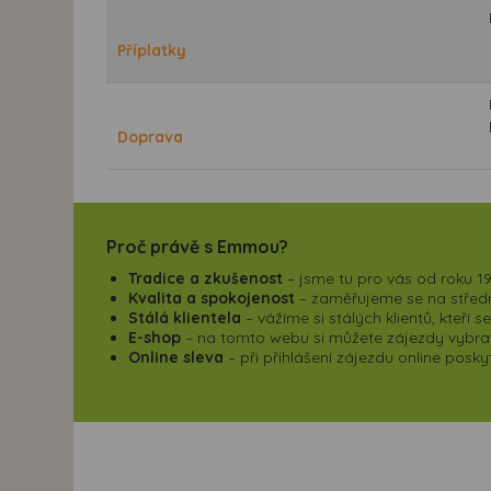
Příplatky
Doprava
Proč právě s Emmou?
Tradice a zkušenost
– jsme tu pro vás od roku 19
Kvalita a spokojenost
– zaměřujeme se na střední
Stálá klientela
– vážíme si stálých klientů, kteří 
E-shop
– na tomto webu si můžete zájezdy vybrat,
Online sleva
– při přihlášení zájezdu online pos