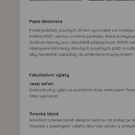
Popis destinace
Podél pobřeží, pouhých 35 km východně od Antalye s
kvalita hřišť i servisu a mírné podnebí, které posky
Golfové resorty jsou obzvláště přepychové, hřiště n
obklopené kilometry dlouhých písečných pláží a nabí
aby nenásilně zapadaly do překrásné krajiny kolem. H
Fakultativní výlety
Jeep safari
Dobrodružný výlet za poznáním krás vnitrozemí Tureck
také vykoupat.
Turecké lázně
Navštívit turecké lázně alespoň jednou za pobyt je 
masáže s peelingem celého těla Vás uklidní a omladí. 