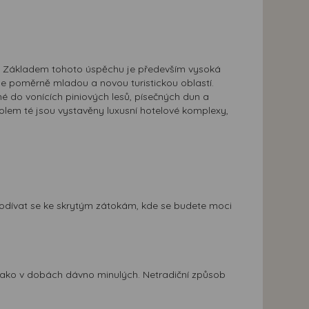
as. Základem tohoto úspěchu je především vysoká
 je poměrně mladou a novou turistickou oblastí.
é do vonících piniových lesů, písečných dun a
olem té jsou vystavěny luxusní hotelové komplexy,
a podívat se ke skrytým zátokám, kde se budete moci
t jako v dobách dávno minulých. Netradiční způsob