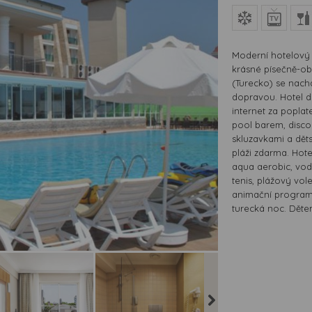
Moderní hotelový 
krásné písečně-ob
(Turecko) se nachá
dopravou. Hotel di
internet za poplate
pool barem, disc
skluzavkami a dět
pláži zdarma. Hotel
aqua aerobic, vodn
tenis, plážový vol
animační programy
turecká noc. Dětem 