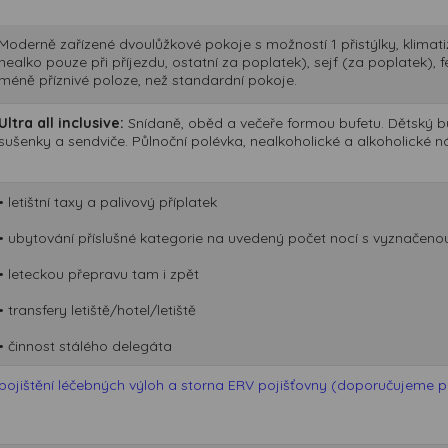
Moderně zařízené dvoulůžkové pokoje s možností 1 přistýlky, klimati
nealko pouze při příjezdu, ostatní za poplatek), sejf (za poplatek)
méně příznivé poloze, než standardní pokoje.
Ultra all inclusive:
Snídaně, oběd a večeře formou bufetu. Dětský bu
sušenky a sendviče. Půlnoční polévka, nealkoholické a alkoholické n
• letištní taxy a palivový příplatek
• ubytování příslušné kategorie na uvedený počet nocí s vyznačeno
• leteckou přepravu tam i zpět
• transfery letiště/hotel/letiště
• činnost stálého delegáta
pojištění léčebných výloh a storna ERV pojišťovny (doporučujeme při