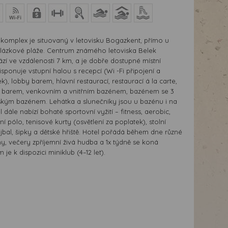
komplex je situovaný v letovisku Bogazkent, přímo u
lázkové pláže. Centrum známého letoviska Belek
zí ve vzdálenosti 7 km, a je dobře dostupné místní
sponuje vstupní halou s recepcí (Wi -Fi připojení a
k), lobby barem, hlavní restaurací, restaurací á la carte,
o barem, venkovním a vnitřním bazénem, bazénem se 3
ským bazénem. Lehátka a slunečníky jsou u bazénu i na
 dále nabízí bohaté sportovní vyžití – fitness, aerobic,
í pólo, tenisové kurty (osvětlení za poplatek), stolní
ejbal, šipky a dětské hřiště. Hotel pořádá během dne různé
, večery zpříjemní živá hudba a 1x týdně se koná
je k dispozici miniklub (4–12 let).