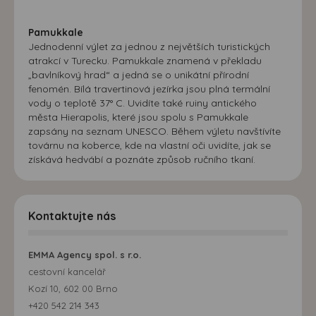
Pamukkale
Jednodenní výlet za jednou z největších turistických
atrakcí v Turecku. Pamukkale znamená v překladu
„bavlníkový hrad“ a jedná se o unikátní přírodní
fenomén. Bílá travertinová jezírka jsou plná termální
vody o teplotě 37° C. Uvidíte také ruiny antického
města Hierapolis, které jsou spolu s Pamukkale
zapsány na seznam UNESCO. Během výletu navštívíte
továrnu na koberce, kde na vlastní oči uvidíte, jak se
získává hedvábí a poznáte způsob ručního tkaní.
Kontaktujte nás
EMMA Agency spol. s r.o.
cestovní kancelář
Kozí 10, 602 00 Brno
+420 542 214 343