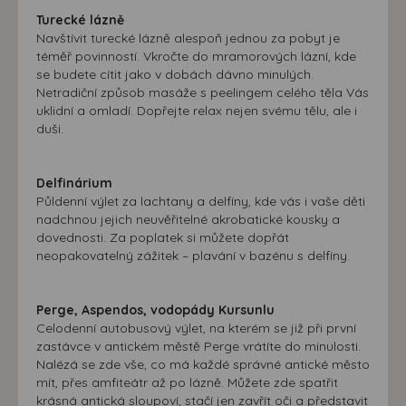
Turecké lázně
Navštívit turecké lázně alespoň jednou za pobyt je
téměř povinností. Vkročte do mramorových lázní, kde
se budete cítit jako v dobách dávno minulých.
Netradiční způsob masáže s peelingem celého těla Vás
uklidní a omladí. Dopřejte relax nejen svému tělu, ale i
duši.
Delfinárium
Půldenní výlet za lachtany a delfíny, kde vás i vaše děti
nadchnou jejich neuvěřitelné akrobatické kousky a
dovednosti. Za poplatek si můžete dopřát
neopakovatelný zážitek – plavání v bazénu s delfíny.
Perge, Aspendos, vodopády Kursunlu
Celodenní autobusový výlet, na kterém se již při první
zastávce v antickém městě Perge vrátíte do minulosti.
Nalézá se zde vše, co má každé správné antické město
mít, přes amfiteátr až po lázně. Můžete zde spatřit
krásná antická sloupoví, stačí jen zavřít oči a představit