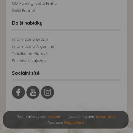
GO Parking letiště Praha
Další Partneři
Další nabídky
Informace o Brazílii
Informace o Argentině
Turistika na Moravě
Poznávací zájezdy
Sociální sítě
Rezervační systém
is>tour
Redakční systém
is>content
Realizace
MagicWare