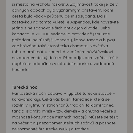
si město na vrcholu rozkvětu. Zajímavostí také je, že v
dávných dobách bylo významným přístavem, lodní
cesta byla však v průběhu dějin zasypána. Další
zastávkou na tomto výletě je Aspendos, kde navštívíte
jedno z nejzachovalejších antických divadel. Jeho
kapacita je 20 000 sedadel a pravidelně jsou zde
pořádány nejrůznější koncerty, lidové tance a bývají
zde hrávána také starořecká dramata. Návštěva
tohoto amfiteátru zanechá v každém návštěvníkovi
nezapomenutelný dojem. Před odjezdem zpět si ještě
dopřejete odpočinek v národním parku u vodopádů
Kursunlu.
Turecká noc
Fantastická noční zábava v typické turecké stavbě –
karavansarayi. Čeká vás břišní tanečnice, která se
rozvlní v rytmu místních tónů, tradiční folklórní tanec,
tančící islámští mniši – tzv. derviši – a chutná večeře s
možností konzumace místních nápojů. Můžete se těšit
na večer plný nezapomenutelných zážitků a poznáte
nejrozmanitější turecké zvyky a tradice.