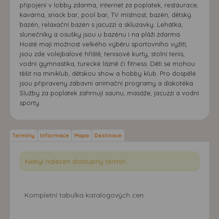
připojení v lobby zdarma, internet za poplatek, restaurace,
kavárna, snack bar, pool bar, TV místnost, bazén, dětský
bazén, relaxační bazén s jacuzzi a skluzavky. Lehátka,
slunečníky a osušky jsou u bazénu i na pláži zdarma.
Hosté mají možnost velkého výběru sportovního vyžití,
jsou zde volejbalové hřiště, tenisové kurty, stolní tenis,
vodní gymnastika, turecké lázně či fitness. Děti se mohou
těšit na miniklub, dětskou show a hobby klub. Pro dospělé
jsou připraveny zábavní animační programy a diskotéka.
Služby za poplatek zahrnují saunu, masáže, jacuzzi a vodní
sporty.
Termíny
Informace
Mapa
Destinace
Nebyl nalezen dostupný termín.
Kompletní tabulka katalogových cen