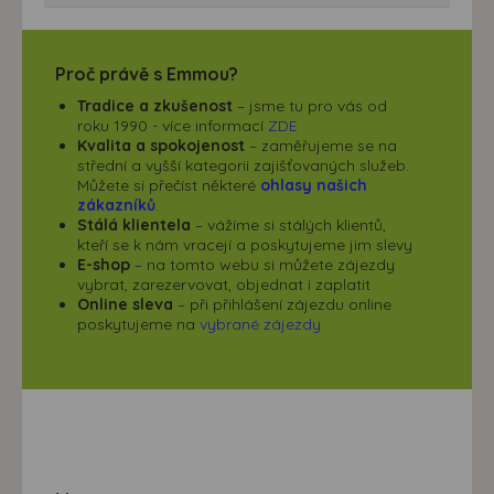
Proč právě s Emmou?
Tradice a zkušenost
– jsme tu pro vás od
roku 1990 - více informací
ZDE
Kvalita a spokojenost
– zaměřujeme se na
střední a vyšší kategorii zajišťovaných služeb.
Můžete si přečíst některé
ohlasy našich
zákazníků
.
Stálá klientela
– vážíme si stálých klientů,
kteří se k nám vracejí a poskytujeme jim slevy
E-shop
– na tomto webu si můžete zájezdy
vybrat, zarezervovat, objednat i zaplatit
Online sleva
– při přihlášení zájezdu online
poskytujeme na
vybrané zájezdy