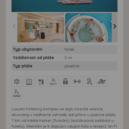
Hotel Holiday Club
Hotel Holiday Club
Hotel Ho
Typ ubytování
hotel
Kemer***** - 10/11 nocí
Kemer***** - 10/11 nocí
Kemer****
Vzdálenost od pláže
0 m
Typ pláže
písečná
Luxusní hotelový komplex ve stylu turecké vesnice,
situovaný v nádherné zahradě, leží přímo u písečné pláže,
7 km od města Kemer (Turecko) (autobusová zastávka u
hotelu). Klientům je k dispozici vstupní hala s recepcí, Wi-Fi