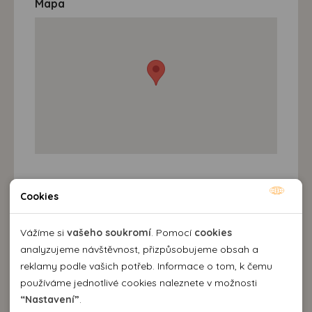
Mapa
Destinace a výlety
Cookies
Nutné cookies
Nutné cookies pomáhají, aby byla webová stránka
Vážíme si
vašeho soukromí
. Pomocí
cookies
použitelná tak, že umožní základní funkce jako navigace
analyzujeme návštěvnost, přizpůsobujeme obsah a
stránky a přístup k zabezpečeným sekcím webové stránky.
reklamy podle vašich potřeb. Informace o tom, k čemu
Webová stránka nemůže správně fungovat bez těchto
používáme jednotlivé cookies naleznete v možnosti
cookies.
“Nastavení”
.