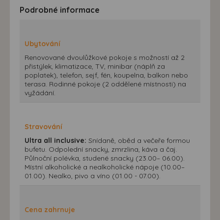
Podrobné informace
Ubytování
Renovované dvoulůžkové pokoje s možností až 2
přistýlek, klimatizace, TV, minibar (náplň za
poplatek), telefon, sejf, fén, koupelna, balkon nebo
terasa. Rodinné pokoje (2 oddělené místnosti) na
vyžádání.
Stravování
Ultra all inclusive:
Snídaně, oběd a večeře formou
bufetu. Odpolední snacky, zmrzlina, káva a čaj.
Půlnoční polévka, studené snacky (23.00– 06.00).
Místní alkoholické a nealkoholické nápoje (10.00–
01.00). Nealko, pivo a víno (01.00 - 07.00).
Cena zahrnuje