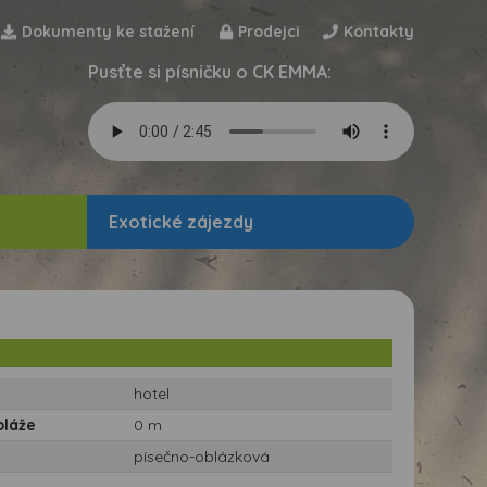
Dokumenty ke stažení
Prodejci
Kontakty
Pusťte si písničku o CK EMMA:
Exotické zájezdy
hotel
pláže
0 m
písečno-oblázková