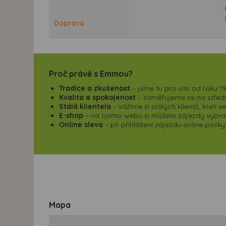
Doprava
Proč právě s Emmou?
Tradice a zkušenost
– jsme tu pro vás od roku 19
Kvalita a spokojenost
– zaměřujeme se na střední
Stálá klientela
– vážíme si stálých klientů, kteří 
E-shop
– na tomto webu si můžete zájezdy vybrat,
Online sleva
– při přihlášení zájezdu online pos
Mapa