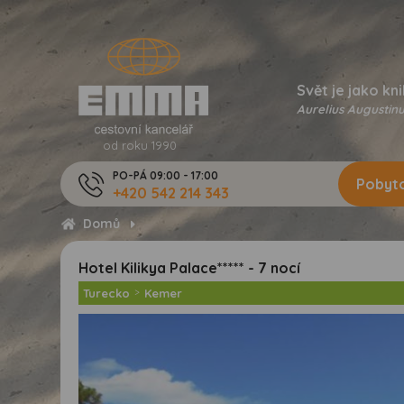
Svět je jako kni
Aurelius Augustinu
od roku 1990
PO-PÁ 09:00 - 17:00
Pobyto
+420 542 214 343
Domů
Hotel Kilikya Palace***** - 7 nocí
Turecko
>
Kemer