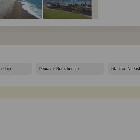
el Kilikya Palace*****
Hotel Kilikya Palace*****
Hotel Kilikya Palace*****
 nocí - Turecko,
- 7 nocí - Turecko,
- 7 nocí - Turecko,
er - Hotel Kilikya
Kemer - Hotel Kilikya
Kemer - Hotel Kilikya
ace - pláž
Palace
Palace