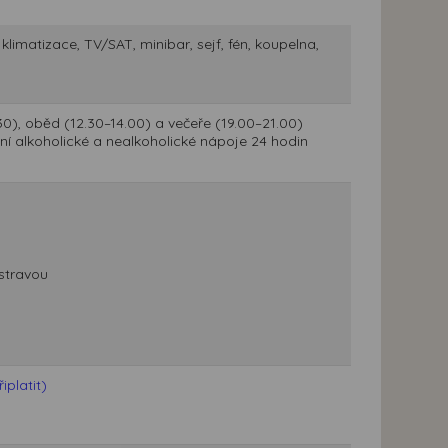
limatizace, TV/SAT, minibar, sejf, fén, koupelna,
30), oběd (12.30–14.00) a večeře (19.00–21.00)
tní alkoholické a nealkoholické nápoje 24 hodin
stravou
platit)