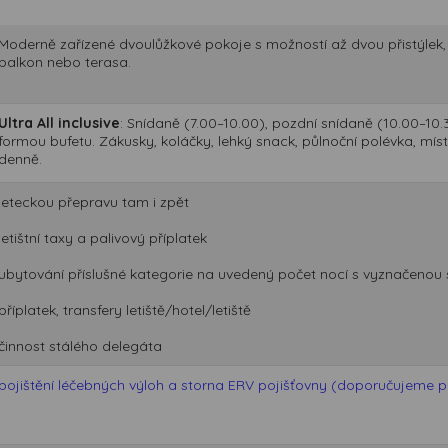
Moderně zařízené dvoulůžkové pokoje s možností až dvou přistýlek, k
balkon nebo terasa.
Ultra All inclusive
: Snídaně (7.00–10.00), pozdní snídaně (10.00–10.
formou bufetu. Zákusky, koláčky, lehký snack, půlnoční polévka, mís
denně.
leteckou přepravu tam i zpět
letištní taxy a palivový příplatek
ubytování příslušné kategorie na uvedený počet nocí s vyznačenou 
příplatek, transfery letiště/hotel/letiště
činnost stálého delegáta
pojištění léčebných výloh a storna ERV pojišťovny (doporučujeme při