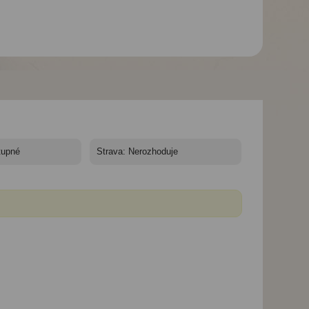
Hotel Kilikya Palace*****
Hotel Kilikya Palace*****
Hotel Kilikya Palac
- 7 nocí - Turecko,
- 7 nocí - Turecko,
- 7 nocí - Turecko,
Kemer - Hotel Kilikya
Kemer - Hotel Kilikya
Kemer - Hotel Kili
Palace
Palace
Palace