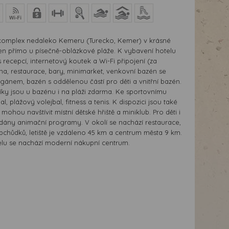
 komplex nedaleko Kemeru (Turecko, Kemer) v krásné
en přímo u písečně-oblázkové pláže. K vybavení hotelu
s recepcí, internetový koutek a Wi-Fi připojení (za
na, restaurace, bary, minimarket, venkovní bazén se
gánem, bazén s oddělenou částí pro děti a vnitřní bazén.
íky jsou u bazénu i na pláži zdarma. Ke sportovnímu
bal, plážový volejbal, fitness a tenis. K dispozici jsou také
 mohou navštívit místní dětské hřiště a miniklub. Pro děti i
dány animační programy. V okolí se nachází restaurace,
bchůdků, letiště je vzdáleno 45 km a centrum města 9 km.
elu se nachází moderní nákupní centrum.