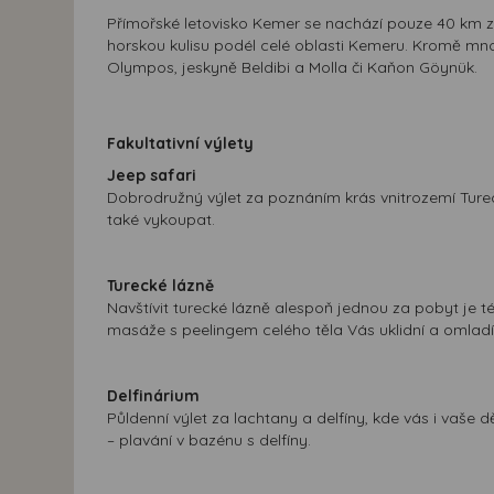
Přímořské letovisko Kemer se nachází pouze 40 km záp
horskou kulisu podél celé oblasti Kemeru. Kromě množ
Olympos, jeskyně Beldibi a Molla či Kaňon Göynük.
Fakultativní výlety
Jeep safari
Dobrodružný výlet za poznáním krás vnitrozemí Tureck
také vykoupat.
Turecké lázně
Navštívit turecké lázně alespoň jednou za pobyt je 
masáže s peelingem celého těla Vás uklidní a omladí. 
Delfinárium
Půldenní výlet za lachtany a delfíny, kde vás i vaše
– plavání v bazénu s delfíny.