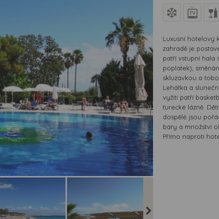
Luxusní hotelový
zahradě je postav
patří vstupní hala 
poplatek), směnár
skluzavkou a tobo
Lehátka a slunečn
vyžití patří basket
turecké lázně. Děti
dospělé jsou pořá
bary a množství o
Přímo naproti hot