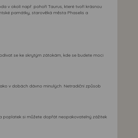
a v okolí např. pohoří Taurus, které tvoří krásnou
zantské památky, starověká města Phaselis a
a podívat se ke skrytým zátokám, kde se budete moci
t jako v dobách dávno minulých. Netradiční způsob
 Za poplatek si můžete dopřát neopakovatelný zážitek