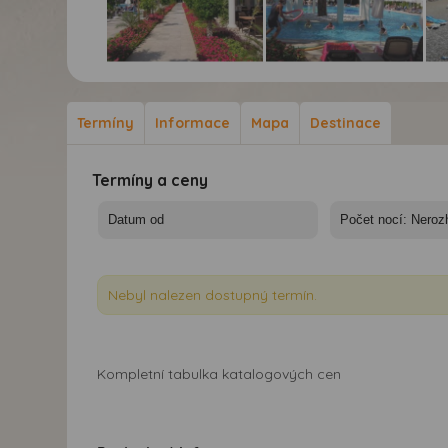
Hotel Kilikya Palace*****
Hotel Kilikya Palace*****
Hot
- 7 nocí - Turecko,
- 7 nocí - Turecko,
- 7
Kemer - Hotel Kilikya
Kemer - Hotel Kilikya
Kem
Termíny
Informace
Mapa
Destinace
Palace
Palace - bazén
Pal
Termíny a ceny
Nebyl nalezen dostupný termín.
Kompletní tabulka katalogových cen