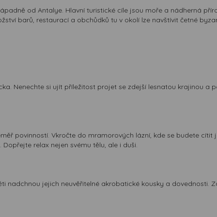
adně od Antalye. Hlavní turistické cíle jsou moře a nádherná přírod
ství barů, restaurací a obchůdků tu v okolí lze navštívit četné by
a. Nenechte si ujít příležitost projet se zdejší lesnatou krajinou 
téměř povinností. Vkročte do mramorových lázní, kde se budete cíti
Dopřejte relax nejen svému tělu, ale i duši.
 děti nadchnou jejich neuvěřitelné akrobatické kousky a dovednosti.