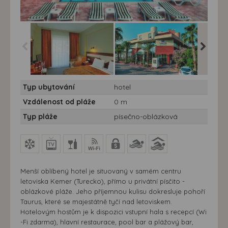
Hotel Valeri Beach*** - 7
Hotel Valeri Beach*** - 7
Hotel Val
Typ ubytování
hotel
nocí - Turecko, Kemer -
nocí - Turecko, Kemer -
nocí - T
Valeri Beach
Valeri Beach
Valeri B
Vzdálenost od pláže
0 m
Typ pláže
písečno-oblázková
Menší oblíbený hotel je situovaný v samém centru
letoviska Kemer (Turecko), přímo u privátní písčito -
oblázkové pláže. Jeho příjemnou kulisu dokresluje pohoří
Taurus, které se majestátně tyčí nad letoviskem.
Hotelovým hostům je k dispozici vstupní hala s recepcí (Wi
-Fi zdarma), hlavní restaurace, pool bar a plážový bar,