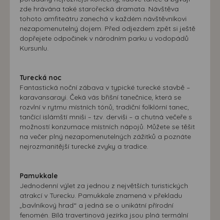
zde hrávána také starořecká dramata. Návštěva
tohoto amfiteátru zanechá v každém návštěvníkovi
nezapomenutelný dojem. Před odjezdem zpět si ještě
dopřejete odpočinek v národním parku u vodopádů
Kursunlu.
Turecká noc
Fantastická noční zábava v typické turecké stavbě –
karavansarayi. Čeká vás břišní tanečnice, která se
rozvlní v rytmu místních tónů, tradiční folklórní tanec,
tančící islámští mniši – tzv. derviši – a chutná večeře s
možností konzumace místních nápojů. Můžete se těšit
na večer plný nezapomenutelných zážitků a poznáte
nejrozmanitější turecké zvyky a tradice.
Pamukkale
Jednodenní výlet za jednou z největších turistických
atrakcí v Turecku. Pamukkale znamená v překladu
„bavlníkový hrad“ a jedná se o unikátní přírodní
fenomén. Bílá travertinová jezírka jsou plná termální