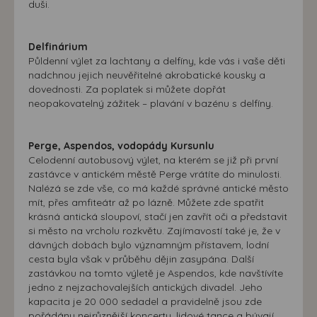
duši.
Delfinárium
Půldenní výlet za lachtany a delfíny, kde vás i vaše děti
nadchnou jejich neuvěřitelné akrobatické kousky a
dovednosti. Za poplatek si můžete dopřát
neopakovatelný zážitek – plavání v bazénu s delfíny.
Perge, Aspendos, vodopády Kursunlu
Celodenní autobusový výlet, na kterém se již při první
zastávce v antickém městě Perge vrátíte do minulosti.
Nalézá se zde vše, co má každé správné antické město
mít, přes amfiteátr až po lázně. Můžete zde spatřit
krásná antická sloupoví, stačí jen zavřít oči a představit
si město na vrcholu rozkvětu. Zajímavostí také je, že v
dávných dobách bylo významným přístavem, lodní
cesta byla však v průběhu dějin zasypána. Další
zastávkou na tomto výletě je Aspendos, kde navštívíte
jedno z nejzachovalejších antických divadel. Jeho
kapacita je 20 000 sedadel a pravidelně jsou zde
pořádány nejrůznější koncerty, lidové tance a bývají