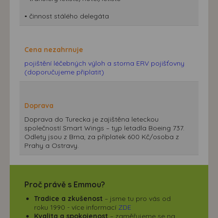
• činnost stálého delegáta
Cena nezahrnuje
pojištění léčebných výloh a storna ERV pojišťovny
(doporučujeme připlatit)
Doprava
Doprava do Turecka je zajištěna leteckou
společností Smart Wings – typ letadla Boeing 737.
Odlety jsou z Brna, za příplatek 600 Kč/osoba z
Prahy a Ostravy.
Proč právě s Emmou?
Tradice a zkušenost
– jsme tu pro vás od
roku 1990 - více informací
ZDE
Kvalita a spokojenost
– zaměřujeme se na