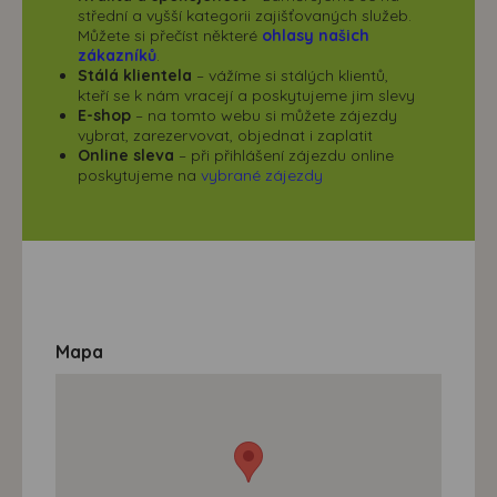
střední a vyšší kategorii zajišťovaných služeb.
Můžete si přečíst některé
ohlasy našich
zákazníků
.
Stálá klientela
– vážíme si stálých klientů,
kteří se k nám vracejí a poskytujeme jim slevy
E-shop
– na tomto webu si můžete zájezdy
vybrat, zarezervovat, objednat i zaplatit
Online sleva
– při přihlášení zájezdu online
poskytujeme na
vybrané zájezdy
Mapa