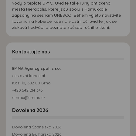
vody o teplotě 37° C. Uvidíte také ruiny antického
města Hierapolis, které jsou spolu s Pamukkale
zapsány na seznam UNESCO. Během výletu navštívíte
továrnu na koberce, kde na vlastní oči uvidíte, jak se
získává hedvábí a poznáte způsob ručního tkaní.
Kontaktujte nás
EMMA Agency spol. s r.o.
cestovní kancelář
Kozí 10, 602 00 Brno
+420 542 214 343
emma@emma.cz
Dovolená 2026
Dovolená Španělsko 2026
Dovolená Bulharsko 2026