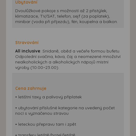
Ubytování
Dvoulůžkové pokoje s možností až 2 přistýlek,
klimatizace, TV/SAT, telefon, sejf (za poplatek),
minibar (voda při příjezdu), fén, koupelna a balkon.
Stravování
All inclusive
: Snídaně, oběd a večeře formou bufetu.
Odpolední svačina, káva, čaj a neomezené množství
nealkoholických a alkoholických nápojů místní
výroby (10.00−23.00).
Cena zahrnuje
• letištní taxy a palivový příplatek
• ubytování příslušné kategorie na uvedený počet
nocí s vyznačenou stravou
• leteckou přepravu tam i zpět
• transfery letiště/hotel/letiště