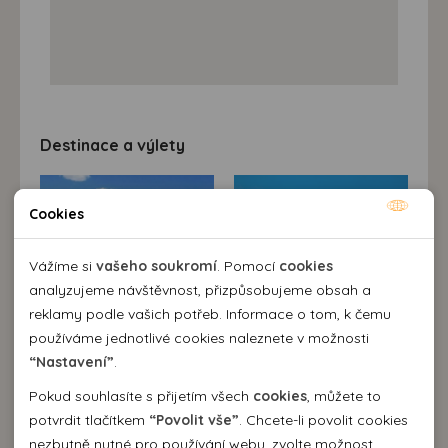
Destinace a výlety
Cookies
Nutné cookies
Nutné cookies pomáhají, aby byla webová stránka
Vážíme si
vašeho soukromí
. Pomocí
cookies
použitelná tak, že umožní základní funkce jako navigace
analyzujeme návštěvnost, přizpůsobujeme obsah a
stránky a přístup k zabezpečeným sekcím webové stránky.
reklamy podle vašich potřeb. Informace o tom, k čemu
Webová stránka nemůže správně fungovat bez těchto
používáme jednotlivé cookies naleznete v možnosti
cookies.
“Nastavení”
.
Popis destinace
Pokud souhlasíte s přijetím všech
cookies
, můžete to
Přímořské letovisko Kemer se nachází pouze 40 km
Analytické cookies
potvrdit tlačítkem
“Povolit vše”
. Chcete-li povolit cookies
západně od Antalye. Hlavní turistické cíle jsou moře a
nádherná příroda v okolí např. pohoří Taurus, které
nezbytně nutné pro používání webu, zvolte možnost
Pomocí analytických cookies můžeme měřit návštěvnost