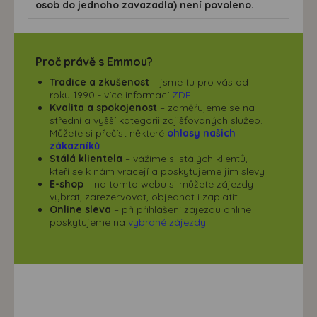
osob do jednoho zavazadla) není povoleno.
Proč právě s Emmou?
Tradice a zkušenost
– jsme tu pro vás od
roku 1990 - více informací
ZDE
Kvalita a spokojenost
– zaměřujeme se na
střední a vyšší kategorii zajišťovaných služeb.
Můžete si přečíst některé
ohlasy našich
zákazníků
.
Stálá klientela
– vážíme si stálých klientů,
kteří se k nám vracejí a poskytujeme jim slevy
E-shop
– na tomto webu si můžete zájezdy
vybrat, zarezervovat, objednat i zaplatit
Online sleva
– při přihlášení zájezdu online
poskytujeme na
vybrané zájezdy