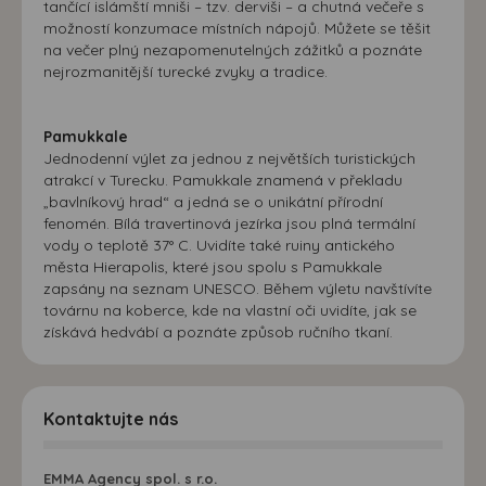
tančící islámští mniši – tzv. derviši – a chutná večeře s
možností konzumace místních nápojů. Můžete se těšit
na večer plný nezapomenutelných zážitků a poznáte
nejrozmanitější turecké zvyky a tradice.
Pamukkale
Jednodenní výlet za jednou z největších turistických
atrakcí v Turecku. Pamukkale znamená v překladu
„bavlníkový hrad“ a jedná se o unikátní přírodní
fenomén. Bílá travertinová jezírka jsou plná termální
vody o teplotě 37° C. Uvidíte také ruiny antického
města Hierapolis, které jsou spolu s Pamukkale
zapsány na seznam UNESCO. Během výletu navštívíte
továrnu na koberce, kde na vlastní oči uvidíte, jak se
získává hedvábí a poznáte způsob ručního tkaní.
Kontaktujte nás
EMMA Agency spol. s r.o.