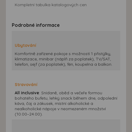
Kompletní tabulka katalogových cen
Podrobné informace
Ubytování
Komfortně zařízené pokoje s možností 1 přistýlky,
klimatizace, minibar (náplň za poplatek), TV/SAT,
telefon, sejf (za poplatek), fén, koupelna a balkon.
Stravování
All inclusive
: Snídaně, oběd a večeře formou
bohatého bufetu, lehký snack během dne, odpolední
káva, čaj a zákusek, místní alkoholické a
nealkoholické nápoje v neomezeném množství
(10.00–24.00).