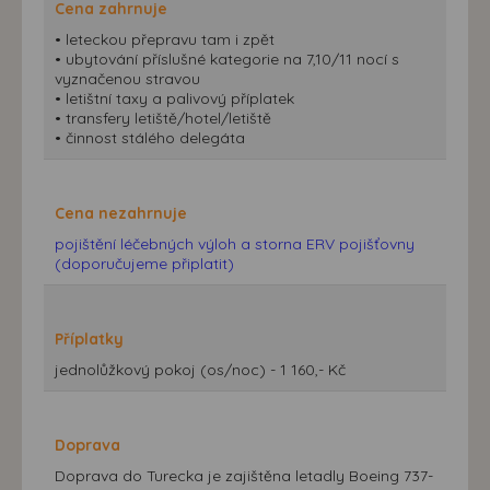
Cena zahrnuje
• leteckou přepravu tam i zpět
• ubytování příslušné kategorie na 7,10/11 nocí s
vyznačenou stravou
• letištní taxy a palivový příplatek
• transfery letiště/hotel/letiště
• činnost stálého delegáta
Cena nezahrnuje
pojištění léčebných výloh a storna ERV pojišťovny
(doporučujeme připlatit)
Příplatky
jednolůžkový pokoj (os/noc) - 1 160,- Kč
Doprava
Doprava do Turecka je zajištěna letadly Boeing 737-