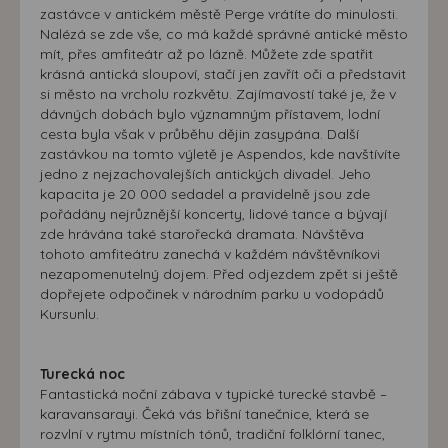
zastávce v antickém městě Perge vrátíte do minulosti.
Nalézá se zde vše, co má každé správné antické město
mít, přes amfiteátr až po lázně. Můžete zde spatřit
krásná antická sloupoví, stačí jen zavřít oči a představit
si město na vrcholu rozkvětu. Zajímavostí také je, že v
dávných dobách bylo významným přístavem, lodní
cesta byla však v průběhu dějin zasypána. Další
zastávkou na tomto výletě je Aspendos, kde navštívíte
jedno z nejzachovalejších antických divadel. Jeho
kapacita je 20 000 sedadel a pravidelně jsou zde
pořádány nejrůznější koncerty, lidové tance a bývají
zde hrávána také starořecká dramata. Návštěva
tohoto amfiteátru zanechá v každém návštěvníkovi
nezapomenutelný dojem. Před odjezdem zpět si ještě
dopřejete odpočinek v národním parku u vodopádů
Kursunlu.
Turecká noc
Fantastická noční zábava v typické turecké stavbě –
karavansarayi. Čeká vás břišní tanečnice, která se
rozvlní v rytmu místních tónů, tradiční folklórní tanec,