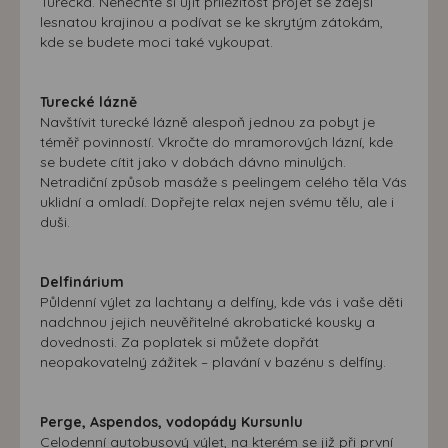
Turecka. Nenechte si ujít příležitost projet se zdejší
lesnatou krajinou a podívat se ke skrytým zátokám,
kde se budete moci také vykoupat.
Turecké lázně
Navštívit turecké lázně alespoň jednou za pobyt je
téměř povinností. Vkročte do mramorových lázní, kde
se budete cítit jako v dobách dávno minulých.
Netradiční způsob masáže s peelingem celého těla Vás
uklidní a omladí. Dopřejte relax nejen svému tělu, ale i
duši.
Delfinárium
Půldenní výlet za lachtany a delfíny, kde vás i vaše děti
nadchnou jejich neuvěřitelné akrobatické kousky a
dovednosti. Za poplatek si můžete dopřát
neopakovatelný zážitek – plavání v bazénu s delfíny.
Perge, Aspendos, vodopády Kursunlu
Celodenní autobusový výlet, na kterém se již při první