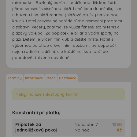
minimarket. Rozlehlý bazén s oddělenou dětskou částí
přímo sousedí s písečnou pláží. Lehátka a slunečníky jsou
u bazénu i na pláži zdarma (plážové osušky na vratnou
kauci). Hotel pravidelně pořádá různé animační programy
a zábavní večery, zdarma lze využít fitness, stolní tenis a
plážový volejbal. Za poplatek je biliár a vodní sporty na
pláži. Dětem je určen miniklub a dětské hřiště. Hotel s
výbornou polohou a kvalitními službami, lze doporučit
nejen rodinám s dětmi, ale každému, kdo touží po
pohodově strávené dovolené.
Termíny
Informace
Mapa
Destinace
Nebyl nalezen dostupný termín.
Konstantní příplatky
Příplatek za
Na osobu /
1230
jednolůžkový pokoj
Na noc
Kč