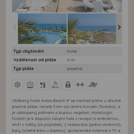
Hotel Anitas Beach****
Hotel Anitas Beach**** -
Hotel An
Typ ubytování
hotel
Turecko, Konakli - Hotel
Turecko,
Anitas
Anitas
Vzdálenost od pláže
0 m
Typ pláže
písečná
Oblíbený hotel Anitas Beach 4* se nachází přímo u dlouhé
písečné pláže, necelé 3 km od centra Konakli (Turecko), a
je obklopený palmami a bujnou vegetací. Hotelovým
hostům je k dispozici vstupní hala s recepcí a směnárnou,
Wi‑Fi v lobby (za poplatek), 2 restaurace (jedna venkovní),
bary (včetně baru u bazénu), společenská místnost s TV a