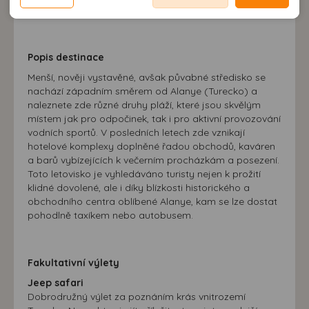
možnost analýzy výkonu a optimalizace našeho webu.
neodpovídající Vaším potřebám, méně užitečné nabídce či
zobrazování relevantní reklamy nebo obsahu jak na
doporučení.
našem webu, tak na webech třetích stran. Díky tomu
máme možnost vytvářet profily založené na Vašich
Popis destinace
zájmech. Na základě těchto informací není zpravidla
Menší, nověji vystavěné, avšak půvabné středisko se
možná bezprostřední identifikace uživatele. Bez vyjádření
nachází západním směrem od Alanye (Turecko) a
souhlasu, nedojde k zobrazování obsahu a reklam
naleznete zde různé druhy pláží, které jsou skvělým
přizpůsobených Vašim zájmům.
místem jak pro odpočinek, tak i pro aktivní provozování
vodních sportů. V posledních letech zde vznikají
hotelové komplexy doplněné řadou obchodů, kaváren
a barů vybízejících k večerním procházkám a posezení.
Toto letovisko je vyhledáváno turisty nejen k prožití
klidné dovolené, ale i díky blízkosti historického a
obchodního centra oblíbené Alanye, kam se lze dostat
pohodlně taxíkem nebo autobusem.
Fakultativní výlety
Jeep safari
Dobrodružný výlet za poznáním krás vnitrozemí