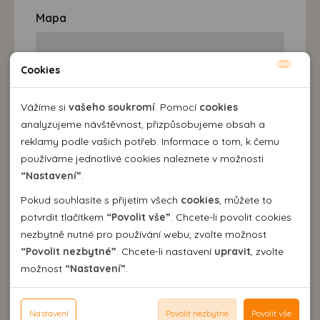
Mapa
Cookies
Nutné cookies
Nutné cookies pomáhají, aby byla webová stránka
Vážíme si
vašeho soukromí
. Pomocí
cookies
použitelná tak, že umožní základní funkce jako navigace
analyzujeme návštěvnost, přizpůsobujeme obsah a
stránky a přístup k zabezpečeným sekcím webové stránky.
reklamy podle vašich potřeb. Informace o tom, k čemu
Webová stránka nemůže správně fungovat bez těchto
používáme jednotlivé cookies naleznete v možnosti
cookies.
“Nastavení”
.
Pokud souhlasíte s přijetím všech
cookies
, můžete to
Analytické cookies
Destinace a výlety
potvrdit tlačítkem
“Povolit vše”
. Chcete-li povolit cookies
nezbytně nutné pro používání webu, zvolte možnost
Pomocí analytických cookies můžeme měřit návštěvnost
“Povolit nezbytné”
. Chcete-li nastavení
upravit
, zvolte
našeho webu, zdroje návštěv, výkon reklam a také jejich
Personální cookies
možnost
“Nastavení”
.
dosah. Takto získaná data zpracováváme anonymně bez
Personalizační soubory cookies nám umožňují přizpůsobit
vazby na konkrétního uživatele našeho webu. Bez vašeho
prohlížení webu dle vašich zájmů a preferencí. Bez
Reklamní cookies
souhlasu s používáním analytických cookies, ztrácíme
souhlasu může dojít mj. k zobrazování informací
Nastavení
Povolit nezbytné
Povolit vše
Reklamní cookies používáme my nebo třetí strana k