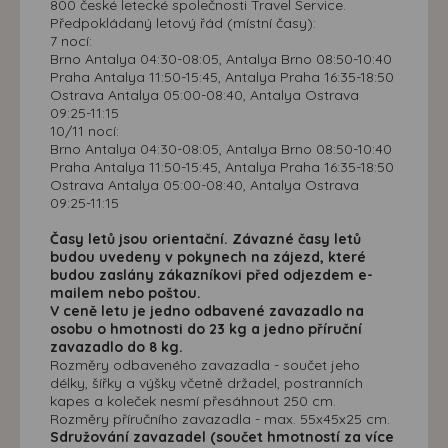
800 české letecké společnosti Travel Service.
Předpokládaný letový řád (místní časy):
7 nocí:
Brno Antalya 04:30-08:05, Antalya Brno 08:50-10:40
Praha Antalya 11:50-15:45, Antalya Praha 16:35-18:50
Ostrava Antalya 05:00-08:40, Antalya Ostrava
09:25-11:15
10/11 nocí:
Brno Antalya 04:30-08:05, Antalya Brno 08:50-10:40
Praha Antalya 11:50-15:45, Antalya Praha 16:35-18:50
Ostrava Antalya 05:00-08:40, Antalya Ostrava
09:25-11:15
Časy letů jsou orientační. Závazné časy letů
budou uvedeny v pokynech na zájezd, které
budou zaslány zákazníkovi před odjezdem e-
mailem nebo poštou.
V ceně letu je jedno odbavené zavazadlo na
osobu o hmotnosti do 23 kg a jedno příruční
zavazadlo do 8 kg.
Rozměry odbaveného zavazadla - součet jeho
délky, šířky a výšky včetně držadel, postranních
kapes a koleček nesmí přesáhnout 250 cm.
Rozměry příručního zavazadla - max. 55x45x25 cm.
Sdružování zavazadel (součet hmotností za více