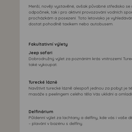
Menší, nověji vystavěné, avšak půvabné středisko se
odpočinek, tak i pro aktivní provozování vodních spo
procházkám a posezení. Toto letovisko je vyhledáváno 
dostat pohodlně taxíkem nebo autobusem.
Fakultativní výlety
Jeep safari
Dobrodružný výlet za poznáním krás vnitrozemí Tureck
také vykoupat.
Turecké lázně
Navštívit turecké lázně alespoň jednou za pobyt je 
masáže s peelingem celého těla Vás uklidní a omladí. 
Delfinárium
Půldenní výlet za lachtany a delfíny, kde vás i vaše
– plavání v bazénu s delfíny.