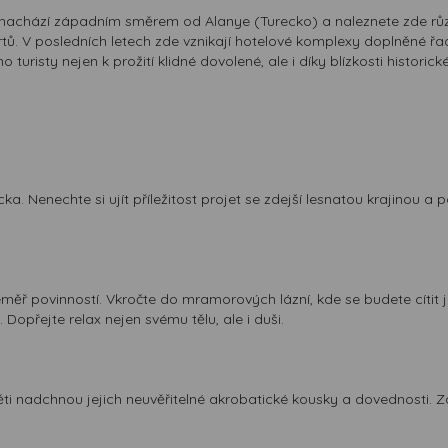
 nachází západním směrem od Alanye (Turecko) a naleznete zde různ
rtů. V posledních letech zde vznikají hotelové komplexy doplněné ř
turisty nejen k prožití klidné dovolené, ale i díky blízkosti histor
a. Nenechte si ujít příležitost projet se zdejší lesnatou krajinou 
téměř povinností. Vkročte do mramorových lázní, kde se budete cíti
Dopřejte relax nejen svému tělu, ale i duši.
 děti nadchnou jejich neuvěřitelné akrobatické kousky a dovednosti.