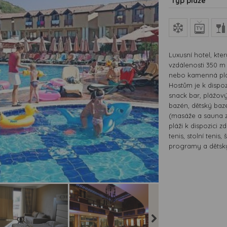
Typ pláže
Luxusní hotel, kte
vzdálenosti 350 m
nebo kamenná plat
Hostům je k dispoz
snack bar, plážový
bazén, dětský bazé
(masáže a sauna z
pláži k dispozici z
tenis, stolní tenis
programy a dětský