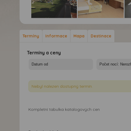
Hotel Club Konakli****+ -
Hotel Club Konakli****+ -
Hot
10/11 nocí - Turecko,
10/11 nocí - Turecko,
10/
Alanya - Hotel Club
Alanya - Hotel Club
Ala
Termíny
Informace
Mapa
Destinace
Konakli
Konakli
Kon
Termíny a ceny
Nebyl nalezen dostupný termín.
Kompletní tabulka katalogových cen