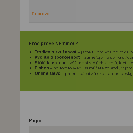
Doprava
Proč právě s Emmou?
Tradice a zkušenost
– jsme tu pro vás od roku 19
Kvalita a spokojenost
– zaměřujeme se na střední
Stálá klientela
– vážíme si stálých klientů, kteří 
E-shop
– na tomto webu si můžete zájezdy vybrat,
Online sleva
– při přihlášení zájezdu online pos
Mapa