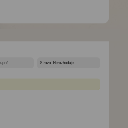
-
Hotel Club Konakli****+ -
Hotel Club Konakli****+ -
10/11 nocí - Turecko,
10/11 nocí - Turecko,
Alanya - Hotel Club
Alanya - Hotel Club
Konakli
Konakli