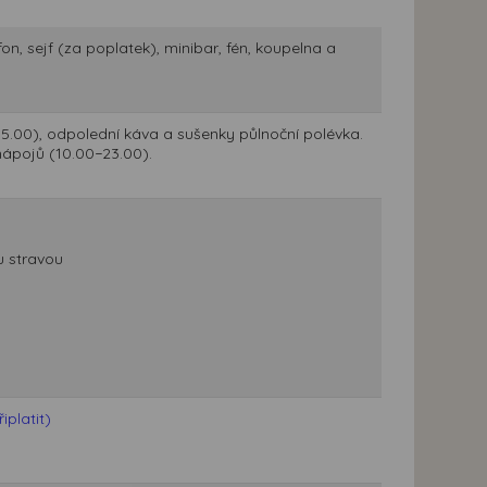
on, sejf (za poplatek), minibar, fén, koupelna a
15.00), odpolední káva a sušenky půlnoční polévka.
ápojů (10.00−23.00).
u stravou
platit)