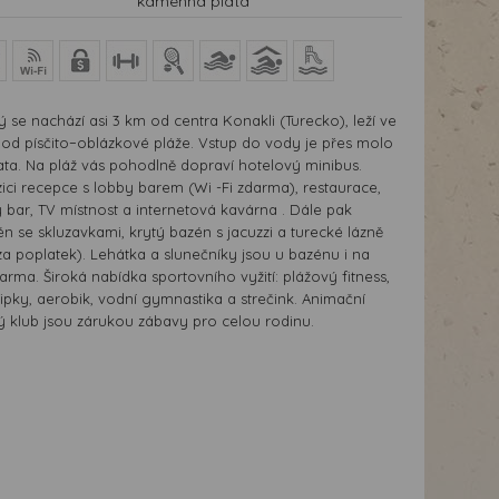
kamenná plata
rý se nachází asi 3 km od centra Konakli (Turecko), leží ve
 od písčito−oblázkové pláže. Vstup do vody je přes molo
a. Na pláž vás pohodlně dopraví hotelový minibus.
ici recepce s lobby barem (Wi -Fi zdarma), restaurace,
 bar, TV místnost a internetová kavárna . Dále pak
n se skluzavkami, krytý bazén s jacuzzi a turecké lázně
a poplatek). Lehátka a slunečníky jsou u bazénu i na
darma. Široká nabídka sportovního vyžití: plážový fitness,
, šipky, aerobik, vodní gymnastika a strečink. Animační
 klub jsou zárukou zábavy pro celou rodinu.