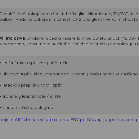
Dvoulůžkové pokoje s možností 1 přistýlky, klimatizace, TV/SAT, telef
balkon. Rodinné pokoje s možností až 2 přistýlek (1 velká místnost).
All inclusive
: Snídaně, oběd a večeře formou bufetu, snack (12.00− 
Neomezená, konzumace nealkoholických a místních alkoholických n
• letištní taxy a palivový příplatek
• ubytování příslušné kategorie na uvedený počet nocí s vyznačeno
• leteckou přepravu tam i zpět
• transfery letiště/hotel/letiště
• činnost stálého delegáta
pojištění léčebných výloh a storna ERV pojišťovny (doporučujeme při