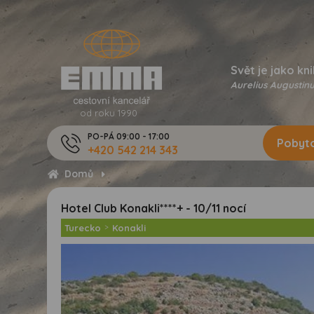
Svět je jako kni
Aurelius Augustinu
od roku 1990
PO-PÁ 09:00 - 17:00
Pobyto
+420 542 214 343
Domů
Hotel Club Konakli****+ - 10/11 nocí
Turecko
>
Konakli