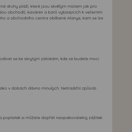
é druhy pláží, které jsou skvělým místem jak pro
adou obchodů, kaváren a barů vybízejících k večerním
ického a obchodního centra oblíbené Alanye, kam se lze
a podívat se ke skrytým zátokám, kde se budete moci
t jako v dobách dávno minulých. Netradiční způsob
 Za poplatek si můžete dopřát neopakovatelný zážitek