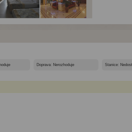
el Club Konakli****+ -
Hotel Club Konakli****+ -
Hotel Club Konakli****+ 
11 nocí - Turecko,
10/11 nocí - Turecko,
10/11 nocí - Turecko,
nya - Hotel Club
Alanya - Hotel Club
Alanya - Hotel Club
akli
Konakli
Konakli