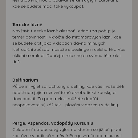
kde se budete moci také vykoupat.
Turecké lázně
Navštívit turecké lázně alespoň jednou za pobyt je
téměř povinností. Vkročte do mramorových lázní, kde
se budete cítit jako v dobách dávno minulých.
Netradiční způsob masáže s peelingem celého těla Vás
uklidní a omladí. Dopřejte relax nejen svému tělu, ale i
duši.
Delfinárium
Půldenní výlet za lachtany a delfíny, kde vás i vaše děti
nadchnou jejich neuvěřitelné akrobatické kousky a
dovednosti. Za poplatek si můžete dopřát
neopakovatelný zážitek – plavání v bazénu s delfíny.
Perge, Aspendos, vodopády Kursunlu
Celodenní autobusový výlet, na kterém se již při první
zastávce v antickém městě Perge vrátíte do minulosti.