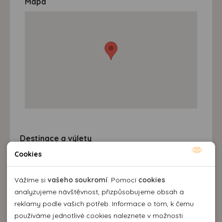
Mapa
Destinace a výlety
Cookies
Nutné cookies
Nutné cookies pomáhají, aby byla webová stránka
Vážíme si
vašeho soukromí
. Pomocí
cookies
použitelná tak, že umožní základní funkce jako navigace
analyzujeme návštěvnost, přizpůsobujeme obsah a
stránky a přístup k zabezpečeným sekcím webové stránky.
reklamy podle vašich potřeb. Informace o tom, k čemu
Webová stránka nemůže správně fungovat bez těchto
používáme jednotlivé cookies naleznete v možnosti