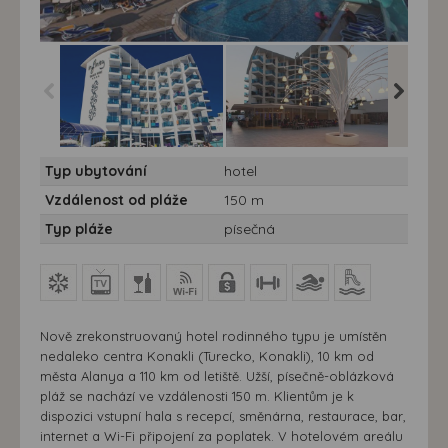
Hotel Infiniti Beach**** - 7
Hotel Infiniti Beach**** - 7
Hotel Inf
Typ ubytování
hotel
nocí - Turecko, Konakli -
nocí - Turecko, Konakli -
nocí - T
Hotel Infiniti
Hotel Infiniti
Hotel Infi
Vzdálenost od pláže
150 m
Typ pláže
písečná
Nově zrekonstruovaný hotel rodinného typu je umístěn
nedaleko centra Konakli (Turecko, Konakli), 10 km od
města Alanya a 110 km od letiště. Užší, písečně-oblázková
pláž se nachází ve vzdálenosti 150 m. Klientům je k
dispozici vstupní hala s recepcí, směnárna, restaurace, bar,
internet a Wi-Fi připojení za poplatek. V hotelovém areálu