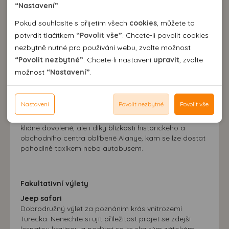
cookies.
“Nastavení”
.
Pokud souhlasíte s přijetím všech
cookies
, můžete to
Popis destinace
Analytické cookies
potvrdit tlačítkem
“Povolit vše”
. Chcete-li povolit cookies
Menší, nověji vystavěné, avšak půvabné středisko se
nezbytně nutné pro používání webu, zvolte možnost
Pomocí analytických cookies můžeme měřit návštěvnost
nachází západním směrem od Alanye (Turecko) a
“Povolit nezbytné”
. Chcete-li nastavení
upravit
, zvolte
našeho webu, zdroje návštěv, výkon reklam a také jejich
Personální cookies
naleznete zde různé druhy pláží, které jsou skvělým
možnost
“Nastavení”
.
dosah. Takto získaná data zpracováváme anonymně bez
místem jak pro odpočinek, tak i pro aktivní provozování
Personalizační soubory cookies nám umožňují přizpůsobit
vazby na konkrétního uživatele našeho webu. Bez vašeho
vodních sportů. V posledních letech zde vznikají
prohlížení webu dle vašich zájmů a preferencí. Bez
Reklamní cookies
hotelové komplexy doplněné řadou obchodů, kaváren
souhlasu s používáním analytických cookies, ztrácíme
souhlasu může dojít mj. k zobrazování informací
Nastavení
Povolit nezbytné
Povolit vše
Reklamní cookies používáme my nebo třetí strana k
a barů vybízejících k večerním procházkám a posezení.
možnost analýzy výkonu a optimalizace našeho webu.
neodpovídající Vaším potřebám, méně užitečné nabídce či
Toto letovisko je vyhledáváno turisty nejen k prožití
zobrazování relevantní reklamy nebo obsahu jak na
doporučení.
klidné dovolené, ale i díky blízkosti historického a
našem webu, tak na webech třetích stran. Díky tomu
obchodního centra oblíbené Alanye, kam se lze dostat
máme možnost vytvářet profily založené na Vašich
pohodlně taxíkem nebo autobusem.
zájmech. Na základě těchto informací není zpravidla
možná bezprostřední identifikace uživatele. Bez vyjádření
souhlasu, nedojde k zobrazování obsahu a reklam
Fakultativní výlety
přizpůsobených Vašim zájmům.
Jeep safari
Dobrodružný výlet za poznáním krás vnitrozemí
Turecka. Nenechte si ujít příležitost projet se zdejší
lesnatou krajinou a podívat se ke skrytým zátokám,