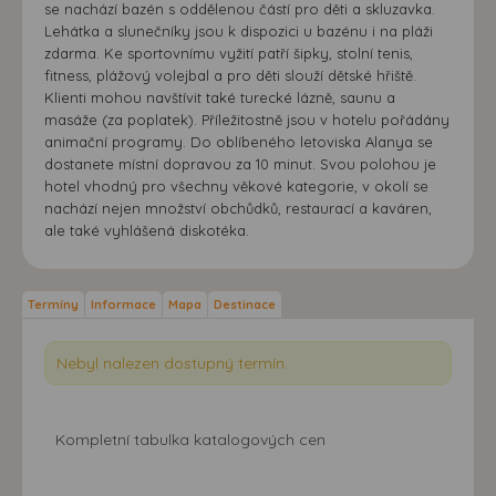
se nachází bazén s oddělenou částí pro děti a skluzavka.
Lehátka a slunečníky jsou k dispozici u bazénu i na pláži
zdarma. Ke sportovnímu vyžití patří šipky, stolní tenis,
fitness, plážový volejbal a pro děti slouží dětské hřiště.
Klienti mohou navštívit také turecké lázně, saunu a
masáže (za poplatek). Příležitostně jsou v hotelu pořádány
animační programy. Do oblíbeného letoviska Alanya se
dostanete místní dopravou za 10 minut. Svou polohou je
hotel vhodný pro všechny věkové kategorie, v okolí se
nachází nejen množství obchůdků, restaurací a kaváren,
ale také vyhlášená diskotéka.
Termíny
Informace
Mapa
Destinace
Nebyl nalezen dostupný termín.
Kompletní tabulka katalogových cen