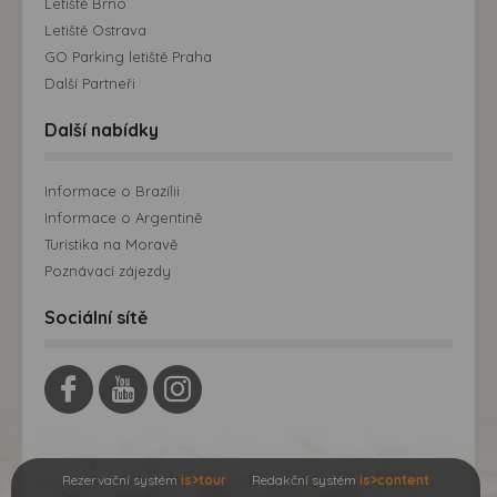
Letiště Brno
Letiště Ostrava
GO Parking letiště Praha
Další Partneři
Další nabídky
Informace o Brazílii
Informace o Argentině
Turistika na Moravě
Poznávací zájezdy
Sociální sítě
Rezervační systém
is>tour
Redakční systém
is>content