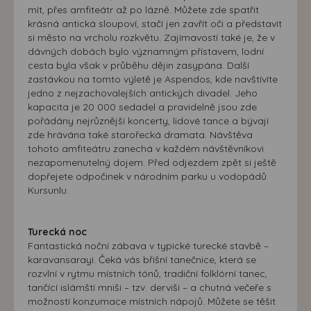
mít, přes amfiteátr až po lázně. Můžete zde spatřit
krásná antická sloupoví, stačí jen zavřít oči a představit
si město na vrcholu rozkvětu. Zajímavostí také je, že v
dávných dobách bylo významným přístavem, lodní
cesta byla však v průběhu dějin zasypána. Další
zastávkou na tomto výletě je Aspendos, kde navštívíte
jedno z nejzachovalejších antických divadel. Jeho
kapacita je 20 000 sedadel a pravidelně jsou zde
pořádány nejrůznější koncerty, lidové tance a bývají
zde hrávána také starořecká dramata. Návštěva
tohoto amfiteátru zanechá v každém návštěvníkovi
nezapomenutelný dojem. Před odjezdem zpět si ještě
dopřejete odpočinek v národním parku u vodopádů
Kursunlu.
Turecká noc
Fantastická noční zábava v typické turecké stavbě –
karavansarayi. Čeká vás břišní tanečnice, která se
rozvlní v rytmu místních tónů, tradiční folklórní tanec,
tančící islámští mniši – tzv. derviši – a chutná večeře s
možností konzumace místních nápojů. Můžete se těšit