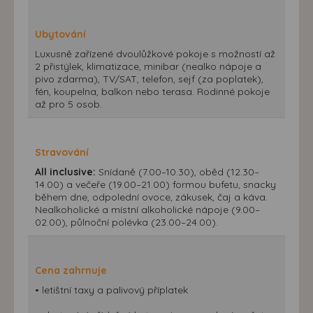
Ubytování
Luxusně zařízené dvoulůžkové pokoje s možností až
2 přistýlek, klimatizace, minibar (nealko nápoje a
pivo zdarma), TV/SAT, telefon, sejf (za poplatek),
fén, koupelna, balkon nebo terasa. Rodinné pokoje
až pro 5 osob.
Stravování
All inclusive:
Snídaně (7.00–10.30), oběd (12.30–
14.00) a večeře (19.00–21.00) formou bufetu, snacky
během dne, odpolední ovoce, zákusek, čaj a káva.
Nealkoholické a místní alkoholické nápoje (9.00–
02.00), půlnoční polévka (23.00–24.00).
Cena zahrnuje
• letištní taxy a palivový příplatek