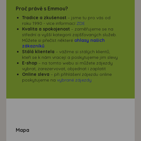
Proč právě s Emmou?
Tradice a zkušenost
– jsme tu pro vás od
roku 1990 - více informací
ZDE
Kvalita a spokojenost
– zaměřujeme se na
střední a vyšší kategorii zajišťovaných služeb.
Můžete si přečíst některé
ohlasy našich
zákazníků
.
Stálá klientela
– vážíme si stálých klientů,
kteří se k nám vracejí a poskytujeme jim slevy
E-shop
– na tomto webu si můžete zájezdy
vybrat, zarezervovat, objednat i zaplatit
Online sleva
– při přihlášení zájezdu online
poskytujeme na
vybrané zájezdy
Mapa