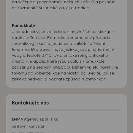
na večer plný nezapomenutelných zážitků a poznáte
nejrozmanitější turecké zvyky a tradice.
Pamukkale
Jednodenní výlet za jednou z největších turistických
atrakcí v Turecku. Pamukkale znamená v překladu
„bavlníkový hrad“ a jedná se o unikátní přírodní
fenomén. Bílá travertinová jezírka jsou plná termální
vody o teplotě 37° C. Uvidíte také ruiny antického
města Hierapolis, které jsou spolu s Pamukkale
zapsány na seznam UNESCO. Během výletu navštívíte
továrnu na koberce, kde na vlastní oči uvidíte, jak se
získává hedvábí a poznáte způsob ručního tkaní.
Kontaktujte nás
EMMA Agency spol. s r.o.
cestovní kancelář