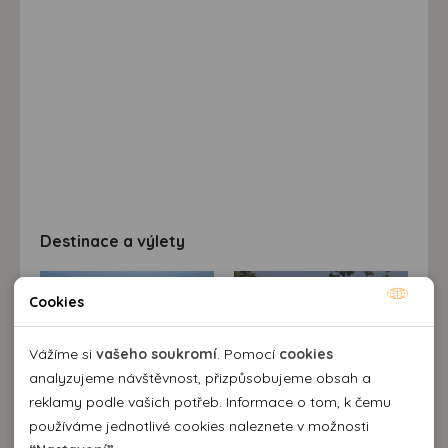
Destinace a výlety
Cookies
Nutné cookies
Nutné cookies pomáhají, aby byla webová stránka
Vážíme si
vašeho soukromí
. Pomocí
cookies
použitelná tak, že umožní základní funkce jako navigace
analyzujeme návštěvnost, přizpůsobujeme obsah a
stránky a přístup k zabezpečeným sekcím webové stránky.
reklamy podle vašich potřeb. Informace o tom, k čemu
Webová stránka nemůže správně fungovat bez těchto
používáme jednotlivé cookies naleznete v možnosti