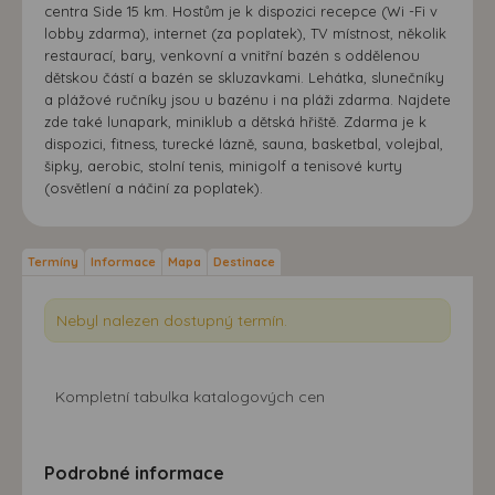
centra Side 15 km. Hostům je k dispozici recepce (Wi -Fi v
lobby zdarma), internet (za poplatek), TV místnost, několik
restaurací, bary, venkovní a vnitřní bazén s oddělenou
dětskou částí a bazén se skluzavkami. Lehátka, slunečníky
a plážové ručníky jsou u bazénu i na pláži zdarma. Najdete
zde také lunapark, miniklub a dětská hřiště. Zdarma je k
dispozici, fitness, turecké lázně, sauna, basketbal, volejbal,
šipky, aerobic, stolní tenis, minigolf a tenisové kurty
(osvětlení a náčiní za poplatek).
Termíny
Informace
Mapa
Destinace
Nebyl nalezen dostupný termín.
Kompletní tabulka katalogových cen
Podrobné informace