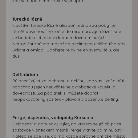
kde se budete moci také vykoupat.
Turecké lázně
Navštívit turecké lázně alespoň jednou za pobyt je
téměř povinností. Vkročte do mramorových lázní, kde
se budete cítit jako v dobách dávno minulých.
Netradiční způsob masáže s peelingem celého těla Vás
uklidní a omladí. Dopřejte relax nejen svému tělu, ale i
duši.
Delfinárium
Půldenní výlet za lachtany a delfíny, kde vás i vaše děti
nadchnou jejich neuvěřitelné akrobatické kousky a
dovednosti. Za poplatek si můžete dopřát
neopakovatelný zážitek – plavání v bazénu s delfíny.
Perge, Aspendos, vodopády Kursunlu
Celodenní autobusový výlet, na kterém se již při první
zastávce v antickém městě Perge vrátíte do minulosti.
Nalézá se zde vše, co má každé správné antické město