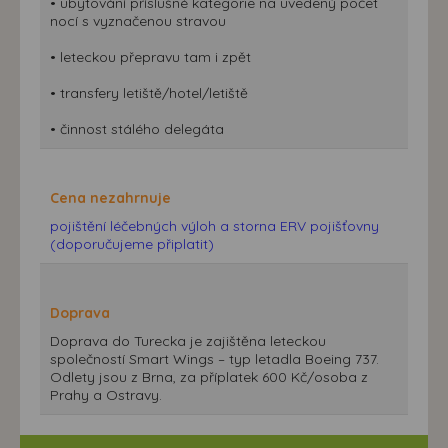
• ubytování příslušné kategorie na uvedený počet
nocí s vyznačenou stravou
• leteckou přepravu tam i zpět
• transfery letiště/hotel/letiště
• činnost stálého delegáta
Cena nezahrnuje
pojištění léčebných výloh a storna ERV pojišťovny
(doporučujeme připlatit)
Doprava
Doprava do Turecka je zajištěna leteckou
společností Smart Wings – typ letadla Boeing 737.
Odlety jsou z Brna, za příplatek 600 Kč/osoba z
Prahy a Ostravy.