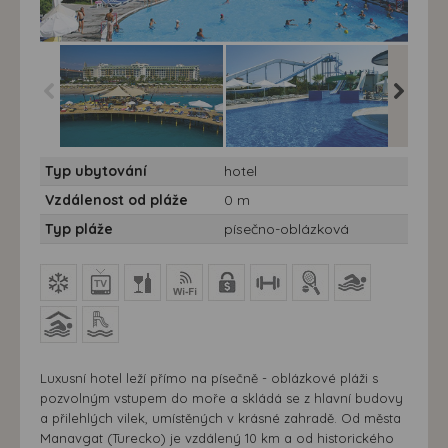
Hotel Lyra Resort*****
Hotel Lyra Resort*****
Hotel Lyr
Typ ubytování
hotel
10/11 nocí - Turecko,
10/11 nocí - Turecko,
10/11 no
Manavgat - Hotel Lyra
Manavgat - Hotel Lyra
Manavga
Vzdálenost od pláže
0 m
Resort
Resort
Resort
Typ pláže
písečno-oblázková
Luxusní hotel leží přímo na písečně - oblázkové pláži s
pozvolným vstupem do moře a skládá se z hlavní budovy
a přilehlých vilek, umístěných v krásné zahradě. Od města
Manavgat (Turecko) je vzdálený 10 km a od historického