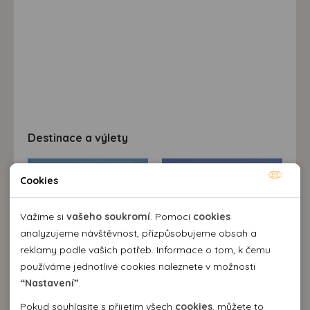
Destinace a výlety
Cookies
Nutné cookies
Nutné cookies pomáhají, aby byla webová stránka
Vážíme si
vašeho soukromí
. Pomocí
cookies
použitelná tak, že umožní základní funkce jako navigace
analyzujeme návštěvnost, přizpůsobujeme obsah a
stránky a přístup k zabezpečeným sekcím webové stránky.
reklamy podle vašich potřeb. Informace o tom, k čemu
Webová stránka nemůže správně fungovat bez těchto
používáme jednotlivé cookies naleznete v možnosti
cookies.
“Nastavení”
.
Popis destinace
Pokud souhlasíte s přijetím všech
cookies
, můžete to