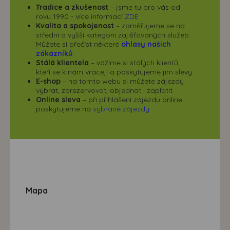
Tradice a zkušenost
– jsme tu pro vás od
roku 1990 - více informací
ZDE
Kvalita a spokojenost
– zaměřujeme se na
střední a vyšší kategorii zajišťovaných služeb.
Můžete si přečíst některé
ohlasy našich
zákazníků
.
Stálá klientela
– vážíme si stálých klientů,
kteří se k nám vracejí a poskytujeme jim slevy
E-shop
– na tomto webu si můžete zájezdy
vybrat, zarezervovat, objednat i zaplatit
Online sleva
– při přihlášení zájezdu online
poskytujeme na
vybrané zájezdy
Mapa