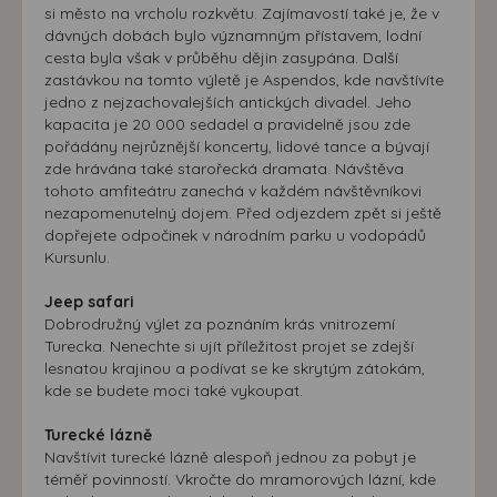
si město na vrcholu rozkvětu. Zajímavostí také je, že v
dávných dobách bylo významným přístavem, lodní
cesta byla však v průběhu dějin zasypána. Další
zastávkou na tomto výletě je Aspendos, kde navštívíte
jedno z nejzachovalejších antických divadel. Jeho
kapacita je 20 000 sedadel a pravidelně jsou zde
pořádány nejrůznější koncerty, lidové tance a bývají
zde hrávána také starořecká dramata. Návštěva
tohoto amfiteátru zanechá v každém návštěvníkovi
nezapomenutelný dojem. Před odjezdem zpět si ještě
dopřejete odpočinek v národním parku u vodopádů
Kursunlu.
Jeep safari
Dobrodružný výlet za poznáním krás vnitrozemí
Turecka. Nenechte si ujít příležitost projet se zdejší
lesnatou krajinou a podívat se ke skrytým zátokám,
kde se budete moci také vykoupat.
Turecké lázně
Navštívit turecké lázně alespoň jednou za pobyt je
téměř povinností. Vkročte do mramorových lázní, kde