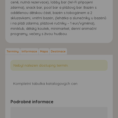
ceně, nutná rezervace), lobby bar (Wi-Fi připojení
zdarma), snack bar, pool bar a plážový bar. Bazén s
oddělenou dětskou částí, bazén s tobogánem a 2
skluzavkami, vnitřní bazén, (lehátka a slunečníky u bazénů
i na pláži zdarma, plážové ručníky – 1 eur/výměna),
miniklub, dětský koutek, minimarket, denní animační
programy, večery s živou hudbou.
Termíny
Informace
Mapa
Destinace
Nebyl nalezen dostupný termín.
Kompletní tabulka katalogových cen
Podrobné informace