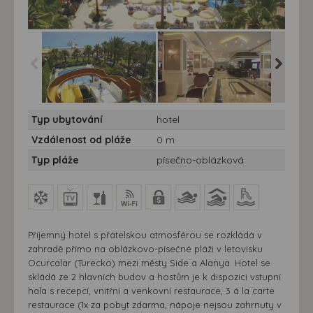
Hotel Galeri Resort ***** 7
Hotel Galeri Resort ***** 7
Hotel Gal
Typ ubytování
hotel
nocí - Turecko, Alara,
nocí - Turecko, Alara,
nocí
hotel Galeri Resort
hotel Galeri Resort
Vzdálenost od pláže
0 m
Typ pláže
písečno-oblázková
Příjemný hotel s přátelskou atmosférou se rozkládá v
zahradě přímo na oblázkovo-písečné pláži v letovisku
Ocurcalar (Turecko) mezi městy Side a Alanya. Hotel se
skládá ze 2 hlavních budov a hostům je k dispozici vstupní
hala s recepcí, vnitřní a venkovní restaurace, 3 á la carte
restaurace (1x za pobyt zdarma, nápoje nejsou zahrnuty v