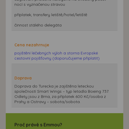
nocí s vyznačenou stravou
příplatek, transfery letiště/hotel/letiště
činnost stálého delegáta
Cena nezahrnuje
pojištění léčebných výloh a storna Evropské
cestovní pojišťovny (doporučujeme připlatit)
Doprava
Doprava do Turecka je zajištěna leteckou
společností Smart Wings – typ letadla Boeing 737.
Odlety jsou z Brna, za příplatek 600 Kč/osoba z
Prahy a Ostravy – sobota/sobota.
Proč právě s Emmou?