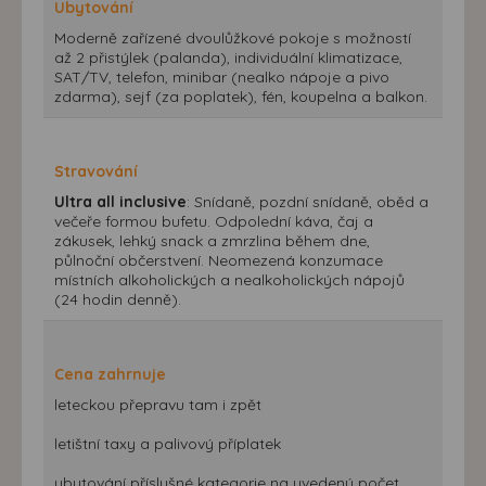
Ubytování
Moderně zařízené dvoulůžkové pokoje s možností
až 2 přistýlek (palanda), individuální klimatizace,
SAT/TV, telefon, minibar (nealko nápoje a pivo
zdarma), sejf (za poplatek), fén, koupelna a balkon.
Stravování
Ultra all inclusive
: Snídaně, pozdní snídaně, oběd a
večeře formou bufetu. Odpolední káva, čaj a
zákusek, lehký snack a zmrzlina během dne,
půlnoční občerstvení. Neomezená konzumace
místních alkoholických a nealkoholických nápojů
(24 hodin denně).
Cena zahrnuje
leteckou přepravu tam i zpět
letištní taxy a palivový příplatek
ubytování příslušné kategorie na uvedený počet