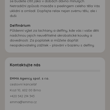
se budete cítit jako v dobách dávno minulých.
Netradiční způsob masáže s peelingem celého těla Vás
uklidní a omladí. Dopřejte relax nejen svému tělu, ale i
duši.
Delfinárium
Půldenní výlet za lachtany a delfíny, kde vás i vaše děti
nadchnou jejich neuvěřitelné akrobatické kousky a
dovednosti. Za poplatek si můžete dopřát
neopakovatelný zážitek – plavání v bazénu s delfíny.
Kontaktujte nás
EMMA Agency spol. s r.o.
cestovní kancelář
Kozí 10, 602 00 Brno
+420 542 214 343
emma@emma.cz