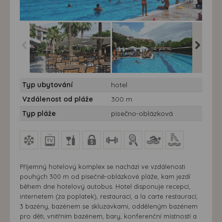
Hotel Hane Family
Hotel Hane Family
Hotel H
Typ ubytování
hotel
Resort***** - 7 nocí -
Resort***** - 7 nocí -
Resort***
Turecko, Side - Hotel
Turecko, Side - Hotel
Turecko,
Vzdálenost od pláže
300 m
Hane Family Resort
Hane Family Resort
Hane Fa
Typ pláže
písečno-oblázková
Příjemný hotelový komplex se nachází ve vzdálenosti
pouhých 300 m od písečně-oblázkové pláže, kam jezdí
během dne hotelový autobus. Hotel disponuje recepcí,
internetem (za poplatek), restaurací, a la carte restaurací,
3 bazény, bazénem se skluzavkami, odděleným bazénem
pro děti, vnitřním bazénem, bary, konferenční místností a