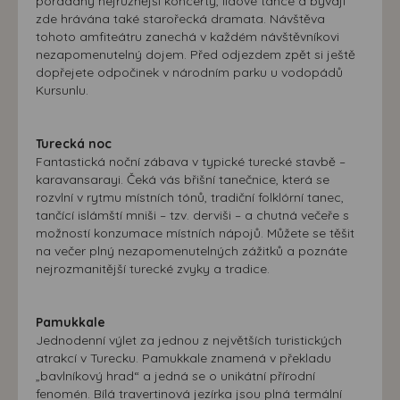
pořádány nejrůznější koncerty, lidové tance a bývají
zde hrávána také starořecká dramata. Návštěva
tohoto amfiteátru zanechá v každém návštěvníkovi
nezapomenutelný dojem. Před odjezdem zpět si ještě
dopřejete odpočinek v národním parku u vodopádů
Kursunlu.
Turecká noc
Fantastická noční zábava v typické turecké stavbě –
karavansarayi. Čeká vás břišní tanečnice, která se
rozvlní v rytmu místních tónů, tradiční folklórní tanec,
tančící islámští mniši – tzv. derviši – a chutná večeře s
možností konzumace místních nápojů. Můžete se těšit
na večer plný nezapomenutelných zážitků a poznáte
nejrozmanitější turecké zvyky a tradice.
Pamukkale
Jednodenní výlet za jednou z největších turistických
atrakcí v Turecku. Pamukkale znamená v překladu
„bavlníkový hrad“ a jedná se o unikátní přírodní
fenomén. Bílá travertinová jezírka jsou plná termální