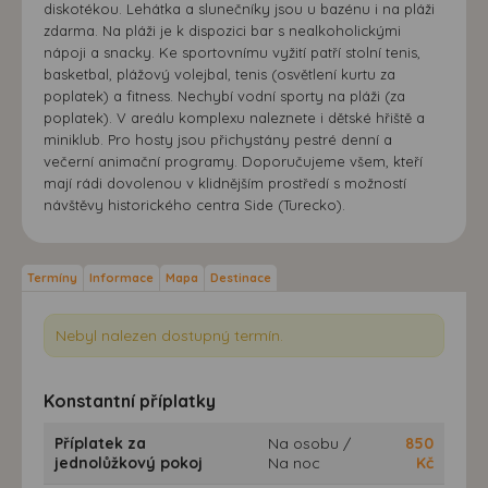
diskotékou. Lehátka a slunečníky jsou u bazénu i na pláži
zdarma. Na pláži je k dispozici bar s nealkoholickými
nápoji a snacky. Ke sportovnímu vyžití patří stolní tenis,
basketbal, plážový volejbal, tenis (osvětlení kurtu za
poplatek) a fitness. Nechybí vodní sporty na pláži (za
poplatek). V areálu komplexu naleznete i dětské hřiště a
miniklub. Pro hosty jsou přichystány pestré denní a
večerní animační programy. Doporučujeme všem, kteří
mají rádi dovolenou v klidnějším prostředí s možností
návštěvy historického centra Side (Turecko).
Termíny
Informace
Mapa
Destinace
Nebyl nalezen dostupný termín.
Konstantní příplatky
Příplatek za
Na osobu /
850
jednolůžkový pokoj
Na noc
Kč