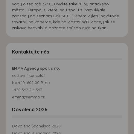
vody o teplotě 37° C. Uvidíte také ruiny antického
města Hierapolis, které jsou spolu s Pamukkale
zapsány na seznam UNESCO. Během výletu navštívíte
továrnu na koberce, kde na vlastní oči uvidíte, jak se
získává hedvábí a poznáte způsob ručního tkaní.
Kontaktujte nás
EMMA Agency spol. s r.o.
cestovní kancelář
Kozí 10, 602 00 Brno
+420 542 214 343
emma@emma.cz
Dovolená 2026
Dovolená Španělsko 2026
Dovolená Bulharsko 2026