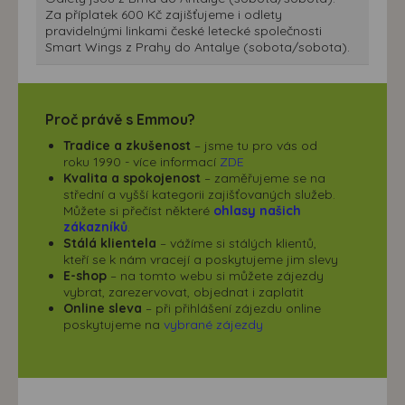
Za příplatek 600 Kč zajišťujeme i odlety
pravidelnými linkami české letecké společnosti
Smart Wings z Prahy do Antalye (sobota/sobota).
Proč právě s Emmou?
Tradice a zkušenost
– jsme tu pro vás od
roku 1990 - více informací
ZDE
Kvalita a spokojenost
– zaměřujeme se na
střední a vyšší kategorii zajišťovaných služeb.
Můžete si přečíst některé
ohlasy našich
zákazníků
.
Stálá klientela
– vážíme si stálých klientů,
kteří se k nám vracejí a poskytujeme jim slevy
E-shop
– na tomto webu si můžete zájezdy
vybrat, zarezervovat, objednat i zaplatit
Online sleva
– při přihlášení zájezdu online
poskytujeme na
vybrané zájezdy