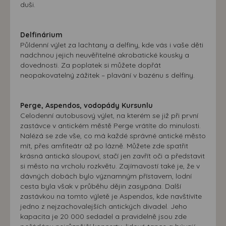
duši.
Delfinárium
Půldenní výlet za lachtany a delfíny, kde vás i vaše děti
nadchnou jejich neuvěřitelné akrobatické kousky a
dovednosti. Za poplatek si můžete dopřát
neopakovatelný zážitek – plavání v bazénu s delfíny.
Perge, Aspendos, vodopády Kursunlu
Celodenní autobusový výlet, na kterém se již při první
zastávce v antickém městě Perge vrátíte do minulosti.
Nalézá se zde vše, co má každé správné antické město
mít, přes amfiteátr až po lázně. Můžete zde spatřit
krásná antická sloupoví, stačí jen zavřít oči a představit
si město na vrcholu rozkvětu. Zajímavostí také je, že v
dávných dobách bylo významným přístavem, lodní
cesta byla však v průběhu dějin zasypána. Další
zastávkou na tomto výletě je Aspendos, kde navštívíte
jedno z nejzachovalejších antických divadel. Jeho
kapacita je 20 000 sedadel a pravidelně jsou zde