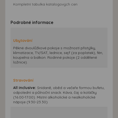
Kompletní tabulka katalogových cen
Podrobné informace
Ubytování
Pěkné dvoulůžkové pokoje s možností přistýlky,
klimatizace, TV/SAT, lednice, sejf (za poplatek), fén,
koupelna a balkon. Rodinné pokoje (2 oddělené
ložnice).
Stravování
All inclusive:
Snídaně, oběd a večeře formou bufetu,
odpolední a půlnoční snack. Káva, čaj a koláčky
(16.00-17.00). Místní alkoholické a nealkoholické
nápoje (9.30-23.30)