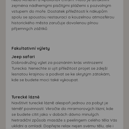
možná bezprostřední identifikace uživatele. Bez vyjádření
zejména nádhernými písčitými plážemi s pozvolným
souhlasu, nedojde k zobrazování obsahu a reklam
vstupem do moře. Dostatek příležitostí k nákupům
přizpůsobených Vašim zájmům.
spolu se spoustou restaurací a kouzelnou atmosférou
historického města zaručuje dovolenou plnou
příjemných zážitků.
Fakultativní výlety
Jeep safari
Dobrodružný výlet za poznáním krás vnitrozemí
Turecka. Nenechte si ujít příležitost projet se zdejší
lesnatou krajinou a podívat se ke skrytým zátokám,
kde se budete moci také vykoupat.
Turecké lázně
Navštívit turecké lázně alespoň jednou za pobyt je
téměř povinností. Vkročte do mramorových lázní, kde
se budete cítit jako v dobách dávno minulých.
Netradiční způsob masáže s peelingem celého těla Vás
uklidní a omladí. Dopřejte relax nejen svému tělu, ale i