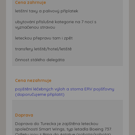
Cena zahrnuje
letištní taxy a palivový příplatek
ubytování příslušné kategorie na 7 nocí s
vyznačenou stravou
leteckou přepravu tam i zpět
transfery letiště/hotel/letiště
činnost stálého delegáta
Cena nezahrnuje
pojištění léčebných výloh a storna ERV pojišťovny
(doporučujeme připlatit)
Doprava
Doprava do Turecka je zajištěna leteckou
společností Smart Wings, typ letadla Boeing 737.
Odlety jsou z Brna do Antalye (sobota/sobota).