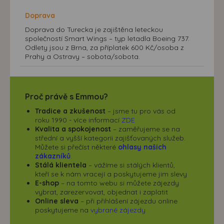
Doprava
Doprava do Turecka je zajištěna leteckou
společností Smart Wings – typ letadla Boeing 737.
Odlety jsou z Brna, za příplatek 600 Kč/osoba z
Prahy a Ostravy – sobota/sobota.
Proč právě s Emmou?
Tradice a zkušenost
– jsme tu pro vás od
roku 1990 - více informací
ZDE
Kvalita a spokojenost
– zaměřujeme se na
střední a vyšší kategorii zajišťovaných služeb.
Můžete si přečíst některé
ohlasy našich
zákazníků
.
Stálá klientela
– vážíme si stálých klientů,
kteří se k nám vracejí a poskytujeme jim slevy
E-shop
– na tomto webu si můžete zájezdy
vybrat, zarezervovat, objednat i zaplatit
Online sleva
– při přihlášení zájezdu online
poskytujeme na
vybrané zájezdy