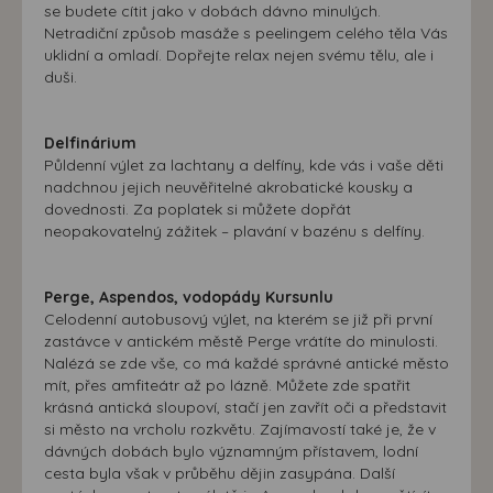
se budete cítit jako v dobách dávno minulých.
Netradiční způsob masáže s peelingem celého těla Vás
uklidní a omladí. Dopřejte relax nejen svému tělu, ale i
duši.
Delfinárium
Půldenní výlet za lachtany a delfíny, kde vás i vaše děti
nadchnou jejich neuvěřitelné akrobatické kousky a
dovednosti. Za poplatek si můžete dopřát
neopakovatelný zážitek – plavání v bazénu s delfíny.
Perge, Aspendos, vodopády Kursunlu
Celodenní autobusový výlet, na kterém se již při první
zastávce v antickém městě Perge vrátíte do minulosti.
Nalézá se zde vše, co má každé správné antické město
mít, přes amfiteátr až po lázně. Můžete zde spatřit
krásná antická sloupoví, stačí jen zavřít oči a představit
si město na vrcholu rozkvětu. Zajímavostí také je, že v
dávných dobách bylo významným přístavem, lodní
cesta byla však v průběhu dějin zasypána. Další