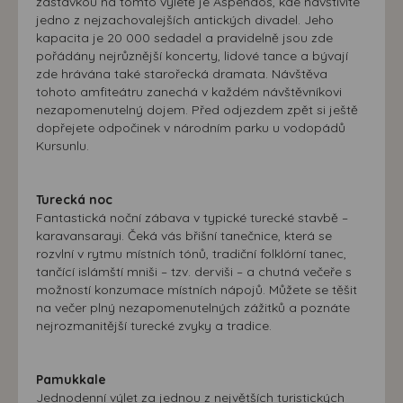
zastávkou na tomto výletě je Aspendos, kde navštívíte
jedno z nejzachovalejších antických divadel. Jeho
kapacita je 20 000 sedadel a pravidelně jsou zde
pořádány nejrůznější koncerty, lidové tance a bývají
zde hrávána také starořecká dramata. Návštěva
tohoto amfiteátru zanechá v každém návštěvníkovi
nezapomenutelný dojem. Před odjezdem zpět si ještě
dopřejete odpočinek v národním parku u vodopádů
Kursunlu.
Turecká noc
Fantastická noční zábava v typické turecké stavbě –
karavansarayi. Čeká vás břišní tanečnice, která se
rozvlní v rytmu místních tónů, tradiční folklórní tanec,
tančící islámští mniši – tzv. derviši – a chutná večeře s
možností konzumace místních nápojů. Můžete se těšit
na večer plný nezapomenutelných zážitků a poznáte
nejrozmanitější turecké zvyky a tradice.
Pamukkale
Jednodenní výlet za jednou z největších turistických