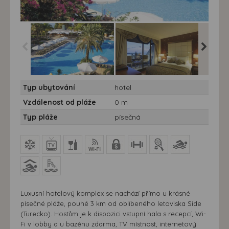
Hotel Side Star
Hotel Side Star
Hotel Si
Typ ubytování
hotel
Elegance***** - 7 nocí
Elegance***** - 7 nocí
Elegance*
Vzdálenost od pláže
0 m
Typ pláže
písečná
Luxusní hotelový komplex se nachází přímo u krásné
písečné pláže, pouhé 3 km od oblíbeného letoviska Side
(Turecko). Hostům je k dispozici vstupní hala s recepcí, Wi-
Fi v lobby a u bazénu zdarma, TV místnost, internetový