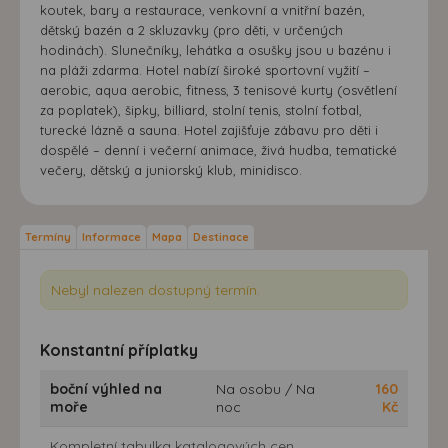
koutek, bary a restaurace, venkovní a vnitřní bazén,
dětský bazén a 2 skluzavky (pro děti, v určených
hodinách). Slunečníky, lehátka a osušky jsou u bazénu i
na pláži zdarma. Hotel nabízí široké sportovní vyžití –
aerobic, aqua aerobic, fitness, 3 tenisové kurty (osvětlení
za poplatek), šipky, billiard, stolní tenis, stolní fotbal,
turecké lázně a sauna. Hotel zajišťuje zábavu pro děti i
dospělé – denní i večerní animace, živá hudba, tematické
večery, dětský a juniorský klub, minidisco.
Termíny
Informace
Mapa
Destinace
Nebyl nalezen dostupný termín.
Konstantní příplatky
boční výhled na
Na osobu / Na
160
moře
noc
Kč
Kompletní tabulka katalogových cen