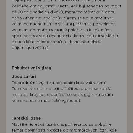
hojně pěstováno. V historické části Side ohromí
zájmech. Na základě těchto informací není zpravidla
každého antický amfi - teátr, jenž byl schopen pojmout
možná bezprostřední identifikace uživatele. Bez vyjádření
až 20 tisíc sedících diváků, mohutné městské hradby
nebo Athénin a Apollónův chrám. Místo je atraktivní
souhlasu, nedojde k zobrazování obsahu a reklam
zejména nádhernými písčitými plážemi s pozvolným
přizpůsobených Vašim zájmům.
vstupem do moře. Dostatek příležitostí k nákupům
spolu se spoustou restaurací a kouzelnou atmosférou
historického města zaručuje dovolenou plnou
příjemných zážitků.
Fakultativní výlety
Jeep safari
Dobrodružný výlet za poznáním krás vnitrozemí
Turecka. Nenechte si ujít příležitost projet se zdejší
lesnatou krajinou a podívat se ke skrytým zátokám,
kde se budete moci také vykoupat.
Turecké lázně
Navštívit turecké lázně alespoň jednou za pobyt je
téměř povinností. Vkročte do mramorových lázní, kde