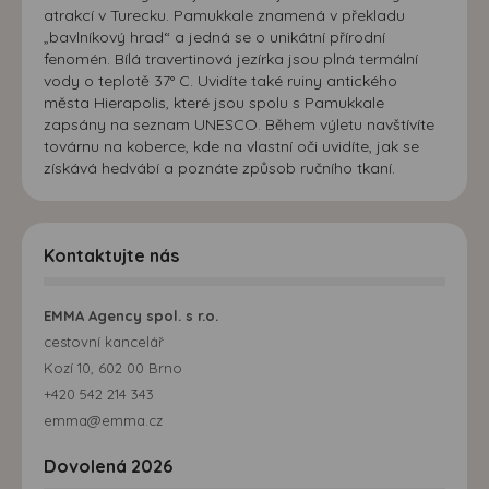
atrakcí v Turecku. Pamukkale znamená v překladu
„bavlníkový hrad“ a jedná se o unikátní přírodní
fenomén. Bílá travertinová jezírka jsou plná termální
vody o teplotě 37° C. Uvidíte také ruiny antického
města Hierapolis, které jsou spolu s Pamukkale
zapsány na seznam UNESCO. Během výletu navštívíte
továrnu na koberce, kde na vlastní oči uvidíte, jak se
získává hedvábí a poznáte způsob ručního tkaní.
Kontaktujte nás
EMMA Agency spol. s r.o.
cestovní kancelář
Kozí 10, 602 00 Brno
+420 542 214 343
emma@emma.cz
Dovolená 2026