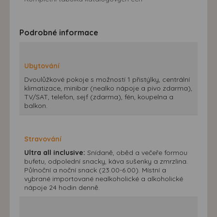
Podrobné informace
Ubytování
Dvoulůžkové pokoje s možností 1 přistýlky, centrální
klimatizace, minibar (nealko nápoje a pivo zdarma),
TV/SAT, telefon, sejf (zdarma), fén, koupelna a
balkon.
Stravování
Ultra all inclusive:
Snídaně, oběd a večeře formou
bufetu, odpolední snacky, káva sušenky a zmrzlina.
Půlnoční a noční snack (23.00-6.00). Místní a
vybrané importované nealkoholické a alkoholické
nápoje 24 hodin denně.