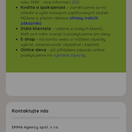
roku 1990 - více informací
ZDE
Kvalita a spokojenost
– zaměřujeme se na
střední a vyšší kategorii zajišťovaných služeb.
Můžete si přečíst některé
ohlasy našich
zákazníků
.
Stálá klientela
– vážíme si stálých klientů,
kteří se k nám vracejí a poskytujeme jim slevy
E-shop
– na tomto webu si můžete zájezdy
vybrat, zarezervovat, objednat i zaplatit
Online sleva
– při přihlášení zájezdu online
poskytujeme na
vybrané zájezdy
Kontaktujte nás
EMMA Agency spol. s r.o.