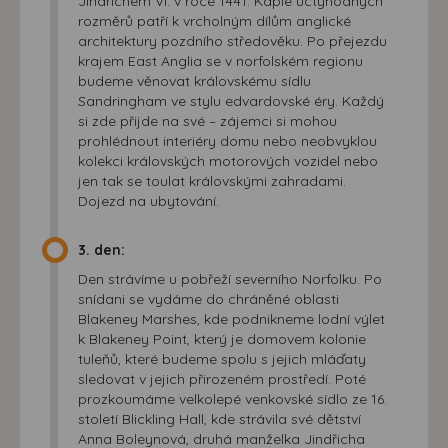
Jindřichem VI. v roce 1441. Kaple úctyhodných
rozměrů patří k vrcholným dílům anglické
architektury pozdního středověku. Po přejezdu
krajem East Anglia se v norfolském regionu
budeme věnovat královskému sídlu
Sandringham ve stylu edvardovské éry. Každý
si zde přijde na své – zájemci si mohou
prohlédnout interiéry domu nebo neobvyklou
kolekci královských motorových vozidel nebo
jen tak se toulat královskými zahradami.
Dojezd na ubytování.
3. den:
Den strávíme u pobřeží severního Norfolku. Po
snídani se vydáme do chráněné oblasti
Blakeney Marshes, kde podnikneme lodní výlet
k Blakeney Point, který je domovem kolonie
tuleňů, které budeme spolu s jejich mláďaty
sledovat v jejich přirozeném prostředí. Poté
prozkoumáme velkolepé venkovské sídlo ze 16.
století Blickling Hall, kde strávila své dětství
Anna Boleynová, druhá manželka Jindřicha