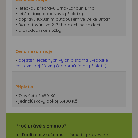
• leteckou přepravu Brno–Londýn-Brno
• letištní taxy a palivové příplatky
• dopravu luxusním autobusem ve Velké Británii
• 8× ubytování ve 2–3* hotelech se snídaní
• průvodcovské služby
Cena nezahrnuje
•
pojištění léčebných výloh a storna Evropské
cestovní pojišťovny (doporučujeme připlatit)
Příplatky
• 7× večeře 3.690 Kč
• jednolůžkový pokoj 5.400 Kč
Proč právě s Emmou?
Tradice a zkušenost
– jsme tu pro vás od