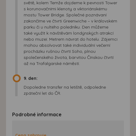
světě, kolem Temže dojdeme k pevnosti Tower
s korunovačními klenoty a viktoriánskému
mostu Tower Bridge. Společné poznávaní
zakončíme ve čtvrti Greenwiche – v královském
parku či u nultého poledníku. Den můžeme
také využít k návštěvám londýnských atrakcí
nebo muzeí. Metrem návrat do hotelu. Zájemci
mohou absolvovat také individuální večerní
procházku rušnou čtvrtí Soho, plnou
společenského života, barvitou Čínskou čtvrtí
až na Trafalgarské náměstí.
9. den:
Dopoledne transfer na letiště, odpoledne
zpáteční let do ČR.
Podrobné informace
Cena zahrnuje