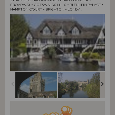
STRATFORD NAD AVONOU • HRAD WARWICK •
BROADWAY • COTSWALDS HILLS • BLENHEIM PALACE •
HAMPTON COURT • BRIGHTON • LONDÝN
Objevujeme srdce
Objevujeme srdce
Objevuj
Anglie - letecky -
Anglie - letecky -
Anglie - 
Northampton, VB
Warwick, VB
Warwick