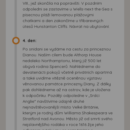
VIII., jež skončila na popravišti. V pozdním
odpoledni se zastavíme u Wells-next-the-Sea s
písecnou pláží lemovanou plážovými
chatkami a den zakončíme u tříbarevných
útesů Hunstanton Cliffs. Návrat na ubytování.
4. den:
Po snídani se vydáme na cestu za princeznou
Dianou. Naším cílem bude Althorp House
nedaleko Northamptonu, který již 500 let
obývá rodina Spencerů. Nahlédneme do
devatenácti pokojů včetně privátních apartmá
a také uvidíme vítězně oceněnou výstavu
věnovanou památce princezny Diany. Z dálky
pak dohlédneme až na ostrov, kde je uložena
k odpočinku. Později odpoledne v „Srdci
Anglie“ navštívíme údajně druhé
nejnavštěvovanější místo Velké Británie,
kterým je rodný dům Williama Shakespeara ve
Stratford nad Avonou. Město již od smrti svého
nejslavnějšího rodáka v roce 1616 žije jeho