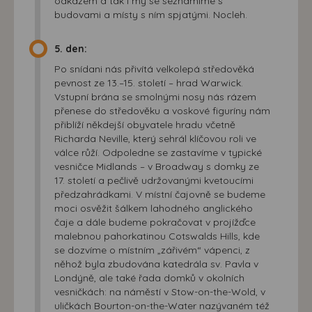
odkazem a tak i my se seznámíme s
budovami a místy s ním spjatými. Nocleh.
5. den:
Po snídani nás přivítá velkolepá středověká
pevnost ze 13.–15. století – hrad Warwick.
Vstupní brána se smolnými nosy nás rázem
přenese do středověku a voskové figuríny nám
přiblíží někdejší obyvatele hradu včetně
Richarda Neville, který sehrál klíčovou roli ve
válce růží. Odpoledne se zastavíme v typické
vesničce Midlands – v Broadway s domky ze
17. století a pečlivě udržovanými kvetoucími
předzahrádkami. V místní čajovně se budeme
moci osvěžit šálkem lahodného anglického
čaje a dále budeme pokračovat v projížďce
malebnou pahorkatinou Cotswalds Hills, kde
se dozvíme o místním „zářivém“ vápenci, z
něhož byla zbudována katedrála sv. Pavla v
Londýně, ale také řada domků v okolních
vesničkách: na náměstí v Stow-on-the-Wold, v
uličkách Bourton-on-the-Water nazývaném též