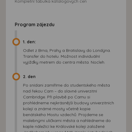
Kompletní tabulka katalogových cen
Program zájezdu
1. den:
Odlet z Brna, Prahy a Bratislavy do Londýna.
Transfer do hotelu. Možnost individuální
vyjížďky metrem do centra města. Nocleh.
2. den
Po snídani zamíříme do studentského města
nad řekou Cam – do slavné univerzitní
Cambridge. Při plavbě po Camu si
prohlédneme nejkrásnější budovy univerzitních
kolejí a známé mosty včetně kopie
benátského Mostu vzdechů. Projdeme se
malebnými uličkami města a nahlédneme do
kaple náležící ke Královské koleji založené