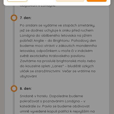
zelený labyrint založený již koncem 17. století.
neodpovídající Vaším potřebám, méně užitečné nabídce či
zobrazování relevantní reklamy nebo obsahu jak na
Ubytování v Londýně.
doporučení.
našem webu, tak na webech třetích stran. Díky tomu
máme možnost vytvářet profily založené na Vašich
7. den:
zájmech. Na základě těchto informací není zpravidla
Po snídani se vydáme ve stopách smetánky,
možná bezprostřední identifikace uživatele. Bez vyjádření
jež se dodnes uchyluje k úniku před ruchem
souhlasu, nedojde k zobrazování obsahu a reklam
Londýna do oblíbeného letoviska na jižním
přizpůsobených Vašim zájmům.
pobřeží Anglie – do Brightonu. Pohodový den
budeme moci strávit v zákoutích mondénního
letoviska, odpočinkem u moře či v indickém
světě exotického Královského pavilonu.
Zavítáme na proslulé brightonské molo nebo
do kouzelné spleti „Lanes“ – bludiště úzkých
uliček se starožitnictvími. Večer se vrátíme na
ubytování.
8. den:
Snídaně v hotelu. Dopoledne budeme
pokračovat s poznáváním Londýna – v
katedrále sv. Pavla se budeme obdivovat
umně vyvedené kopuli patřící k nejvyšším na