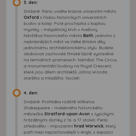
3. den:
Snídaně. Ráno uvidíte krásné univerzitní město
Oxford
s řadou historických univerzitních
budov a kolejí. Poté procházka s kapkou
mystiky – megalitický kruh v Avebury.
Návštěva historického města
Bath
, jednoho z
nejkrásnějších měst ve Velké Británii díky
jednotnému architektonickému stylu. Budete
obdivovat zachovalé římské lázně vystavěné
na termálních pramenech. Náměstí The Circus
a monumentální budovy na Royal Crescent,
které jsou dílem architektů Johna Wooda
staršího a mladšího. Nocleh.
4. den:
Snídaně. Prohlídka rodiště Williama
Shakespeare – malebného historického
městečka
Stratford-upon-Avon
s typickými
hrázděnými domky z 16. a 17. století. Perla
středověku – impozantní
hrad Warwick
, který
patří mezi nejzachovalejší v Anglii, s expozicí