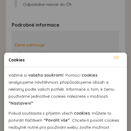
Odpoledne návrat do ČR.
Podrobné informace
Cena zahrnuje
• dopravu autobusem
• 4× ubytování v hotelu
Cookies
• 3× snídani
Nutné cookies
• Eurotunnel nebo trajekt přes kanál La Manche
• průvodcovské služby
Nutné cookies pomáhají, aby byla webová stránka
Vážíme si
vašeho soukromí
. Pomocí
cookies
použitelná tak, že umožní základní funkce jako navigace
analyzujeme návštěvnost, přizpůsobujeme obsah a
stránky a přístup k zabezpečeným sekcím webové stránky.
reklamy podle vašich potřeb. Informace o tom, k čemu
Cena nezahrnuje
Webová stránka nemůže správně fungovat bez těchto
používáme jednotlivé cookies naleznete v možnosti
pojištění léčebných výloh a storna ERV pojišťovny
cookies.
“Nastavení”
.
(doporučujeme připlatit)
Pokud souhlasíte s přijetím všech
cookies
, můžete to
Analytické cookies
potvrdit tlačítkem
“Povolit vše”
. Chcete-li povolit cookies
nezbytně nutné pro používání webu, zvolte možnost
Pomocí analytických cookies můžeme měřit návštěvnost
Příplatky