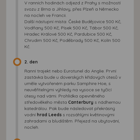
V ranních hodinách odjezd z Prahy s možností
svozu z Brna a Jihlavy, přes Plzeň a Německo
na nocleh ve Francii.
Další nástupní místa: České Budějovice 500 Kč,
Vodňany 500 Kč, Písek 500 Kč, Tábor 500 Kč,
Hradec Králové 500 Kč, Pardubice 500 Kč,
Chrudim 500 Kč, Poděbrady 500 Kč, Kolín 500
Kč.
2. den
Ranní trajekt nebo Eurotunel do Anglie. První
zastávka bude u doverských křídových útesů v
uměle vytvořeném parku Samphire Hoe, s
neuvěřitelnými výhledy na vysoce se tyčící
útesy nad vámi. Prohlídka opevněného
středověkého města
Canterbury
s nádhernou
katedrálou. Pak bude následovat překrásný
vodní
hrad Leeds
s rozsáhlými květinovými
zahradami a bludištěm. Přejezd na ubytování,
nocleh.