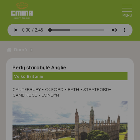
Domů
Perly starobylé Anglie
Velká Británie
CANTERBURY • OXFORD • BATH • STRATFORD•
CAMBRIDGE • LONDÝN