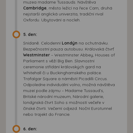
muzea madame Tussauds. Návštěva
Cambridge
, město ležící na řece Cam, druhá
nejstarší anglická univerzita, tradiční rival
Oxfordu. Ubytování a nocleh.
5. den:
Snídaně. Celodenní
Londýn
na ochutnávku.
Bezpečnostní pauza autobusu. Královská čtvrť
Westminster
– Westminster Abbey, Houses of
Parliament s věží Big Ben. Slavnostní
ceremonie střídání královských gard na
Whitehall či u Buckinghamského paláce.
Trafalgar Square a náměstí Picadilli Circus.
Odpoledne individuální volno, možná návštěva
muzeí podle zájmu – Madame Tussaud’s,
Britské národní muzeum, Národní galerie,
londýnská čtvrt Soho s možností večeře v
čínské čtvrti. Večerní odjezd. Noční Eurotunnel
nebo trajekt do Francie.
6. den: