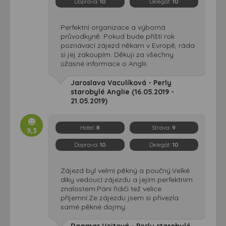
Doprava:
10
Delegát:
10
Perfektní organizace a výborná
průvodkyně. Pokud bude příští rok
poznávací zájezd někam v Evropě, ráda
si jej zakoupím. Děkuji za všechny
úžasné informace o Anglii.
Jaroslava Vaculíková - Perly
starobylé Anglie (16.05.2019 -
21.05.2019)
Hotel:
8
Strava:
9
9,3
Doprava:
10
Delegát:
10
Zájezd byl velmi pěkný a poučný.Velké
díky vedoucí zájezdu a jejím perfektním
znalostem.Páni řidiči tež velice
příjemní.Ze zájezdu jsem si přivezla
samé pěkné dojmy.
Dagmar Vojtová - Perly starobylé