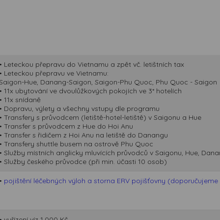
• Leteckou přepravu do Vietnamu a zpět vč. letištních tax
• Leteckou přepravu ve Vietnamu:
Saigon-Hue, Danang-Saigon, Saigon-Phu Quoc, Phu Quoc - Saigon
• 11x ubytování ve dvoulůžkových pokojích ve 3* hotelích
• 11x snídaně
• Dopravu, výlety a všechny vstupy dle programu
• Transfery s průvodcem (letiště-hotel-letiště) v Saigonu a Hue
• Transfer s průvodcem z Hue do Hoi Anu
• Transfer s řidičem z Hoi Anu na letiště do Danangu
• Transfery shuttle busem na ostrově Phu Quoc
• Služby místních anglicky mluvících průvodců v Saigonu, Hue, Dan
• Služby českého průvodce (při min. účasti 10 osob)
•
pojištění léčebných výloh a storna ERV pojišťovny (doporučujeme p
• vyřízení víz 1.000 Kč