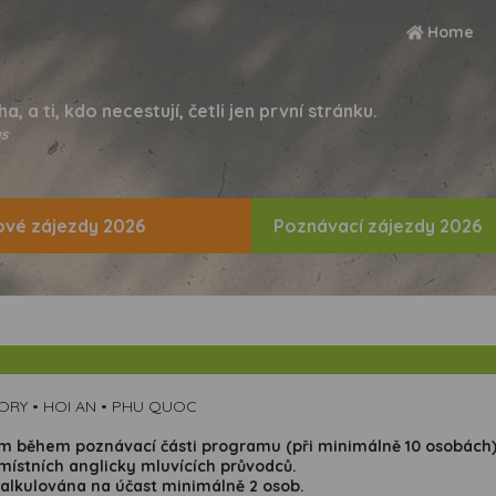
Home
ha, a ti, kdo necestují, četli jen první stránku.
s
vé zájezdy 2026
Poznávací zájezdy 2026
ORY • HOI AN • PHU QUOC
cem během poznávací části programu (při minimálně 10 osobách).
 místních anglicky mluvících průvodců.
 kalkulována na účast minimálně 2 osob.