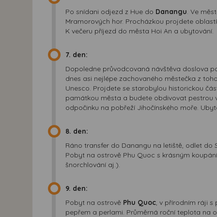
Po snídani odjezd z Hue do
Danangu
. Ve měst
Mramorových hor. Procházkou projdete oblastí
K večeru příjezd do města Hoi An a ubytování.
7. den:
Dopoledne průvodcovaná návštěva doslova 
dnes asi nejlépe zachovaného městečka z toh
Unesco. Projdete se starobylou historickou čás
památkou města a budete obdivovat pestrou v
odpočinku na pobřeží Jihočínského moře. Ubyto
8. den:
Ráno transfer do Danangu na letiště, odlet do 
Pobyt na ostrově Phu Quoc s krásným koupáním
šnorchlování aj.).
9. den:
Pobyt na ostrově
Phu Quoc
, v přírodním ráji
pepřem a perlami. Průměrná roční teplota na o