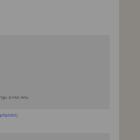
angu a Hoi Anu
řiplatit)