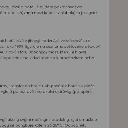
ínskou pláž a poté již budete pokračovat do
místa ukrývaná mezi kopci i v hlubokých jeskyních.
ch přístavů v jihovýchodní Asii ve středověku a
d roku 1999 figuruje na seznamu světového dědictví
400 roků starý Japonský most, který je hlavní
Odpoledne individuální volno k procházkám nebo
rov, transfer do hotelu, ubytování v hotelu u pláže.
letů po ostrově i na okolní ostrůvky (potápění,
je vyhlášený svými mořskými produkty, rybí omáčkou,
 vody se pohybuje kolem 26-28° C. Odpočinek,