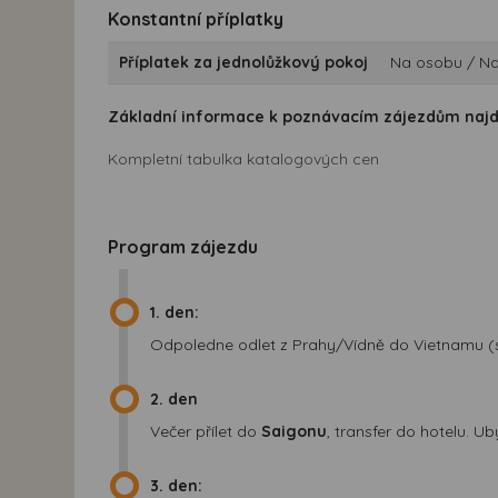
Konstantní příplatky
Příplatek za jednolůžkový pokoj
Na osobu / Na
Základní informace k poznávacím zájezdům naj
Kompletní tabulka katalogových cen
Program zájezdu
1. den:
Odpoledne odlet z Prahy/Vídně do Vietnamu (
2. den
Večer přílet do
Saigonu
, transfer do hotelu. U
3. den: