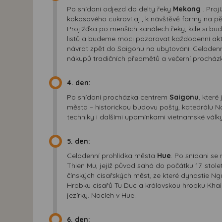
Po snídani odjezd do delty řeky
Mekong
. Proj
kokosového cukroví aj., k návštěvě farmy na 
Projížďka po menších kanálech řeky, kde si bu
listů a budeme moci pozorovat každodenní akti
návrat zpět do Saigonu na ubytování. Celodenn
nákupů tradičních předmětů a večerní prochá
4. den:
Po snídani procházka centrem
Saigonu
, kter
města – historickou budovu pošty, katedrálu N
techniky i dalšími upomínkami vietnamské války
5. den:
Celodenní prohlídka města
Hue
. Po snídani se
Thien Mu, jejíž původ sahá do počátku 17. stol
čínských císařských měst, ze které dynastie Ng
Hrobku císařů Tu Duc a královskou hrobku Kha
jezírky. Nocleh v Hue.
6. den: