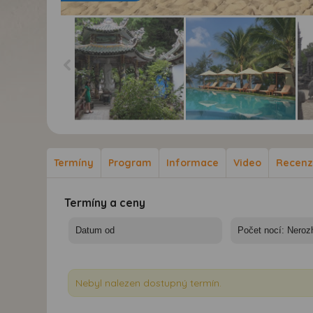
Císařské památky a
Císařské památky a
Cís
koupání ve Vietnamu -
koupání ve Vietnamu -
kou
Mramorové hory
Ostrov Phu Quoc, hotel
Hue
Termíny
Program
Informace
Video
Recen
Ancarine Beach
Termíny a ceny
Nebyl nalezen dostupný termín.