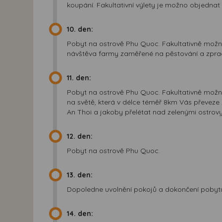
koupání. Fakultativní výlety je možno objednat
10. den:
Pobyt na ostrově Phu Quoc. Fakultativně možn
návštěva farmy zaměřené na pěstování a zpra
11. den:
Pobyt na ostrově Phu Quoc. Fakultativně možno
na světě, která v délce téměř 8km Vás převeze
An Thoi a jakoby přelétat nad zelenými ostrov
12. den:
Pobyt na ostrově Phu Quoc.
13. den:
Dopoledne uvolnění pokojů a dokončení pobytu 
14. den: