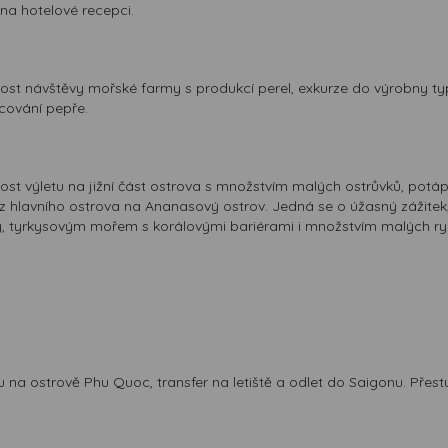
 na hotelové recepci.
ost návštěvy mořské farmy s produkcí perel, exkurze do výrobny ty
cování pepře.
st výletu na jižní část ostrova s množstvím malých ostrůvků, potáp
 z hlavního ostrova na Ananasový ostrov. Jedná se o úžasný zážite
y, tyrkysovým mořem s korálovými bariérami i množstvím malých ry
na ostrově Phu Quoc, transfer na letiště a odlet do Saigonu. Přest