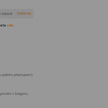
 zájezd
12900
Kč
dete
zde
.
s jedním přestupem).
bytování v Saigonu.