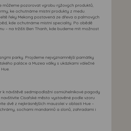
 kde můžeme pozorovat výrobu rýžových produktů,
army, ke ochutnáme místní produkty z medu.
v deltě řeky Mekong postavená ze dřeva a palmových
běd, kde ochutnáme místní speciality. Po obědě
nu – na tržišti Ben Thanh, kde budeme mít možnost
rásnými parky. Projdeme nejvýznamnější památky
ntského paláce a Muzea války s ukázkami válečné
 Hue.
iver k návštěvě sedmipodlažní osmiúhelníkové pagody
é navštívíte Císařské město vystavěné podle vzoru
te dvě z nejkrásnějších mauzoleí v oblasti Hue –
 chrámy, sochami mandarinů a slonů, zahradami i