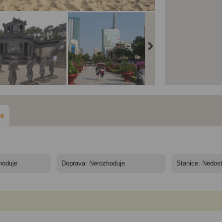
ařské památky a
Císařské památky a
Císařské památky a
pání ve Vietnamu -
koupání ve Vietnamu -
koupání ve Vietnamu -
 - Khai Dinh tomb
Saigon
Čínská pláž
ze