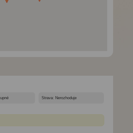
Císařské památky a
Císařské památky a
Císařské památky
koupání ve Vietnamu -
koupání ve Vietnamu -
koupání ve Vietn
Mramorové hory
Hue - dračí lodě
Hoi An - japonsk