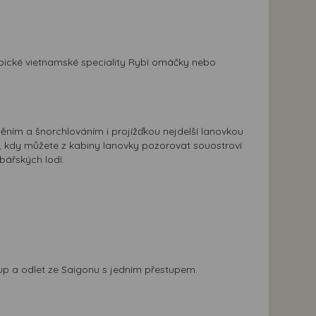
pické vietnamské speciality Rybí omáčky nebo
ěním a šnorchlováním i projížďkou nejdelší lanovkou
k, kdy můžete z kabiny lanovky pozorovat souostroví
bářských lodí.
up a odlet ze Saigonu s jedním přestupem.