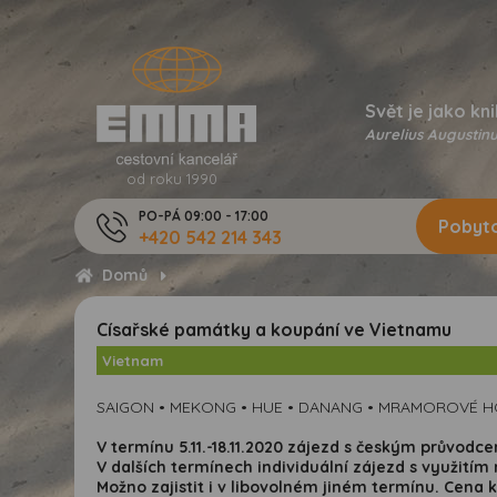
Svět je jako kni
Aurelius Augustinu
od roku 1990
PO-PÁ 09:00 - 17:00
Pobyto
+420 542 214 343
Domů
Císařské památky a koupání ve Vietnamu
Vietnam
SAIGON • MEKONG • HUE • DANANG • MRAMOROVÉ H
V termínu 5.11.-18.11.2020 zájezd s českým průvod
V dalších termínech individuální zájezd s využitím
Možno zajistit i v libovolném jiném termínu. Cena