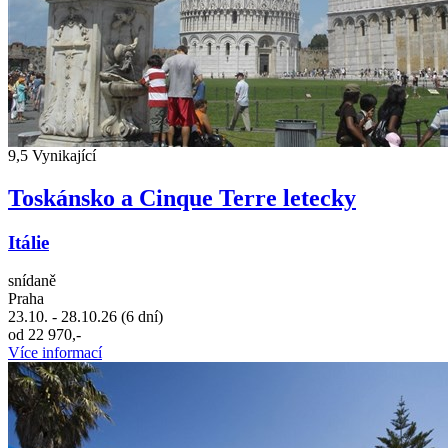
9,5
Vynikající
Toskánsko a Cinque Terre letecky
Itálie
snídaně
Praha
23.10. - 28.10.26 (6 dní)
od 22 970,-
Více informací