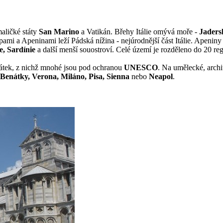
maličké státy
San Marino
a Vatikán. Břehy Itálie omývá moře -
Jaders
pami a Apeninami leží Pádská nížina - nejúrodnější část Itálie. Apeniny
ie, Sardínie
a další menší souostroví. Celé území je rozděleno do 20 re
amátek, z nichž mnohé jsou pod ochranou
UNESCO
. Na umělecké, archi
 Benátky, Verona, Miláno, Pisa, Sienna
nebo
Neapol
.