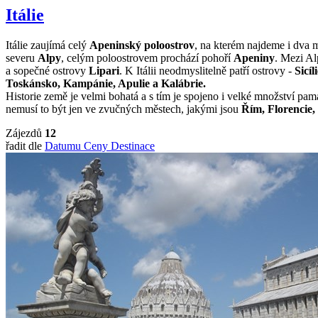
Itálie
Itálie zaujímá celý
Apeninský poloostrov
, na kterém najdeme i dva 
severu
Alpy
, celým poloostrovem prochází pohoří
Apeniny
. Mezi Al
a sopečné ostrovy
Lipari
. K Itálii neodmyslitelně patří ostrovy -
Sicíl
Toskánsko, Kampánie, Apulie a Kalábrie.
Historie země je velmi bohatá a s tím je spojeno i velké množství p
nemusí to být jen ve zvučných městech, jakými jsou
Řím, Florencie,
Zájezdů
12
řadit dle
Datumu
Ceny
Destinace