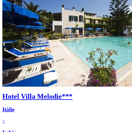
Hotel Villa Melodie***
Itálie
>