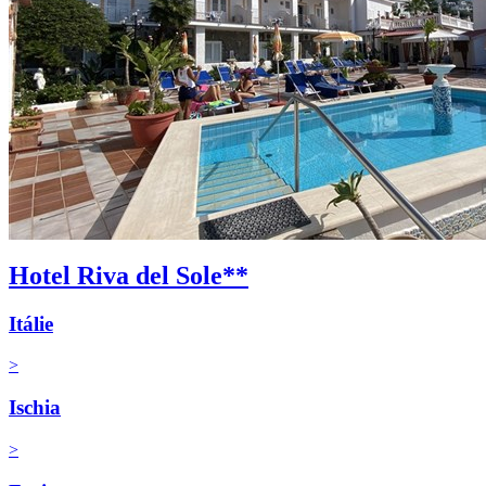
Hotel Riva del Sole**
Itálie
>
Ischia
>