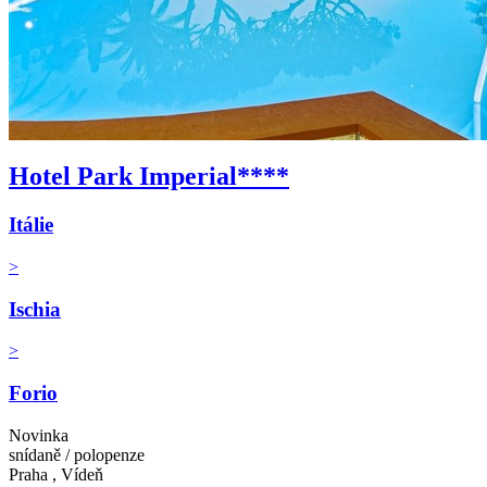
Hotel Park Imperial****
Itálie
>
Ischia
>
Forio
Novinka
snídaně / polopenze
Praha , Vídeň