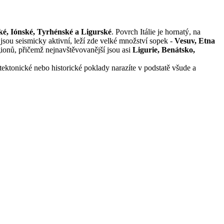
ké, Iónské, Tyrhénské a Ligurské
. Povrch Itálie je hornatý, na
 jsou seismicky aktivní, leží zde velké množství sopek -
Vesuv, Etna
gionů, přičemž nejnavštěvovanější jsou asi
Ligurie, Benátsko,
tektonické nebo historické poklady narazíte v podstatě všude a