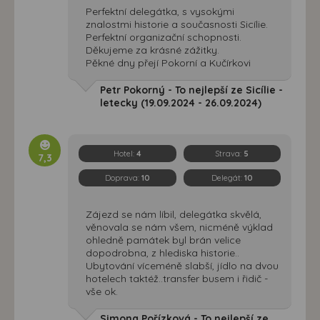
Perfektní delegátka, s vysokými
znalostmi historie a současnosti Sicílie.
Perfektní organizační schopnosti.
Děkujeme za krásné zážitky.
Pěkné dny přejí Pokorní a Kučírkovi
Petr Pokorný - To nejlepší ze Sicílie -
letecky (19.09.2024 - 26.09.2024)
Hotel:
4
Strava:
5
7,3
Doprava:
10
Delegát:
10
Zájezd se nám líbil, delegátka skvělá,
věnovala se nám všem, nicméně výklad
ohledně památek byl brán velice
dopodrobna, z hlediska historie..
Ubytování víceméně slabší, jídlo na dvou
hotelech taktéž..transfer busem i řidič -
vše ok.
Simona Pořízková - To nejlepší ze