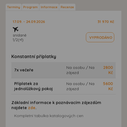
Termíny
Program
Informace
Recenze
17.09. - 24.09.2026
31 970 Kč
snídaně
VYPRODÁNO
1/2(+1)
Konstantní příplatky
Na osobu / Na
2800
7x večeře
zájezd
Kč
Příplatek za
Na osobu / Na
5600
jednolůžkový pokoj
zájezd
Kč
Základní informace k poznávacím zájezdům
najdete
zde
.
Kompletní tabulka katalogových cen