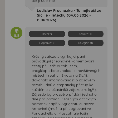
tak ji udělíme.
Ladislav Procházka - To nejlepší ze
Sicílie - letecky (04.06.2026 -
11.06.2026)
Hotel:
9
Strava:
8
8,8
Doprava:
8
Delegát:
10
Krásný zájezd s vynikající paní
průvodkyní (neúnavné komentování
cesty při jízdě autobusem,
encyklopedické znalosti o navštívených
místech i reáliích života na Sicílii,
dokonalá informovanost o časovém
rozvrhu dnů a empatický přístup ke
každému z účastníků zájezdu -díky!!!).
Zájezdu by prospělo přidání jednoho
dne pro poznání úžasných antických
památek např. v Agrigentu a Piazze
Armerině (možná při ubytování ve
Fondachello di Mascali, ale tuším
časovou podmíněnost s odletem z