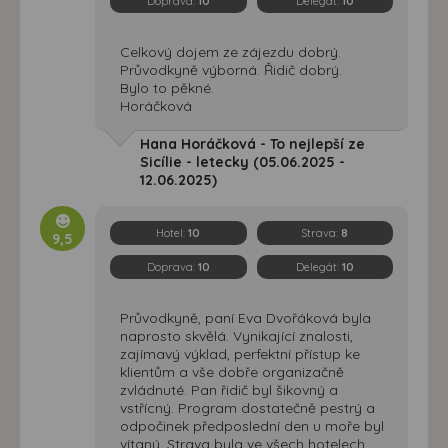
Doprava:
10
Delegát:
10
Celkový dojem ze zájezdu dobrý.
Průvodkyně výborná. Řidič dobrý.
Bylo to pěkné.
Horáčková
Hana Horáčková - To nejlepší ze
Sicílie - letecky (05.06.2025 -
12.06.2025)
Hotel:
10
Strava:
8
9,5
Doprava:
10
Delegát:
10
Průvodkyně, paní Eva Dvořáková byla
naprosto skvělá. Vynikající znalosti,
zajímavý výklad, perfektní přístup ke
klientům a vše dobře organizačně
zvládnuté. Pan řidič byl šikovný a
vstřícný. Program dostatečně pestrý a
odpočinek předposlední den u moře byl
vítaný. Strava byla ve všech hotelech