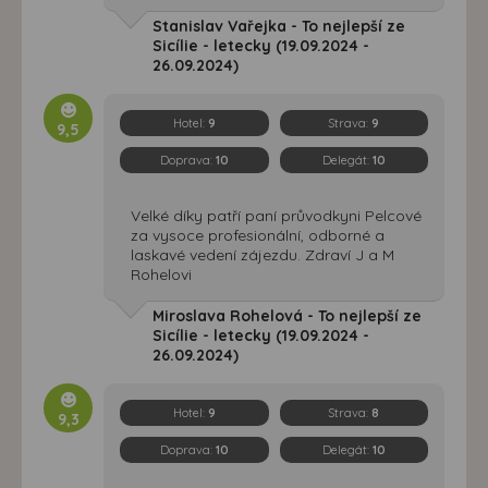
Stanislav Vařejka - To nejlepší ze
Sicílie - letecky (19.09.2024 -
26.09.2024)
Hotel:
9
Strava:
9
9,5
Doprava:
10
Delegát:
10
Velké díky patří paní průvodkyni Pelcové
za vysoce profesionální, odborné a
laskavé vedení zájezdu. Zdraví J a M
Rohelovi
Miroslava Rohelová - To nejlepší ze
Sicílie - letecky (19.09.2024 -
26.09.2024)
Hotel:
9
Strava:
8
9,3
Doprava:
10
Delegát:
10