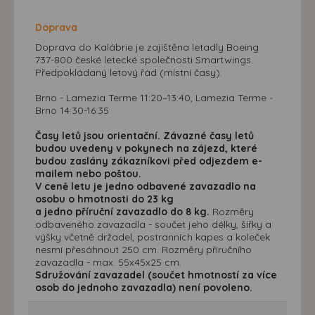
Doprava
Doprava do Kalábrie je zajištěna letadly Boeing
737-800 české letecké společnosti Smartwings.
Předpokládaný letový řád (místní časy):
Brno - Lamezia Terme 11:20–13:40, Lamezia Terme -
Brno 14:30-16:35
Časy letů jsou orientační. Závazné časy letů
budou uvedeny v pokynech na zájezd, které
budou zaslány zákazníkovi před odjezdem e-
mailem nebo poštou.
V ceně letu je jedno odbavené zavazadlo na
osobu o hmotnosti do 23 kg
a jedno příruční zavazadlo do 8 kg.
Rozměry
odbaveného zavazadla - součet jeho délky, šířky a
výšky včetně držadel, postranních kapes a koleček
nesmí přesáhnout 250 cm. Rozměry příručního
zavazadla - max. 55x45x25 cm.
Sdružování zavazadel (součet hmotností za více
osob do jednoho zavazadla) není povoleno.