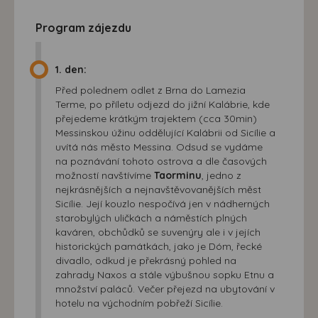
Program zájezdu
1. den:
Před polednem odlet z Brna do Lamezia
Terme, po příletu odjezd do jižní Kalábrie, kde
přejedeme krátkým trajektem (cca 30min)
Messinskou úžinu oddělující Kalábrii od Sicílie a
uvítá nás město Messina. Odsud se vydáme
na poznávání tohoto ostrova a dle časových
možností navštívíme
Taorminu
, jedno z
nejkrásnějších a nejnavštěvovanějších měst
Sicílie. Její kouzlo nespočívá jen v nádherných
starobylých uličkách a náměstích plných
kaváren, obchůdků se suvenýry ale i v jejích
historických památkách, jako je Dóm, řecké
divadlo, odkud je překrásný pohled na
zahrady Naxos a stále výbušnou sopku Etnu a
množství paláců. Večer přejezd na ubytování v
hotelu na východním pobřeží Sicílie.