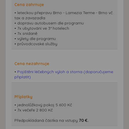
Cena zahrnuje
• leteckou přepravu Brno - Lamezia Terme - Brno vč.
tax a zavazadla
• dopravu autobusem dle programu
• 7x ubytování ve 3* hotelech
• 7x snídaně
• výlety dle programu
• průvodcovské služby
Cena nezahrnuje
•
Pojištění léčebných výloh a storna (doporučujeme
připlatit)
Příplatky
• jednolůžkový pokoj 5 600 Kč
• 7x večeře 2 800 Kč
Předpokládaná částka na vstupy
70 €.