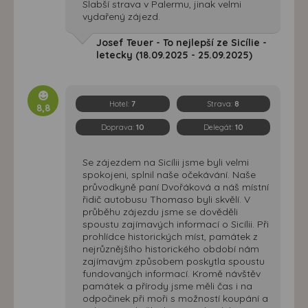
Slabší strava v Palermu, jinak velmi
vydařený zájezd.
Josef Teuer - To nejlepší ze Sicílie -
letecky (18.09.2025 - 25.09.2025)
Hotel:
7
Strava:
8
8,8
Doprava:
10
Delegát:
10
Se zájezdem na Sicílii jsme byli velmi
spokojeni, splnil naše očekávání. Naše
průvodkyně paní Dvořáková a náš místní
řidič autobusu Thomaso byli skvělí. V
průběhu zájezdu jsme se dověděli
spoustu zajímavých informací o Sicílii. Při
prohlídce historických míst, památek z
nejrůznějšího historického období nám
zajímavým způsobem poskytla spoustu
fundovaných informací. Kromě návštěv
památek a přírody jsme měli čas i na
odpočinek při moři s možností koupání a