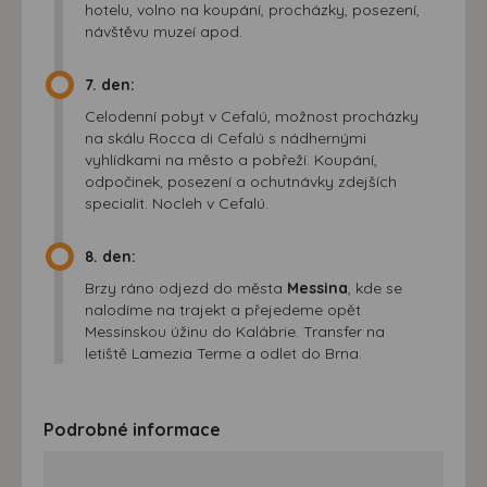
hotelu, volno na koupání, procházky, posezení,
návštěvu muzeí apod.
7. den:
Celodenní pobyt v Cefalú, možnost procházky
na skálu Rocca di Cefalú s nádhernými
vyhlídkami na město a pobřeží. Koupání,
odpočinek, posezení a ochutnávky zdejších
specialit. Nocleh v Cefalú.
8. den:
Brzy ráno odjezd do města
Messina
, kde se
nalodíme na trajekt a přejedeme opět
Messinskou úžinu do Kalábrie. Transfer na
letiště Lamezia Terme a odlet do Brna.
Podrobné informace