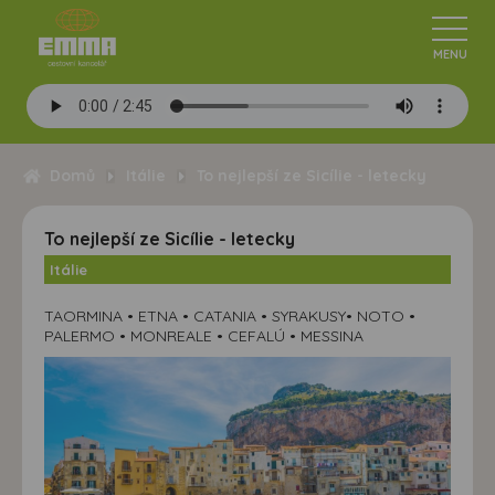
Domů
Itálie
To nejlepší ze Sicílie - letecky
To nejlepší ze Sicílie - letecky
Itálie
TAORMINA • ETNA • CATANIA • SYRAKUSY• NOTO •
PALERMO • MONREALE • CEFALÚ • MESSINA