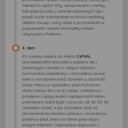
náměstí s rybími trhy, restauracemi i stánky,
kde připraví jídlo z čerstvě nalovených ryb i
plodů moře. Individuálně možnost návštěvy
dalších muzejí, volný večer k procházkám a
poznáváním večerní atmosféry města.
Ubytování v Palermu.
6. den:
Po snídani odjezd do města
Cefalú
,
dovolenkového letoviska s plážemi ale i
historickým centrem s úzkými uličkami,
normanskou katedrálou i atmosférou pravé
Itálie s množstvím barů, kaváren a obchodů.
Staré město je vystavěno pod mohutnou
skalní stěnou Rocca di Cefalú. Unikátní je i
prádelna z doby Arabů napájená přírodním
pramenem, která byla v provozu až do 50. let
minulého století. A po schodech dolů se
dostaneme ke starému přístavu i na krásnou
písečnou pláž, která se táhne pod celým
starým městem. Odpoledne ubytování v