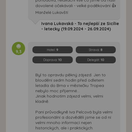
dovolené očekávali - velké poděkování 👍
Manželé Lukavští
Ivana Lukavská - To nejlepší ze Sicílie
- letecky (19.09.2024 - 26.09.2024)
Hotel:
9
Strava:
8
9,3
Doprava:
10
Delegát:
10
Byl to opravdu pěkný zájezd. Jen to
bloudění sedm hodin před odletem
letadla do Brna v městečku Tropea
nebylo moc příjemné...
Jinak hodnotím zájezd velmi, velmi
kladně.
Paní průvodkyně Iva Pelcová byla velmi
profesionální a dozvěděli jsme se od ní
velmi mnoho informací nejen
historických, ale i praktických.