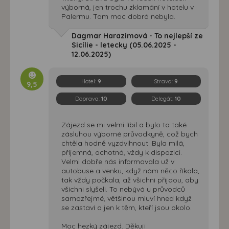
výborná, jen trochu zklamání v hotelu v
Palermu. Tam moc dobrá nebyla.
Dagmar Harazimová - To nejlepší ze
Sicílie - letecky (05.06.2025 -
12.06.2025)
Hotel:
9
Strava:
9
9,5
Doprava:
10
Delegát:
10
Zájezd se mi velmi líbil a bylo to také
zásluhou výborné průvodkyně, což bych
chtěla hodně vyzdvihnout. Byla milá,
příjemná, ochotná, vždy k dispozici.
Velmi dobře nás informovala už v
autobuse a venku, když nám něco říkala,
tak vždy počkala, až všichni přijdou, aby
všichni slyšeli. To nebývá u průvodců
samozřejmé, většinou mluví hned když
se zastaví a jen k těm, kteří jsou okolo.
Moc hezký zájezd. Děkuji