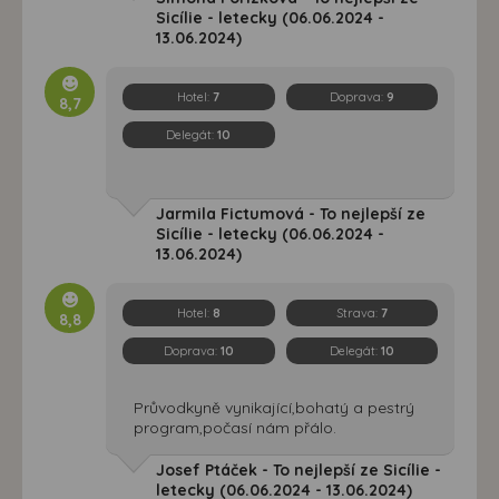
Sicílie - letecky (06.06.2024 -
13.06.2024)
Hotel:
7
Doprava:
9
8,7
Delegát:
10
Jarmila Fictumová - To nejlepší ze
Sicílie - letecky (06.06.2024 -
13.06.2024)
Hotel:
8
Strava:
7
8,8
Doprava:
10
Delegát:
10
Průvodkyně vynikající,bohatý a pestrý
program,počasí nám přálo.
Josef Ptáček - To nejlepší ze Sicílie -
letecky (06.06.2024 - 13.06.2024)