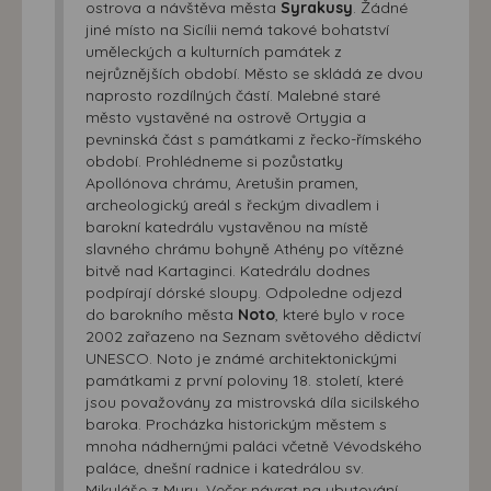
ostrova a návštěva města
Syrakusy
. Žádné
jiné místo na Sicílii nemá takové bohatství
uměleckých a kulturních památek z
nejrůznějších období. Město se skládá ze dvou
naprosto rozdílných částí. Malebné staré
město vystavěné na ostrově Ortygia a
pevninská část s památkami z řecko-římského
období. Prohlédneme si pozůstatky
Apollónova chrámu, Aretušin pramen,
archeologický areál s řeckým divadlem i
barokní katedrálu vystavěnou na místě
slavného chrámu bohyně Athény po vítězné
bitvě nad Kartaginci. Katedrálu dodnes
podpírají dórské sloupy. Odpoledne odjezd
do barokního města
Noto
, které bylo v roce
2002 zařazeno na Seznam světového dědictví
UNESCO. Noto je známé architektonickými
památkami z první poloviny 18. století, které
jsou považovány za mistrovská díla sicilského
baroka. Procházka historickým městem s
mnoha nádhernými paláci včetně Vévodského
paláce, dnešní radnice i katedrálou sv.
Mikuláše z Myry. Večer návrat na ubytování.