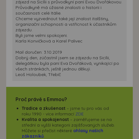
zájezd na Sicílii s průvodkyní paní Evou Dvořákovou.
Průvodkyně má úžasné znalosti o historii i
současnosti celé Itálie.
Chceme vyzvednout také její znalost italštiny,
organizační schopnosti a vstřícnost k účastníkům
zájezdu.
Byli jsme velmi spokojeni.
Karla Konvičková a Karel Palivec
Mail doručen: 3.10.2019
Dobrý den, zúčastnil jsem se zájezdu na Sicílii,
delegátkou byla paní Eva Dvořáková, vynikající po
všech stránkách, ještě jednou děkuji.
Leoš Holoubek, Třebíč
Proč právě s Emmou?
Tradice a zkušenost
– jsme tu pro vás od
roku 1990 - více informací
ZDE
Kvalita a spokojenost
– zaměřujeme se na
střední a vyšší kategorii zajišťovaných služeb.
Můžete si přečíst některé
ohlasy našich
zákazníků
.