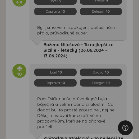
Hotel:
9
Strava:
9
9,5
Doprava:
10
Delegát:
10
Byli jsme velmi spokojeni, počasí nám
přálo, průvodkyně super.
Božena Milošová - To nejlepší ze
Sicílie - letecky (06.06.2024 -
13.06.2024)
Hotel:
10
Strava:
10
10
Doprava:
10
Delegát:
10
Paní Evička naše průvodkyně byla
báječná a velmi nabitá znalostmi. Co
dodat byl to prostě zájezd nej, nej nej.
Děkuji cestovní kanceláři, všem
pracovníkům, kteří se na přípravě
podíleli.
Květoslava Střelcová - To nejlepší ze