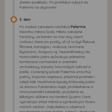
zlatém podkladu. Po prohlídce odjezd do
Palerma na ubytování.
5. den:
Po snídani celodenní návštěva
Palerma
,
hlavního města Sicílie. Město založené
Féničany, ve kterém se mísí vlivy všech
civilizací, které jím prošly, ať už to byli Řekové,
Římané, Kartaginci, Arabové, Normané,
Byzantinci, Aragonci aj. Nezaměnitelný ráz
historického jádra způsobuje jedinečná
kombinace normanské a orientální
architektury, baroka, historických zahrad a
parků. Cizokrajný půvab Palerma umocňují
palmy, tropická vegetace, příjemné podnebí i
zdejší lidé. Navštívíme bývalý Královský palác
se slavnou Palatinskou kaplí, prohlédneme si
mionumentální katedrálu, projdeme se
klikatými uličkami na náměstí Quatro Canti,
vyznačující střed města a symbolizující čtvero
ročních období. Odpoledne si užijeme k
procházkám kolem fontán, paláců i drobných