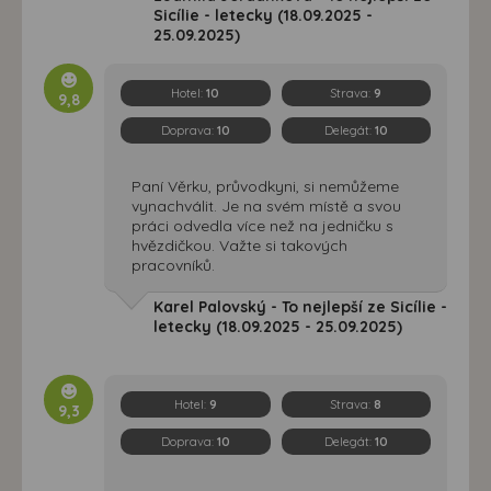
Sicílie - letecky (18.09.2025 -
25.09.2025)
Hotel:
10
Strava:
9
9,8
Doprava:
10
Delegát:
10
Paní Věrku, průvodkyni, si nemůžeme
vynachválit. Je na svém místě a svou
práci odvedla více než na jedničku s
hvězdičkou. Važte si takových
pracovníků.
Karel Palovský - To nejlepší ze Sicílie -
letecky (18.09.2025 - 25.09.2025)
Hotel:
9
Strava:
8
9,3
Doprava:
10
Delegát:
10