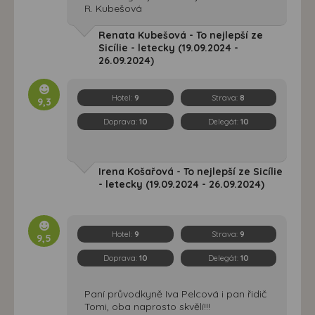
R. Kubešová
Renata Kubešová - To nejlepší ze
Sicílie - letecky (19.09.2024 -
26.09.2024)
Hotel:
9
Strava:
8
9,3
Doprava:
10
Delegát:
10
Irena Košařová - To nejlepší ze Sicílie
- letecky (19.09.2024 - 26.09.2024)
Hotel:
9
Strava:
9
9,5
Doprava:
10
Delegát:
10
Paní průvodkyně Iva Pelcová i pan řidič
Tomi, oba naprosto skvělí!!!