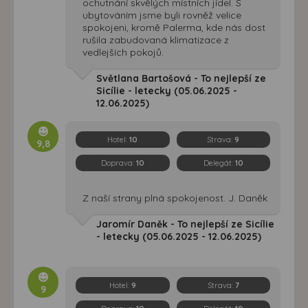
ochutnání skvělých místních jídel. S
ubytováním jsme byli rovněž velice
spokojeni, kromě Palerma, kde nás dost
rušila zabudovaná klimatizace z
vedlejších pokojů.
Světlana Bartošová - To nejlepší ze
Sicílie - letecky (05.06.2025 -
12.06.2025)
Hotel:
10
Strava:
9
9,8
Doprava:
10
Delegát:
10
Z naší strany plná spokojenost. J. Daněk
Jaromír Daněk - To nejlepší ze Sicílie
- letecky (05.06.2025 - 12.06.2025)
Hotel:
9
Strava:
7
9