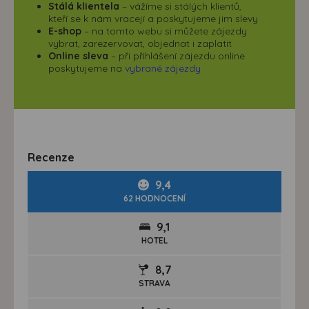
Stálá klientela
– vážíme si stálých klientů,
kteří se k nám vracejí a poskytujeme jim slevy
E-shop
– na tomto webu si můžete zájezdy
vybrat, zarezervovat, objednat i zaplatit
Online sleva
– při přihlášení zájezdu online
poskytujeme na
vybrané zájezdy
Recenze
9,4
62 HODNOCENÍ
9,1
HOTEL
8,7
STRAVA