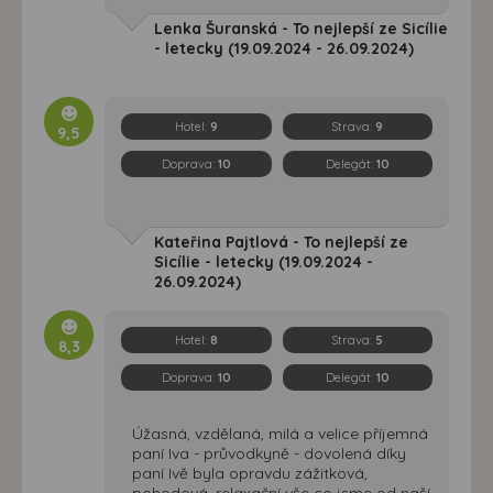
Lenka Šuranská - To nejlepší ze Sicílie
- letecky (19.09.2024 - 26.09.2024)
Hotel:
9
Strava:
9
9,5
Doprava:
10
Delegát:
10
Kateřina Pajtlová - To nejlepší ze
Sicílie - letecky (19.09.2024 -
26.09.2024)
Hotel:
8
Strava:
5
8,3
Doprava:
10
Delegát:
10
Úžasná, vzdělaná, milá a velice příjemná
paní Iva - průvodkyně - dovolená díky
paní Ivě byla opravdu zážitková,
pohodová, relaxační vše co jsme od naší