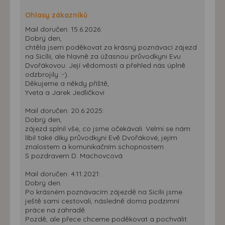
Ohlasy zákazníků
Mail doručen: 15.6.2026:
Dobrý den,
chtěla jsem poděkovat za krásný poznávací zájezd
na Sicílii, ale hlavně za úžasnou průvodkyni Evu
Dvořákovou. Její vědomosti a přehled nás úplně
odzbrojily :-).
Děkujeme a někdy příště,
Yveta a Jarek Jedličkovi
Mail doručen: 20.6.2025:
Dobrý den,
zájezd splnil vše, co jsme očekávali. Velmi se nám
líbil také díky průvodkyni Evě Dvořákové, jejím
znalostem a komunikačním schopnostem.
S pozdravem D. Machovcová
Mail doručen: 4.11.2021:
Dobrý den.
Po krásném poznávacím zájezdě na Sicílii jsme
ještě sami cestovali, následně doma podzimní
práce na zahradě.
Pozdě, ale přece chceme poděkovat a pochválit