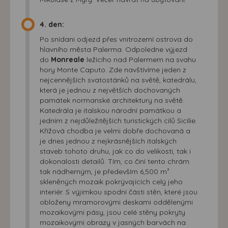
4. den:
Po snídani odjezd přes vnitrozemí ostrova do
hlavního města Palerma. Odpoledne výjezd
do
Monreale
ležícího nad Palermem na svahu
hory Monte Caputo. Zde navštívíme jeden z
nejcennějších svatostánků na světě, katedrálu,
která je jednou z největších dochovaných
památek normanské architektury na světě.
Katedrála je italskou národní památkou a
jedním z nejdůležitějších turistických cílů Sicílie.
Křížová chodba je velmi dobře dochovaná a
je dnes jednou z nejkrásnějších italských
staveb tohoto druhu, jak co do velikosti, tak i
dokonalosti detailů. Tím, co činí tento chrám
tak nádherným, je především 6,500 m²
skleněných mozaik pokrývajících celý jeho
interiér. S výjimkou spodní části stěn, které jsou
obloženy mramorovými deskami oddělenými
mozaikovými pásy, jsou celé stěny pokryty
mozaikovými obrazy v jasných barvách na