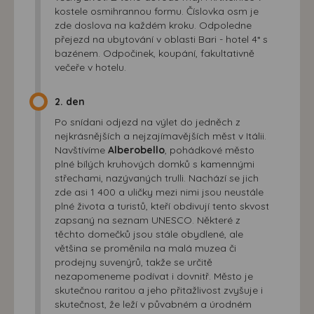
kostele osmihrannou formu. Číslovka osm je
zde doslova na každém kroku. Odpoledne
přejezd na ubytování v oblasti Bari - hotel 4* s
bazénem. Odpočinek, koupání, fakultativně
večeře v hotelu.
2. den
Po snídani odjezd na výlet do jedněch z
nejkrásnějších a nejzajímavějších měst v Itálii.
Navštívíme
Alberobello
, pohádkové město
plné bílých kruhových domků s kamennými
střechami, nazývaných trulli. Nachází se jich
zde asi 1 400 a uličky mezi nimi jsou neustále
plné života a turistů, kteří obdivují tento skvost
zapsaný na seznam UNESCO. Některé z
těchto domečků jsou stále obydlené, ale
většina se proměnila na malá muzea či
prodejny suvenýrů, takže se určitě
nezapomeneme podívat i dovnitř. Město je
skutečnou raritou a jeho přitažlivost zvyšuje i
skutečnost, že leží v půvabném a úrodném