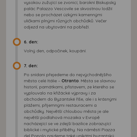
vysokou zužující se zvonicí, barokní Biskupský
palác Palazzo Vescovile se skvostnou lodžií
nebo se procházet úzkými kamennými
uličkami plnými různých obchůdků. Večer
odjezd na ubytování na pobřeží.
6. den:
Volný den, odpočinek, koupání.
7. den:
Po snídani přejedeme do nejvýchodnějšího
města celé Itálie –
Otranto
. Města se slavnou
historií, památkami, přístavem, ze kterého se
vyplouvalo na křižácké výpravy i za
obchodem do Byzantské říše, ale i s krásnými
plážemi, příjemnými restauracemi a
obchůdky. Největší chloubou města je ale
největší podlahová mozaika v Evropě
nacházející se ve zdejší bazilice zobrazující
biblické i mytické příběhy. Na náměstí Piazza
del Popolo najdeme také unikátní byzantský