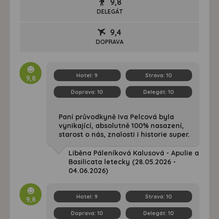
9,8
DELEGÁT
9,4
DOPRAVA
Hotel:
9
Strava:
10
9,8
Doprava:
10
Delegát:
10
Paní průvodkyně Iva Pelcová byla
vynikající, absolutně 100% nasazení,
starost o nás, znalosti i historie super.
Liběna Páleníková Kalusová - Apulie a
Basilicata letecky (28.05.2026 -
04.06.2026)
Hotel:
9
Strava:
10
9,8
Doprava:
10
Delegát:
10