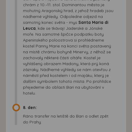
chrám z 10.–11. stol. Dominantou města je
mohutný Aragonský hrad, z jehož hradeb jsou
nádherné výhledy. Odpoledne odjezd na
samotný konec světa - mys
Santa Maria di
Leuca
, kde se tkávají Jaderské a Jónské
moře. Na samotné špičce podpatku boty
Apeninského poloostrova si prohlédneme
kostel Panny Marie na konci světa postavený
na místě chrámu bohyně Minervy, z něhož se
zachovaly některé části oltáře. Kostel je
vyhlášený obrazem Madony, která prý koná
zázraky. Nádherné výhledy se nám otevřou z
náměstí před kostelem i od majáku, který je
dalším symbolem tohoto místa. Po prohlídce
přejedeme do oblasti Bari na ubytování v
hotelu.
8. den:
Ráno transfer na letiště do Bari a odlet zpět
do Prahy.