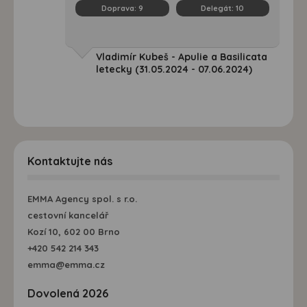
Doprava:
9
Delegát:
10
Vladimír Kubeš - Apulie a Basilicata
letecky (31.05.2024 - 07.06.2024)
Kontaktujte nás
EMMA Agency spol. s r.o.
cestovní kancelář
Kozí 10, 602 00 Brno
+420 542 214 343
emma@emma.cz
Dovolená 2026