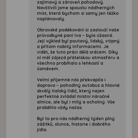
zajímavý a zároveň pohodový.
Navštívili jsme spoustu nádherných
míst, která bychom si samy jen těžko
naplánovaly.
Obrovské poděkování si zaslouží naše
průvodkyně paní Iva – byla úžasná.
Její výklad byl poutavý, lidský, vtipný
a přitom nabitý informacemi. Je
vidět, že tuto práci dělá srdcem. Díky
ní měl zájezd přátelskou atmosféru a
všechno probíhalo s lehkostí a
úsměvem.
Velmi příjemně nás překvapila i
doprava – pohodlný autobus a hlavně
skvělý italský řidič, který nejen
perfektně zvládal místní náročné
silnice, ale byl i milý a ochotný. Vše
proběhlo vždy načas.
Byl to pro nás nádherný týden plný
zážitků, slunce, historie i dobrého
jídla.