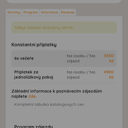
Termíny
Program
Informace
Recenze
Nebyl nalezen dostupný termín.
Konstantní příplatky
Na osobu / Na
3300
6x večeře
zájezd
Kč
Příplatek za
Na osobu / Na
4900
jednolůžkový pokoj
zájezd
Kč
Základní informace k poznávacím zájezdům
najdete
zde
.
Kompletní tabulka katalogových cen
Program zájezdu