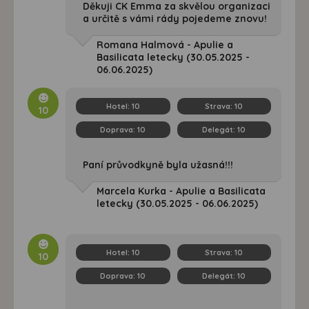
Děkuji CK Emma za skvělou organizaci
a určitě s vámi rády pojedeme znovu!
Romana Halmová - Apulie a
Basilicata letecky (30.05.2025 -
06.06.2025)
Hotel:
10
Strava:
10
10
Doprava:
10
Delegát:
10
Paní průvodkyně byla užasná!!!
Marcela Kurka - Apulie a Basilicata
letecky (30.05.2025 - 06.06.2025)
Hotel:
10
Strava:
10
10
Doprava:
10
Delegát:
10