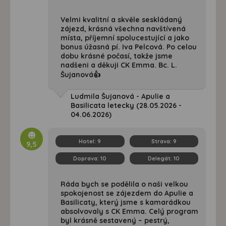
Velmi kvalitní a skvěle seskládaný
zájezd, krásná všechna navštívená
místa, příjemní spolucestující a jako
bonus úžasná pí. Iva Pelcová. Po celou
dobu krásné počasí, takže jsme
nadšeni a děkuji CK Emma. Bc. L.
Šujanová👍
Ludmila Šujanová - Apulie a
Basilicata letecky (28.05.2026 -
04.06.2026)
Hotel:
9
Strava:
9
9,5
Doprava:
10
Delegát:
10
Ráda bych se podělila o naši velkou
spokojenost se zájezdem do Apulie a
Basilicaty, který jsme s kamarádkou
absolvovaly s CK Emma. Celý program
byl krásně sestavený – pestrý,