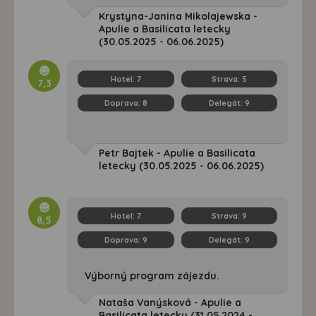
Krystyna-Janina Mikolajewska -
Apulie a Basilicata letecky
(30.05.2025 - 06.06.2025)
Hotel:
7
Strava:
5
7,3
Doprava:
8
Delegát:
9
Petr Bajtek - Apulie a Basilicata
letecky (30.05.2025 - 06.06.2025)
Hotel:
7
Strava:
9
8,5
Doprava:
9
Delegát:
9
Výborný program zájezdu.
Nataša Vanýsková - Apulie a
Basilicata letecky (31.05.2024 -