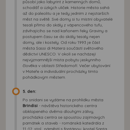
působí jako labyrint z kamenných domů,
schodišť a úzkých uliček. Historie města sahá
až do paleolitu a je tedy jedním z nejstarších
měst na světě. Své domy si tu místní obyvatelé
tesali přímo do skály z vápencového tufu,
zdvihajícího se nad kaňonem řeky Graviny a
postupem času se do skály tesaly nejen
domy, ale i kostely. Od roku 1993 je část
města Sassi di Matera součástí světového
dědictví UNESCO. V okolí se nacházejí
nejvýznamnější místa pobytu jeskynního
člověka v oblasti Středomoří. Večer ubytování
v Mateře a individuální procházky tímto
pohádkovým městem.
5. den:
Po snídani se vydáme na prohlídku města
Brindisi
- návštěva historického centra
obklopeného dvěma dlouhými zálivy,
procházka centra se spoustou zajímavých
památek a staveb - románská katedrála z
11.-12. stol., náměstí s fontánou, kostel Santa