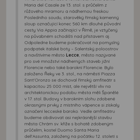
Maria del Casale ze 13. stol. s průčelím z
růžového mramoru a nádhernou freskou
Posledního soudu, starověký římský kamenný
sloup označující konec 560 km dlouhé původní
cesty Via Appia začínající v Římě, je vztyčený
na půvabném schodišti nad přístavem aj.
Odpoledne budeme pokračovat na pomyslný
podpatek italské boty – Salentský poloostrov
a navštívíme město
Lecce
, město nazývané
pro své množství nádherných staveb jižní
Florencie nebo také barokní Florencie. Bylo
založeno Řeky ve 3. stol., na náměstí Piazza
Sant'Oronzo se dochoval římský amfiteátr s
kapacitou 25 000 míst, ale největší vliv na
architektonickou podobu města měli Španělé
v 17. stol. Budovy v barokním slohu zdobené
okrasnými prvky z místního vápence si získaly
označení lecceské baroko. Vedle amfiteátru
budeme obdivovat asi nejkrásnější stavbu
města Chrám sv. kříže s bohatě zdobeným
průčelím, kostel Duomo Santa Maria
dell'Assunta, založený na počátku 12. století s