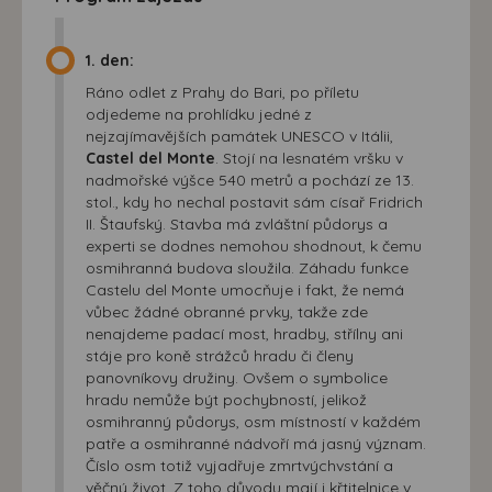
1. den:
Ráno odlet z Prahy do Bari, po příletu
odjedeme na prohlídku jedné z
nejzajímavějších památek UNESCO v Itálii,
Castel del Monte
. Stojí na lesnatém vršku v
nadmořské výšce 540 metrů a pochází ze 13.
stol., kdy ho nechal postavit sám císař Fridrich
II. Štaufský. Stavba má zvláštní půdorys a
experti se dodnes nemohou shodnout, k čemu
osmihranná budova sloužila. Záhadu funkce
Castelu del Monte umocňuje i fakt, že nemá
vůbec žádné obranné prvky, takže zde
nenajdeme padací most, hradby, střílny ani
stáje pro koně strážců hradu či členy
panovníkovy družiny. Ovšem o symbolice
hradu nemůže být pochybností, jelikož
osmihranný půdorys, osm místností v každém
patře a osmihranné nádvoří má jasný význam.
Číslo osm totiž vyjadřuje zmrtvýchvstání a
věčný život. Z toho důvodu mají i křtitelnice v