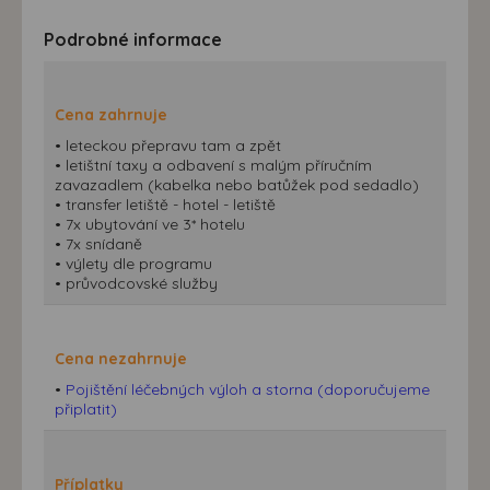
Podrobné informace
Cena zahrnuje
• leteckou přepravu tam a zpět
• letištní taxy a odbavení s malým příručním
zavazadlem (kabelka nebo batůžek pod sedadlo)
• transfer letiště - hotel - letiště
• 7x ubytování ve 3* hotelu
• 7x snídaně
• výlety dle programu
• průvodcovské služby
Cena nezahrnuje
•
Pojištění léčebných výloh a storna (doporučujeme
připlatit)
Příplatky