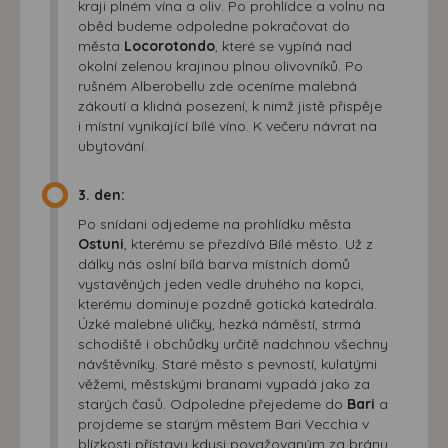
kraji plném vína a oliv. Po prohlídce a volnu na
oběd budeme odpoledne pokračovat do
města
Locorotondo
, které se vypíná nad
okolní zelenou krajinou plnou olivovníků. Po
rušném Alberobellu zde oceníme malebná
zákoutí a klidná posezení, k nimž jistě přispěje
i místní vynikající bílé víno. K večeru návrat na
ubytování.
3. den:
Po snídani odjedeme na prohlídku města
Ostuni
, kterému se přezdívá Bílé město. Už z
dálky nás oslní bílá barva místních domů
vystavěných jeden vedle druhého na kopci,
kterému dominuje pozdně gotická katedrála.
Úzké malebné uličky, hezká náměstí, strmá
schodiště i obchůdky určitě nadchnou všechny
návštěvníky. Staré město s pevností, kulatými
věžemi, městskými branami vypadá jako za
starých časů. Odpoledne přejedeme do
Bari
a
projdeme se starým městem Bari Vecchia v
blízkosti přístavu kdysi považovaným za bránu