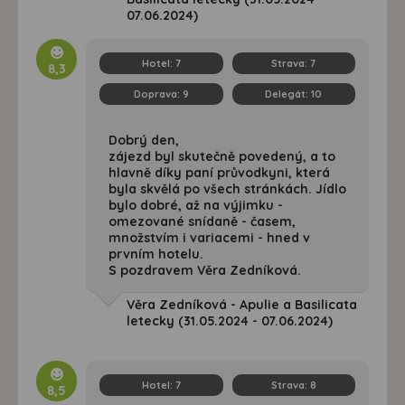
07.06.2024)
Hotel:
7
Strava:
7
8,3
Doprava:
9
Delegát:
10
Dobrý den,
zájezd byl skutečně povedený, a to
hlavně díky paní průvodkyni, která
byla skvělá po všech stránkách. Jídlo
bylo dobré, až na výjimku -
omezované snídaně - časem,
množstvím i variacemi - hned v
prvním hotelu.
S pozdravem Věra Zedníková.
Věra Zedníková - Apulie a Basilicata
letecky (31.05.2024 - 07.06.2024)
Hotel:
7
Strava:
8
8,5