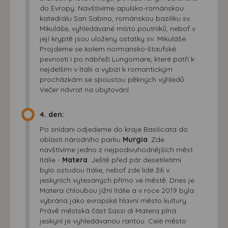
do Evropy. Navštívíme apulsko-románskou
katedrálu San Sabino, románskou baziliku sv.
Mikuláše, vyhledávané místo poutníků, neboť v
její kryptě jsou uloženy ostatky sv. Mikuláše.
Projdeme se kolem normansko-štaufské
pevnosti i po nábřeží Lungomare, které patří k
nejdelším v Itálii a vybízí k romantickým
procházkám se spoustou pěkných výhledů.
Večer návrat na ubytování.
4. den:
Po snídani odjedeme do kraje Basilicata do
oblasti národního parku
Murgia
. Zde
navštívíme jedno z nejpodivuhodnějších měst
Itálie -
Matera
. Ještě před pár desetiletími
bylo ostudou Itálie, neboť zde lidé žili v
jeskyních vytesaných přímo ve městě. Dnes je
Matera chloubou jižní Itálie a v roce 2019 byla
vybrána jako evropské hlavní město kultury.
Právě městská část Sassi di Matera plná
jeskyní je vyhledávanou raritou. Celé město