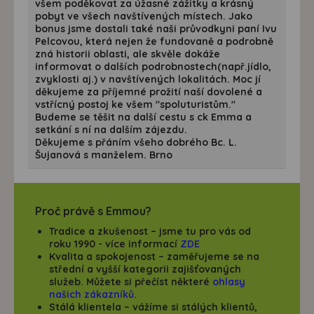
všem poděkovat za úžasné zážitky a krásný
pobyt ve všech navštívených místech. Jako
bonus jsme dostali také naši průvodkyni paní Ivu
Pelcovou, která nejen že fundovaně a podrobně
zná historii oblasti, ale skvěle dokáže
informovat o dalších podrobnostech(např.jídlo,
zvyklosti aj.) v navštívených lokalitách. Moc jí
děkujeme za příjemné prožití naší dovolené a
vstřícný postoj ke všem "spoluturistům."
Budeme se těšit na další cestu s ck Emma a
setkání s ní na dalším zájezdu.
Děkujeme s přáním všeho dobrého Bc. L.
Šujanová s manželem. Brno
Proč právě s Emmou?
Tradice a zkušenost
– jsme tu pro vás od
roku 1990 - více informací
ZDE
Kvalita a spokojenost
– zaměřujeme se na
střední a vyšší kategorii zajišťovaných
služeb. Můžete si přečíst některé
ohlasy
našich zákazníků
.
Stálá klientela
– vážíme si stálých klientů,