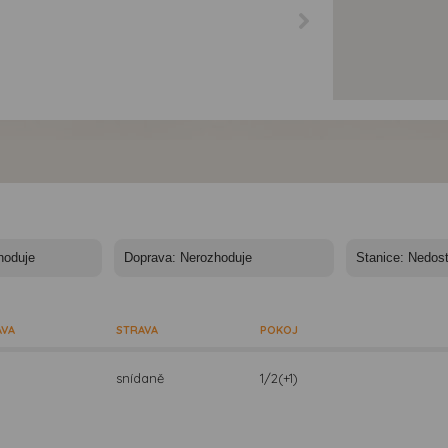
AVA
STRAVA
POKOJ
snídaně
1/2(+1)