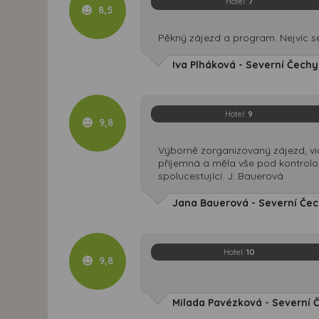
Hotel:
7
8,5
Pěkný zájezd a program. Nejvíc s
Iva Plháková - Severní Čechy
Hotel:
9
9,8
Výborně zorganizovaný zájezd, vid
příjemná a měla vše pod kontrolou. 
spolucestující. J. Bauerová
Jana Bauerová - Severní Čech
Hotel:
10
9,8
Milada Pavézková - Severní Č