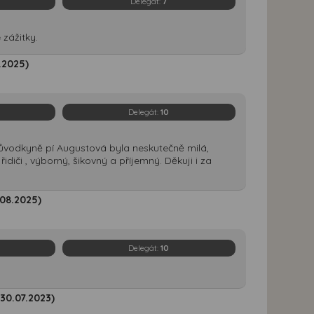
Delegát:
7
zážitky.
.2025)
Delegát:
10
růvodkyně pí Augustová byla neskutečně milá,
idiči , výborný, šikovný a příjemný. Děkuji i za
.08.2025)
Delegát:
10
30.07.2023)