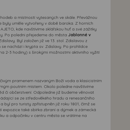
hodeb a místností vytesaných ve skále. Převážnou
zde byly uměle vytvořeny v době baroka. Z horních
AJETO, kde navštívíme sklářskou huť a své zážitky
rny. Po poledni přejedeme do města
Jablonné v
lavy. Byl založen již ve 13. stol. Zdislavou z
e nachází i krypta sv. Zdislavy. Po prohlídce
 2-3 hodiny) s širokými možnostmi aktivního vyžití
éčivým pramenem nazvaným Boží voda a klasicistním
ámým poutním místem. Okolo poledne navštívíme
d či občerstvení. Odpoledne již budeme věnovat
dající se ze středověkého hradu a renesančního
l pro turisty zpřístupněn již roku 1801, čímž se
í expozice také sbírka zbraní a dýmek a zámecká
ku a odpočinku v centru města se vrátíme na