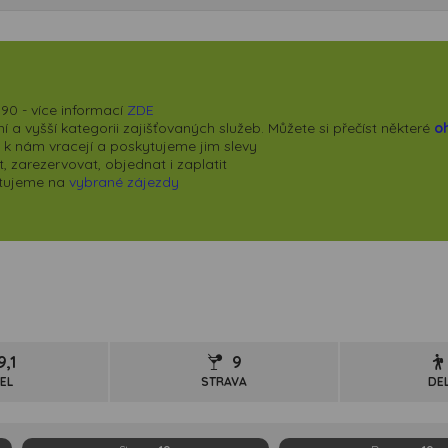
90 - více informací
ZDE
 a vyšší kategorii zajišťovaných služeb. Můžete si přečíst některé
o
se k nám vracejí a poskytujeme jim slevy
 zarezervovat, objednat i zaplatit
kytujeme na
vybrané zájezdy
9,1
9
EL
STRAVA
DE