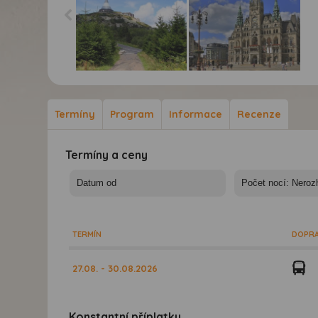
Severní Čechy - známé
Severní Čechy - známé
i neznámé krásy
i neznámé krásy
Libereckého kraje -
Libereckého kraje -
Termíny
Program
Informace
Recenze
Severní Čechy - Ještěd
Severní Čechy - Liberec
Termíny a ceny
TERMÍN
DOPR
27.08. - 30.08.2026
Konstantní příplatky