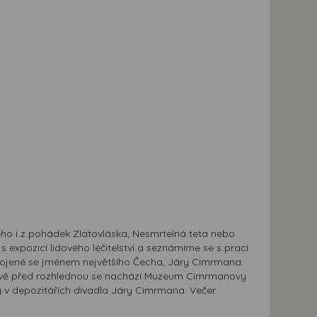
ho i z pohádek Zlatovláska, Nesmrtelná teta nebo
s expozicí lidového léčitelství a seznámíme se s prací
ojené se jménem největšího Čecha, Járy Cimrmana.
dově před rozhlednou se nachází Muzeum Cimrmanovy
y v depozitářích divadla Járy Cimrmana. Večer