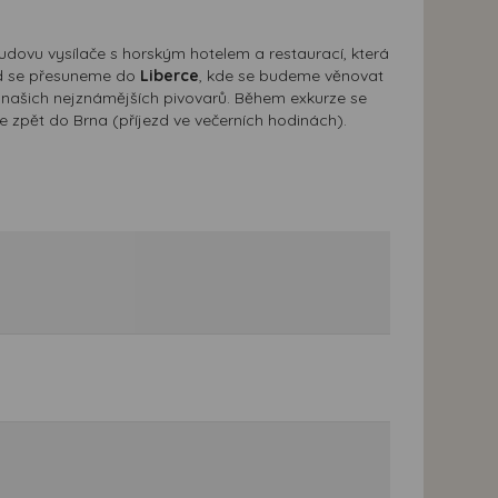
udovu vysílače s horským hotelem a restaurací, která
sud se přesuneme do
Liberce
, kde se budeme věnovat
z našich nejznámějších pivovarů. Během exkurze se
e zpět do Brna (příjezd ve večerních hodinách).