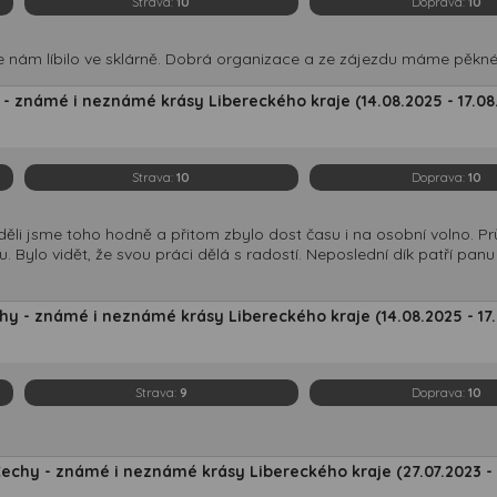
Strava:
10
Doprava:
10
e nám líbilo ve sklárně. Dobrá organizace a ze zájezdu máme pěkné 
 - známé i neznámé krásy Libereckého kraje (14.08.2025 - 17.08
Strava:
10
Doprava:
10
ěli jsme toho hodně a přitom zbylo dost času i na osobní volno. P
Bylo vidět, že svou práci dělá s radostí. Neposlední dík patří panu ř
y - známé i neznámé krásy Libereckého kraje (14.08.2025 - 17
Strava:
9
Doprava:
10
echy - známé i neznámé krásy Libereckého kraje (27.07.2023 - 