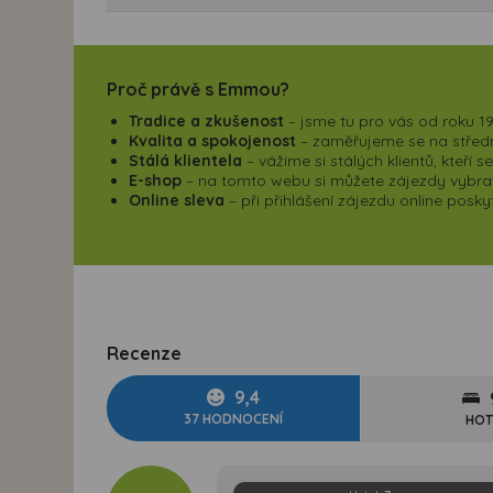
Proč právě s Emmou?
Tradice a zkušenost
– jsme tu pro vás od roku 19
Kvalita a spokojenost
– zaměřujeme se na střední
Stálá klientela
– vážíme si stálých klientů, kteří 
E-shop
– na tomto webu si můžete zájezdy vybrat,
Online sleva
– při přihlášení zájezdu online pos
Recenze
9,4
37 HODNOCENÍ
HOT