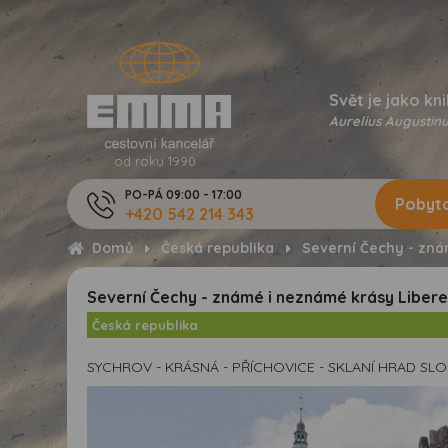
Svět je jako kni
Aurelius Augustinu
od roku 1990
PO-PÁ 09:00 - 17:00
Pobyto
+420 542 214 343
Domů
Česká republika
Severní Čechy - zná
Severní Čechy - známé i neznámé krásy Liber
Česká republika
SYCHROV - KRÁSNÁ - PŘÍCHOVICE - SKLANÍ HRAD SLOU