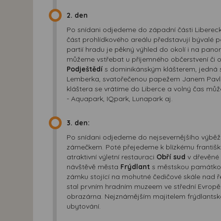
2. den
Po snídani odjedeme do západní části Liberec
část prohlídkového areálu představují bývalé po
partií hradu je pěkný výhled do okolí i na pa
můžeme vstřebat u příjemného občerstvení či o
Podještědí
s dominikánským klášterem, jedná se 
Lemberka, svatořečenou papežem Janem Pavlem I
kláštera se vrátíme do Liberce a volný čas mů
- Aquapark, IQpark, Lunapark aj.
3. den:
Po snídani odjedeme do nejsevernějšího výběž
zámečkem. Poté přejedeme k blízkému františ
atraktivní výletní restauraci
Obří sud
v dřevěné 
návštěvě města
Frýdlant
s městskou památkovo
zámku stojící na mohutné čedičové skále nad ř
stal prvním hradním muzeem ve střední Evropě
obrazárna. Nejznámějším majitelem frýdlantsk
ubytování.