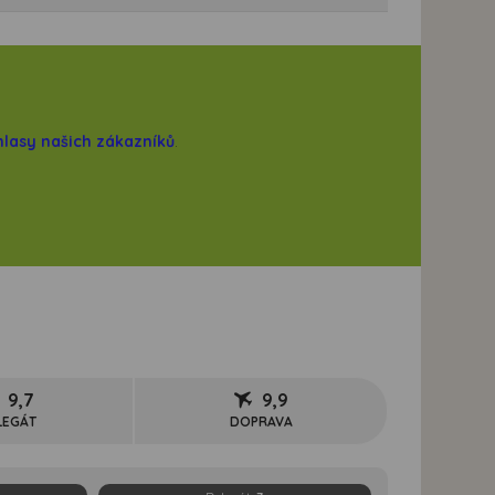
hlasy našich zákazníků
.
9,7
9,9
LEGÁT
DOPRAVA