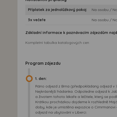
Příplatek za jednolůžkový pokoj
Na osobu / Na
3x večeře
Na osobu / Na
Základní informace k poznávacím zájezdům naj
Kompletní tabulka katalogových cen
Program zájezdu
1. den:
Ráno odjezd z Brna (předpokládaný odjezd v 
Nejkrásnější hádanka. Odpoledne odjezd k Ja
a životem tohoto lékaře a léčitele, který se po
Krátkou procházkou dojdeme k rozhledně Majá
doby, kde je umístěna expozice o Cimrmanovi a
odjezd na ubytování v Liberci.