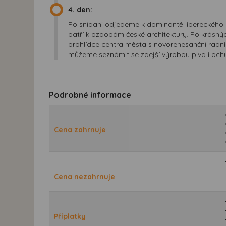
4. den:
Po snídani odjedeme k dominantě libereckého
patří k ozdobám české architektury. Po krásn
prohlídce centra města s novorenesanční rad
můžeme seznámit se zdejší výrobou piva i ochut
Podrobné informace
Cena zahrnuje
Cena nezahrnuje
Příplatky