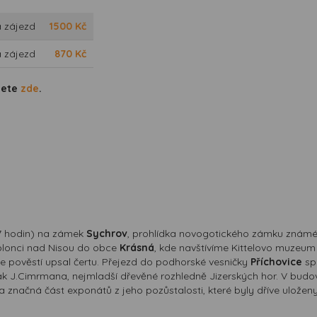
 zájezd
1500
Kč
 zájezd
870
Kč
dete
zde
.
7 hodin) na zámek
Sychrov
, prohlídka novogotického zámku známé
blonci nad Nisou do obce
Krásná
, kde navštívíme Kittelovo muzeum 
dle pověstí upsal čertu. Přejezd do podhorské vesničky
Příchovice
sp
k J.Cimrmana, nejmladší dřevěné rozhledně Jizerských hor. V bu
 značná část exponátů z jeho pozůstalosti, které byly dříve uložen