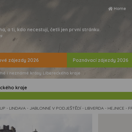
Home
ha, a ti, kdo necestují, četli jen první stránku.
s
vé zájezdy 2026
Poznávací zájezdy 2026
mé i neznámé krásy Libereckého kraje
eckého kraje
P - LINDAVA - JABLONNÉ V PODJEŠTĚDÍ - LIBVERDA - HEJNICE - FR