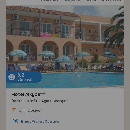
8,2
VÝBORNÉ
Hotel Alkyon***
Řecko
>
Korfu
>
Agios Georgios
all inclusive
Brno , Praha , Ostrava