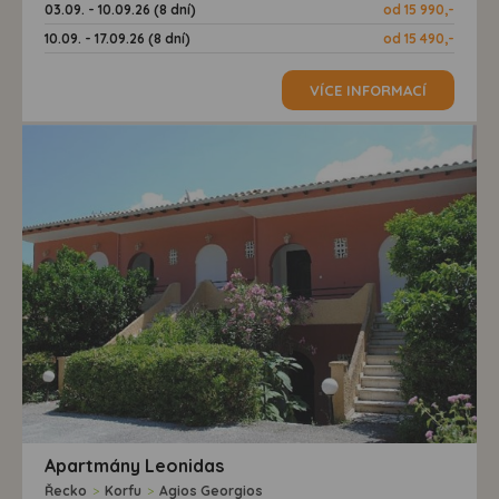
03.09. - 10.09.26 (8 dní)
od 15 990,-
máme možnost vytvářet profily založené na Vašich
10.09. - 17.09.26 (8 dní)
od 15 490,-
zájmech. Na základě těchto informací není zpravidla
možná bezprostřední identifikace uživatele. Bez vyjádření
VÍCE INFORMACÍ
souhlasu, nedojde k zobrazování obsahu a reklam
přizpůsobených Vašim zájmům.
Apartmány Leonidas
Řecko
>
Korfu
>
Agios Georgios