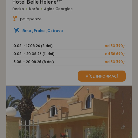
Hotel Belle Helene***
Řecko
>
Korfu
>
Agios Georgios
polopenze
Brno , Praha , Ostrava
10.08. - 17.08.26 (8 dní)
od 30 390,-
10.08. - 20.08.26 (11 dní)
od 38 690,-
13.08. - 20.08.26 (8 dní)
od 30 390,-
VÍCE INFORMACÍ