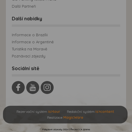
Další Partneři
Další nabídky
Informace o Brazílii
Informace o Argentině
Turistika na Moravě
Poznávací zájezdy
Sociální sítě
Rezervační systém
is>tour
Redakční systém
is>content
Realizace
MagicWare
Pobytové zájezdy 2026 | Řecko | CK Emma