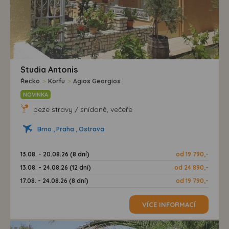
Studia Antonis
Řecko
>
Korfu
>
Agios Georgios
NOVINKA
beze stravy / snídaně, večeře
Brno , Praha , Ostrava
13.08. - 20.08.26 (8 dní)
od 19 790,-
13.08. - 24.08.26 (12 dní)
od 24 890,-
17.08. - 24.08.26 (8 dní)
od 19 790,-
VÍCE INFORMACÍ