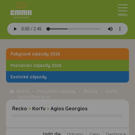
Pobytové zájezdy 2026
Poznávací zájezdy 2026
Exotické zájezdy
Domů
Pobytové zájezdy
Řecko
Korfu
Agios Georgios
Řecko
>
Korfu
>
Agios Georgios
řadit dle
Datumu
Ceny
Destinace