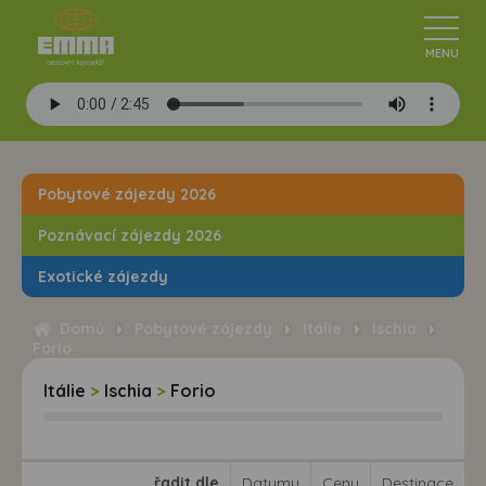
Pobytové zájezdy 2026
Poznávací zájezdy 2026
Exotické zájezdy
Domů
Pobytové zájezdy
Itálie
Ischia
Forio
Itálie
>
Ischia
>
Forio
řadit dle
Datumu
Ceny
Destinace