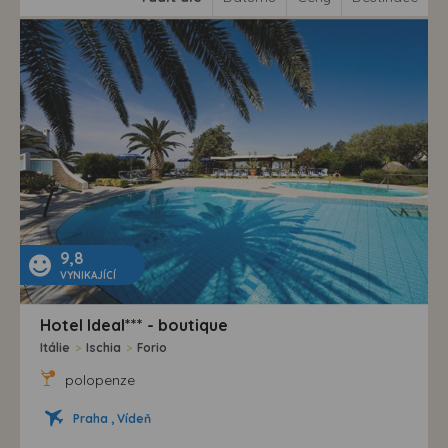
9,8
VYNIKAJÍCÍ
Hotel Ideal*** - boutique
Itálie
>
Ischia
>
Forio
polopenze
Praha , Vídeň