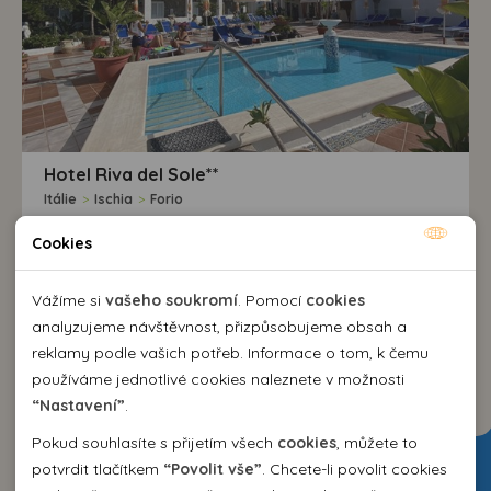
Hotel Riva del Sole**
Itálie
>
Ischia
>
Forio
polopenze
Cookies
Nutné cookies
Praha , Vídeň
Nutné cookies pomáhají, aby byla webová stránka
Vážíme si
vašeho soukromí
. Pomocí
cookies
použitelná tak, že umožní základní funkce jako navigace
analyzujeme návštěvnost, přizpůsobujeme obsah a
10.10. - 17.10.26 (8 dní)
od 25 990,-
stránky a přístup k zabezpečeným sekcím webové stránky.
reklamy podle vašich potřeb. Informace o tom, k čemu
16.10. - 23.10.26 (8 dní)
od 25 990,-
Webová stránka nemůže správně fungovat bez těchto
používáme jednotlivé cookies naleznete v možnosti
17.10. - 24.10.26 (8 dní)
od 25 990,-
cookies.
“Nastavení”
.
VÍCE INFORMACÍ
Pokud souhlasíte s přijetím všech
cookies
, můžete to
Analytické cookies
potvrdit tlačítkem
“Povolit vše”
. Chcete-li povolit cookies