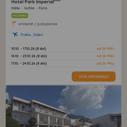
Hotel Park Imperial****
Itálie
>
Ischia
>
Forio
NOVINKA
snídaně / polopenze
Praha , Vídeň
10.10. - 17.10.26 (8 dní)
od 26 990,-
16.10. - 23.10.26 (8 dní)
od 26 990,-
17.10. - 24.10.26 (8 dní)
od 26 990,-
VÍCE INFORMACÍ