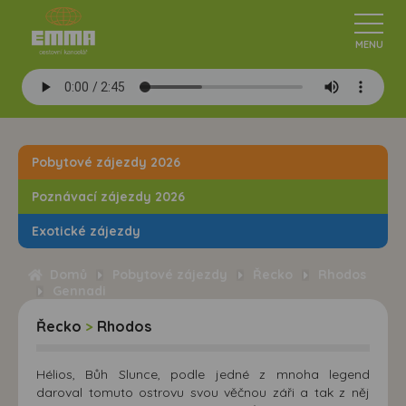
Pobytové zájezdy 2026
Poznávací zájezdy 2026
Exotické zájezdy
Domů
Pobytové zájezdy
Řecko
Rhodos
Gennadi
Řecko
>
Rhodos
Hélios, Bůh Slunce, podle jedné z mnoha legend
daroval tomuto ostrovu svou věčnou záři a tak z něj