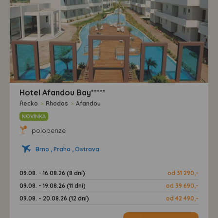
Hotel Afandou Bay*****
Řecko
>
Rhodos
>
Afandou
NOVINKA
polopenze
Brno , Praha , Ostrava
09.08. - 16.08.26 (8 dní)
od 31 290,-
09.08. - 19.08.26 (11 dní)
od 39 690,-
09.08. - 20.08.26 (12 dní)
od 42 490,-