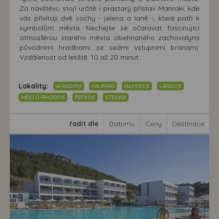
Za návštěvu stojí určitě i prastarý přístav Manraki, kde
vás přivítají dvě sochy - jelena a laně -, které patří k
symbolům města. Nechejte se očarovat fascinující
atmosférou starého města obehnaného zachovalými
původními hradbami se sedmi vstupními branami.
Vzdálenost od letiště: 10 až 20 minut.
Lokality:
AFANDOU
FALIRAKI
IALYSSOS
LARDOS
MĚSTO RHODOS
PEFKOS
STEGNA
řadit dle
Datumu
Ceny
Destinace