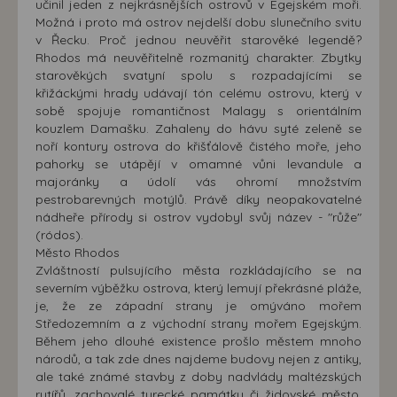
učinil jeden z nejkrásnějších ostrovů v Egejském moři.
Možná i proto má ostrov nejdelší dobu slunečního svitu
v Řecku. Proč jednou neuvěřit starověké legendě?
Rhodos má neuvěřitelně rozmanitý charakter. Zbytky
starověkých svatyní spolu s rozpadajícími se
křižáckými hrady udávají tón celému ostrovu, který v
sobě spojuje romantičnost Malagy s orientálním
kouzlem Damašku. Zahaleny do hávu syté zeleně se
noří kontury ostrova do křišťálově čistého moře, jeho
pahorky se utápějí v omamné vůni levandule a
majoránky a údolí vás ohromí množstvím
pestrobarevných motýlů. Právě díky neopakovatelné
nádheře přírody si ostrov vydobyl svůj název - "růže"
(ródos).
Město Rhodos
Zvláštností pulsujícího města rozkládajícího se na
severním výběžku ostrova, který lemují překrásné pláže,
je, že ze západní strany je omýváno mořem
Středozemním a z východní strany mořem Egejským.
Během jeho dlouhé existence prošlo městem mnoho
národů, a tak zde dnes najdeme budovy nejen z antiky,
ale také známé stavby z doby nadvlády maltézských
rytířů, zachovalé turecké památky či židovské město.