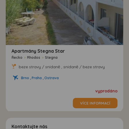
Apartmány Stegna Star
Řecko
>
Rhodos
>
Stegna
beze stravy / snídaně , snídaně / beze stravy
Brno , Praha , Ostrava
vyprodáno
VÍCE INFORMACÍ
Kontaktujte nás