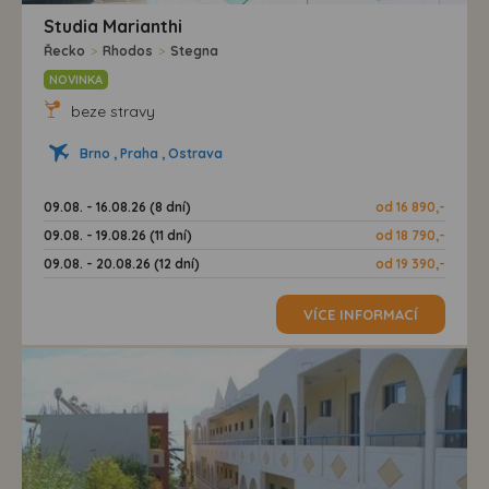
Studia Marianthi
Řecko
>
Rhodos
>
Stegna
NOVINKA
beze stravy
Brno , Praha , Ostrava
09.08. - 16.08.26 (8 dní)
od 16 890,-
09.08. - 19.08.26 (11 dní)
od 18 790,-
09.08. - 20.08.26 (12 dní)
od 19 390,-
VÍCE INFORMACÍ