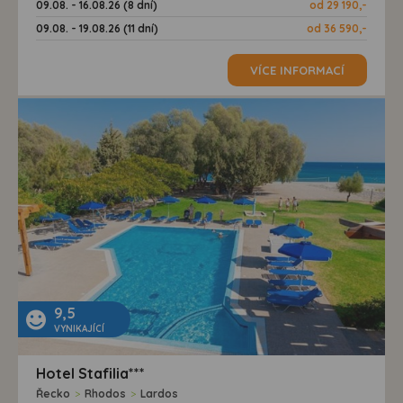
09.08. - 16.08.26 (8 dní)
od 29 190,-
09.08. - 19.08.26 (11 dní)
od 36 590,-
VÍCE INFORMACÍ
9,5
VYNIKAJÍCÍ
Hotel Stafilia***
Řecko
>
Rhodos
>
Lardos