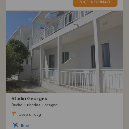
VÍCE INFORMACÍ
Studia Georges
Řecko
>
Rhodos
>
Stegna
beze stravy
Brno