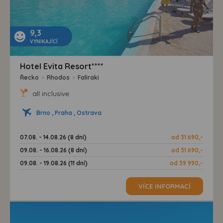
9,3
VYNIKAJÍCÍ
Hotel Evita Resort****
Řecko
>
Rhodos
>
Faliraki
all inclusive
Brno , Praha , Ostrava
07.08. - 14.08.26 (8 dní)
od 31 690,-
09.08. - 16.08.26 (8 dní)
od 31 690,-
09.08. - 19.08.26 (11 dní)
od 39 990,-
VÍCE INFORMACÍ