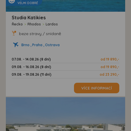
VELMI DOBRÉ
Studia Katikies
Řecko
>
Rhodos
>
Lardos
beze stravy / snídaně
Brno , Praha , Ostrava
07.08. - 14.08.26 (8 dní)
od 19 890,-
09.08. - 16.08.26 (8 dní)
od 19 890,-
09.08. - 19.08.26 (11 dní)
od 23 290,-
VÍCE INFORMACÍ