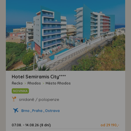
Hotel Semiramis City****
Řecko
>
Rhodos
>
Město Rhodos
NOVINKA
snídaně / polopenze
Brno , Praha , Ostrava
07.08. - 14.08.26 (8 dní)
od 29 190,-