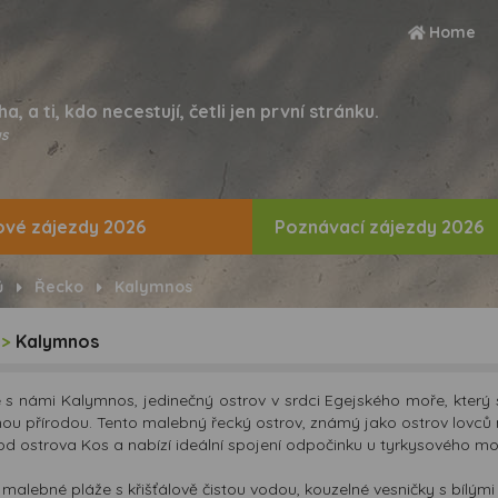
Home
ha, a ti, kdo necestují, četli jen první stránku.
s
vé zájezdy 2026
Poznávací zájezdy 2026
ů
Řecko
Kalymnos
>
Kalymnos
 s námi Kalymnos, jedinečný ostrov v srdci Egejského moře, který s
ou přírodou. Tento malebný řecký ostrov, známý jako ostrov lovců
od ostrova Kos a nabízí ideální spojení odpočinku u tyrkysového moř
i malebné pláže s křišťálově čistou vodou, kouzelné vesničky s bílými