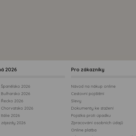
možná bezprostřední identifikace uživatele. Bez vyjádření
souhlasu, nedojde k zobrazování obsahu a reklam
přizpůsobených Vašim zájmům.
ná 2026
Pro zákazníky
Španělsko 2026
Návod na nákup online
Bulharsko 2026
Cestovní pojištění
 Řecko 2026
Slevy
 Chorvatsko 2026
Dokumenty ke stažení
Itálie 2026
Pojistka proti úpadku
 zájezdy 2026
Zpracování osobních údajů
Online platba