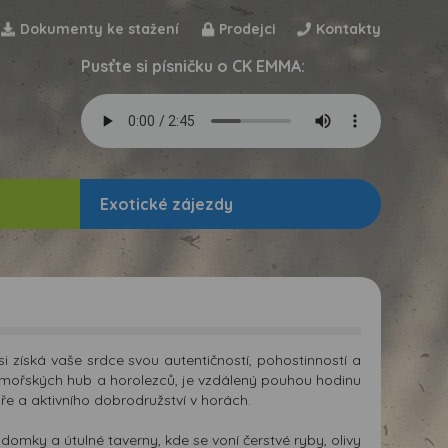
Dokumenty ke stažení
Prodejci
Kontakty
Pusťte si písničku o CK EMMA:
Exotické zájezdy
i získá vaše srdce svou autentičností, pohostinností a
 mořských hub a horolezců, je vzdálený pouhou hodinu
e a aktivního dobrodružství v horách.
 domky a útulné taverny, kde se voní čerstvé ryby, olivy