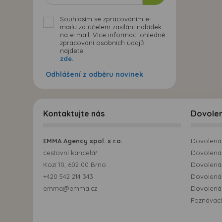
Souhlasím se zpracováním e-
mailu za účelem zasílání nabídek
na e-mail. Více informací ohledně
zpracování osobních údajů
najdete
zde.
Odhlášení z odběru novinek
Kontaktujte nás
Dovole
EMMA Agency spol. s r.o.
Dovolená 
cestovní kancelář
Dovolená 
Kozí 10, 602 00 Brno
Dovolená
+420 542 214 343
Dovolená
emma@emma.cz
Dovolená 
Poznávací