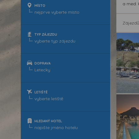
a med. 
MÍSTO
Zájezd
TYP ZÁJEZDU
DOPRAVA
LETIŠTĚ
HLEDANÝ HOTEL