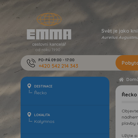
Svět je jako kni
Aurelius Augustinu
od roku 1990
PO-PÁ 09:00 - 17:00
Pobyto
+420 542 214 343
Dom
DESTINACE
Řecko
Objevte
LOKALITA
nádhern
plavby 
Užijte s