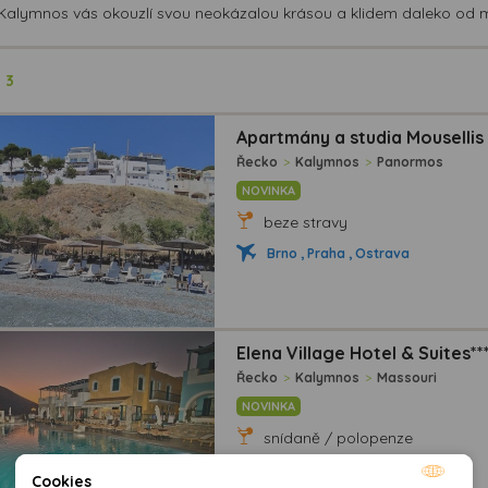
Kalymnos vás okouzlí svou neokázalou krásou a klidem daleko od ma
ů
3
Apartmány a studia Mousellis
Řecko
>
Kalymnos
>
Panormos
NOVINKA
beze stravy
Brno , Praha , Ostrava
Elena Village Hotel & Suites**
Řecko
>
Kalymnos
>
Massouri
NOVINKA
snídaně / polopenze
Brno , Praha , Ostrava
Cookies