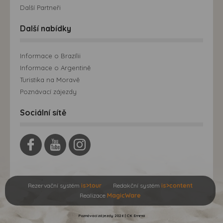
Další Partneři
Další nabídky
Informace o Brazílii
Informace o Argentině
Turistika na Moravě
Poznávací zájezdy
Sociální sítě
Rezervační systém
is>tour
Redakční systém
is>content
Realizace
MagicWare
Poznávací zájezdy 2026 | CK Emma