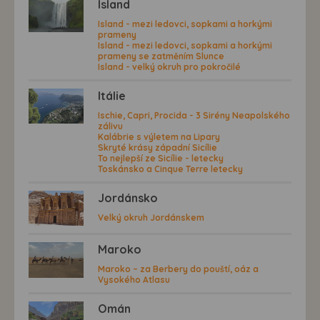
Island
Island - mezi ledovci, sopkami a horkými
prameny
Island - mezi ledovci, sopkami a horkými
prameny se zatměním Slunce
Island - velký okruh pro pokročilé
Itálie
Ischie, Capri, Procida - 3 Sirény Neapolského
zálivu
Kalábrie s výletem na Lipary
Skryté krásy západní Sicílie
To nejlepší ze Sicílie - letecky
Toskánsko a Cinque Terre letecky
Jordánsko
Velký okruh Jordánskem
Maroko
Maroko – za Berbery do pouští, oáz a
Vysokého Atlasu
Omán