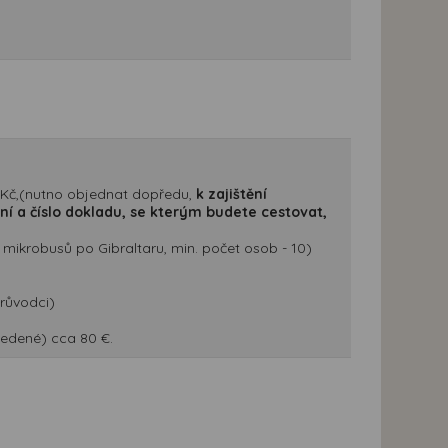
0 Kč,(nutno objednat dopředu,
k zajištění
ní a číslo dokladu, se kterým budete cestovat,
m mikrobusů po Gibraltaru, min. počet osob - 10)
průvodci)
edené) cca 80 €.