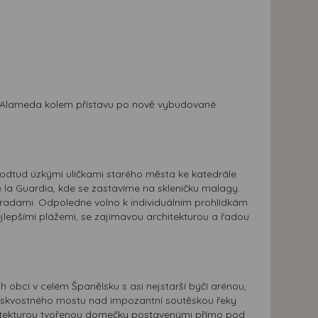
u Alameda kolem přístavu po nově vybudované
 odtud úzkými uličkami starého města ke katedrále
 la Guardia, kde se zastavíme na skleničku malagy.
hradami. Odpoledne volno k individuálním prohlídkám
jlepšími plážemi, se zajímavou architekturou a řadou
h obcí v celém Španělsku s asi nejstarší býčí arénou,
u skvostného mostu nad impozantní soutěskou řeky
chitekturou tvořenou domečky postavenými přímo pod