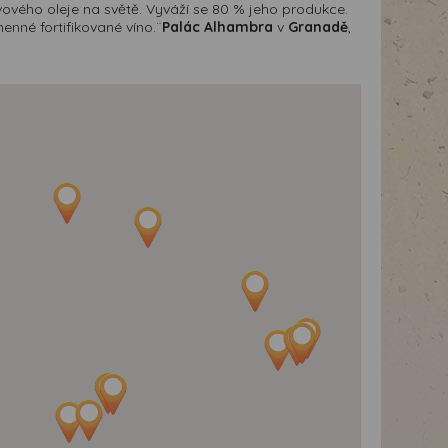
vového oleje na světě. Vyváží se 80 % jeho produkce.
nné fortifikované víno.¨
Palác Alhambra
v
Granadě
,