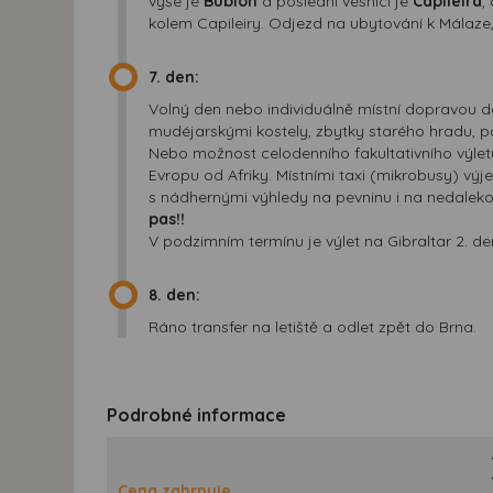
výše je
Bubión
a poslední vesnicí je
Capileira
,
kolem Capileiry. Odjezd na ubytování k Málaz
7. den:
Volný den nebo individuálně místní dopravou 
mudéjarskými kostely, zbytky starého hradu, p
Nebo možnost celodenního fakultativního výle
Evropu od Afriky. Místními taxi (mikrobusy) vý
s nádhernými výhledy na pevninu i na nedalekou
pas!!
V podzimním termínu je výlet na Gibraltar 2. d
8. den:
Ráno transfer na letiště a odlet zpět do Brna.
Podrobné informace
Cena zahrnuje