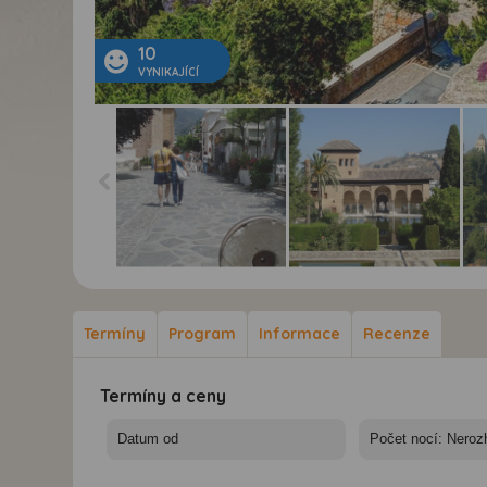
10
VYNIKAJÍCÍ
Slunečná Andalusie -
Slunečná Andalusie -
Slu
letecky z Brna -
letecky z Brna -
let
kombinace hor, pláží,
kombinace hor, pláží,
kom
Termíny
Program
Informace
Recenze
vína a kultury -
vína a kultury -
vín
Andalusie, Alpujarra,
Alhambra, Andalusie,
Gr
Barranco de Poqueira
Granada
Termíny a ceny