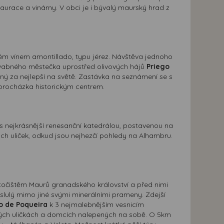
taurace a vinárny. V obci je i bývalý maurský hrad z
lém vínem amontillado, typu jérez. Návštěva jednoho
 půvabného městečka uprostřed olivových hájů
Priego
ný za nejlepší na světě. Zastávka na seznámení se s
í procházka historickým centrem.
s nejkrásnější renesanční katedrálou, postavenou na
ých uliček, odkud jsou nejhezčí pohledy na Alhambru.
 útočištěm Maurů granadského království a před nimi
roslulý mimo jiné svými minerálními prameny. Zdejší
o de Poqueira
k 3 nejmalebnějším vesnicím
ých uličkách a domcích nalepených na sobě. O 5km