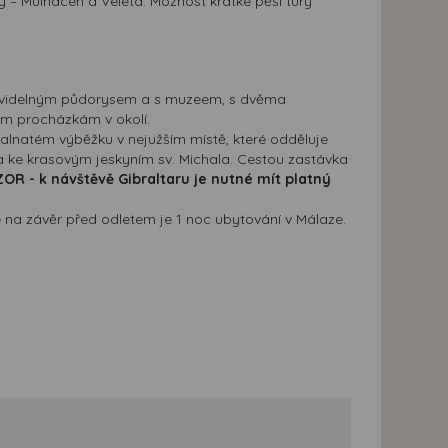
dy – Mulhacén a Veleta. Možnost krátké pěší túry
ravidelným půdorysem a s muzeem, s dvěma
ým procházkám v okolí.
kalnatém výběžku v nejužším místě, které odděluje
 a ke krasovým jeskyním sv. Michala. Cestou zastávka
OR - k návštěvě Gibraltaru je nutné mít platný
e na závěr před odletem je 1 noc ubytování v Málaze.