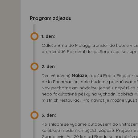
Program zájezdu
1. den:
Odlet z Brna do Málagy, transfer do hotelu v
promenádě Palmeral de las Sorpresas se supe
2. den
Den věnovaný
Málaze
, rodišti Pabla Picasa 
de la Encarnación, dále budeme pokračovat pře
Nevynecháme ani návštěvu jedné z největších a
nebo fakultativně pěšky na východní pobřeží M
místních restaurací. Pro návrat je možné využí
3. den:
Po snídani se vydáme autobusem do vnitroze
kolébkou moderních býčích zápasů. Projdeme s
Guadalevin. Asi 20 km od Rondy se nachází za