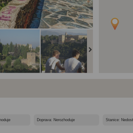
nečná Andalusie -
Slunečná Andalusie -
Slunečná Andalusie -
ecky z Brna -
letecky z Brna -
letecky z Brna -
binace hor, pláží,
kombinace hor, pláží,
kombinace hor, pláží,
a a kultury -
vína a kultury -
vína a kultury -
anada ALhambra
Granada, Alhambra
Generalife Granada