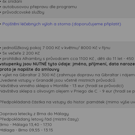
• 6x snídani
• autobusovou přepravu dle programu
• průvodcovské služby
•
Pojištění léčebných výloh a storna (doporučujeme připlatit)
• jednolůžkový pokoj 7 000 Kč v květnu/ 8000 Kč v říjnu
• 5x večeře 2 200 Kč
• prohlídka Alhambry s průvodcem cca 1100 Kč , děti do 11 let - 45
vstupenky jsou NUTNÉ tyto údaje: jméno, příjmení, data naroze
proto je napište do smlouvy
• výlet na Gibraltar 2 300 Kč (zahrnuje dopravu na Gibraltar i náje
Uvedené vstupy v Granadě jsou včetně místních průvodců.
Návštěva vinného sklepa v Montille - 13 eur (hradí se průvodci)
Návštěva sklepa s olivovým olejem v Priego de C. - 9 eur (hradí se 
Předpokládaná částka na vstupy do histor. památek (mimo výše uv
Doprava letecky z Brna do Málagy.
Předpokládaný letový řád (místní časy):
Brno - Málaga 13,40 - 17,10
Málaga - Brno 09,55 - 13:15