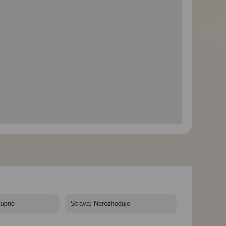
Slunečná Andalusie -
Slunečná Andalusie -
Slunečná Andalusi
letecky z Brna -
letecky z Brna -
letecky z Brna -
kombinace hor, pláží,
kombinace hor, pláží,
kombinace hor, pl
vína a kultury -
vína a kultury -
vína a kultury -
Španělsko - Alpujarra
Andalusie, Alpujarra,
Španělsko Pampa
Barranco de Poqueira