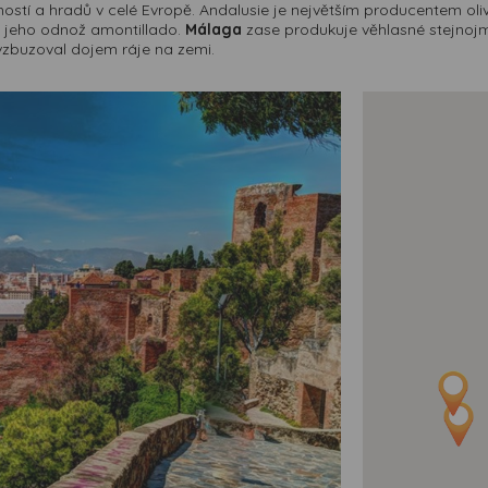
ností a hradů v celé Evropě. Andalusie je největším producentem oli
 a jeho odnož amontillado.
Málaga
zase produkuje věhlasné stejnojme
y vzbuzoval dojem ráje na zemi.