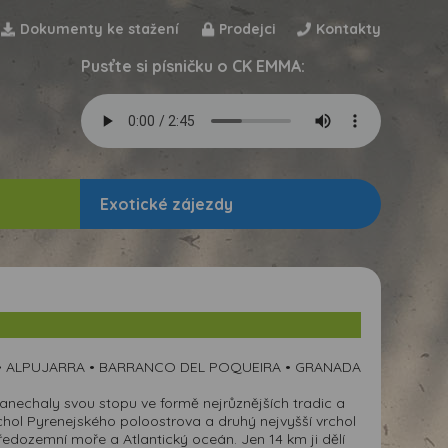
Dokumenty ke stažení
Prodejci
Kontakty
Pusťte si písničku o CK EMMA:
Exotické zájezdy
A • ALPUJARRA • BARRANCO DEL POQUEIRA • GRANADA
anechaly svou stopu ve formě nejrůznějších tradic a
vrchol Pyrenejského poloostrova a druhý nejvyšší vrchol
tředozemní moře a Atlantický oceán. Jen 14 km ji dělí