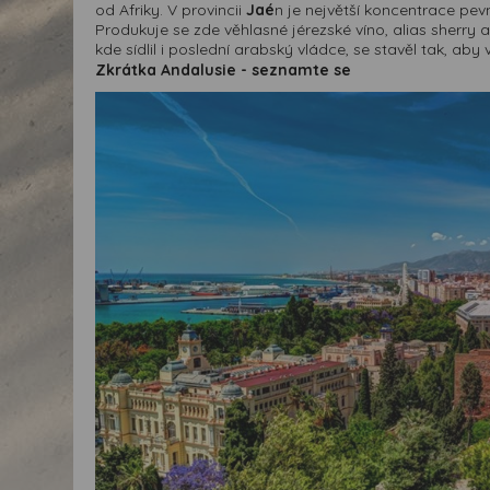
od Afriky. V provincii
Jaé
n je největší koncentrace pev
Produkuje se zde věhlasné jérezské víno, alias sherry
kde sídlil i poslední arabský vládce, se stavěl tak, ab
Zkrátka Andalusie - seznamte se