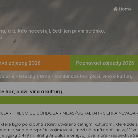
Home
ha, a ti, kdo necestují, četli jen první stránku.
s
vé zájezdy 2026
Poznávací zájezdy 2026
alusie - letecky z Brna - kombinace hor, pláží, vína a kultury
 hor, pláží, vína a kultury
ILLA • PRIEGO DE CÓRDOBA • MIJAS/GIBRALTAR • SIERRA NEVAD
eré bylo po dlouhá staletí utvářeno četnými kulturami, které zde z
ronomie, vína a bezpočtu zajímavostí, mezi ně patří např.:.nejvyšší 
huje výšky 3 479 m. Břehy Andalusie omývají dvě moře - respektive S