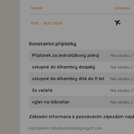
TERMÍN
DOPRAVA
11.10. - 18.10.2026
Konstantní příplatky
Příplatek za jednolůžkový pokoj
Na osobu /
vstupné do Alhambry dospělý
Na osobu /
vstupné do Alhambry dítě do 11 let
Na osobu /
5x večeře
Na osobu /
výlet na Gibraltar
Na osobu /
Základní informace k poznávacím zájezdům naj
Kompletní tabulka katalogových cen