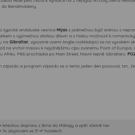
 odkud vede pěší cesta k vyhlídce na 2 nejvyšší vrcholy Sierra Neva
e, do Benalmádeny.
do typické andaluské vesnice
Mijas
s jedinečnou býčí arénou s nep
arkem s výjimečnou sbírkou dřevin a s řadou možností k romantick
tu na
Gibraltar
, výsostné území Anglie rozkládající se na vysokém s
jezd na vrchol masivu k nejjižnějšímu cípu zvanému Point of Europa,
 Afriku. Pěší procházka po Main Street, hlavní tepně Gibraltaru.
POZ
en zájezdu a program zájezdu se o tento jeden den posouvá, tzn., ž
• leteckou dopravu z Brna do Málagy a zpět včetně tax
• 7x ubytování ve 3*-4* hotelech