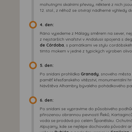
mohutnými skalními převisy, některé z nich jsou
12. stol., z něhož se otvírají nádherné výhledy 
4. den:
Ráno vyjedeme z Málagy směrem na sever, nejdř
z nejstarších vinařství v Andalusii spojená s 
de Córdoba
, s památkami ve stylu cordóbskéh
tímto mokem v jedné z typických výroben olivo
5. den:
Po snídani prohlídka
Granady
, snového města 
paměť křesťanského vítězství, monumentální hro
Návštěva Alhambry bývalého pohádkového palá
6. den:
Po snídani se vypravíme do působivého podhůř
přirozenou obrannou pevností Řeků, Kartaginců
voda se prodává po celém Španělsku. Ochutná
Alpujarry, kde se nejlépe dochovala původní arc