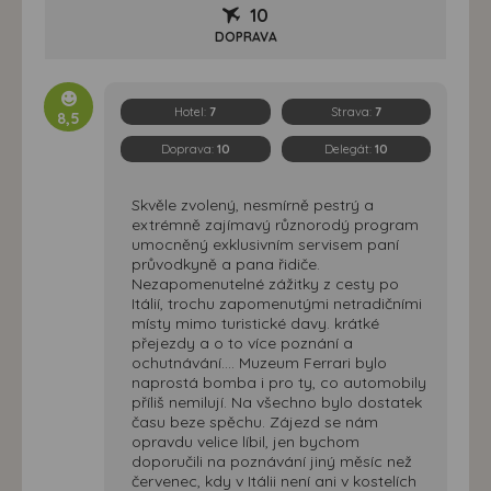
10
DOPRAVA
Hotel:
7
Strava:
7
8,5
Doprava:
10
Delegát:
10
Skvěle zvolený, nesmírně pestrý a
extrémně zajímavý různorodý program
umocněný exklusivním servisem paní
průvodkyně a pana řidiče.
Nezapomenutelné zážitky z cesty po
Itálií, trochu zapomenutými netradičními
místy mimo turistické davy. krátké
přejezdy a o to více poznání a
ochutnávání.... Muzeum Ferrari bylo
naprostá bomba i pro ty, co automobily
příliš nemilují. Na všechno bylo dostatek
času beze spěchu. Zájezd se nám
opravdu velice líbil, jen bychom
doporučili na poznávání jiný měsíc než
červenec, kdy v Itálii není ani v kostelích