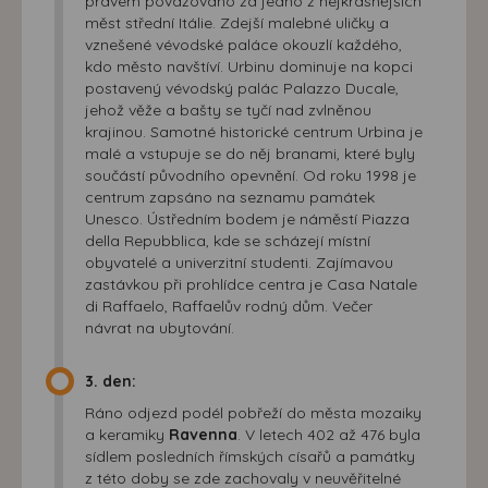
právem považováno za jedno z nejkrásnějších
měst střední Itálie. Zdejší malebné uličky a
vznešené vévodské paláce okouzlí každého,
kdo město navštíví. Urbinu dominuje na kopci
postavený vévodský palác Palazzo Ducale,
jehož věže a bašty se tyčí nad zvlněnou
krajinou. Samotné historické centrum Urbina je
malé a vstupuje se do něj branami, které byly
součástí původního opevnění. Od roku 1998 je
centrum zapsáno na seznamu památek
Unesco. Ústředním bodem je náměstí Piazza
della Repubblica, kde se scházejí místní
obyvatelé a univerzitní studenti. Zajímavou
zastávkou při prohlídce centra je Casa Natale
di Raffaelo, Raffaelův rodný dům. Večer
návrat na ubytování.
3. den:
Ráno odjezd podél pobřeží do města mozaiky
a keramiky
Ravenna
. V letech 402 až 476 byla
sídlem posledních římských císařů a památky
z této doby se zde zachovaly v neuvěřitelné