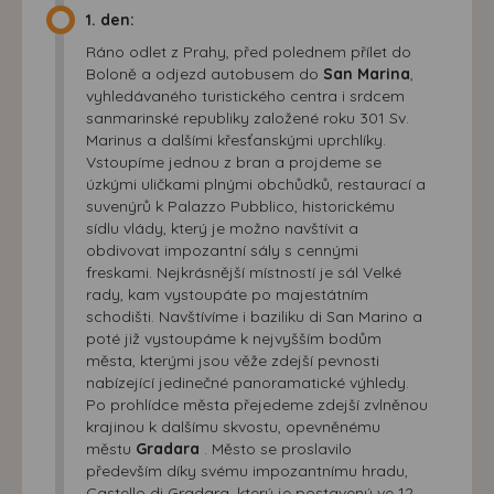
1. den:
Ráno odlet z Prahy, před polednem přílet do
Boloně a odjezd autobusem do
San Marina
,
vyhledávaného turistického centra i srdcem
sanmarinské republiky založené roku 301 Sv.
Marinus a dalšími křesťanskými uprchlíky.
Vstoupíme jednou z bran a projdeme se
úzkými uličkami plnými obchůdků, restaurací a
suvenýrů k Palazzo Pubblico, historickému
sídlu vlády, který je možno navštívit a
obdivovat impozantní sály s cennými
freskami. Nejkrásnější místností je sál Velké
rady, kam vystoupáte po majestátním
schodišti. Navštívíme i baziliku di San Marino a
poté již vystoupáme k nejvyšším bodům
města, kterými jsou věže zdejší pevnosti
nabízející jedinečné panoramatické výhledy.
Po prohlídce města přejedeme zdejší zvlněnou
krajinou k dalšímu skvostu, opevněnému
městu
Gradara
. Město se proslavilo
především díky svému impozantnímu hradu,
Castello di Gradara, který je postavený ve 12.