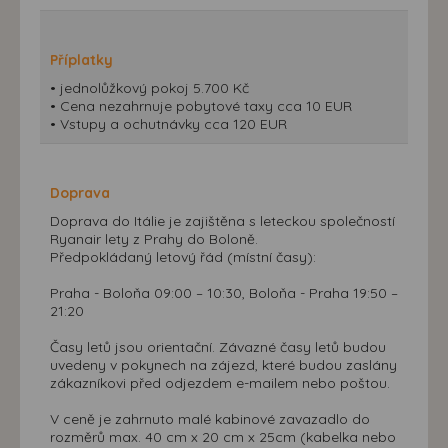
Příplatky
• jednolůžkový pokoj 5.700 Kč
• Cena nezahrnuje pobytové taxy cca 10 EUR
• Vstupy a ochutnávky cca 120 EUR
Doprava
Doprava do Itálie je zajištěna s leteckou společností
Ryanair lety z Prahy do Boloně.
Předpokládaný letový řád (místní časy):
Praha - Boloňa 09:00 – 10:30, Boloňa - Praha 19:50 –
21:20
Časy letů jsou orientační. Závazné časy letů budou
uvedeny v pokynech na zájezd, které budou zaslány
zákazníkovi před odjezdem e-mailem nebo poštou.
V ceně je zahrnuto malé kabinové zavazadlo do
rozměrů max. 40 cm x 20 cm x 25cm (kabelka nebo