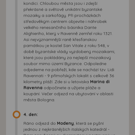
kondici. Chloubou města jsou i zdejší
překrásné a světově unikátní byzantské
mozaiky a sarkofágy. Při procházkách
středověkým centrem objevíte i náhrobek
velkého renesančního básníka Dante
Alighieriho, který v Ravenně zemřel roku 1321.
Asi nejvýznamnější raně křesťanskou
památkou je kostel San Vitale z roku 548, v
době byzantské vlády vyzdobený mozaikami,
které jsou pokládány za nejlepší mozaikový
soubor mimo území Byzance. Odpoledne
odjedeme na pobřeží, kde se nachází tzv. Lidi
Ravennati - 9 přímořských lokalit s celkově 36
kilometry pláží. Zde si u letoviska
Marina di
Ravenna
odpočinete a užijete pláže a
koupání. Večer odjezd na ubytování v oblasti
města Bologna.
4. den:
Ráno odjezd do
Modeny
, která se pyšní
jednou z nejkrásnějších italských katedrál -