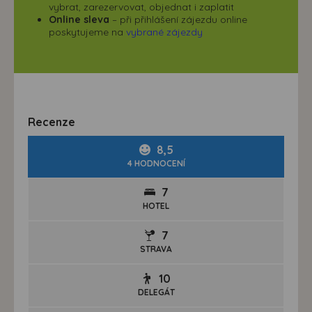
vybrat, zarezervovat, objednat i zaplatit
Online sleva
– při přihlášení zájezdu online
poskytujeme na
vybrané zájezdy
Recenze
8,5
4 HODNOCENÍ
7
HOTEL
7
STRAVA
10
DELEGÁT