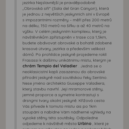
jezírka Nejslavnější je pravděpodobně
„Obrovská síň“ (Sala del Gran Canyon), která
je jednou z největších jeskynních síní v Evropě
s impozantními rozměry – měří přes 200 metrů
na délku, 150 metrů na šířku a až 40 metrů na
výšku. V celém jeskynním komplexu, který je
návštěvníkům zpřístupněn v trase cca 1,5km,
budete obdivovat obrovské a bohatě zdobené
krasové útvary, jezírka a především velikost
dómů. Po prohlídce jeskyně projedeme roklí
Frasassi k dalšímu unikátnímu místu, kterým je
chrám Tempio del Valadier
. Jedná se o
neoklasicistní kapli zasazenou do obrovské
přírodní jeskyně nad soutěskou řeky Sentino.
Nese jméno architekta Giuseppe Valadiera,
který stavbu navrhl. Její mramorové stěny,
jemné proporce a symetrie kontrastují s
drsnými tvary okolní jeskyně. Křížová cesta
Vás přivede k tomuto místu ais po 1km
stoupání a nabídne Vám nádherné výhledy na
vysoké stěny této soutěsky. Odpoledne
odjedeme k návštěvě města
Urbino
, které je