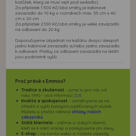
batůžek, který se musí vejít pod sedadlo).
Za příplatek 1.500 Kč/oba směry je kabinové
zavazadlo do 10 kg o rozměrech max. 55 cm x 40
cm x 20 cm.
Za příplatek 2.100 Kč/oba směry je velké zavazadlo
na odbavení do 20 kg
Doporučujeme objednat na každou dvojici alespoň
jedno kabinové zavazadlo a/nebo jedno zavazadlo
k odbavení. Platby za odbavení zavazadla na letišti
jsou podstatně vyšší.
Proč právě s Emmou?
Tradice a zkušenost
– jsme tu pro vás od
roku 1990 - více informací
ZDE
Kvalita a spokojenost
– zaměřujeme se na
střední a vyšší kategorii zajišťovaných služeb.
Můžete si přečíst některé
ohlasy našich
zákazníků
.
Stálá klientela
– vážíme si stálých klientů,
kteří se k nám vracejí a poskytujeme jim slevy
E-shop
– na tomto webu si můžete zájezdy