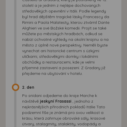
století a je jedním z nejlépe dochovaných
středověkých opevnění v Itálii. Podle legendy
byl hrad dějištěm tragické lásky Francescy da
Rimini a Paola Malatesty, kterou ztvárnil Dante
Alighieri ve své Božské komedii. Projít se také
můžete po městských hradbách, odkud se
nabízí úchvatné výhledy na okolní krajinu a na
město z úplně nové perspektivy. Neměli byste
vynechat ani historické centrum s úzkými
uličkami, středověkými domky i lokálními
obchůdky a restauracemi, kde je velmi
příjemné zastavení a posezení. Z Gradary již
přejdeme na ubytování v hotelu.
2. den
Po snídani odjedeme do kraje Marche k
návštěvě
jeskyní Frasassi
, jednoho z
nejkrásnějších přírodních pokladů Itálie Tato
podzemní říše je známá pro svou velikost a
krásu, která zahrnuje obrovské sály, krasové
útvary, stalagmity, stalaktity, vodopády a