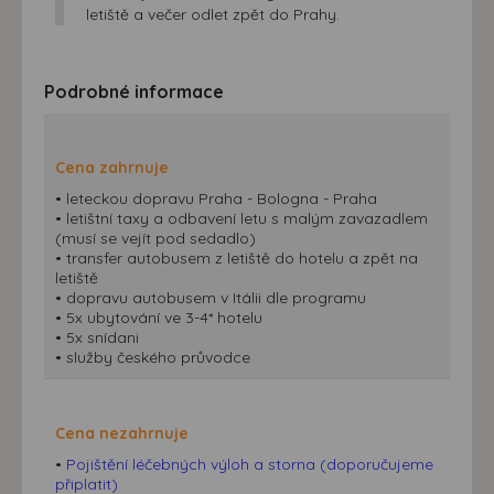
letiště a večer odlet zpět do Prahy.
Podrobné informace
Cena zahrnuje
• leteckou dopravu Praha - Bologna - Praha
• letištní taxy a odbavení letu s malým zavazadlem
(musí se vejít pod sedadlo)
• transfer autobusem z letiště do hotelu a zpět na
letiště
• dopravu autobusem v Itálii dle programu
• 5x ubytování ve 3-4* hotelu
• 5x snídani
• služby českého průvodce
Cena nezahrnuje
•
Pojištění léčebných výloh a storna (doporučujeme
připlatit)