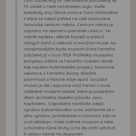
Dóm zasvěcený sv. Geminiánovi postavený ve
13. století v raně románském stylu. Vedle
katedrály stojí šikmá zvonice Torre Ghirlandina
z které se nabízí pohled na celé zachované
historické centrum města. Centrum města je
zapsáno na seznamu památek Unesco. Ve
městě najdete i několik kostelů a paláců
různých slohů a velikostí a množství muzeí. Asi
nezajímavějším bude muzeum Enza Ferrariho
založené již v roce 1929. Prohlídka muzejního
komplexu začíná ve Ferrariho rodném domě,
kde najdete multimediální projekci, historické
sekvence z Ferrariho života, důležité
písemnosti z historie stáje apod. Součástí
muzea je ale i expozice vozů Ferrari v nové
radikálně moderní stavbě, která je posledním
dílem architekta českého původu Jana
Kaplického. Odpoledne navštívíte zdejší
výrobnu balsamikového octa, seznámíte se s
jeho výrobou, prohlédnete si místnosti, kde se
ocet skladuje i malé rodinné muzeum a také
ochutnáte různé druhy octa dle stáří i příchutí.
K večeru návrat na ubytování.