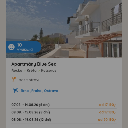
10
VYNIKAJÍCÍ
Apartmány Blue Sea
Řecko
>
Kréta
>
Kutsuras
beze stravy
Brno , Praha , Ostrava
07.08. - 14.08.26 (8 dní)
od 17 190,-
08.08. - 15.08.26 (8 dní)
od 17 190,-
08.08. - 19.08.26 (12 dní)
od 20 190,-