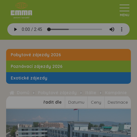
Pobytové zájezdy 2026
Poznávací zájezdy 2026
Exotické zájezdy
Domů
Pobytové zájezdy
Itálie
Kampánie
řadit dle
Datumu
Ceny
Destinace