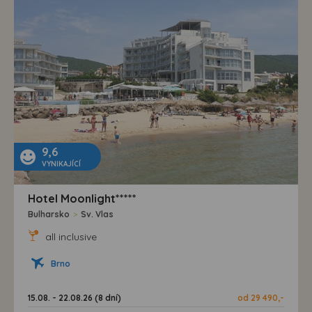
9,6
VYNIKAJÍCÍ
Hotel Moonlight*****
Bulharsko
>
Sv. Vlas
all inclusive
Brno
15.08. - 22.08.26 (8 dní)
od 29 490,-