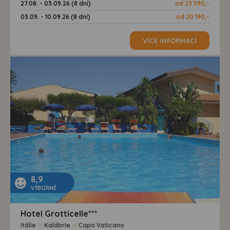
27.08. - 03.09.26 (8 dní)
od 23 990,-
03.09. - 10.09.26 (8 dní)
od 20 190,-
VÍCE INFORMACÍ
8,9
VÝBORNÉ
Hotel Grotticelle***
Itálie
>
Kalábrie
>
Capo Vaticano