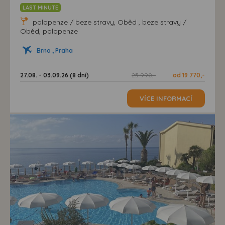
LAST MINUTE
polopenze / beze stravy, Oběd , beze stravy /
Oběd, polopenze
Brno , Praha
27.08. - 03.09.26 (8 dní)
25 990,-
od 19 770,-
VÍCE INFORMACÍ