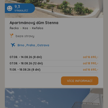
9,3
VYNIKAJÍCÍ
Apartmánový dům Stenna
Řecko
>
Kos
>
Kefalos
beze stravy
Brno , Praha , Ostrava
07.08. - 14.08.26 (8 dní)
od 16 690,-
07.08. - 18.08.26 (12 dní)
od 18 990,-
11.08. - 18.08.26 (8 dní)
od 16 690,-
VÍCE INFORMACÍ