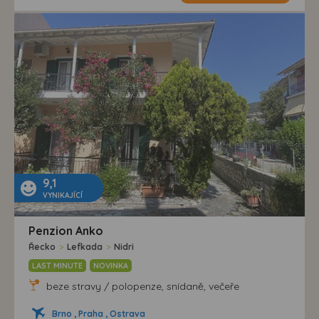
9,1
VYNIKAJÍCÍ
Penzion Anko
Řecko
>
Lefkada
>
Nidri
LAST MINUTE
NOVINKA
beze stravy / polopenze, snídaně, večeře
Brno , Praha , Ostrava