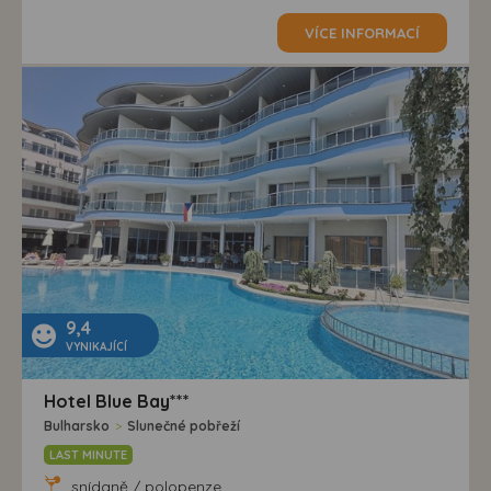
VÍCE INFORMACÍ
9,4
VYNIKAJÍCÍ
Hotel Blue Bay***
Bulharsko
>
Slunečné pobřeží
LAST MINUTE
snídaně / polopenze