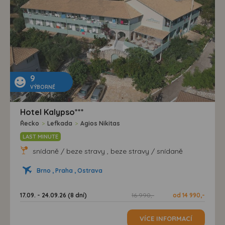
9
VÝBORNÉ
Hotel Kalypso***
Řecko
>
Lefkada
>
Agios Nikitas
LAST MINUTE
snídaně / beze stravy , beze stravy / snídaně
Brno , Praha , Ostrava
17.09. - 24.09.26 (8 dní)
16 990,-
od 14 990,-
VÍCE INFORMACÍ