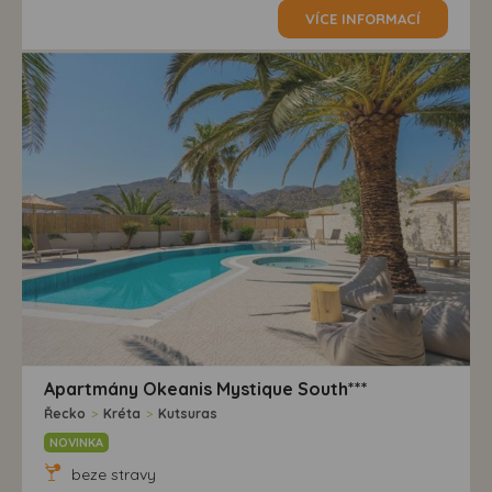
VÍCE INFORMACÍ
Apartmány Okeanis Mystique South***
Řecko
>
Kréta
>
Kutsuras
NOVINKA
beze stravy