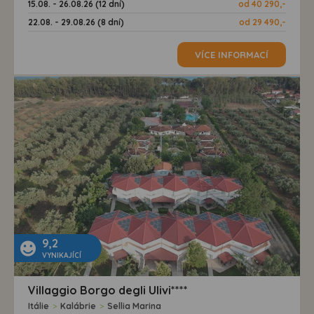
15.08. - 26.08.26 (12 dní)
od 40 290,-
22.08. - 29.08.26 (8 dní)
od 29 490,-
VÍCE INFORMACÍ
9,2
VYNIKAJÍCÍ
Villaggio Borgo degli Ulivi****
Itálie
>
Kalábrie
>
Sellia Marina