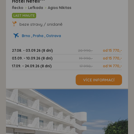
Hotel Nefeli***
Řecko
>
Lefkada
>
Agios Nikitas
LAST MINUTE
beze stravy / snídaně
Brno , Praha , Ostrava
27.08. - 03.09.26 (8 dní)
20 990,-
od 15 770,-
03.09. - 10.09.26 (8 dní)
19 990,-
od 15 770,-
17.09. - 24.09.26 (8 dní)
17 990,-
od 14 770,-
VÍCE INFORMACÍ