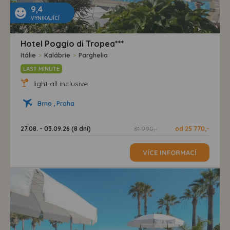
9,4
VYNIKAJÍCÍ
Hotel Poggio di Tropea***
Itálie
>
Kalábrie
>
Parghelia
LAST MINUTE
light all inclusive
Brno , Praha
27.08. - 03.09.26 (8 dní)
31 990,-
od 25 770,-
VÍCE INFORMACÍ