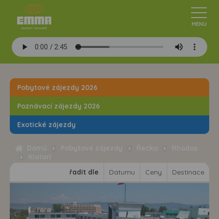
Pobytové zájezdy 2026
Poznávací zájezdy 2026
Exotické zájezdy
Domů
Pobytové zájezdy
Řecko
Rhodos
Kiotari
řadit dle
Datumu
Ceny
Destinace