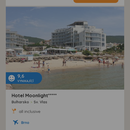
9,6
VYNIKAJÍCÍ
Hotel Moonlight*****
Bulharsko
>
Sv. Vlas
all inclusive
Brno