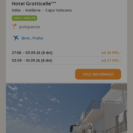
Hotel Grotticelle***
Itálie
>
Kalábrie
>
Capo Vaticano
FIRST MINUTE
polopenze
Brno , Praha
27.08. - 03.09.26 (8 dní)
od 28 990,-
03.09. - 10.09.26 (8 dní)
od 27 490,-
VÍCE INFORMACÍ