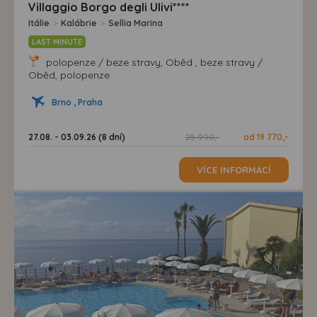
Villaggio Borgo degli Ulivi****
Itálie
>
Kalábrie
>
Sellia Marina
LAST MINUTE
polopenze / beze stravy, Oběd , beze stravy /
Oběd, polopenze
Brno , Praha
27.08. - 03.09.26 (8 dní)
25 990,-
od 19 770,-
VÍCE INFORMACÍ