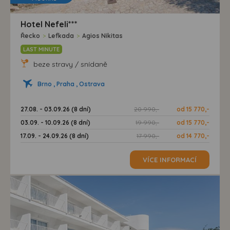
Hotel Nefeli***
Řecko
>
Lefkada
>
Agios Nikitas
LAST MINUTE
beze stravy / snídaně
Brno , Praha , Ostrava
27.08. - 03.09.26 (8 dní)
20 990,-
od 15 770,-
03.09. - 10.09.26 (8 dní)
19 990,-
od 15 770,-
17.09. - 24.09.26 (8 dní)
17 990,-
od 14 770,-
VÍCE INFORMACÍ