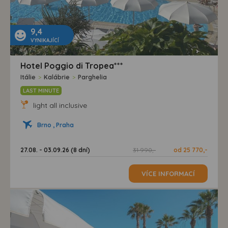
9,4
VYNIKAJÍCÍ
Hotel Poggio di Tropea***
Itálie
>
Kalábrie
>
Parghelia
LAST MINUTE
light all inclusive
Brno , Praha
27.08. - 03.09.26 (8 dní)
31 990,-
od 25 770,-
VÍCE INFORMACÍ