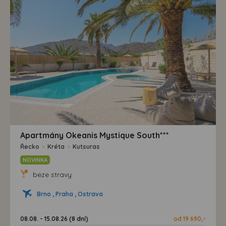
Apartmány Okeanis Mystique South***
Řecko
>
Kréta
>
Kutsuras
NOVINKA
beze stravy
Brno , Praha , Ostrava
08.08. - 15.08.26 (8 dní)
od 19 690,-