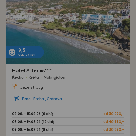
9,3
VYNIKAJÍCÍ
Hotel Artemis****
Řecko
>
Kréta
>
Makrigialos
beze stravy
Brno , Praha , Ostrava
08.08. - 15.08.26 (8 dní)
od 30 290,-
08.08. - 19.08.26 (12 dní)
od 40 990,-
09.08. - 16.08.26 (8 dní)
od 30 290,-