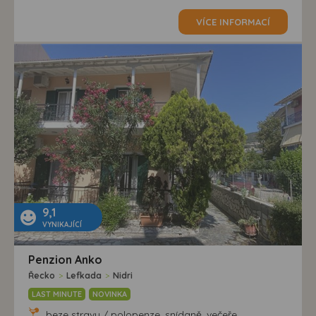
VÍCE INFORMACÍ
9,1
VYNIKAJÍCÍ
Penzion Anko
Řecko
>
Lefkada
>
Nidri
LAST MINUTE
NOVINKA
beze stravy / polopenze, snídaně, večeře