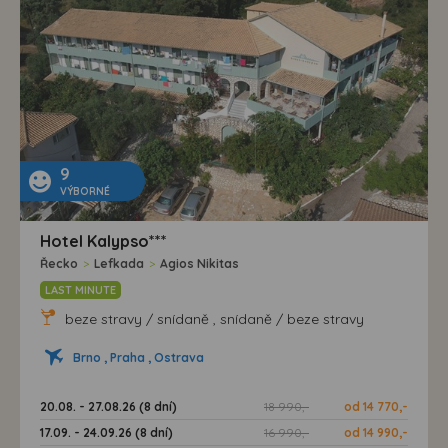
9
VÝBORNÉ
Hotel Kalypso***
Řecko
>
Lefkada
>
Agios Nikitas
LAST MINUTE
beze stravy / snídaně , snídaně / beze stravy
Brno , Praha , Ostrava
20.08. - 27.08.26 (8 dní)
18 990,-
od 14 770,-
17.09. - 24.09.26 (8 dní)
16 990,-
od 14 990,-