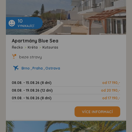
10
VYNIKAJÍCÍ
Apartmány Blue Sea
Řecko
>
Kréta
>
Kutsuras
beze stravy
Brno , Praha , Ostrava
08.08. - 15.08.26 (8 dní)
od 17 190,-
08.08. - 19.08.26 (12 dní)
od 20 190,-
09.08. - 16.08.26 (8 dní)
od 17 190,-
VÍCE INFORMACÍ