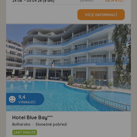
29.08. - 05.09.26 (8 dní)
23 490,-
od 14 870,-
VÍCE INFORMACÍ
9,4
VYNIKAJÍCÍ
Hotel Blue Bay***
Bulharsko
>
Slunečné pobřeží
LAST MINUTE