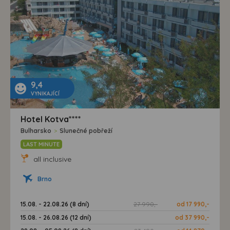
9,4
VYNIKAJÍCÍ
Hotel Kotva****
Bulharsko
>
Slunečné pobřeží
LAST MINUTE
all inclusive
Brno
15.08. - 22.08.26 (8 dní)
27 990,-
od 17 990,-
15.08. - 26.08.26 (12 dní)
od 37 990,-