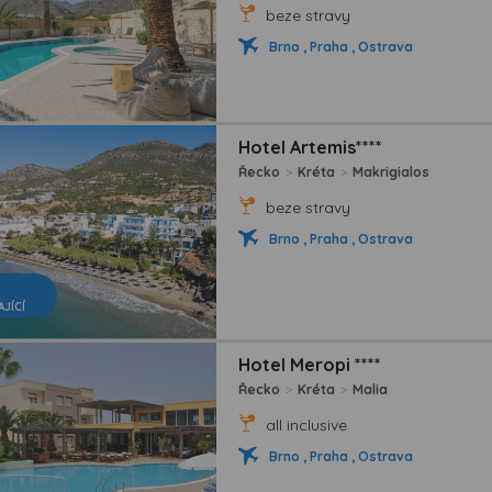
beze stravy
Brno , Praha , Ostrava
Hotel Artemis****
Řecko
>
Kréta
>
Makrigialos
beze stravy
Brno , Praha , Ostrava
AJÍCÍ
Hotel Meropi ****
Řecko
>
Kréta
>
Malia
all inclusive
Brno , Praha , Ostrava