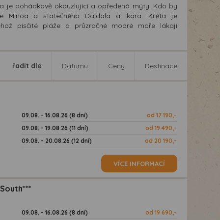
réta je pohádkově okouzlující a opředená mýty. Kdo by
le Mínoa a statečného Daidala a Ikara. Kréta je
ehož písčité pláže a průzračné modré moře lákají
řadit dle
Datumu
Ceny
Destinace
09.08. - 16.08.26 (8 dní)
od 17 190,-
09.08. - 19.08.26 (11 dní)
od 19 490,-
09.08. - 20.08.26 (12 dní)
od 20 190,-
VÍCE INFORMACÍ
South***
09.08. - 16.08.26 (8 dní)
od 19 690,-