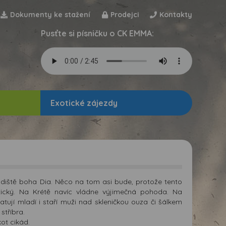
Dokumenty ke stažení
Prodejci
Kontakty
Pusťte si písničku o CK EMMA:
Exotické zájezdy
rodiště boha Dia. Něco na tom asi bude, protože tento
tický. Na Krétě navíc vládne výjimečná pohoda. Na
atují mladí i staří muži nad skleničkou ouza či šálkem
stříbra.
ot cikád.