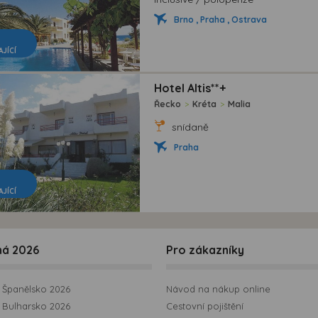
Brno , Praha , Ostrava
AJÍCÍ
Hotel Altis**+
Řecko
>
Kréta
>
Malia
snídaně
Praha
AJÍCÍ
ná 2026
Pro zákazníky
Španělsko 2026
Návod na nákup online
Bulharsko 2026
Cestovní pojištění