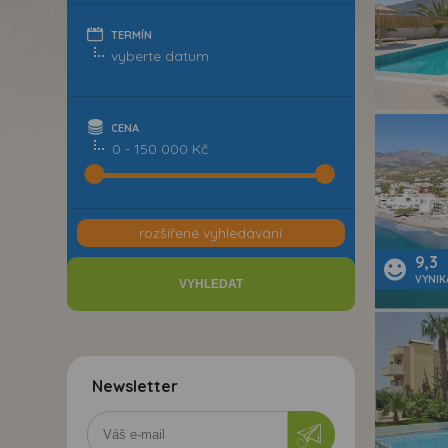
TERMÍN
CENA
0 - 150 000 Kč
rozšířené vyhledávání
9,3
VYNIK
Newsletter