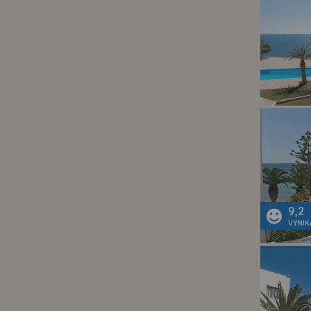
9,2
VYNIK