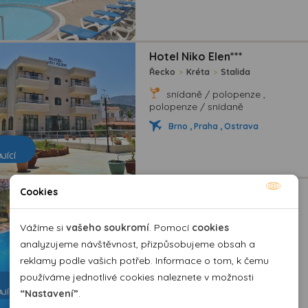
Hotel Niko Elen***
Řecko
>
Kréta
>
Stalida
snídaně / polopenze ,
polopenze / snídaně
Brno , Praha , Ostrava
AJÍCÍ
Hotel Tylissos Beach****
Cookies
Nutné cookies
Řecko
>
Kréta
>
lerapetra
Nutné cookies pomáhají, aby byla webová stránka
Vážíme si
vašeho soukromí
. Pomocí
cookies
polopenze / all inclusive , all
inclusive / polopenze
použitelná tak, že umožní základní funkce jako navigace
analyzujeme návštěvnost, přizpůsobujeme obsah a
stránky a přístup k zabezpečeným sekcím webové stránky.
reklamy podle vašich potřeb. Informace o tom, k čemu
Brno , Praha , Ostrava
Webová stránka nemůže správně fungovat bez těchto
používáme jednotlivé cookies naleznete v možnosti
cookies.
“Nastavení”
.
AJÍCÍ