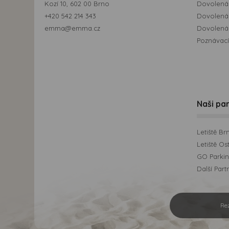
Kozí 10, 602 00 Brno
Dovolená
+420 542 214 343
Dovolená
emma@emma.cz
Dovolená 
Poznávací
Naši par
Letiště Br
Letiště Os
GO Parking
Další Part
Re