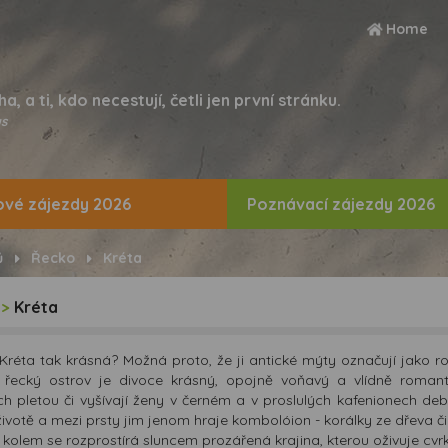
Home
ha, a ti, kdo necestují, četli jen první stránku.
s
vé zájezdy 2026
Poznávací zájezdy 2026
ů
Řecko
Kréta
>
Kréta
 Kréta tak krásná? Možná proto, že ji antické mýty označují jako 
í řecký ostrov je divoce krásný, opojně voňavý a vlídně roman
ch pletou či vyšívají ženy v černém a v proslulých kafenionech deb
ivotě a mezi prsty jim jenom hraje kombolóion - korálky ze dřeva či 
kolem se rozprostírá sluncem prozářená krajina, kterou oživuje cvrk