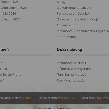
 Řecko 2026
Slevy
 Chorvatsko 2026
Dokumenty ke stažení
Itálie 2026
Pojistka proti úpadku
 zájezdy 2026
Zpracování osobních údajů
Online platba
Informace k poznávacím zájezdů
Mapa stránek
tneři
Další nabídky
no
Informace o Brazílii
trava
Informace o Argentině
 letiště Praha
Turistika na Moravě
neři
Poznávací zájezdy
zervační systém
is>tour
Redakční systém
is>content
Realizace
MagicWa
Dovolená 2026 | Řecko | CK Emma