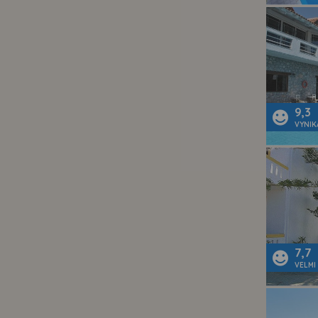
9,3
VYNIK
7,7
VELMI