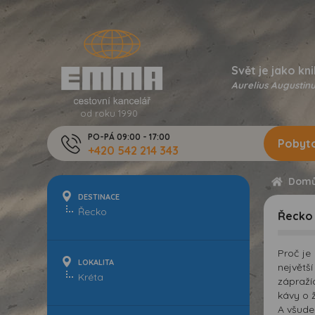
Svět je jako kni
Aurelius Augustinu
od roku 1990
PO-PÁ 09:00 - 17:00
Pobyto
+420 542 214 343
Dom
DESTINACE
Řecko
Proč je
LOKALITA
největš
zápraží
kávy o ž
A všude 