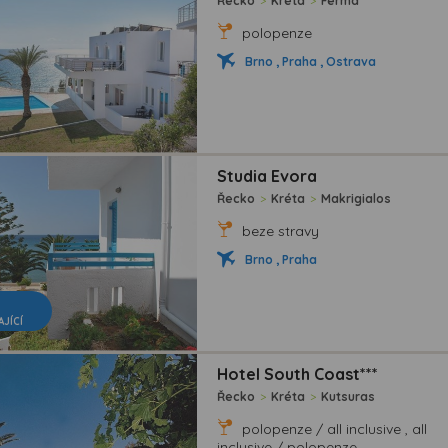
Řecko
>
Kréta
>
Ferma
polopenze
Brno , Praha , Ostrava
Studia Evora
Řecko
>
Kréta
>
Makrigialos
beze stravy
Brno , Praha
AJÍCÍ
Hotel South Coast***
Řecko
>
Kréta
>
Kutsuras
polopenze / all inclusive , all
inclusive / polopenze