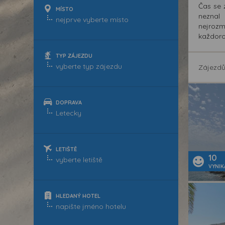
Čas se 
MÍSTO
neznal
nejrozm
každoroč
TYP ZÁJEZDU
Zájezd
DOPRAVA
LETIŠTĚ
10
VYNIK
HLEDANÝ HOTEL