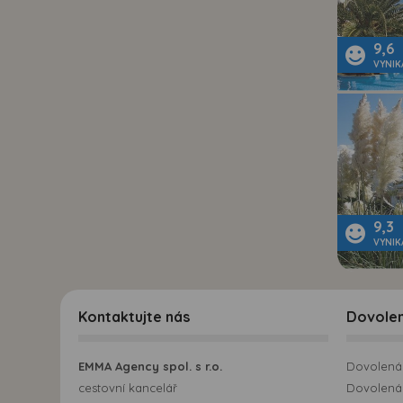
9,6
VYNIK
9,3
VYNIK
Kontaktujte nás
Dovole
EMMA Agency spol. s r.o.
Dovolená 
cestovní kancelář
Dovolená 