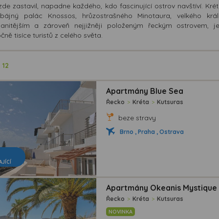
zde zastavil, napadne každého, kdo fascinující ostrov navštíví. K
 bájný palác Knossos, hrůzostrašného Minotaura, velkého krá
anitějším a zároveň nejjižněji položeným řeckým ostrovem, j
ně tisíce turistů z celého světa.
ů
12
Apartmány Blue Sea
Řecko
>
Kréta
>
Kutsuras
beze stravy
Brno , Praha , Ostrava
AJÍCÍ
Apartmány Okeanis Mystique 
Řecko
>
Kréta
>
Kutsuras
NOVINKA