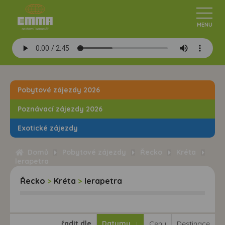
Pobytové zájezdy 2026
Poznávací zájezdy 2026
Exotické zájezdy
Domů
Pobytové zájezdy
Řecko
Kréta
lerapetra
Řecko
>
Kréta
>
lerapetra
řadit dle
Datumu
Ceny
Destinace