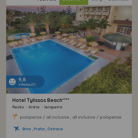
9,8
VYNIKAJÍCÍ
Hotel Tylissos Beach****
Řecko
>
Kréta
>
lerapetra
polopenze / all inclusive , all inclusive / polopenze
Brno , Praha , Ostrava