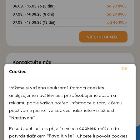
06.08. - 13.08.26 (8 dní)
od 29 890,-
07.08. - 14.08.26 (8 dní)
od 29 890,-
07.08. - 18.08.26 (12 dní)
od 40 190,-
VÍCE INFORMACÍ
Kontaktujte nás
Cookies
Nutné cookies
EMMA Agency spol. s r.o.
cestovní kancelář
Nutné cookies pomáhají, aby byla webová stránka
Vážíme si
vašeho soukromí
. Pomocí
cookies
Kozí 10, 602 00 Brno
použitelná tak, že umožní základní funkce jako navigace
analyzujeme návštěvnost, přizpůsobujeme obsah a
+420 542 214 343
stránky a přístup k zabezpečeným sekcím webové stránky.
reklamy podle vašich potřeb. Informace o tom, k čemu
emma@emma.cz
Webová stránka nemůže správně fungovat bez těchto
používáme jednotlivé cookies naleznete v možnosti
cookies.
“Nastavení”
.
Dovolená 2026
Pokud souhlasíte s přijetím všech
cookies
, můžete to
Analytické cookies
potvrdit tlačítkem
“Povolit vše”
. Chcete-li povolit cookies
Dovolená Španělsko 2026