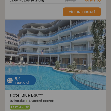
29.08. - 05.09.26 (8 dní)
23 490,-
od 14 870,-
VÍCE INFORMACÍ
9,4
VYNIKAJÍCÍ
Hotel Blue Bay***
Bulharsko
>
Slunečné pobřeží
LAST MINUTE