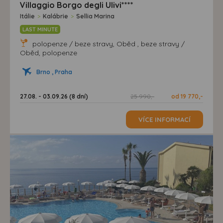
Villaggio Borgo degli Ulivi****
Itálie
>
Kalábrie
>
Sellia Marina
LAST MINUTE
polopenze / beze stravy, Oběd , beze stravy /
Oběd, polopenze
Brno , Praha
27.08. - 03.09.26 (8 dní)
25 990,-
od 19 770,-
VÍCE INFORMACÍ