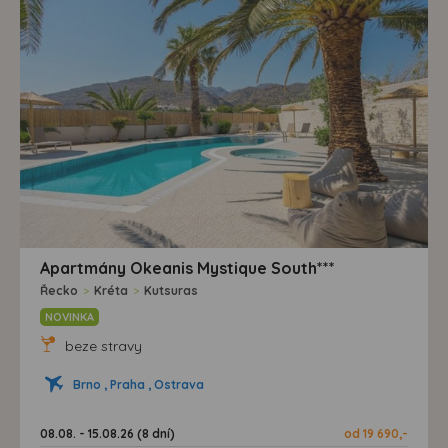
Apartmány Okeanis Mystique South***
Řecko
>
Kréta
>
Kutsuras
NOVINKA
beze stravy
Brno , Praha , Ostrava
08.08. - 15.08.26 (8 dní)
od 19 690,-