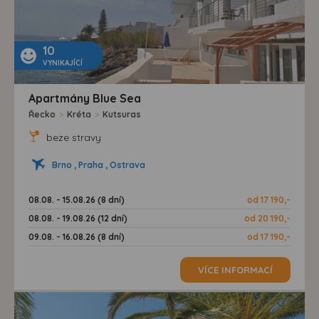
10
VYNIKAJÍCÍ
Apartmány Blue Sea
Řecko
>
Kréta
>
Kutsuras
beze stravy
Brno , Praha , Ostrava
08.08. - 15.08.26 (8 dní)
od 17 190,-
08.08. - 19.08.26 (12 dní)
od 20 190,-
09.08. - 16.08.26 (8 dní)
od 17 190,-
VÍCE INFORMACÍ