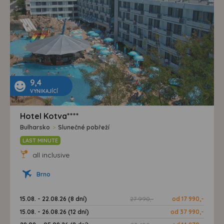
9,4
VYNIKAJÍCÍ
Hotel Kotva****
Bulharsko
>
Slunečné pobřeží
LAST MINUTE
all inclusive
Brno
15.08. - 22.08.26 (8 dní)
27 990,-
od 17 990,-
15.08. - 26.08.26 (12 dní)
od 37 990,-