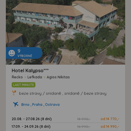
9
VÝBORNÉ
Hotel Kalypso***
Řecko
>
Lefkada
>
Agios Nikitas
LAST MINUTE
beze stravy / snídaně , snídaně / beze stravy
Brno , Praha , Ostrava
20.08. - 27.08.26 (8 dní)
18 990,-
od 14 770,-
17.09. - 24.09.26 (8 dní)
16 990,-
od 14 990,-