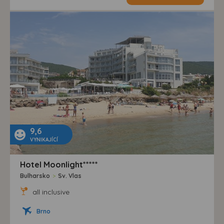
9,6
VYNIKAJÍCÍ
Hotel Moonlight*****
Bulharsko
>
Sv. Vlas
all inclusive
Brno