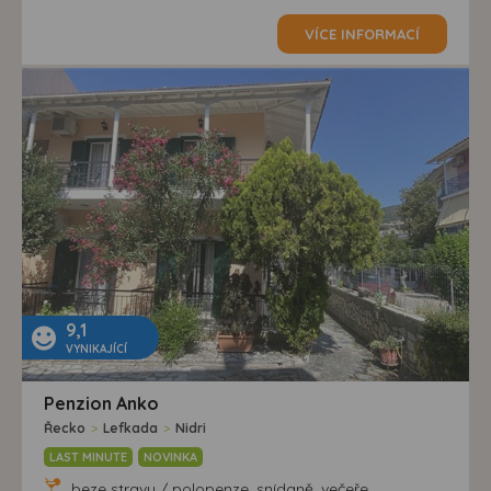
VÍCE INFORMACÍ
9,1
VYNIKAJÍCÍ
Penzion Anko
Řecko
>
Lefkada
>
Nidri
LAST MINUTE
NOVINKA
beze stravy / polopenze, snídaně, večeře