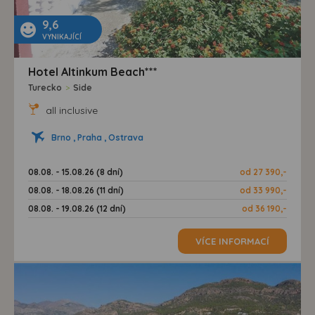
9,6
VYNIKAJÍCÍ
Hotel Altinkum Beach***
Turecko
>
Side
all inclusive
Brno , Praha , Ostrava
08.08. - 15.08.26 (8 dní)
od 27 390,-
08.08. - 18.08.26 (11 dní)
od 33 990,-
08.08. - 19.08.26 (12 dní)
od 36 190,-
VÍCE INFORMACÍ