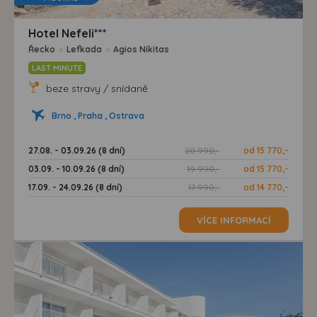
Hotel Nefeli***
Řecko
>
Lefkada
>
Agios Nikitas
LAST MINUTE
beze stravy / snídaně
Brno , Praha , Ostrava
27.08. - 03.09.26 (8 dní)
20 990,-
od 15 770,-
03.09. - 10.09.26 (8 dní)
19 990,-
od 15 770,-
17.09. - 24.09.26 (8 dní)
17 990,-
od 14 770,-
VÍCE INFORMACÍ