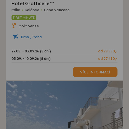
Hotel Grotticelle***
Itálie
>
Kalábrie
>
Capo Vaticano
FIRST MINUTE
polopenze
Brno , Praha
27.08. - 03.09.26 (8 dní)
od 28 990,-
03.09. - 10.09.26 (8 dní)
od 27 490,-
VÍCE INFORMACÍ