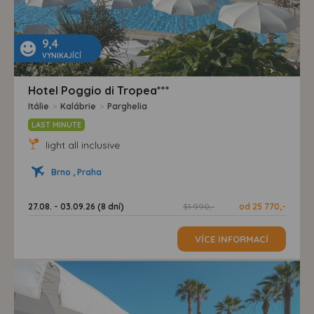
9,4
VYNIKAJÍCÍ
Hotel Poggio di Tropea***
Itálie
>
Kalábrie
>
Parghelia
LAST MINUTE
light all inclusive
Brno , Praha
27.08. - 03.09.26 (8 dní)
31 990,-
od 25 770,-
VÍCE INFORMACÍ