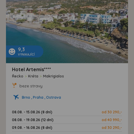
9,3
VYNIKAJÍCÍ
Hotel Artemis****
Řecko
>
Kréta
>
Makrigialos
beze stravy
Brno , Praha , Ostrava
08.08. - 15.08.26 (8 dní)
od 30 290,-
08.08. - 19.08.26 (12 dní)
od 40 990,-
09.08. - 16.08.26 (8 dní)
od 30 290,-