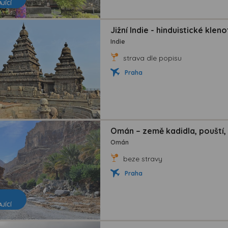
AJÍCÍ
Jižní Indie - hinduistické klen
Indie
strava dle popisu
Praha
Omán – země kadidla, pouští,
Omán
beze stravy
Praha
AJÍCÍ