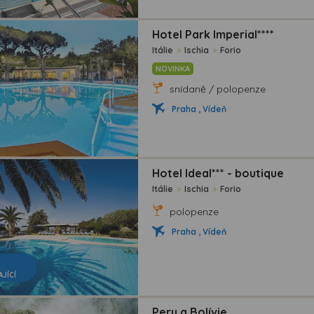
Hotel Park Imperial****
Itálie
>
Ischia
>
Forio
NOVINKA
snídaně / polopenze
Praha , Vídeň
Hotel Ideal*** - boutique
Itálie
>
Ischia
>
Forio
polopenze
Praha , Vídeň
AJÍCÍ
Peru a Bolívie