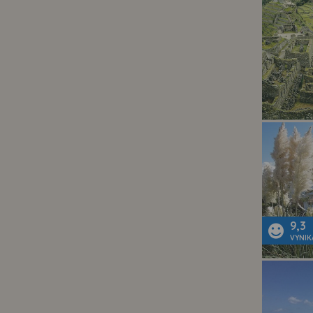
9,3
VYNIK