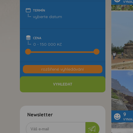
VYNIK
TERMÍN
CENA
0 - 150 000 Kč
rozšířené vyhledávání
9
Newsletter
VYNIK