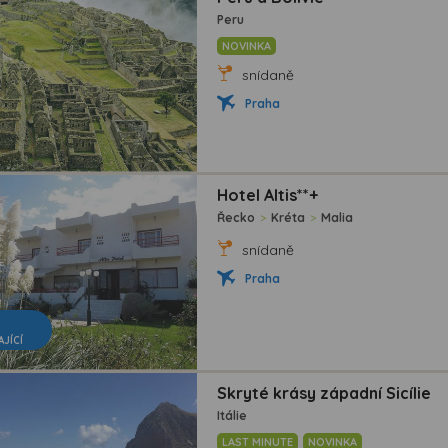
Peru
NOVINKA
snídaně
Praha
Hotel Altis**+
Řecko
>
Kréta
>
Malia
snídaně
Praha
AJÍCÍ
Skryté krásy západní Sicílie
Itálie
LAST MINUTE
NOVINKA