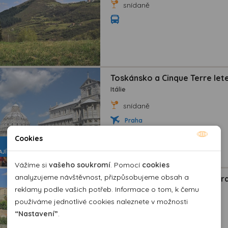
snídaně
Toskánsko a Cinque Terre let
Itálie
snídaně
Praha
Cookies
Nutné cookies
AJÍCÍ
Nutné cookies pomáhají, aby byla webová stránka
Vážíme si
vašeho soukromí
. Pomocí
cookies
použitelná tak, že umožní základní funkce jako navigace
analyzujeme návštěvnost, přizpůsobujeme obsah a
Katarské hrady, Andorra a f
stránky a přístup k zabezpečeným sekcím webové stránky.
reklamy podle vašich potřeb. Informace o tom, k čemu
Francie
Webová stránka nemůže správně fungovat bez těchto
používáme jednotlivé cookies naleznete v možnosti
NOVINKA
cookies.
“Nastavení”
.
snídaně