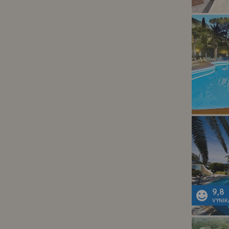
9,8
VYNIK