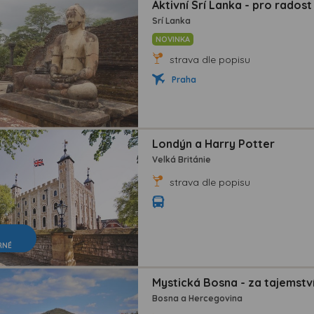
Aktivní Srí Lanka - pro radost 
Srí Lanka
NOVINKA
strava dle popisu
Praha
Londýn a Harry Potter
Velká Británie
strava dle popisu
RNÉ
Mystická Bosna - za tajemst
Bosna a Hercegovina