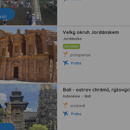
AJÍCÍ
Velký okruh Jordánskem
Jordánsko
NOVINKA
polopenze
Praha
Bali - ostrov chrámů, rýžovýc
Indonésie
>
Bali
snídaně
Praha