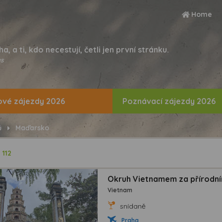
Home
ha, a ti, kdo necestují, četli jen první stránku.
s
vé zájezdy 2026
Poznávací zájezdy 2026
ů
Maďarsko
ů
112
Okruh Vietnamem za přírodní
Vietnam
snídaně
Praha