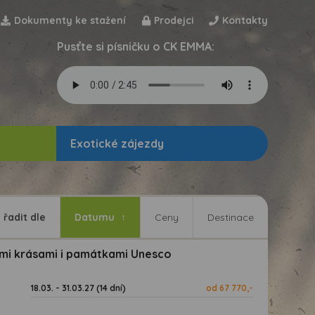
Dokumenty ke stažení
Prodejci
Kontakty
Pusťte si písničku o CK EMMA:
Exotické zájezdy
řadit dle
Datumu
Ceny
Destinace
mi krásami i památkami Unesco
18.03. - 31.03.27 (14 dní)
od 67 770,-