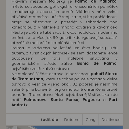
Hlavním městem Mallorky je
Palma de Mallorca
,
město se spoustou gotických a renesančních památek
i nádherných secesních domů. Vládne v něm velmi
přívětivá atmosféra, určitě stojí za to, si ho prohlédnout,
projít se přístavem a posedět v zahradách pod
katedrálou či v některé z mnoha kaváren a kavárniček.
Město je známé také svou širokou nabídkou moderního
umění. Je tu více jak 50 galerií, kde vystavují současní,
převážně mallorští a katalánští umělci.
Palma je vzdálena od letiště jen čtvrt hodiny jízdy
autem, z turistických letovisek se sem dostanete lehce
autobusem. Je totiž malebně situována v
geometrickém středu zálivu
Bahía de Palma
,
největšího ze tří zálivů ostrova.
Nejmalebnější část ostrova je bezesporu
pohoří Sierra
de Tramuntana
, které se táhne po celé západní délce
ostrova a vesnice v jeho okolí. JZ pobřeží je nesmírně
zelené, plné barevné flóry a malebně ohraničené právě
pohořím Tramuntana. Mezi nejoblíbenější střediska zde
patří
Palmanova
,
Santa Ponsa
,
Paguera
a
Port
Andratx
.
řadit dle
Datumu
Ceny
Destinace