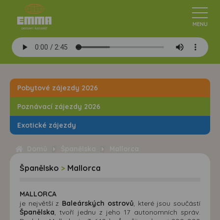
Pobytové zájezdy 2026
Poznávací zájezdy 2026
Exotické zájezdy
Domů
Španělsko
Mallorca
Španělsko
>
Mallorca
MALLORCA
je největší z
Baleárských ostrovů
, které jsou součástí
Španělska
, tvoří jednu z jeho 17 autonomních správ.