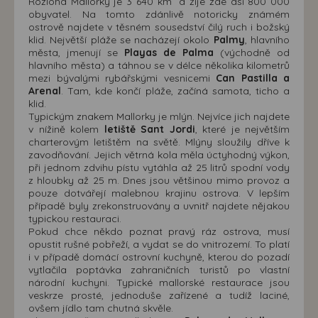
Rozloha Mallorky je 3 640 km² a žije zde asi 800 000
obyvatel. Na tomto zdánlivě notoricky známém
ostrově najdete v těsném sousedství čilý ruch i božský
klid. Největší pláže se nacházejí okolo
Palmy
, hlavního
města, jmenují se
Playas de Palma
(východně od
hlavního města) a táhnou se v délce několika kilometrů
mezi bývalými rybářskými vesnicemi
Can Pastilla a
Arenal
. Tam, kde končí pláže, začíná samota, ticho a
klid.
Typickým znakem Mallorky je mlýn. Nejvíce jich najdete
v nížině kolem
letiště Sant Jordi
, které je největším
charterovým letištěm na světě. Mlýny sloužily dříve k
zavodňování. Jejich větrná kola měla úctyhodný výkon,
při jednom zdvihu pístu vytáhla až 25 litrů spodní vody
z hloubky až 25 m. Dnes jsou většinou mimo provoz a
pouze dotvářejí malebnou krajinu ostrova. V lepším
případě byly zrekonstruovány a uvnitř najdete nějakou
typickou restauraci.
Pokud chce někdo poznat pravý ráz ostrova, musí
opustit rušné pobřeží, a vydat se do vnitrozemí. To platí
i v případě domácí ostrovní kuchyně, kterou do pozadí
vytlačila poptávka zahraničních turistů po vlastní
národní kuchyni. Typické mallorské restaurace jsou
veskrze prosté, jednoduše zařízené a tudíž laciné,
ovšem jídlo tam chutná skvěle.