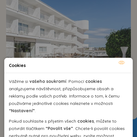
Cookies
9,6
Nutné cookies
VYNIKAJÍCÍ
Nutné cookies pomáhají, aby byla webová stránka
Vážíme si
vašeho soukromí
. Pomocí
cookies
použitelná tak, že umožní základní funkce jako navigace
analyzujeme návštěvnost, přizpůsobujeme obsah a
Hotel Tora***+
stránky a přístup k zabezpečeným sekcím webové stránky.
reklamy podle vašich potřeb. Informace o tom, k čemu
Španělsko
>
Mallorca
>
Paguera
Webová stránka nemůže správně fungovat bez těchto
používáme jednotlivé cookies naleznete v možnosti
snídaně / polopenze
cookies.
“Nastavení”
.
Brno , Praha , Vídeň
Pokud souhlasíte s přijetím všech
cookies
, můžete to
Analytické cookies
potvrdit tlačítkem
“Povolit vše”
. Chcete-li povolit cookies
16.08. - 23.08.26 (8 dní)
od 30 990,-
nezbytně nutné pro používání webu, zvolte možnost
Pomocí analytických cookies můžeme měřit návštěvnost