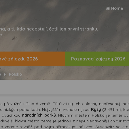
Home
ha, a ti, kdo necestují, četli jen první stránku.
s
vé zájezdy 2026
Poznávací zájezdy 2026
ů
Polsko
e převážně nížinatá země. Tři čtvrtiny jeho plochy nepřesahují n
o nízkých pahorkatin. Nejvyšším vrcholem jsou
Rysy
(2 499 m), kte
ž dvacítkou
národních parků
. Hlavním městem Polska je téměř d
dřívější hlavní město země je jednou z nejvyhledávanějších turisti
o známé rovněž pod svým německým názvem Auschwitz se stalo 