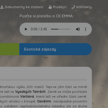
Dokumenty ke stažení
Prodejci
Kontakty
Pusťte si písničku o CK EMMA:
Exotické zájezdy
admořskou výšku 200 metrů. Teprve jižní část se mírně
ré leží ve
Vysokých Tatrách
. Země se může pochlubit
voumiliónová
Varšava
, která leží ve střední části země.
ckých atrakcí v Evropě.
Osvětim
, nenápadné provinční
svědkem nepředstavitelného lidského zla za druhé