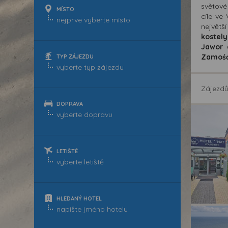
světové
MÍSTO
cíle ve
největš
kostely
Jawor 
Zamość,
TYP ZÁJEZDU
Zájezd
DOPRAVA
LETIŠTĚ
HLEDANÝ HOTEL