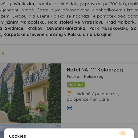
 války.
Wieliczka
, starobylé solné doly (v provozu po 700 let), mal
 Východní Evropě. Často bývá přirovnávána k pohádkovému královs
í zemí Evropy. Na území Polska se nachází 14 památek pod oc
 v jižním Malopolsku, Hala století ve Vratislavi, Hrad Malbor
a Svídnice, Krakov, Osvětim-Březinka, Park Mużakowski, Sol
 Karpatské dřevěné chrámy v Polsku a na Ukrajině
ů
3
Hotel NAT*** Kołobrzeg
Polsko
>
Kołobrzeg
NOVINKA
snídaně / polopenze ,
polopenze / snídaně
Hotel NAT*** Sarbinowo
Cookies
Polsko
>
Sarbinowo