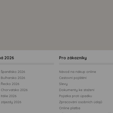
možná bezprostřední identifikace uživatele. Bez vyjádření
souhlasu, nedojde k zobrazování obsahu a reklam
přizpůsobených Vašim zájmům.
ná 2026
Pro zákazníky
Španělsko 2026
Návod na nákup online
Bulharsko 2026
Cestovní pojištění
 Řecko 2026
Slevy
 Chorvatsko 2026
Dokumenty ke stažení
Itálie 2026
Pojistka proti úpadku
 zájezdy 2026
Zpracování osobních údajů
Online platba