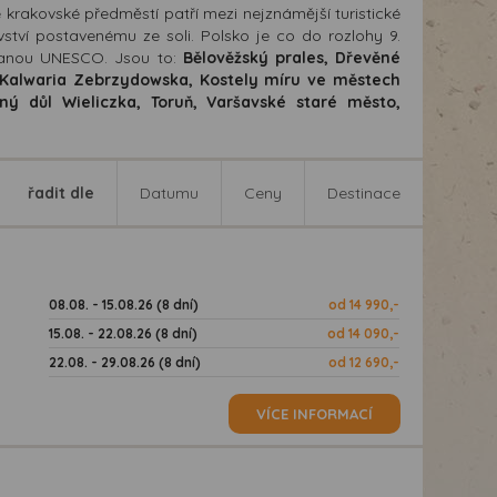
é krakovské předměstí patří mezi nejznámější turistické
tví postavenému ze soli. Polsko je co do rozlohy 9.
hranou UNESCO. Jsou to:
Bělověžský prales, Dřevěné
k, Kalwaria Zebrzydowska, Kostely míru ve městech
ný důl Wieliczka, Toruň, Varšavské staré město,
řadit dle
Datumu
Ceny
Destinace
08.08. - 15.08.26 (8 dní)
od 14 990,-
15.08. - 22.08.26 (8 dní)
od 14 090,-
22.08. - 29.08.26 (8 dní)
od 12 690,-
VÍCE INFORMACÍ