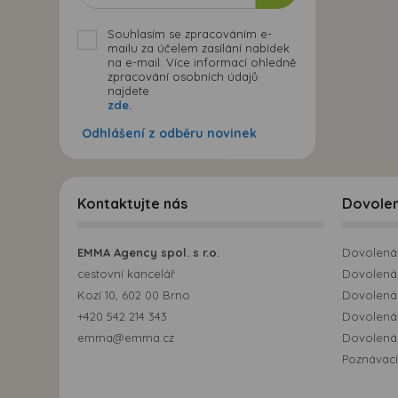
Souhlasím se zpracováním e-
mailu za účelem zasílání nabídek
na e-mail. Více informací ohledně
zpracování osobních údajů
najdete
zde.
Odhlášení z odběru novinek
Kontaktujte nás
Dovole
EMMA Agency spol. s r.o.
Dovolená 
cestovní kancelář
Dovolená 
Kozí 10, 602 00 Brno
Dovolená
+420 542 214 343
Dovolená
emma@emma.cz
Dovolená 
Poznávací