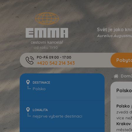
Svět je jako kni
Aurelius Augustinu
od roku 1990
PO-PÁ 09:00 - 17:00
Pobyto
+420 542 214 343
Dom
DESTINACE
Polsko
Polsko
j
LOKALITA
zvedá d
více ne
Krakov
městečk