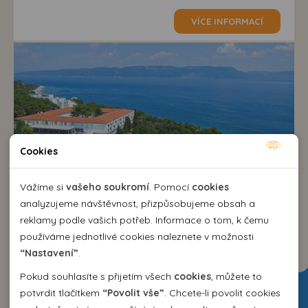
VÍCE INFORMACÍ
Cookies
Nutné cookies
Nutné cookies pomáhají, aby byla webová stránka
Vážíme si
vašeho soukromí
. Pomocí
cookies
použitelná tak, že umožní základní funkce jako navigace
analyzujeme návštěvnost, přizpůsobujeme obsah a
9,8
stránky a přístup k zabezpečeným sekcím webové stránky.
reklamy podle vašich potřeb. Informace o tom, k čemu
VYNIKAJÍCÍ
Webová stránka nemůže správně fungovat bez těchto
používáme jednotlivé cookies naleznete v možnosti
cookies.
Hotel Valamar Sanfior****
“Nastavení”
.
Chorvatsko
>
Istrie
>
Rabac
Pokud souhlasíte s přijetím všech
cookies
, můžete to
Analytické cookies
polopenze
potvrdit tlačítkem
“Povolit vše”
. Chcete-li povolit cookies