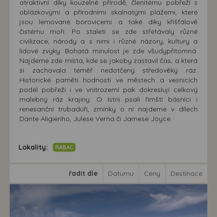
atraktivní díky kouzelné přírodě, členitému pobřeží s
oblázkovými a přírodními skalnatými plážemi, které
jsou lemované borovicemi a také díky křišťálově
čistému moři. Po staletí se zde střetávaly různé
civilizace, národy a s nimi i různé názory, kultury a
lidové zvyky. Bohatá minulost je zde všudypřítomná.
Najdeme zde místa, kde se jakoby zastavil čas, a která
si zachovala téměř nedotčený středověký ráz.
Historické paměti hodnosti ve městech a vesnicích
podél pobřeží i ve vnitrozemí pak dokreslují celkový
malebný ráz krajiny. O Istrii psali římští básníci i
renesanční trubadúři, zmínky o ní najdeme v dílech
Dante Aligieriho, Julese Verna či Jamese Joyce.
Lokality:
RABAC
řadit dle
Datumu
Ceny
Destinace