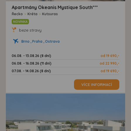
Apartmány Okeanis Mystique South***
Řecko
>
Kréta
>
Kutsuras
NOVINKA
beze stravy
Brno , Praha , Ostrava
06.08. - 13.08.26 (8 dní)
od 19 690,-
06.08. - 16.08.26 (11 dní)
od 22 990,-
07.08. - 14.08.26 (8 dní)
od 19 690,-
VÍCE INFORMACÍ