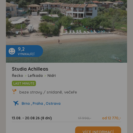
9,2
VYNIKAJÍCÍ
Studia Achilleas
Řecko
>
Lefkada
>
Nidri
LAST MINUTE
beze stravy / snídaně, večeře
Brno , Praha , Ostrava
13.08. - 20.08.26 (8 dní)
17 990,-
od 12 770,-
VÍCE INFORMACÍ