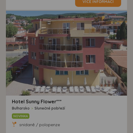
VÍCE INFORMACÍ
Hotel Sunny Flower***
Bulharsko
>
Slunečné pobřeží
NOVINKA
snídaně / polopenze