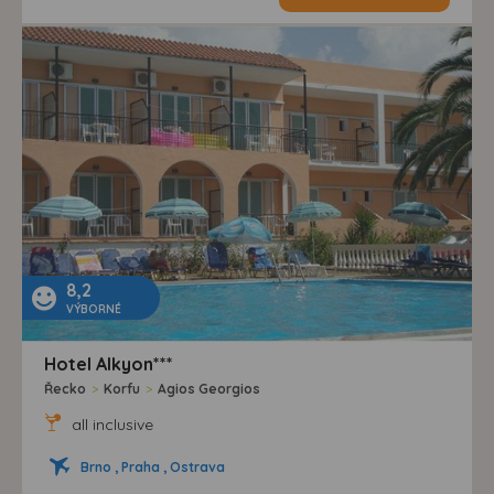
8,2
VÝBORNÉ
Hotel Alkyon***
Řecko
>
Korfu
>
Agios Georgios
all inclusive
Brno , Praha , Ostrava