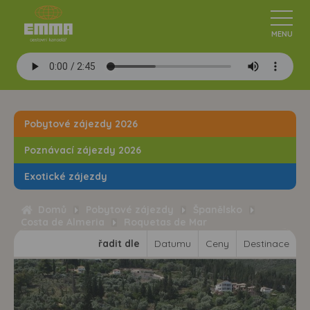
Pobytové zájezdy 2026
Poznávací zájezdy 2026
Exotické zájezdy
Domů
Pobytové zájezdy
Španělsko
Costa de Almeria
Roquetas de Mar
řadit dle
Datumu
Ceny
Destinace