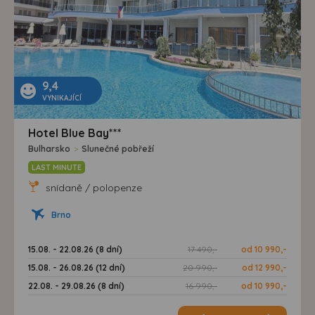
9,4
VYNIKAJÍCÍ
Hotel Blue Bay***
Bulharsko
>
Slunečné pobřeží
LAST MINUTE
snídaně / polopenze
Brno
15.08. - 22.08.26 (8 dní)
17 490,-
od 10 990,-
15.08. - 26.08.26 (12 dní)
20 990,-
od 12 990,-
22.08. - 29.08.26 (8 dní)
16 990,-
od 10 990,-