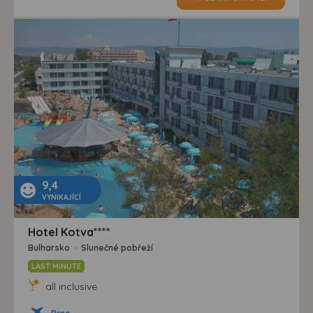
9,4
VYNIKAJÍCÍ
Hotel Kotva****
Bulharsko
>
Slunečné pobřeží
LAST MINUTE
all inclusive