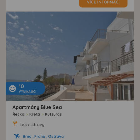
VÍCE INFORMACÍ
10
VYNIKAJÍCÍ
Apartmány Blue Sea
Řecko
>
Kréta
>
Kutsuras
beze stravy
Brno , Praha , Ostrava