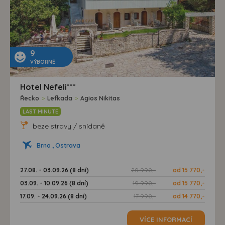
9
VÝBORNÉ
Hotel Nefeli***
Řecko
>
Lefkada
>
Agios Nikitas
LAST MINUTE
beze stravy / snídaně
Brno , Ostrava
27.08. - 03.09.26 (8 dní)
20 990,-
od 15 770,-
03.09. - 10.09.26 (8 dní)
19 990,-
od 15 770,-
17.09. - 24.09.26 (8 dní)
17 990,-
od 14 770,-
VÍCE INFORMACÍ