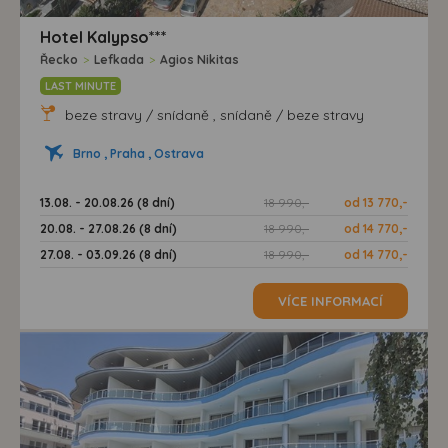
Hotel Kalypso***
Řecko
>
Lefkada
>
Agios Nikitas
LAST MINUTE
beze stravy / snídaně , snídaně / beze stravy
Brno , Praha , Ostrava
13.08. - 20.08.26 (8 dní)
18 990,-
od 13 770,-
20.08. - 27.08.26 (8 dní)
18 990,-
od 14 770,-
27.08. - 03.09.26 (8 dní)
18 990,-
od 14 770,-
VÍCE INFORMACÍ