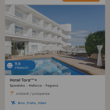
9,6
VYNIKAJÍCÍ
Hotel Tora***+
Španělsko
>
Mallorca
>
Paguera
snídaně / polopenze
Brno , Praha , Vídeň