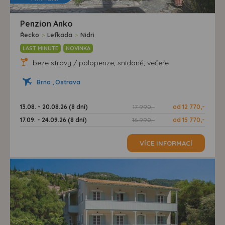
Penzion Anko
Řecko
>
Lefkada
>
Nidri
LAST MINUTE
NOVINKA
beze stravy / polopenze, snídaně, večeře
Brno , Ostrava
13.08. - 20.08.26 (8 dní)
17 990,-
od 12 770,-
17.09. - 24.09.26 (8 dní)
16 990,-
od 15 770,-
VÍCE INFORMACÍ