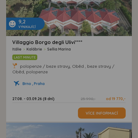
9,2
VYNIKAJÍCÍ
Villaggio Borgo degli Ulivi****
Itálie
>
Kalábrie
>
Sellia Marina
LAST MINUTE
polopenze / beze stravy, Oběd , beze stravy /
Oběd, polopenze
Brno , Praha
27.08. - 03.09.26 (8 dní)
25 990,-
od 19 770,-
VÍCE INFORMACÍ