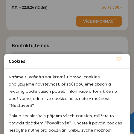
11.11. - 22.11.26 (12 dní)
od 78 500,-
VÍCE INFORMACÍ
Kontaktujte nás
Cookies
EMMA Agency spol. s r.o.
Nutné cookies
cestovní kancelář
Nutné cookies pomáhají, aby byla webová stránka
Kozí 10, 602 00 Brno
Vážíme si
vašeho soukromí
. Pomocí
cookies
použitelná tak, že umožní základní funkce jako navigace
+420 542 214 343
analyzujeme návštěvnost, přizpůsobujeme obsah a
stránky a přístup k zabezpečeným sekcím webové stránky.
emma@emma.cz
reklamy podle vašich potřeb. Informace o tom, k čemu
Webová stránka nemůže správně fungovat bez těchto
používáme jednotlivé cookies naleznete v možnosti
Dovolená 2026
cookies.
“Nastavení”
.
Pokud souhlasíte s přijetím všech
cookies
, můžete to
Dovolená Španělsko 2026
Analytické cookies
potvrdit tlačítkem
“Povolit vše”
. Chcete-li povolit cookies
Dovolená Bulharsko 2026
nezbytně nutné pro používání webu, zvolte možnost
Pomocí analytických cookies můžeme měřit návštěvnost
Dovolená Řecko 2026