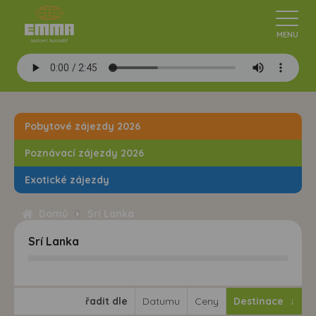
Pobytové zájezdy 2026
Poznávací zájezdy 2026
Exotické zájezdy
Domů
Srí Lanka
Srí Lanka
řadit dle
Datumu
Ceny
Destinace