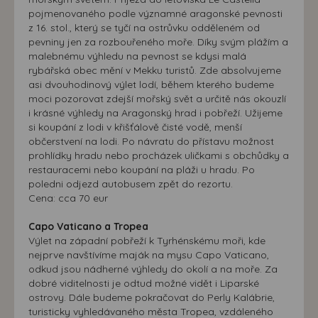
pojmenovaného podle významné aragonské pevnosti
z 16. stol., který se tyčí na ostrůvku odděleném od
pevniny jen za rozbouřeného moře. Díky svým plážím a
malebnému výhledu na pevnost se kdysi malá
rybářská obec mění v Mekku turistů. Zde absolvujeme
asi dvouhodinový výlet lodí, během kterého budeme
moci pozorovat zdejší mořský svět a určitě nás okouzlí
i krásné výhledy na Aragonský hrad i pobřeží. Užijeme
si koupání z lodi v křišťálově čisté vodě, menší
občerstvení na lodi. Po návratu do přístavu možnost
prohlídky hradu nebo procházek uličkami s obchůdky a
restauracemi nebo koupání na pláži u hradu. Po
poledni odjezd autobusem zpět do rezortu.
Cena: cca 70 eur
Capo Vaticano a Tropea
Výlet na západní pobřeží k Tyrhénskému moři, kde
nejprve navštívíme maják na mysu Capo Vaticano,
odkud jsou nádherné výhledy do okolí a na moře. Za
dobré viditelnosti je odtud možné vidět i Liparské
ostrovy. Dále budeme pokračovat do Perly Kalábrie,
turisticky vyhledávaného města Tropea, vzdáleného