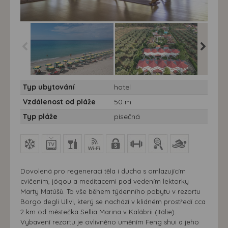
Koupání v Kalábrii s
Koupání v Kalábrii s
Koupání 
Typ ubytování
hotel
jógou - Villaggio Borgo
jógou - Villaggio Borgo
jógou - 
Ulivi - pláž
Ulivi
Ulivi - b
Vzdálenost od pláže
50 m
Typ pláže
písečná
Dovolená pro regeneraci těla i ducha s omlazujícím
cvičením, jógou a meditacemi pod vedením lektorky
Marty Matúšů. To vše během týdenního pobytu v rezortu
Borgo degli Ulivi, který se nachází v klidném prostředí cca
2 km od městečka Sellia Marina v Kalábrii (Itálie).
Vybavení rezortu je ovlivněno uměním Feng shui a jeho