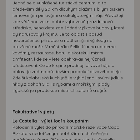
Jedná se o vyhlášené turistické centrum, a to
především díky 20 km dlouhým plážím s bílým pískem
lemovaným piniovými a eukalyptovými háji. Převažují
zde většinou velmi dobře vybavená prázdninová
střediska, nenajdete zde žádné výškové budovy, které
by narušovaly krajinu. Je to oblast s dosud
neporušenou přírodou a nádhernými výhledy na
otevřené moře. V městečku Sellia Marina najdeme
kavárny, restaurace, bary, diskotéky i místní
amfiteátr, kde se v létě odehrávají nejrůznější
představení. Celou krajinu protínají olivové háje a
oblast je známá především produkcí olivového oleje.
Zdejší kalábrijská kuchyně je vyhlášená i svými jídly s
hřiby z pohoří Sila i s rybami a mořskými plody.
Typická je i produkce místních salámů a sýrů.
Fakultativní výlety
Le Castella - výlet lodí s koupáním
Polodenní výlet do přírodní mořské rezervace Capo
Rizzuto s nedotčeným pobřežím a chráněným
mořským světem. Příjezd do letoviska Le Castella