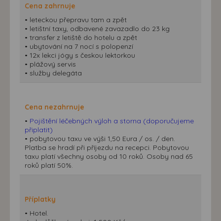
Cena zahrnuje
• leteckou přepravu tam a zpět
• letištní taxy, odbavené zavazadlo do 23 kg
• transfer z letiště do hotelu a zpět
• ubytování na 7 nocí s polopenzí
• 12x lekci jógy s českou lektorkou
• plážový servis
• služby delegáta
Cena nezahrnuje
•
Pojištění léčebných výloh a storna (doporučujeme
připlatit)
• pobytovou taxu ve výši 1,50 Eura / os. / den.
Platba se hradí při příjezdu na recepci. Pobytovou
taxu platí všechny osoby od 10 roků. Osoby nad 65
roků platí 50%.
Příplatky
• Hotel.