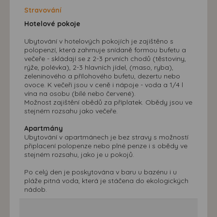
Stravování
Hotelové pokoje
Ubytování v hotelových pokojích je zajištěno s
polopenzí, která zahrnuje snídaně formou bufetu a
večeře - skládají se z 2-3 prvních chodů (těstoviny,
rýže, polévka), 2-3 hlavních jídel, (maso, ryba),
zeleninového a přílohového bufetu, dezertu nebo
ovoce. K večeři jsou v ceně i nápoje - voda a 1/4 l
vína na osobu (bílé nebo červené).
Možnost zajištění obědů za příplatek. Obědy jsou ve
stejném rozsahu jako večeře.
Apartmány
Ubytování v apartmánech je bez stravy s možností
připlacení polopenze nebo plné penze i s obědy ve
stejném rozsahu, jako je u pokojů.
Po celý den je poskytována v baru u bazénu i u
pláže pitná voda, která je stáčena do ekologických
nádob.