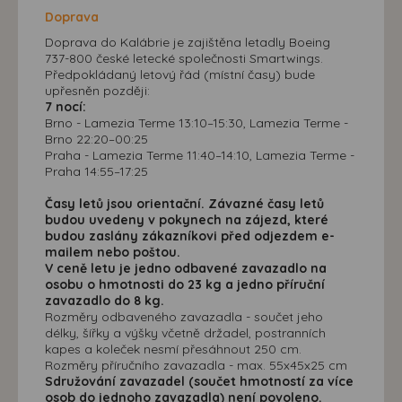
Doprava
Doprava do Kalábrie je zajištěna letadly Boeing
737-800 české letecké společnosti Smartwings.
Předpokládaný letový řád (místní časy) bude
upřesněn později:
7 nocí:
Brno - Lamezia Terme 13:10–15:30, Lamezia Terme -
Brno 22:20–00:25
Praha - Lamezia Terme 11:40–14:10, Lamezia Terme -
Praha 14:55–17:25
Časy letů jsou orientační. Závazné časy letů
budou uvedeny v pokynech na zájezd, které
budou zaslány zákazníkovi před odjezdem e-
mailem nebo poštou.
V ceně letu je jedno odbavené zavazadlo na
osobu o hmotnosti do 23 kg a jedno příruční
zavazadlo do 8 kg.
Rozměry odbaveného zavazadla - součet jeho
délky, šířky a výšky včetně držadel, postranních
kapes a koleček nesmí přesáhnout 250 cm.
Rozměry příručního zavazadla - max. 55x45x25 cm
Sdružování zavazadel (součet hmotností za více
osob do jednoho zavazadla) není povoleno.