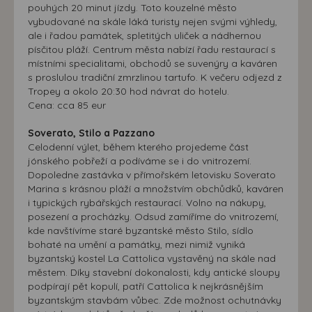
pouhých 20 minut jízdy. Toto kouzelné město
vybudované na skále láká turisty nejen svými výhledy,
ale i řadou památek, spletitých uliček a nádhernou
písčitou pláží. Centrum města nabízí řadu restaurací s
místními specialitami, obchodů se suvenýry a kaváren
s proslulou tradiční zmrzlinou tartufo. K večeru odjezd z
Tropey a okolo 20:30 hod návrat do hotelu.
Cena: cca 85 eur
Soverato, Stilo a Pazzano
Celodenní výlet, během kterého projedeme část
jónského pobřeží a podíváme se i do vnitrozemí.
Dopoledne zastávka v přímořském letovisku Soverato
Marina s krásnou pláží a množstvím obchůdků, kaváren
i typických rybářských restaurací. Volno na nákupy,
posezení a procházky. Odsud zamíříme do vnitrozemí,
kde navštívíme staré byzantské město Stilo, sídlo
bohaté na umění a památky, mezi nimiž vyniká
byzantský kostel La Cattolica vystavěný na skále nad
městem. Díky stavební dokonalosti, kdy antické sloupy
podpírají pět kopulí, patří Cattolica k nejkrásnějším
byzantským stavbám vůbec. Zde možnost ochutnávky