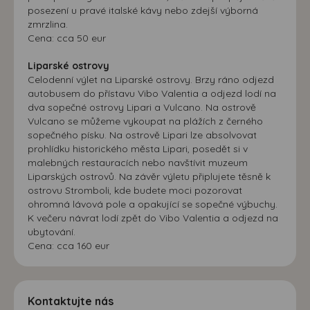
posezení u pravé italské kávy nebo zdejší výborná
zmrzlina.
Cena: cca 50 eur
Liparské ostrovy
Celodenní výlet na Liparské ostrovy. Brzy ráno odjezd
autobusem do přístavu Vibo Valentia a odjezd lodí na
dva sopečné ostrovy Lipari a Vulcano. Na ostrově
Vulcano se můžeme vykoupat na plážích z černého
sopečného písku. Na ostrově Lipari lze absolvovat
prohlídku historického města Lipari, posedět si v
malebných restauracích nebo navštívit muzeum
Liparských ostrovů. Na závěr výletu připlujete těsně k
ostrovu Stromboli, kde budete moci pozorovat
ohromná lávová pole a opakující se sopečné výbuchy.
K večeru návrat lodí zpět do Vibo Valentia a odjezd na
ubytování.
Cena: cca 160 eur
Kontaktujte nás