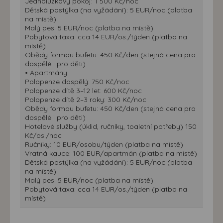
Jednolůžkový pokoj: 1 500 Kč/noc
Dětská postýlka (na vyžádání): 5 EUR/noc (platba
na místě)
Malý pes: 5 EUR/noc (platba na místě)
Pobytová taxa: cca 14 EUR/os./týden (platba na
místě)
Obědy formou bufetu: 450 Kč/den (stejná cena pro
dospělé i pro děti)
• Apartmány
Polopenze dospělý: 750 Kč/noc
Polopenze dítě 3–12 let: 600 Kč/noc
Polopenze dítě 2–3 roky: 300 Kč/noc
Obědy formou bufetu: 450 Kč/den (stejná cena pro
dospělé i pro děti)
Hotelové služby (úklid, ručníky, toaletní potřeby) 150
Kč/os./noc
Ručníky: 10 EUR/osobu/týden (platba na místě)
Vratná kauce: 100 EUR/apartmán (platba na místě)
Dětská postýlka (na vyžádání): 5 EUR/noc (platba
na místě)
Malý pes: 5 EUR/noc (platba na místě)
Pobytová taxa: cca 14 EUR/os./týden (platba na
místě)