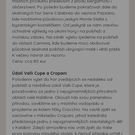
místních produktů především z plodů bergamotu i
občerstvení. Po poledni budeme pokračovat dále do
skalnatých hor Serre Calabresi do vesnice Pazzano,
kde navštívíme působivou jeskyni Monte Stella s
byzantským kostelíčkem. Od jeskyně se nám otevřou
úchvatné výhledy na okolní hory i na pobřeží a
mořskou zátoku. Na závěr výletu sjedeme na pobřeží
do oblasti Caminia, kde budeme moci obdivovat
působivé skalnaté pobřeží ukrývající malé i větší pláže.
K večeru návrat do rezortu.
Cena: cca 80 eur
Údolí Valli Cupe a Cropani
Polodenní výlet do hor zvedajících se nedaleko od
pobřeží a návštěva údolí Valli Cupe, které je
považováno za jednu z nejvýznamnějších přírodních
oblastí celé Kalábrie. Okouzlí nás svou panenskou
přírodou, osvěžíme se u místního vodopádu a
projdeme se kolem říčky Crocchio. Na cestě zpět se
zastavíme v městečku Cropani, jehož katedrála
představuje jednu z nejvýznamnějších stavitelských děl
v Kalábrii. Zdejší atmosféra nás vrátí zpět do Itálie
první poloviny minulého století, k čemuž přispěje určitě i