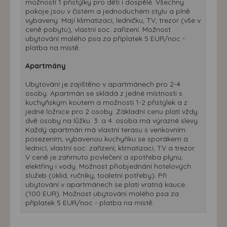
možností 1 přistýlky pro děti i dospělé. Všechny
pokoje jsou v čistém a jednoduchém stylu a plně
vybaveny. Mají klimatizaci, ledničku, TV, trezor (vše v
ceně pobytu), vlastní soc. zařízení. Možnost
ubytování malého psa za příplatek 5 EUR/noc -
platba na místě.
Apartmány
Ubytování je zajištěno v apartmánech pro 2-4
osoby. Apartmán se skládá z jedné místnosti s
kuchyňským koutem a možností 1-2 přistýlek a z
jedné ložnice pro 2 osoby. Základní cenu platí vždy
dvě osoby na lůžku. 3. a 4. osoba má výrazné slevy.
Každý apartmán má vlastní terasu s venkovním
posezením, vybavenou kuchyňku se sporákem a
lednicí, vlastní soc. zařízení, klimatizaci, TV a trezor.
V ceně je zahrnuto povlečení a spotřeba plynu,
elektřiny i vody. Možnost přiobjednání hotelových
služeb (úklid, ručníky, toaletní potřeby). Při
ubytování v apartmánech se platí vratná kauce
(100 EUR). Možnost ubytování malého psa za
příplatek 5 EUR/noc - platba na místě.