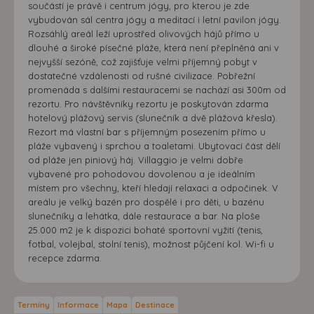
součástí je právě i centrum jógy, pro kterou je zde
vybudován sál centra jógy a meditací i letní pavilon jógy.
Rozsáhlý areál leží uprostřed olivových hájů přímo u
dlouhé a široké písečné pláže, která není přeplněná ani v
nejvyšší sezóně, což zajišťuje velmi příjemný pobyt v
dostatečné vzdálenosti od rušné civilizace. Pobřežní
promenáda s dalšími restauracemi se nachází asi 300m od
rezortu. Pro návštěvníky rezortu je poskytován zdarma
hotelový plážový servis (slunečník a dvě plážová křesla).
Rezort má vlastní bar s příjemným posezením přímo u
pláže vybavený i sprchou a toaletami. Ubytovací část dělí
od pláže jen piniový háj. Villaggio je velmi dobře
vybavené pro pohodovou dovolenou a je ideálním
místem pro všechny, kteří hledají relaxaci a odpočinek. V
areálu je velký bazén pro dospělé i pro děti, u bazénu
slunečníky a lehátka, dále restaurace a bar. Na ploše
25.000 m2 je k dispozici bohaté sportovní vyžití (tenis,
fotbal, volejbal, stolní tenis), možnost půjčení kol. Wi-fi u
recepce zdarma.
Termíny
Informace
Mapa
Destinace