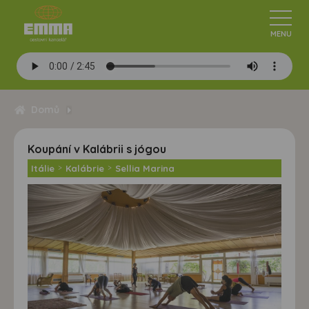
Domů
Koupání v Kalábrii s jógou
Itálie
>
Kalábrie
>
Sellia Marina