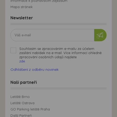
Informace k poznávacím zájezdům
máme možnost vytvářet profily založené na Vašich
Mapa stránek
zájmech. Na základě těchto informací není zpravidla
možná bezprostřední identifikace uživatele. Bez vyjádření
Newsletter
souhlasu, nedojde k zobrazování obsahu a reklam
přizpůsobených Vašim zájmům.
Souhlasím se zpracováním e-mailu za účelem
zasílání nabídek na e-mail. Více informací ohledně
zpracování osobních údajů najdete
zde.
Odhlášení z odběru novinek
Naši partneři
Letiště Brno
Letiště Ostrava
GO Parking letiště Praha
Další Partneři