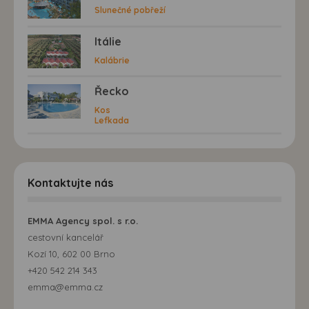
Slunečné pobřeží
Itálie
Kalábrie
Řecko
Kos
Lefkada
Kontaktujte nás
EMMA Agency spol. s r.o.
cestovní kancelář
Kozí 10, 602 00 Brno
+420 542 214 343
emma@emma.cz