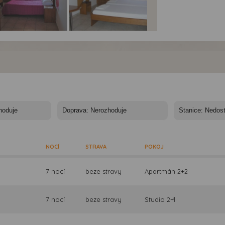
dia Kapitan - Studia
Studia Kapitan - Studia
Studia Kapitan - Studi
itan, Arillas, Korfu
Kapitan, Arillas, Korfu
Kapitan, Arillas, Korfu
NOCÍ
STRAVA
POKOJ
7 nocí
beze stravy
Apartmán 2+2
7 nocí
beze stravy
Studio 2+1