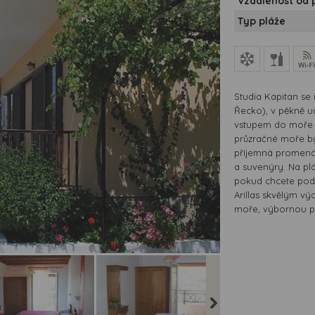
Vzdálenost od 
Typ pláže
Studia Kapitan se 
Řecko), v pěkně u
vstupem do moře j
průzračné moře b
příjemná promená
a suvenýry. Na plá
pokud chcete podni
Arillas skvělým v
moře, výbornou pl