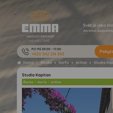
Svět je jako kni
Aurelius Augustinu
od roku 1990
PO-PÁ 09:00 - 17:00
Pobyto
+420 542 214 343
Domů
Řecko
Korfu
Arillas
Studia Kap
Studia Kapitan
Řecko
>
Korfu
>
Arillas