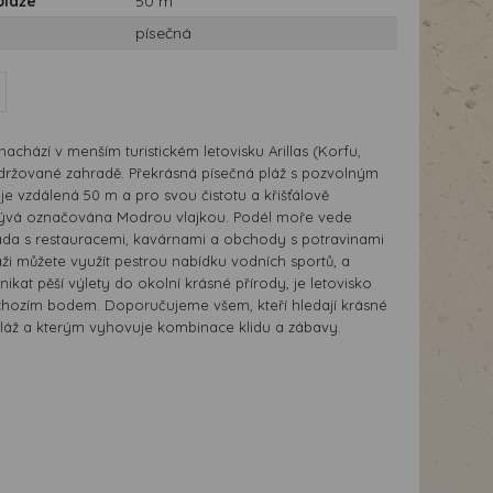
pláže
50 m
písečná
nachází v menším turistickém letovisku Arillas (Korfu,
držované zahradě. Překrásná písečná pláž s pozvolným
e vzdálená 50 m a pro svou čistotu a křišťálově
ývá označována Modrou vlajkou. Podél moře vede
da s restauracemi, kavárnami a obchody s potravinami
ži můžete využít pestrou nabídku vodních sportů, a
kat pěší výlety do okolní krásné přírody, je letovisko
ýchozím bodem. Doporučujeme všem, kteří hledají krásné
áž a kterým vyhovuje kombinace klidu a zábavy.