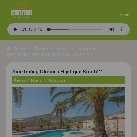
Domů
Řecko
Kréta
Kutsuras
Apartmány Okeanis Mystique South***
Apartmány Okeanis Mystique South***
Řecko
>
Kréta
>
Kutsuras