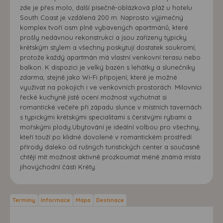
zde je přes molo, další písečně-oblázková pláž u hotelu
South Coast je vzdálená 200 m. Naprosto výjimečný
komplex tvoří osm plně vybavených apartmánů, které
prošly nedávnou rekonstrukcí a jsou zařízeny typicky
krétským stylem a všechny poskytují dostatek soukromí,
protože každý apartmán má vlastní venkovní terasu nebo
balkon. K dispozici je velký bazén s lehátky a slunečníky
zdarma, stejně jako Wi-Fi připojení, které je možné
využívat na pokojích i ve venkovních prostorách. Milovníci
řecké kuchyně jistě ocení možnost vychutnat si
romantické večeře při západu slunce v místních tavernách
s typickými krétskými specialitami s čerstvými rybami a
mořskými plody.Ubytování je ideální volbou pro všechny,
kteří touží po klidné dovolené v romantickém prostředí
přírody daleko od rušných turistických center a současně
chtějí mít možnost aktivně prozkoumat méně známá místa
jihovýchodní části Kréty.
Termíny
Informace
Mapa
Destinace