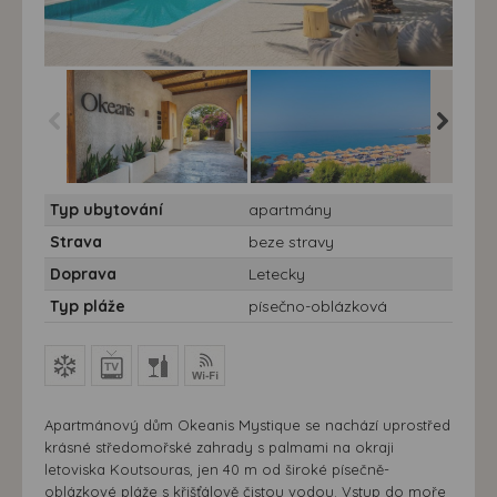
Apartmány Okeanis
Apartmány Okeanis
Apartmá
Typ ubytování
apartmány
Mystique South***
Mystique South***
Mystique
Strava
beze stravy
Doprava
Letecky
Typ pláže
písečno-oblázková
Apartmánový dům Okeanis Mystique se nachází uprostřed
krásné středomořské zahrady s palmami na okraji
letoviska Koutsouras, jen 40 m od široké písečně-
oblázkové pláže s křišťálově čistou vodou. Vstup do moře